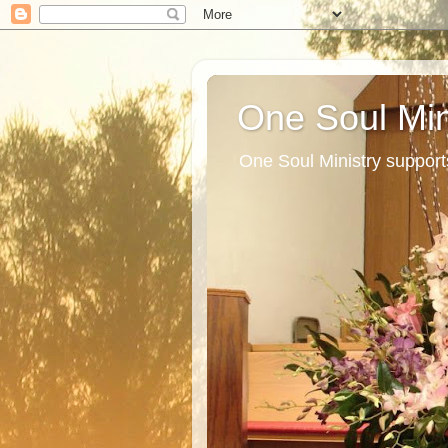
One Soul Min
One Soul Ministry support