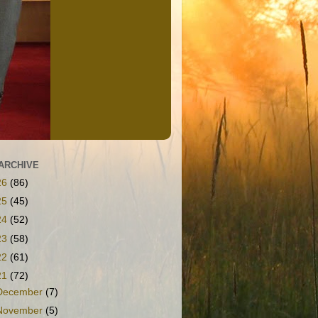
ARCHIVE
26
(86)
25
(45)
24
(52)
23
(58)
22
(61)
21
(72)
December
(7)
November
(5)