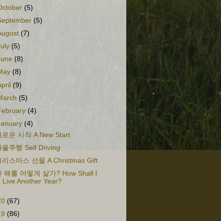
October
(5)
September
(5)
August
(7)
July
(5)
June
(8)
May
(8)
April
(9)
March
(5)
February
(4)
January
(4)
로운 시작 A New Start
율주행 Self Driving
리스마스 선물 A Christmas Gift
 해를 어떻게 살가? How Shall I
Live Another Year?
20
(67)
19
(86)