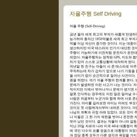
자율주행 Self Driving
자율 주행 (Self-Driving)
금년 들어 세계 최고의 부자가 새롭게 탄생하
능가하여 총자산 1850억불로 세계 최고 부자가 
억불 이상 자산이 증가한 것이다. 이는 대중
생산하지만 미국 테스라의 인기가 대단한 것
주행이 가능하기에 이전처럼 운전자가 운전대
되었다. 자율주행차는 장착된 GPS, 지도와
치가 있어 스스로 교통상황에 대처하게 된다.
작년말 한 친구는 아들이 사 준 테스라로 아
주차하는데 차가 갑자기 앞으로 나가 기둥을 들
쓸 사이가 없이 순간적으로 일어난 사건이다. 
원을 하였다. 여기 자율 주행의 한계를 본다. 
문제가 발생하면 이런 사고가 나는 것이다. 
직이지만 이에서 벗어나거나 문제가 생기면 사
잘못 인식하는 경우에도 이런 일은 일어날 수가
사람은 처음부터 누군가와 함께 하며 서로 존
가진다. 아이를 길러보면 아이는 어려도 부모
것이요 첫 사람에게서부터 내려온 것이다. 아
나님의 계획과 규정 아래 있었다. 모든 것이 
나 이들은 그 한 가지 제한을 벗어나 온전한
벗어 났던 것이다. 결과는 자율이 아니라 갈등
지난 20일 자유의 나라 미국 46대 대통령이
에 국민 다수의 표를 얻음으로 대통령이 되었
과 정당 종족 모두가 다른 생각과 욕망을 가