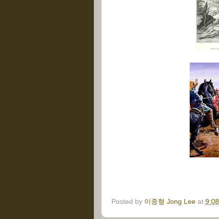
Posted by
이종형 Jong Lee
at
9:0