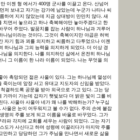
 이젠 형 에서가 400명 군사를 이끌고 온다. 산넘어
 먼저 보내고 자기는 강가에 남았는데 누군가 나타나 씨
씨름하여 지지 않았는데 지금 상대방이 만만치 않다. 새
를 치면서 놓으라고 하나 축복해야만 놓아주겠다고 한
바꾸어 주었다. 발꿈치를 잡는 사람이 하나님과 겨루어
 하나님이라는 것이다. 그것이 축복이지만 야곱은 허벅
간 자기 힘과 꾀를 의지하고 씨름하고 다투었으나 이젠
며 하나님과 그의 능력을 의지하게 되었다. 더 이상 경
나님을 의지한다. 나를 의지하던 삶에서 온전히 하나님
니 그 이름이 한 나라 이름이 되었다. 나는 무엇을 의
좋아 촉망되던 젊은 사울이 있다. 그는 하나님께 열성이
 죽이는데 앞장 서고 유대교 지도자의 신임을 받았다.
척결하도록 공문을 받아 외국으로 가고 있다. 그는 당
 가까이 가는데 갑자기 햇빛보다 더 밝은 빛이 그를 비
린다. 사울아 사울아 네가 왜 나를 박해하는가? 누구십
 사울은 눈이 어두워지고 볼 수가 없다. 주의 손에 붙잡
 생명의 주를 보게 되고 이름을 바울로 바꾸었다. 그가
라파 각지에 교회를 세우는 사람이 되었다. 그는 자기
리스도가 사신다고 하며 성령에 이끌리다가 마지막 주를
 교만하고 당당하던 그가 주님을 만나면서 새로운 삶을