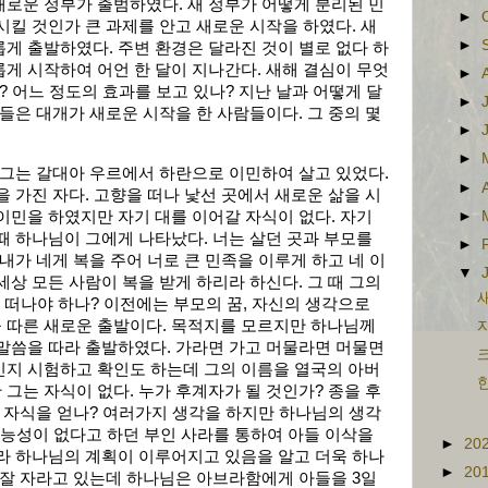
로운 정부가 출범하였다. 새 정부가 어떻게 분리된 민
►
시킬 것인가 큰 과제를 안고 새로운 시작을 하였다. 새
►
게 출발하였다. 주변 환경은 달라진 것이 별로 없다 하
게 시작하여 어언 한 달이 지나간다. 새해 결심이 무엇
►
? 어느 정도의 효과를 보고 있나? 지난 날과 어떻게 달
►
들은 대개가 새로운 시작을 한 사람들이다. 그 중의 몇
►
►
 그는 갈대아 우르에서 하란으로 이민하여 살고 있었다.
►
을 가진 자다. 고향을 떠나 낯선 곳에서 새로운 삶을 시
►
이민을 하였지만 자기 대를 이어갈 자식이 없다. 자기
때 하나님이 그에게 나타났다. 너는 살던 곳과 부모를
►
내가 네게 복을 주어 너로 큰 민족을 이루게 하고 네 이
▼
세상 모든 사람이 복을 받게 하리라 하신다. 그 때 그의
새
시 떠나야 하나? 이전에는 부모의 꿈, 자신의 생각으로
 따른 새로운 출발이다. 목적지를 모르지만 하나님께
자
말씀을 따라 출발하였다. 가라면 가고 머물라면 머물면
크
인지 시험하고 확인도 하는데 그의 이름을 열국의 아버
한
그는 자식이 없다. 누가 후계자가 될 것인가? 종을 후
 자식을 얻나? 여러가지 생각을 하지만 하나님의 생각
 가능성이 없다고 하던 부인 사라를 통하여 아들 이삭을
►
20
라 하나님의 계획이 이루어지고 있음을 알고 더욱 하나
►
20
 잘 자라고 있는데 하나님은 아브라함에게 아들을 3일