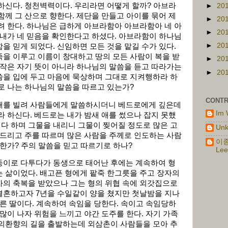
하신다. 청천벽력이다. 우리라면 어떻게 할까? 아브라
►
20
함께 그 산으로 향한다. 제단을 만들고 아이를 묶어 제
►
20
려 한다. 하나님은 급하게 아브라함아 아브라함아 네 아
►
20
 내가 네 믿음을 확인한다고 하셨다. 아브라함이 하나님
►
20
을 믿게 되었다. 신임하면 모든 것을 맡길 수가 있다.
을 이루고 이름이 창대하고 땅의 모든 사람이 복을 받
►
20
시작은 자기 뜻이 아니라 하나님의 말씀을 듣고 따라가는
►
20
씀을 입에 두고 마음에 묵상하며 그대로 지켜행하라 하
로 나는 하나님의 말씀을 따르고 있는가?
CONTR
배를 빌려 사람들에게 말씀하시더니 베드로에게 깊은데
Im 
라 하신다. 베드로는 내가 밤새 애를 썼으나 잡지 못했
다 하며 그물을 내리니 그물이 찢어질 정도로 많은 고
Un
엎드리고 주를 따르며 많은 사람을 주께로 인도하는 사람
이종
떠한가? 주의 말씀을 믿고 따르기로 하나?
Lee
이로 다투다가 동생으로 태어난 후에는 계속하여 형
 삶이었다. 배고픈 형에게 팥죽 한그릇을 주고 장자의
자의 축복을 받았으나 그는 형의 위협 속에 외갓집으로
결혼하고자 7년을 수일같이 양을 쳤지만 첫날밤을 지나
다른 딸이다. 계속하여 속임을 당한다. 속이고 속임당하
 많이 나자 위험을 느끼고 야간 도주를 한다. 자기 가족
금의환향의 길을 출발하는데 외삼촌이 사람들을 모아 추