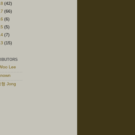
18
(42)
17
(66)
16
(6)
15
(5)
14
(7)
13
(15)
IBUTORS
Woo Lee
known
형 Jong