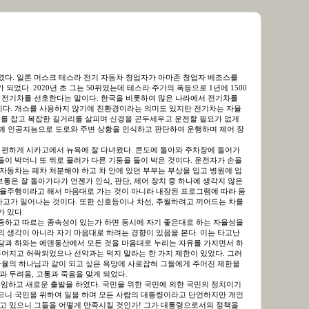
였다. 일론 머스크 테스라 전기 자동차 창업자가 아마존 창업자 베조스를
되었다. 2020년 초 그는 50위였는데 테스라 주가의 폭등으로 1년에 1500
이 전기차를 선호한다는 말이다. 한국을 비롯하여 많은 나라에서 전기차를
이다. 개스를 사용하지 않기에 친환경이라는 의미도 있지만 전기차는 자율
를 잡고 복잡한 길거리를 살피며 신경을 곤두세우고 운전할 필요가 없게
 함께 인공지능으로 도로와 주변 상황을 인식하고 판단하여 운행하며 제어 장
주 편하게 시카고에서 뉴욕에 잘 다녀왔다. 콘도에 돌아와 주차장에 들어가
이 박더니 또 뒤로 물러가 다른 기둥을 들이 박은 것이다. 운전자가 손을
자동차는 폐차 처분해야 하고 차 안에 있던 부부는 부상을 입고 병원에 입
보통은 잘 돌아가다가 언젠가 인식, 판단, 제어 장치 중 하나에 생각지 않은
자율주행이라고 해서 마음대로 가는 것이 아니라 내장된 프로그램에 따라 움
고가 일어나는 것이다. 또한 신호등이나 차선, 추월하려고 끼어드는 차를
 있다.
중하고 따르는 종속성이 있는가 하면 동시에 자기 좋은대로 하는 자율성을
의 생각이 아니라 자기 마음대로 하려는 경향이 있음을 본다. 이는 타고난
담과 하와는 에덴동산에서 모든 것을 마음대로 누리는 자유를 가지면서 하
주어지고 허락되었으나 선악과는 먹지 말라는 한 가지 제한이 있었다. 그러
 자율의 하나님과 같이 되고 싶은 욕망에 사로잡혀 그들에게 주어진 제한을
과 두려움, 고통과 죽음을 맞게 되었다.
 취임하고 새로운 출발을 하였다. 국민을 위한 국민에 의한 국민의 정치이기
으니 국민을 위하여 일을 하며 모든 사람의 대통령이라고 단언하지만 개인
지고 있으니 그들을 어떻게 만족시킬 것인가! 그가 대통령으로서의 정책을