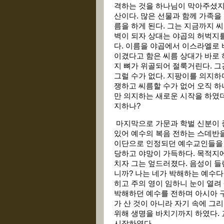
격하는 것을 하나님이 막아주셨지만
산이다. 많은 선물과 함께 가족을
름을 하게 된다. 그는 지금까지 
벽이 되자 상대는 야곱의 허벅지
다. 이름을 야곱에서 이스라엘로 
이겼다고 함은 씨름 상대가 바로
지 뼈가 위골되어 절룩거린다. 그
그럴 수가 없다. 지팡이를 의지하
쟁하고 씨름할 수가 없어 오직 하
만 의지하는 새로운 시작을 하였더
지하나?
마지막으로 가문과 학벌 신분이 
있어 예수의 복음 전하는 스데반을
이단으로 인정되던 예수교인들을 
당하고 야망이 가득하다. 목적지에
치자 그는 엎드러졌다. 음성이 들
니까? 나는 네가 박해하는 예수다.
히고 주의 영이 임하니 눈이 열려
박해하던 예수를 전하며 아시아 구
가 산 것이 아니라 자기 속에 그
위해 생명을 바치기까지 하였다.
시작하였다.