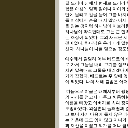
길 모리아 산에서 번제로 드리라 
함은 아침에 일찍 일어나 아이와 
단에 올리고 칼을 들어 그를 바치
들 이삭에게 손을 대지 말라 이제
을 믿는 것처럼 하나님이 아브라함
하나님이 약속한대로 그는 큰 민족
는 조상이 되었다. 그의 새로운 
것이었다. 하나님은 우리에게 말
신다. 하나님이 나를 믿으실 정도
예수께서 갈릴리 어부 베드로의 
로 가서 그물을 내려 고기를 잡으
지만 말씀대로 그물을 내리겠나이
기가 잡혔다. 베드로는 주 앞에 
이 되었다. 나의 새해 출발은 어
다음으로 야곱은 태에서부터 쌍둥
의 자리를 얻고자 다투고 씨름하는
이름을 빼앗고 아버지를 속여 장
도망하였다. 외삼촌의 둘째딸과 
고 보니 자기 마음에 들지 않은 
는 가운데 그도 양이 많고 자녀가
과 재산을 이끌고 외가를 떠나 