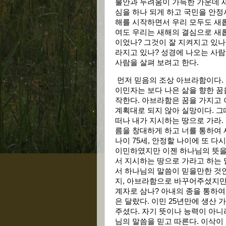
불안과 두려움이 가득한 가운데 새
심을 하나 되게 하고 국민을 안정
해를 시작하면서 우리 모두도 새롭
여도 우리는 새해의 결심으로 새롭
이었나? 그것이 잘 지켜지고 있나
라지고 있나? 성경에 나오는 사람
사람을 살펴 보려고 한다.
먼저 믿음의 조상 아브라함이다.
이민자는 보다 나은 삶을 향한 꿈
작한다. 아브라함은 꿈을 가지고 
계획대로 되지 않아 실망이다. 그
떠나 내가 지시하는 땅으로 가라. 
름을 창대하게 하고 너를 통하여 
나이 75세, 안정할 나이에 또 다
이민하였지만 이젠 하나님의 뜻을
서 지시하는 땅으로 가라고 하는 
서 하나님의 말씀이 믿을만한 것
지, 아브라함으로 바꾸어주셨지만 
계자로 삼나? 아내의 종을 통하여
은 달랐다. 이민 25년만에 생산
주셨다. 자기 뜻이나 능력이 아니
님의 말씀을 믿고 따른다. 이삭이