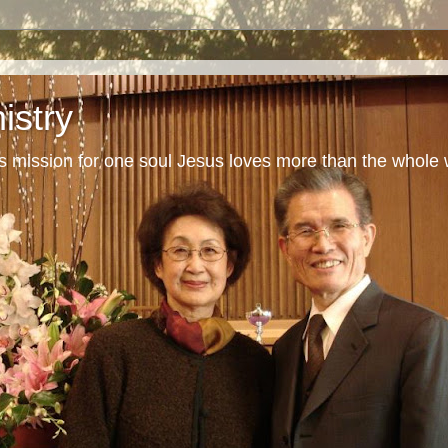
istry
s mission for one soul Jesus loves more than the whole 