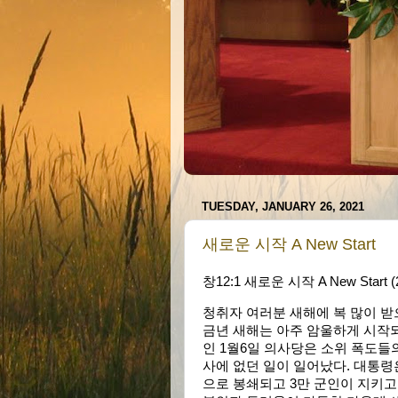
TUESDAY, JANUARY 26, 2021
새로운 시작 A New Start
창12:1 새로운 시작 A New Star
청취자 여러분 새해에 복 많이 
금년 새해는 아주 암울하게 시작
인 1월6일 의사당은 소위 폭도들
사에 없던 일이 일어났다. 대통령
으로 봉쇄되고 3만 군인이 지키