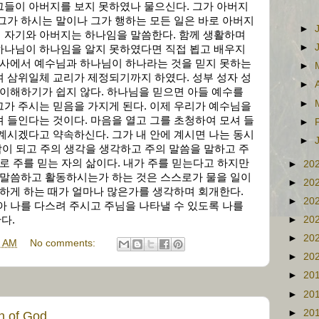
그들이 아버지를 보지 못하였나 물으신다. 그가 아버지
그가 하시는 말이나 그가 행하는 모든 일은 바로 아버지
►
 자기와 아버지는 하나임을 말씀한다. 함께 생활하며
►
하나님이 하나임을 알지 못하였다면 직접 뵙고 배우지
역사에서 예수님과 하나님이 하나라는 것을 믿지 못하는
►
 삼위일체 교리가 제정되기까지 하였다. 성부 성자 성
►
이해하기가 쉽지 않다. 하나님을 믿으면 아들 예수를
►
가 주시는 믿음을 가지게 된다. 이제 우리가 예수님을
 들인다는 것이다. 마음을 열고 그를 초청하여 모셔 들
►
계시겠다고 약속하신다. 그가 내 안에 계시면 나는 동시
►
사람이 되고 주의 생각을 생각하고 주의 말씀을 말하고 주
바로 주를 믿는 자의 삶이다. 내가 주를 믿는다고 하지만
►
20
 말씀하고 활동하시는가 하는 것은 스스로가 물을 일이
►
20
묵하게 하는 때가 얼마나 많은가를 생각하며 회개한다.
►
20
아 나를 다스려 주시고 주님을 나타낼 수 있도록 나를
다.
►
20
►
20
2 AM
No comments:
►
20
►
20
►
20
►
20
of God