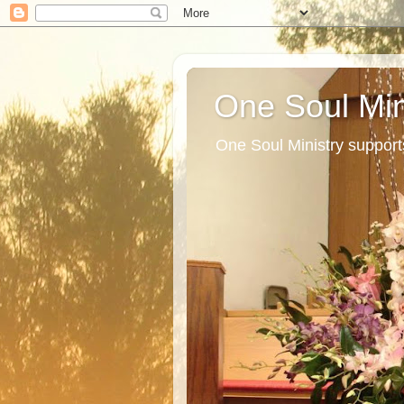
One Soul Min
One Soul Ministry support