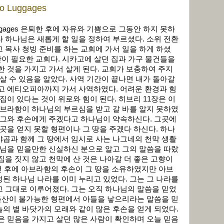
 Luggages
 Luggages 은퇴한 후에 자유와 기쁨으로 그동안 하지 못하
 하나님은 새롭게 할 일을 정하여 부르셨다. 소위 전환
 목사 청빙 준비를 하는 교회에 가서 일을 하게 하셨
기간이 필요한 교회다. 시카고에 살던 집과 가구 물건들을
한 것을 가지고 가서 살게 된다. 교회가 보충하여 주지
 살 수 있음을 알았다. 사역 기간이 끝나면 내가 돌아갈
고 에티오피아까지 가서 사역하였다. 어려운 환경과 힘
집이 있다는 것이 위로와 힘이 된다. 히브리 11장은 이
아브라함이 하나님의 부르심을 받고 갈 바를 알지 못하였
 그와 후손에게 주겠다고 하나님이 약속하신다. 그곳에
 곳을 얻지 못할 형편이나 그 땅을 주겠다 하신다. 하나
곱과 함께 그 땅에서 임시로 사는 나그네의 천막 생활
나님을 믿을만한 신실하신 분으로 알고 그의 말씀을 따랐
집을 짓지 않고 천막에 산 것은 나아갈 더 좋은 고향이
0년 후에 아브라함의 후손이 그 땅을 소유하였지만 아브
된 하나님 나라를 이미 누리고 있었다. 그는 그 나라를
 그대로 이루어졌다. 그는 오직 하나님의 말씀을 믿었
 출산이 불가능한 형편에서 아들을 낳으리라는 말씀을 믿
의 별 바닷가의 모래와 같이 많은 후손을 얻게 되었다.
은 믿음을 가지고 살던 많은 사람이 확인하며 오늘 믿음