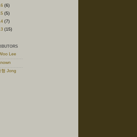
16
(6)
15
(5)
14
(7)
13
(15)
IBUTORS
Woo Lee
known
형 Jong