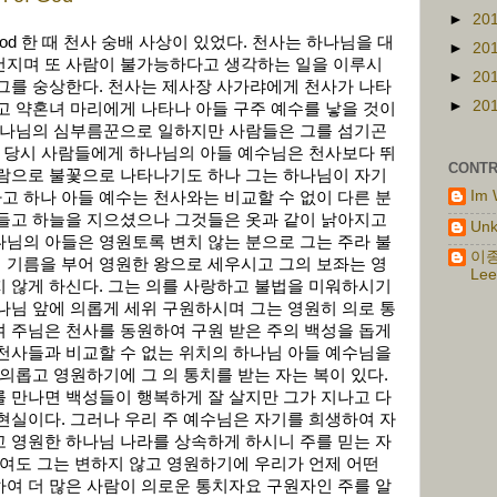
►
20
 God 한 때 천사 숭배 사상이 있었다. 천사는 하나님을 대
►
20
건지며 또 사람이 불가능하다고 생각하는 일을 이루시
►
20
그를 숭상한다. 천사는 제사장 사가랴에게 천사가 나타
►
20
고 약혼녀 마리에게 나타나 아들 구주 예수를 낳을 것이
 하나님의 심부름꾼으로 일하지만 사람들은 그를 섬기곤
서 당시 사람들에게 하나님의 아들 예수님은 천사보다 뛰
CONTR
바람으로 불꽃으로 나타나기도 하나 그는 하나님이 자기
Im 
 하나 아들 예수는 천사와는 비교할 수 없이 다른 분
만들고 하늘을 지으셨으나 그것들은 옷과 같이 낡아지고
Un
님의 아들은 영원토록 변치 않는 분으로 그는 주라 불
이종
 기름을 부어 영원한 왕으로 세우시고 그의 보좌는 영
Lee
 않게 하신다. 그는 의를 사랑하고 불법을 미워하시기
나님 앞에 의롭게 세위 구원하시며 그는 영원히 의로 통
 주님은 천사를 동원하여 구원 받은 주의 백성을 돕게
천사들과 비교할 수 없는 위치의 하나님 아들 예수님을
 의롭고 영원하기에 그 의 통치를 받는 자는 복이 있다.
 만나면 백성들이 행복하게 잘 살지만 그가 지나고 다
현실이다. 그러나 우리 주 예수님은 자기를 희생하여 자
 영원한 하나님 나라를 상속하게 하시니 주를 믿는 자
하여도 그는 변하지 않고 영원하기에 우리가 언제 어떤
여 더 많은 사람이 의로운 통치자요 구원자인 주를 알