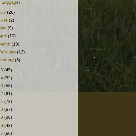
Luggages
July
(26)
June
(2)
May
(9)
April
(10)
March
(13)
February
(12)
January
(8)
25
(45)
24
(52)
23
(58)
22
(61)
21
(72)
20
(67)
19
(86)
18
(42)
17
(66)