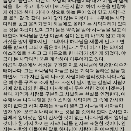
음성이 들린다. 나는 네 조상의 하나님이라 내가 이 땅과 함께
복을 네게 주고 네가 어디로 가든지 함께 하여 자손을 번창하
게 하리라 한다. 기대 이상으로 하늘 문이 열려 있고 사닥다리
로 올라 갈 것 같다. 손이 닿지 않는 지붕이나 나무에는 사닥
다리를 놓고 올라가듯이 하늘에도 올라가는 사닥다리가 있다
는 것을 야곱이 보며 그가 들은 약속을 받아 하나님을 믿고 예
배한다. 하나님을 만난 야곱의 삶이 온전히 바뀌지 않고 계속
거짓을 많이 행하지만 그 때마다 하나님을 새롭게 만나고 변
화를 받으며 그의 이름은 하나님과 겨루어 이기다는 의미의
이스라엘로 바뀌고 그 이름으로 한 나라가 생기게 되었다. 야
곱이 본 사닥다리 꿈은 계속하여 이루어지고 있다.
야곱의 후손에서 세상을 구원할 자로 하나님이 말씀한 예수가
태어나다. 그는 하나님의 아들로 많은 기적과 놀라운 일을 행
하면서 그가 자란 동리 나사렛 사람이라 불리었다. 나다나엘
은 예수를 구주로 소개 받자 자신이 멸시 받는 갈릴리 사람이
기에 갈릴리의 한 동리 나사렛에서 무슨 선한 것이 나겠는가
한다. 지역과 사람을 구분하고 차별하는 현실을 인정한다. 예
수께서는 나다나엘을 참 이스라엘 사람이라 그 속에 간사한
것이 없다고 하며 후에는 하늘이 열리고 하나님의 사자들이
인자 위에 오르락 내리락 하는 것을 볼 것이라 한다. 간사한 야
곱에게 일어났던 일이 간사한 것이 없는 나다나엘에게 일어날
것이나 한 가지 차이는 사닥다리를 인자로 표현한 것이다. 인
자는 사람의 아들이란 말로 하나님이 사람이 된 예수께서 자