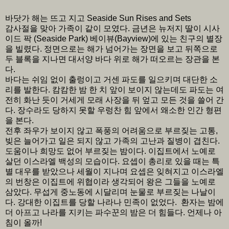
바닷가 해는 뜨고 지고 Seaside Sun Rises and Sets
감사절을 맞아 가족이 같이 모였다. 금년은 뉴저지 딸이 시사
이드 팍 (Seaside Park) 베이뷰(Bayview)에 있는 친구의 별장
을 빌렸다. 정면으로는 해가 넘어가는 장면을 보고 뒤쪽으로
두 블록을 지나면 대서양 바다 위로 해가 떠오르는 장관을 본
다.
바다는 쉬임 없이 출렁이고 거센 파도를 일으키며 대단한 소
리를 발한다. 캄캄한 밤 한 치 앞이 보이지 않는데도 파도는 여
전히 화난 듯이 거세게 모래 사장을 뒤 엎고 모든 것을 쓸어 간
다. 장수라도 당하지 못할 우렁찬 힘 앞에서 왜소한 인간 형편
을 본다.
전후 좌우가 보이지 않고 폭풍의 어려움으로 부르짖는 고통,
빚은 늘어가고 일은 되지 않고 가족의 고난과 질병이 겹친다.
도움이나 희망도 없어 부르짖는 밤이다. 이집트에서 노예로
살던 이스라엘 백성의 모습이다. 요셉이 총리로 있을 때는 특
별 대우를 받았으나 세월이 지나며 요셉은 잊혀지고 이스라엘
의 번창은 이집트에 위협이라 생각되어 왕은 그들을 노예로
삼았다. 무섭게 중노동에 시달리며 눈물로 부르짖는 나날이
다. 강대한 이집트를 당할 나라나 민족이 없었다. 환자는 밤에
더 아프고 나라를 지키는 파수꾼의 밤은 더 힘들다. 언제나 아
침이 올까!