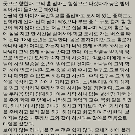
곳으로 향한다. 그의 홀 엄마는 행상으로 나갔다가 늦은 밤이
되어서야 돌아오곤 하였다.
산골의 한 아이가 국민학교를 졸업하고 도시에 있는 중학교로
진학하게 된다. 입학 날이 되었으나 부모 중 누구도 함께 할 형
편이 되지 않아 소년은 처음으로 집을 떠나며 외로이 홀로 등
에 짐을 지고 한 시간을 걸어서야 학교 도시로 가는 버스를 타
게 된다. 12세 소년은 고백한다. 몸은 혼자이지만 그는 홀로가
아니라 네가 어디로 가든지 내가 너와 함께 하리라 하시는 하
나님이 그와 함께 하심을 안다고 한다. 이스라엘을 약속의 땅
으로 인도하던 모세가 죽자 그의 시종이던 여호수아에게 하나
님이 하신 말씀을 소년이 받아드린 것이다. 하나님이 그와 함
께 하여 인도하시며 모든 것을 채워 주시고 누구도 그를 당하
거나 대항할 수 없도록 하겠다고 하신다. 주의 요구는 그의 말
씀을 묵상하고 가슴에 새기라고 한다. 소년은 매일 아침 성경
을 읽고 묵상하며 주께서 함께 하시는 것을 경험한다. 그는 훗
날 두려움 없이 담대하게 아는 사람 하나 없는 낯선 땅 미국 삶
을 주와 함께 주 앞에서 시작하고 학업과 교수, 목회 일을 하였
다. 하나님이 사람을 만나게 하시고 자기보다 앞에 가시어 길
을 준비하고 불러 일을 하게 하셨다고 회고하며 감사한다. 보
이지는 않으나 주께서 그와 같이 하신다는 말씀을 믿음으로
매일을 살았다.
보이지 않는 하나님을 믿는 것은 쉽지 않다. 모세가 산에 올라