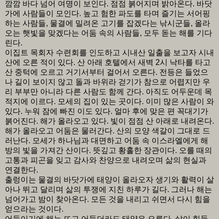
깜깜 바다 넘어 여명이 보인다. 점점 붉어지며 밝아온다. 바닷
가에 사람들이 모인다. 높고 험한 파도를 타며 즐기는 서어핑
하는 사람들, 물결에 밀려온 고기를 잡겠다는 낚시군들, 올라
오는 햇빛을 맞겠다는 어둠 속의 사람들, 모두 돋는 해를 기다
린다.
이집트 목회자 수련회를 인도하고 시내산 일출을 보고자 시내
산에 오른 적이 있다. 산 아래 호텔에서 새벽 2시 낙타를 타고
산 중턱에 오르고 거기서부터 걸어서 오른다. 전등은 들었으
나 길이 보이지 않고 돌과 바위라 걷기가 참으로 어렵지만 우
리 부부만 아니라 다른 사람도 함께 간다. 아직도 어두운데 목
적지에 이르다. 모세의 집이 있는 곳이다. 이미 많은 사람이 와
있다. 누워 잠에 빠진 이도 있다. 얼마 후에 맞은 편 꼭대기가
붉어진다. 해가 올라오고 있다. 빛이 점점 산 아래로 내려온다.
해가 올라오고 어둠은 물러간다. 산의 모양 색갈이 그대로 드
러난다. 모세가 하나님과 대면하고 어둠 속 이스라엘에게 해
방의 빛을 가져간 산이다. 뜻깊고 황홀한 장관이다. 오를 때의
고통과 피곤을 잊고 감사와 찬양으로 내려오며 삶의 현실과
연결한다.
출렁이는 물결의 바닷가에 태양이 올라오자 생기와 활력이 살
아나 뛰고 달리며 삶의 투쟁에 지친 하루가 길다. 그러나 해는
넘어가고 밤이 찾아온다. 모든 것을 내리고 쉬면서 다시 힘을
얻으라는 것이다.
어둠이기에 해는 뜨고 어둡더라도 태양은 오른다. 삶이 힘들