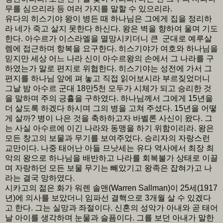
무를 심으리라 등 여러 가지를 말할 수 있으리라.
유다의 히스기야 왕이 병든 때 하나님은 그에게 집을 정리하
라 네가 죽고 살지 못한다 하신다. 왕은 벽을 향하여 울며 기도
한다. 아수르가 이스라엘을 멸망시키더니 큰 군대로 예루살
렘에 접근하며 항복을 요구한다. 히스기야가 여호와 하나님을
믿지만 세상 어느 나라 신이 아수르왕의 손에서 그 나라를 구
하였는가 말로 편지로 위협한다. 히스기야는 성전에 가서 그
편지를 하나님 앞에 펴 놓고 직접 읽어보시라 부르짖었더니
그날 밤 아수르 군대 18만5천 모두가 시체가 되고 승리한 것
을 말하며 주의 긍휼을 구하였다. 하나님께서 그에게 15년을
더 살도록 하겠다 하시며 그의 병을 고쳐 주셨다. 15년을 어떻
게 살까? 병이 나은 것을 축하하고자 바벨론 사신이 왔다. 그
는 사실 아수르에 이긴 나라와 동맹을 하기 위함이리라. 왕은
모든 창고의 보물과 무기를 보여주었다. 승리자의 자랑스런
교만이다. 나중 태어난 아들 므낫세는 유다 역사에서 최장 최
악의 왕으로 하나님을 배반하고 나라를 회복불가 상태로 이끌
며 자랑하던 모든 보물 무기는 빼았기고 왕족은 잡혀가고 나
라는 결국 망하였다.
시카고의 젊은 화가 워렌 솔맨(Warren Sallman)이 25세(1917
년)에 의사를 보았더니 임파선 결핵으로 3개월 살 수 있겠다
고 한다. 그는 실망과 좌절이다. 신혼의 성악가 아내와 곧 태어
날 아이를 생각하며 눈물과 슬픔이다. 그를 보던 아내가 말한