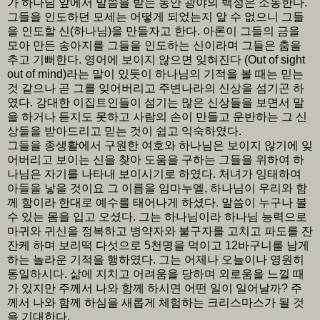
가 하나님 앞에서 말씀을 받는 동안 광야의 백성은 소동한다.
그들을 인도하던 모세는 어떻게 되었는지 알 수 없으니 그들
을 인도할 신(하나님)을 만들자고 한다. 아론이 그들의 금을
모아 만든 송아지를 그들을 인도하는 신이라며 그들은 춤을
추고 기뻐한다. 영어에 보이지 않으면 잊혀진다 (Out of sight
out of mind)라는 말이 있듯이 하나님의 기적을 볼 때는 믿는
것 같으나 곧 그를 잊어버리고 주변나라의 신상을 섬기곤 하
였다. 강대한 이집트인들이 섬기는 많은 신상들을 보면서 말
을 하거나 듣지도 못하고 사람의 손이 만들고 운반하는 그 신
상들을 받아드리고 믿는 것이 쉽고 익숙하였다.
그들을 종생활에서 구원한 여호와 하나님은 보이지 않기에 잊
어버리고 보이는 신을 찾아 도움을 구하는 그들을 위하여 하
나님은 자기를 나타내 보이시기로 하였다. 처녀가 잉태하여
아들을 낳을 것이요 그 이름을 임마누엘, 하나님이 우리와 함
께 함이라 한대로 예수를 태어나게 하셨다. 말씀이 누구나 볼
수 있는 몸을 입고 오셨다. 그는 하나님이라 하나님 능력으로
마귀와 귀신을 정복하고 병약자와 불구자를 고치고 파도를 잔
잔케 하며 보리떡 다섯으로 5천명을 먹이고 12바구니를 남게
하는 놀라운 기적을 행하였다. 그는 어제나 오늘이나 영원히
동일하시다. 삶에 지치고 어려움을 당하며 외로움을 느낄 때
가 있지만 주께서 나와 함께 하시면 어떤 일이 일어날까? 주
께서 나와 함께 하심을 새롭게 체험하는 크리스마스가 될 것
을 기대한다.