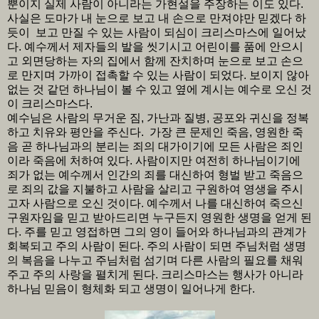
뿐이지 실제 사람이 아니라는 가현설을 주장하는 이도 있다.
사실은 도마가 내 눈으로 보고 내 손으로 만져야만 믿겠다 하
듯이 보고 만질 수 있는 사람이 되심이 크리스마스에 일어났
다. 예수께서 제자들의 발을 씻기시고 어린이를 품에 안으시
고 외면당하는 자의 집에서 함께 잔치하며 눈으로 보고 손으
로 만지며 가까이 접촉할 수 있는 사람이 되었다. 보이지 않아
없는 것 같던 하나님이 볼 수 있고 옆에 계시는 예수로 오신 것
이 크리스마스다.
예수님은 사람의 무거운 짐, 가난과 질병, 공포와 귀신을 정복
하고 치유와 평안을 주신다. 가장 큰 문제인 죽음, 영원한 죽
음 곧 하나님과의 분리는 죄의 대가이기에 모든 사람은 죄인
이라 죽음에 처하여 있다. 사람이지만 여전히 하나님이기에
죄가 없는 예수께서 인간의 죄를 대신하여 형벌 받고 죽음으
로 죄의 값을 지불하고 사람을 살리고 구원하여 영생을 주시
고자 사람으로 오신 것이다. 예수께서 나를 대신하여 죽으신
구원자임을 믿고 받아드리면 누구든지 영원한 생명을 얻게 된
다. 주를 믿고 영접하면 그의 영이 들어와 하나님과의 관계가
회복되고 주의 사람이 된다. 주의 사람이 되면 주님처럼 생명
의 복음을 나누고 주님처럼 섬기며 다른 사람의 필요를 채워
주고 주의 사랑을 펼치게 된다. 크리스마스는 행사가 아니라
하나님 믿음이 형체화 되고 생명이 일어나게 한다.