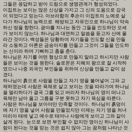
그들은 응답하고 받아 드림으로 생명관계가 형성되었다.
이집트는 보이는 많은 신상을 가지고 그 신의 도움으로 강국
이 되었다고 믿는다. 아브라함의 후손이 이집트의 노예로 살
다가 하나님의 능력으로 해방되고 자유인으로 하나님이 약속
하신 땅을 향한다. 광야를 지나는 동안 그들을 인도하던 모세
가 보이지 않는다. 하나님과 대면하고 말씀을 듣고자 산에 올
라간 것이다. 백성들은 당황하여 자기들을 인도할 신을 만들
라 소동하고 아론은 금송아지를 만들고 그것이 그들을 인도하
는 신이라 하며 기뻐하고 춤을 춘다.
하나님은 자기를 어떤 형상으로 만들지 말라고 하시지만 사람
들은 보이는 것을 원한다. 솔로몬은 지혜의 왕으로 잘 시작하
였으나 나중 외국인 부인들을 위하여 신상을 만들고 같이 섬
겼다.
하나님이 흙으로 사람을 만들고 자기 영을 불어넣어 그와 교
제하였는데 사람은 육체로 살고 보이는 것을 따라가며 하나님
을 멀리하다가 결국 그를 잊고 버리자 하나님의 영이 떠나고
육체만 남아 옳고 그름을 구분 못하고 자기 욕심을 따른다.
사람은 하나님을 보아야만 만족할 것이다. 하나님이 흙덩이
에 자기 영을 넣어 사람을 만들었지만 이제는 자기 영을 처녀
마리아 태에 넣고 예수로 태어나 사람에게 보이고 그와 같이
살게 된다. 눈으로 보면 부인할 수 없지만 영이신 하나님이 사
람이 된다는 것을 믿는 것은 쉽지 않아 그는 꿈처럼 나타난 것