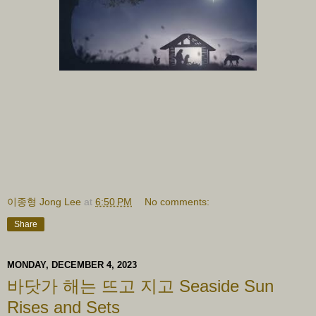
이종형 Jong Lee
at
6:50 PM
No comments:
Share
MONDAY, DECEMBER 4, 2023
바닷가 해는 뜨고 지고 Seaside Sun
Rises and Sets