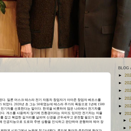
BLOG 
►
20
►
20
►
20
►
20
였다. 일론 머스크 테스라 전기 자동차 창업자가 아마존 창업자 베조스를
되었다. 2020년 초 그는 50위였는데 테스라 주가의 폭등으로 1년에 1500
►
20
이 전기차를 선호한다는 말이다. 한국을 비롯하여 많은 나라에서 전기차를
이다. 개스를 사용하지 않기에 친환경이라는 의미도 있지만 전기차는 자율
▼
20
를 잡고 복잡한 길거리를 살피며 신경을 곤두세우고 운전할 필요가 없게
►
 함께 인공지능으로 도로와 주변 상황을 인식하고 판단하여 운행하며 제어 장
►
주 편하게 시카고에서 뉴욕에 잘 다녀왔다. 콘도에 돌아와 주차장에 들어가