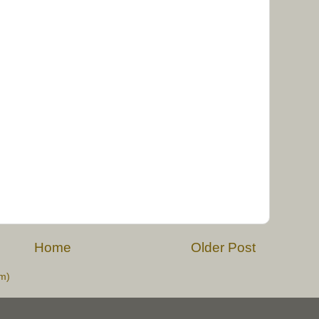
Home
Older Post
m)