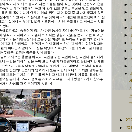
이 박더니 또 뒤로 물러가 다른 기둥을 들이 박은 것이다. 운전자가 손을
►
자동차는 폐차 처분해야 하고 차 안에 있던 부부는 부상을 입고 병원에 입
►
보통은 잘 돌아가다가 언젠가 인식, 판단, 제어 장치 중 하나에 생각지 않은
자율주행이라고 해서 마음대로 가는 것이 아니라 내장된 프로그램에 따라 움
►
고가 일어나는 것이다. 또한 신호등이나 차선, 추월하려고 끼어드는 차를
 있다.
►
중하고 따르는 종속성이 있는가 하면 동시에 자기 좋은대로 하는 자율성을
의 생각이 아니라 자기 마음대로 하려는 경향이 있음을 본다. 이는 타고난
►
담과 하와는 에덴동산에서 모든 것을 마음대로 누리는 자유를 가지면서 하
►
주어지고 허락되었으나 선악과는 먹지 말라는 한 가지 제한이 있었다. 그러
 자율의 하나님과 같이 되고 싶은 욕망에 사로잡혀 그들에게 주어진 제한을
►
과 두려움, 고통과 죽음을 맞게 되었다.
 취임하고 새로운 출발을 하였다. 국민을 위한 국민에 의한 국민의 정치이기
►
으니 국민을 위하여 일을 하며 모든 사람의 대통령이라고 단언하지만 개인
►
지고 있으니 그들을 어떻게 만족시킬 것인가! 그가 대통령으로서의 정책을
포용할 것인가! 성조기와 법 아래서 모든 사람이 하나라 하지만 실제는 살
▼
니라 때로는 자기와 다른 자를 배척하고 배제하려 한다. 자율을 내세워 내
 일으킬 뿐이다. 모두가 원하는 조화와 자유는 어디에 있을까? 각자 창조주
새
몸처럼 사랑할 때 이루어지지 않겠나!
자
크
한
►
20
►
20