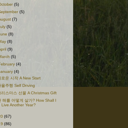
October
(5)
September
(5)
August
(7)
July
(5)
June
(8)
May
(8)
April
(9)
March
(5)
February
(4)
January
(4)
로운 시작 A New Start
율주행 Self Driving
리스마스 선물 A Christmas Gift
 해를 어떻게 살가? How Shall I
Live Another Year?
20
(67)
19
(86)