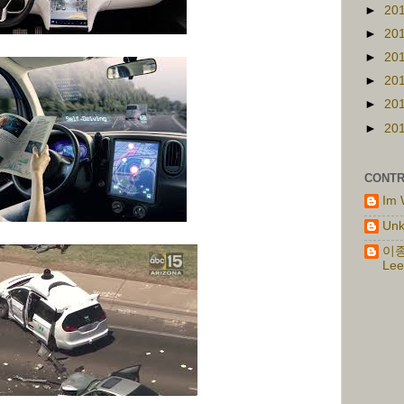
►
20
►
20
►
20
►
20
►
20
►
20
CONTR
Im 
Un
이종
Lee