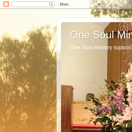
One Soul Min
One Soul Ministry support