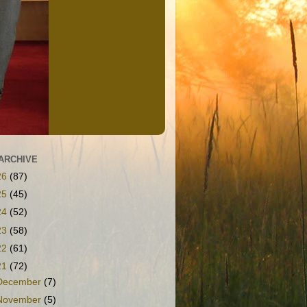
ARCHIVE
26
(87)
25
(45)
24
(52)
23
(58)
22
(61)
21
(72)
December
(7)
November
(5)