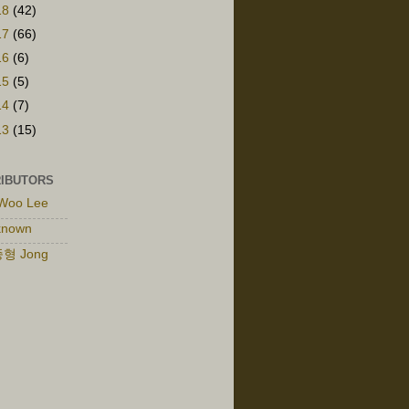
18
(42)
17
(66)
16
(6)
15
(5)
14
(7)
13
(15)
IBUTORS
Woo Lee
known
형 Jong