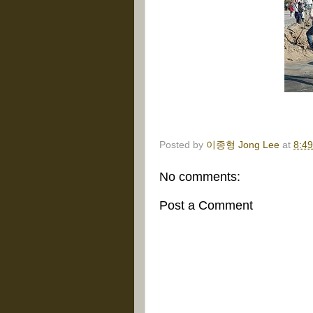
Posted by
이종형 Jong Lee
at
8:4
No comments:
Post a Comment