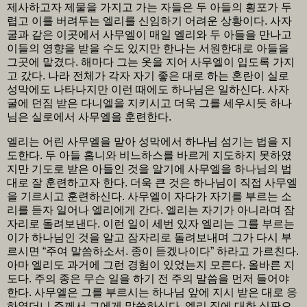
제사하고자 제물을 가지고 가는 자들은 두 아들의 횡포가 두
렵고 이를 버려두는 엘리를 신임하기 어려운 상황이다. 사자
굴과 같은 이곳에서 사무엘이 매일 엘리와 두 아들을 만나고
이들의 영향을 받을 수도 있지만 한나는 서원한대로 아들을
그곳에 맡겼다. 해마다 그는 옷을 지어 사무엘이 입도록 가지
고 갔다. 나라 전체가 각자 자기 좋은 대로 하는 혼란이 실로
성막에도 나타나지만 이런 때에도 하나님은 일하신다. 사자
굴에 던짐 받은 다니엘을 지키시고 더욱 그를 세우시듯 하나
님은 실로에서 사무엘을 훈련한다.
엘리는 어린 사무엘을 맡아 성막에서 하나님 섬기는 법을 지
도한다. 두 아들 홉니와 비느하스를 바르게 지도하지 못하였
지만 기도로 받은 아들인 것을 알기에 사무엘을 하나님의 법
대로 잘 훈련하고자 한다. 더욱 큰 것은 하나님이 직접 사무엘
을 기르시고 훈련하신다. 사무엘이 자다가 자기를 부르는 소
리를 듣자 일어나 엘리에게 간다. 엘리는 자기가 아니라며 잠
자리로 돌려보낸다. 이런 일이 세번 있자 엘리는 그를 부르는
이가 하나님인 것을 알고 잠자리로 돌려보내며 그가 다시 부
르시면 “주여 말씀하소서. 종이 듣겠나이다” 하라고 가르친다.
아마 엘리도 과거에 그런 경험이 있었는지 모른다. 올바른 지
도다. 주의 종은 무슨 일을 하기 전 주의 말씀을 먼저 들어야
한다. 사무엘은 그를 부르시는 하나님 앞에 지시 받은 대로 응
하였더니 주께서 그에게 말씀하신다. 엘리 집에 대한 심판으