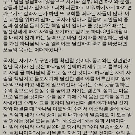
우고 남을 용납하지 않음으로 시기와 질투, 의견 차이와 분쟁,
갈등과 분리가 일어나고 피차 피곤하고 미워하기까지 하여 편
가르기로 갈라서는가 하면 또 교회를 떠나는 자들이 많다. 이
런 교인을 위하여 일하는 목사가 얼마나 힘들며 교인들의 중
생과 성장을 돕지 못한 책임감이 얼마나 클 것인가? 때로는
탈진상태에 빠져 사역을 포기하고 싶기도 하다. 3년6개월 비
를 내리지 않게 하는 능력으로 바알 선지자를 제압하는 권세
를 가진 하나님의 사람 엘리야도 탈진하여 죽기를 바랐다면
오늘의 목사는 어떠하겠나?
목사는 자기가 누구인가를 확인할 것이다. 동기와는 상관없이
일단 목사가 된 것은 하나님이 선택하여 세우고 기름부어 자
기 사람 곧 하나님의 종으로 삼으신 것이다. 하나님은 자기 사
람을 책임지고 돌보시기에 탈진한 엘리야를 어루만지며 일어
나 먹으라 하고 새롭게 일으키신다. 목사는 주의 뜻을 행하는
주의 종으로서 항상 주를 높이고 자기는 겸손히 섬기는 마음
으로 엎드릴 것이다. 주를 섬기기에 주의 몸된 교회를 섬기고
사랑하면 주께서 그를 통하여 일하신다. 엘리야가 바알 선지
자와 대결할 때 “하나님 여호와여 주께서 이스라엘 중에 하나
님 되심과 내가 주의 종이 됨과 내가 주의 말씀대로 이 모든 일
을 행하는 것을 오늘날 알게 하옵소서” 하는 삶과 사역이다.
내 말이 아니라 주의 말씀대로 행하려면 “주여 말씀하소서 종
이 듣겠나이다” 하는 사무엘의 자세가 요구될 것이다. 주의 말