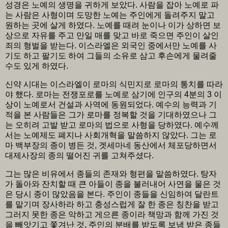
성경은 노예의 생명을 귀하게 보았다. 사람을 잡아 노예로 파
는 사람은 사형이며 도망한 노예는 주인에게 돌려주지 말고
원하는 곳에 살게 하였다. 노예를 때려 눈이나 이가 상하면 보
상으로 자유를 주고 만일 매를 맞고 바로 죽으면 주인이 살인
죄의 형벌을 받는다. 이스라엘은 외국인 중에서만 노예를 사
기도 하고 팔기도 하여 그들의 소유로 삼고 후손에게 물려줄
수도 있게 하였다.
신약 시대는 이스라엘이 로마의 식민지로 로마의 통치를 따라
야 했다. 로마는 전쟁포로를 노예로 삼기에 인구의 4분의 3 이
상이 노예로서 건설과 사역에 동원되었다. 예수의 능력과 기
적을 본 사람들은 그가 로마를 정복할 것을 기대하였으나 그
는 오히려 고발 받고 로마의 법으로 사형을 당하였다. 예수께
서는 노예제도 폐지나 사회개혁을 말씀하지 않았다. 그는 로
마 백부장의 종이 병든 것, 겟세마네 동산에서 체포당하면서
대제사장의 종의 떨어진 귀를 고쳐주셨다.
그는 많은 비유에서 종들의 존재와 형편을 말씀하였다. 탕자
가 돌아와 잔치할 때 큰 아들이 종을 불러내어 사연을 물은 것
은 당시 종이 많았음을 본다. 주인이 종들을 신임하여 달란트
를 맡기며 장사하라 하고 충성스럽게 잘 한 종은 칭찬을 받고
그러지 못한 종은 악하고 게으른 종이라 책망과 함께 가진 것
을 빼앗기고 쫓겨난 것, 주인의 분배를 받도록 보냄 받은 종들