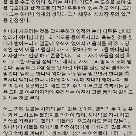
을 들을 수도 있었다. 엘리는 한나가 기도하는 모습을 보며 술
을 끊으라고 할 정도로 영적인 우둔함이 있는 것도 안다. 그러
나 그는 하나님 임재의 성막과 그가 세우신 제사장 주의 일군
을 인정한다.
한나가 기도하는 것을 알지못하고 영적인 눈이 어두운 상태의
엘리가 하나님이 한나의 기도를 들어주시리라 축복한 것을 한
나가 받아드리고 얼굴에 수색이 없어지고 음식을 먹었다. 영
적인 눈이 어둡고 행실이 바르지 못하다 해도 그를 하나님의
제사장으로 인정 하고 존중한다. 그리고 자기 아들을 젖뗀 후
에 그 귀한 아들을 성막으로 데리고 가서 그의 영적 지도에 맡
긴다. 젖을 떼고 3살 정도 된 어린 아이를 실로 성막 엘리에게
맡긴다. 엘리는 한나의 외아들 사무엘을 맡으면서 한나를 축
복하니 엘가나 한나 사이에 다시 5남매 자녀가 태어나다. 엘
리의 삶이 잘못되었다 해도 그가 주의 이름으로 축복하는 말
은 그대로 이루어지기에 주께서는 여전히 그를 통하여 일하고
계시는 것을 본다.
어느 면에 실로는 사자의 굴과 같은 곳이다. 엘리의 두 아들 홉
니와 비느하스는 불량자로 악행이 많다. 하나님을 경시 하고
죄악을 자행한다. 엘리가 이들에게 충고하여도 듣지 않는다.
하나님이 이들을 죽이기로 작정하였기에 아버지의 말을 듣지
않고 악행을 계속한다. 성소에서 섬기는 여인들이나 하나님께