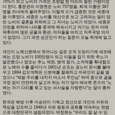
70%가 되고 노비의 가격은 조랑말 한 마리의 절반 가량이었
다 한다. 홍문관의 이명현은 노비 757명을. 퇴계 이황은 367
명을 자녀에게 물려주었다. 이렇게 수가 급증한 것은 세종대
왕 이후였다. 세종은 노비를 재산으로 보고 고려와는 달리 양
반 노비의 결혼을 허락하고 그 자녀는 노비가 되었다. 세종은
안정을 위하여 나라를 중국에 예속시키고 자기는 천자 아래
제후라며 많은 공물과 환관, 여자들을 바치고 자주국방 의지
가 없었다. 그가 과연 성군인가 하는 질문이 오늘 학계에 일고
있다.
개인이 노예신분에서 벗어나는 길은 오직 도망이기에 세조때
에는 도망 노비가 100만명이 되고 이들을 잡기 위한 추노가
발전했으나 영조는 추노 제한, 병역 참가, 소작제를 확대함으
로 노예의 수를 줄이다가 1801년 순조는 공노비 문서를 불태
우고 1894 갑오개혁은 신분제를 철폐하고 자유인의 길을 열
었으나 “제발 우리를 내치지 마소서 주인님” 하며 종으로 굶을
걱정 없이 안전하게 살고자 하는 자가 많아 에브렛 존즈의 “노
예는 자기 다리를 묶고 있는 쇠사슬을 자랑한다”는 말이 통하
였다.
한국은 해방 이후 이승만이 기독교 정신으로 개인의 자유와
책임을 강조하고 1948년 자유 평등과 공화를 약속하는 헌법
으로 대한민국이 설립되었다. 박정희는 “우리도 잘 살 수 있