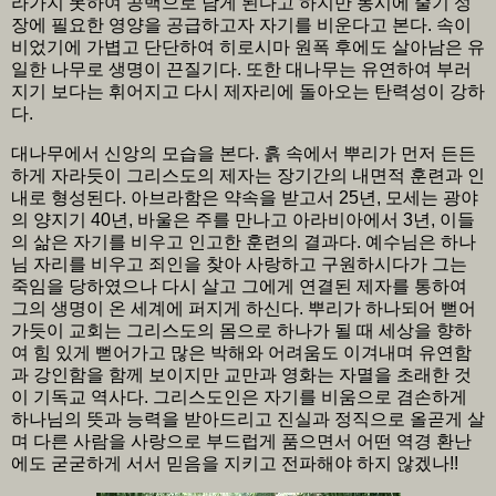
라가지 못하여 공백으로 남게 된다고 하지만 동시에 줄기 성
장에 필요한 영양을 공급하고자 자기를 비운다고 본다. 속이
비었기에 가볍고 단단하여 히로시마 원폭 후에도 살아남은 유
일한 나무로 생명이 끈질기다. 또한 대나무는 유연하여 부러
지기 보다는 휘어지고 다시 제자리에 돌아오는 탄력성이 강하
다.
대나무에서 신앙의 모습을 본다. 흙 속에서 뿌리가 먼저 든든
하게 자라듯이 그리스도의 제자는 장기간의 내면적 훈련과 인
내로 형성된다. 아브라함은 약속을 받고서 25년, 모세는 광야
의 양지기 40년, 바울은 주를 만나고 아라비아에서 3년, 이들
의 삶은 자기를 비우고 인고한 훈련의 결과다. 예수님은 하나
님 자리를 비우고 죄인을 찾아 사랑하고 구원하시다가 그는
죽임을 당하였으나 다시 살고 그에게 연결된 제자를 통하여
그의 생명이 온 세계에 퍼지게 하신다. 뿌리가 하나되어 뻗어
가듯이 교회는 그리스도의 몸으로 하나가 될 때 세상을 향하
여 힘 있게 뻗어가고 많은 박해와 어려움도 이겨내며 유연함
과 강인함을 함께 보이지만 교만과 영화는 자멸을 초래한 것
이 기독교 역사다. 그리스도인은 자기를 비움으로 겸손하게
하나님의 뜻과 능력을 받아드리고 진실과 정직으로 올곧게 살
며 다른 사람을 사랑으로 부드럽게 품으면서 어떤 역경 환난
에도 굳굳하게 서서 믿음을 지키고 전파해야 하지 않겠나!!