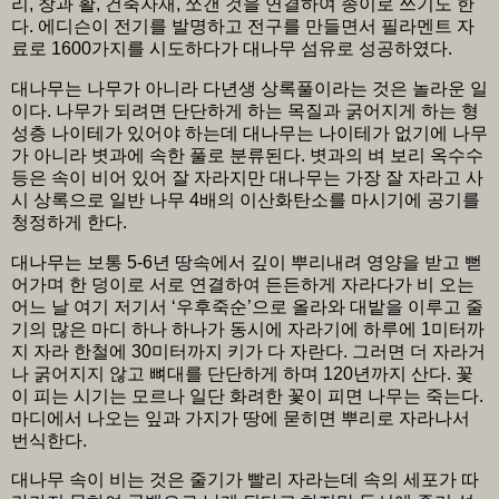
리, 창과 활, 건축자재, 쪼갠 것을 연결하여 종이로 쓰기도 한
다. 에디슨이 전기를 발명하고 전구를 만들면서 필라멘트 자
료로 1600가지를 시도하다가 대나무 섬유로 성공하였다.
대나무는 나무가 아니라 다년생 상록풀이라는 것은 놀라운 일
이다. 나무가 되려면 단단하게 하는 목질과 굵어지게 하는 형
성층 나이테가 있어야 하는데 대나무는 나이테가 없기에 나무
가 아니라 볏과에 속한 풀로 분류된다. 볏과의 벼 보리 옥수수
등은 속이 비어 있어 잘 자라지만 대나무는 가장 잘 자라고 사
시 상록으로 일반 나무 4배의 이산화탄소를 마시기에 공기를
청정하게 한다.
대나무는 보통 5-6년 땅속에서 깊이 뿌리내려 영양을 받고 뻗
어가며 한 덩이로 서로 연결하여 든든하게 자라다가 비 오는
어느 날 여기 저기서 ‘우후죽순’으로 올라와 대밭을 이루고 줄
기의 많은 마디 하나 하나가 동시에 자라기에 하루에 1미터까
지 자라 한철에 30미터까지 키가 다 자란다. 그러면 더 자라거
나 굵어지지 않고 뼈대를 단단하게 하며 120년까지 산다. 꽃
이 피는 시기는 모르나 일단 화려한 꽃이 피면 나무는 죽는다.
마디에서 나오는 잎과 가지가 땅에 묻히면 뿌리로 자라나서
번식한다.
대나무 속이 비는 것은 줄기가 빨리 자라는데 속의 세포가 따