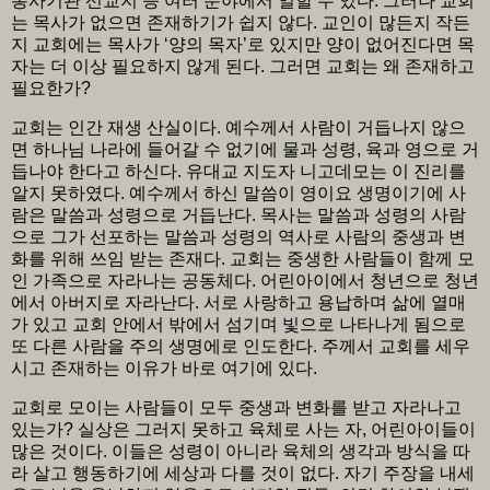
봉사기관 선교지 등 여러 분야에서 일할 수 있다. 그러나 교회
는 목사가 없으면 존재하기가 쉽지 않다. 교인이 많든지 작든
지 교회에는 목사가 ‘양의 목자’로 있지만 양이 없어진다면 목
자는 더 이상 필요하지 않게 된다. 그러면 교회는 왜 존재하고
필요한가?
교회는 인간 재생 산실이다. 예수께서 사람이 거듭나지 않으
면 하나님 나라에 들어갈 수 없기에 물과 성령, 육과 영으로 거
듭나야 한다고 하신다. 유대교 지도자 니고데모는 이 진리를
알지 못하였다. 예수께서 하신 말씀이 영이요 생명이기에 사
람은 말씀과 성령으로 거듭난다. 목사는 말씀과 성령의 사람
으로 그가 선포하는 말씀과 성령의 역사로 사람의 중생과 변
화를 위해 쓰임 받는 존재다. 교회는 중생한 사람들이 함께 모
인 가족으로 자라나는 공동체다. 어린아이에서 청년으로 청년
에서 아버지로 자라난다. 서로 사랑하고 용납하며 삶에 열매
가 있고 교회 안에서 밖에서 섬기며 빛으로 나타나게 됨으로
또 다른 사람을 주의 생명에로 인도한다. 주께서 교회를 세우
시고 존재하는 이유가 바로 여기에 있다.
교회로 모이는 사람들이 모두 중생과 변화를 받고 자라나고
있는가? 실상은 그러지 못하고 육체로 사는 자, 어린아이들이
많은 것이다. 이들은 성령이 아니라 육체의 생각과 방식을 따
라 살고 행동하기에 세상과 다를 것이 없다. 자기 주장을 내세