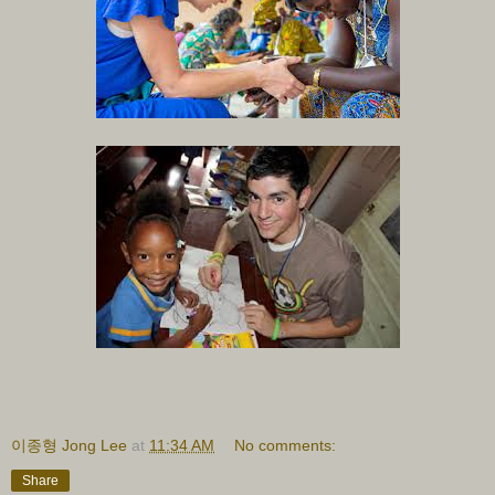
이종형 Jong Lee
at
11:34 AM
No comments:
Share