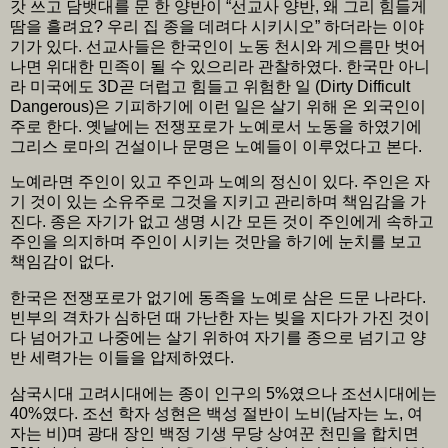
갓 쓰고 담뱃대를 문 한 양반이 “선교사 양반, 왜 그리 힘들게
땀을 흘려요? 우리 집 종을 데려다 시키시오” 하더라는 이야
기가 있다. 선교사들은 한국인이 노동 천시와 게으름만 벗어
나면 위대한 민족이 될 수 있으리라 관찰하였다. 한국만 아니
라 미국에도 3D곧 더럽고 힘들고 위험한 일 (Dirty Difficult
Dangerous)은 기피하기에 이런 일은 살기 위해 온 외국인이
주로 한다. 옛날에는 전쟁포로가 노예로서 노동을 하였기에
그리스 로마의 건설이나 문명은 노예들이 이루었다고 본다.
노예라면 주인이 있고 주인과 노예의 정신이 있다. 주인은 자
기 것이 있는 소유주로 그것을 지키고 관리하며 책임감을 가
진다. 종은 자기가 없고 생명 시간 모든 것이 주인에게 속하고
주인을 의지하며 주인이 시키는 것만을 하기에 눈치를 보고
책임감이 없다.
한국은 전쟁포로가 없기에 동족을 노예로 삼은 드문 나라다.
빈부의 격차가 심하던 때 가난한 자는 빚을 지다가 가진 것이
다 넘어가고 나중에는 살기 위하여 자기를 종으로 넘기고 양
반 세력가는 이들을 압제하였다.
삼국시대 고려시대에는 종이 인구의 5%였으나 조선시대에는
40%였다. 조선 학자 성현은 백성 절반이 노비(남자는 노, 여
자는 비)며 광대 장인 백정 기생 무당 상여꾼 천민을 합치면