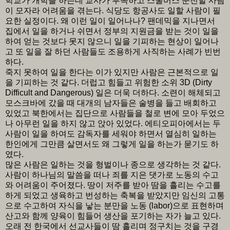
학교가 개학을 하는데 교사가 부족하고 스쿨버스 운전할 사람
이 모자라 어려움을 겪는다. 식당도 항공사도 일할 사람이 필
요한 실정이다. 왜 이런 일이 일어나나? 팬데믹을 지나면서
집에서 일을 하거나 쉬면서 정부의 지원금을 받는 것이 일을
하여 얻는 것보다 못지 않으니 일을 기피하는 현상이 일어나
고 또 일을 잘 하던 사람들도 조용하게 사직하는 사례가 빈번
하다.
죽지 못하여 일을 한다는 이가 있지만 사람은 근본적으로 일
을 기피하는 것 같다. 더럽고 힘들고 위험한 소위 3D (Dirty
Difficult and Dangerous) 일은 더욱 더하다. 소련이 해체되고
모스크바에 갔을 때 대개의 남자들은 술병을 들고 배회하고
있었고 북한에서는 집단으로 사람들을 철로 변에 모아 두었으
나 아무런 일을 하지 않고 앉아 있었다. 에티오피아에서는 두
사람이 일을 하여도 감독자를 세워야 하면서 열심히 일하는
한인에게 그만큼 살면서도 왜 그렇게 일을 하는가 묻기도 하
였다.
많은 사람은 일하는 것을 형벌이나 종으로 생각하는 것 같다.
사람이 하나님의 말씀을 떠나 죄를 지은 댓가로 노동의 수고
와 어려움이 주어졌다. 땅이 저주를 받아 땀을 흘리는 수고를
하게 되었고 생육하고 번성하는 축복을 받았지만 임신의 고통
으로 수고하여 자식을 낳는 분만을 노동 (labor)으로 표현하며
산고와 함께 양육이 힘들어 생산을 포기하는 자가 늘고 있다.
오래 전 한국에서 선교사들이 땀 흘리며 정구치는 것을 구경