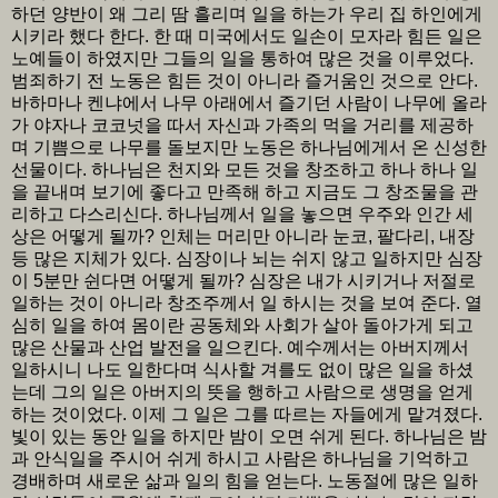
하던 양반이 왜 그리 땀 흘리며 일을 하는가 우리 집 하인에게
시키라 했다 한다. 한 때 미국에서도 일손이 모자라 힘든 일은
노예들이 하였지만 그들의 일을 통하여 많은 것을 이루었다.
범죄하기 전 노동은 힘든 것이 아니라 즐거움인 것으로 안다.
바하마나 켄냐에서 나무 아래에서 즐기던 사람이 나무에 올라
가 야자나 코코넛을 따서 자신과 가족의 먹을 거리를 제공하
며 기쁨으로 나무를 돌보지만 노동은 하나님에게서 온 신성한
선물이다. 하나님은 천지와 모든 것을 창조하고 하나 하나 일
을 끝내며 보기에 좋다고 만족해 하고 지금도 그 창조물을 관
리하고 다스리신다. 하나님께서 일을 놓으면 우주와 인간 세
상은 어떻게 될까? 인체는 머리만 아니라 눈코, 팔다리, 내장
등 많은 지체가 있다. 심장이나 뇌는 쉬지 않고 일하지만 심장
이 5분만 쉰다면 어떻게 될까? 심장은 내가 시키거나 저절로
일하는 것이 아니라 창조주께서 일 하시는 것을 보여 준다. 열
심히 일을 하여 몸이란 공동체와 사회가 살아 돌아가게 되고
많은 산물과 산업 발전을 일으킨다. 예수께서는 아버지께서
일하시니 나도 일한다며 식사할 겨를도 없이 많은 일을 하셨
는데 그의 일은 아버지의 뜻을 행하고 사람으로 생명을 얻게
하는 것이었다. 이제 그 일은 그를 따르는 자들에게 맡겨졌다.
빛이 있는 동안 일을 하지만 밤이 오면 쉬게 된다. 하나님은 밤
과 안식일을 주시어 쉬게 하시고 사람은 하나님을 기억하고
경배하며 새로운 삶과 일의 힘을 얻는다. 노동절에 많은 일하