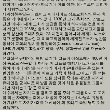
행하여 나를 기억하라 하셨기에 이를 성찬이라 부르며 교회마
다 시행하고 있다.
세계성찬주일은 피츠버그 셰디사이드 장로교회 담임목사 휴
톰손 커어에게서 시작되었다. 1930년 그가 총회장인 장로교
단만 아니라 세계 교회가 성찬을 통하여 하나되는 것을 바라
며 제안하고 1936년 총회가 채택하고 다른 교단 대표자들을
총회 성찬에 초대하였다. 2차대전이 일어나며 세계가 나누어
지고 분쟁에 휩싸인 때 미국교회협의회 세계전도부가 성찬을
통하여 교회의 일치를 염원하여(Communion and Union)
1940년 세계로 확장하고 평화, 구제, 장학금을 위해 헌금하게
하였다.
유월절은 유대인의 해방 절기다. 그들이 이집트에서 400년 이
상 종으로 신음할 때 하나님이 그들을 해방시키고자 모세를
통하여 여러 재앙을 내리다가 마지막 유대인들은 흠 없는 어
린양을 잡아 피를 문에 바르고 가족이 함께 모여 고기를 먹는
밤에 하나님이 이집트의 모든 장자를 죽이는 재앙을 내리자
유대인은 쫓겨나듯 해방을 맞은 것이 처음 유월절로 그들이
매년 지키는 가장 큰 축제다.
예수께서는 자기 피를 흘리고 몸을 주며 그 피를 마시고 고기
를 먹는 자에게는 죄에서 해방이 주어지는 하나님의 유월절
어린양으로 자기가 죄를 대신하여 피 흘리고 죽임 당할 것을
말씀한다.