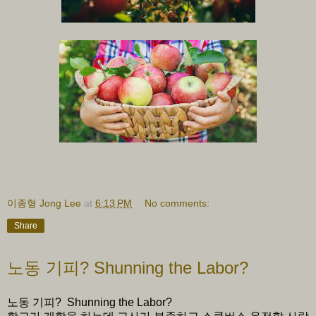
이종형 Jong Lee
at
6:13 PM
No comments:
Share
노동 기피? Shunning the Labor?
노동 기피? Shunning the Labor?