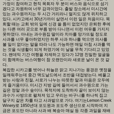
가정이 참여하고 현직 목회자 두 분이 버스와 음식으로 섬기
겠다고 자원하여 너무 감격이었다. 출발 장소에서 미시간에
있는 과수원까지는 두 시간 거리라니 멀지도 않게 위치하고
있다. 시카고에서 30년가까이 살면서 이런 일은 처음이다. 목
회할 때는 교회 밖의 일에 신경 쓸 틈이 없었지만 은퇴한 후에
는 다른 여러 곳으로 부름 받아 다니면서 이런 여유를 가지지
못하였다. 아내는 과수원집 딸이라 치아를 망가뜨릴 정도로
사과를 너무 좋아하였지만 하루 사과 하나를 먹으면 의사를
볼 일이 없다는 말을 따라 나도 가능하면 매일 아침 사과를 먹
는 것을 식생활이 되게 하였기에 이 날을 무척 기다리고 있었
다. 팬데믹 기간 여행을 자제하고 있다가 12명 친밀한 얼굴들
이 함께하는 버스여행이 참 오랜만이라 새로운 날이 온 것 같
다.
복잡한 시카고를 벗어나 하늘은 맑고 지나가는 풍경은 옛정을
일깨워주는데 중간 맥도날드에서 조반을 대접받는다. 베풀고
받는 사랑과 친절, 서로가 나누는 따뜻한 말과 마음은 모두에
게 즐거움이다. 미시간 지방 길에 들어서서 과수원으로 가는
길은 정말 과수 숲이다. 목적지에 도착하자 끝이 보이지 않는
과수가 사방으로 펼쳐져 있고 우리는 바구니를 하나씩 집고
달구지 같은 차를 타고 사과밭으로 가다. 여기는Lemon Creek
Winery로 1850년대 포도원과 포도주 생산으로 시작하여 지
금은 포도만 아니라 사과 배 복숭아 매실 등 각종 과일을 재배