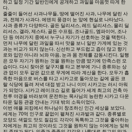
하고 일정 기간 일반인에게 공개하고 과일을 마음껏 따게 한
다.
줄줄이 들어선 사과나무들, 땅에 떨어진 사과, 나무에 달린 사
과, 전체가 사과다. 에덴의 풍경이 눈 앞에 현실로 나타났다.
사과 종류가 다양하다. 골든 딜리셔스, 레드 딜리셔스, 몰리 딜
리셔스, 갤라, 제스타, 골든 수프림, 조나골드, 엠파이어, 조나
단 등 여러가지 중에서 누구나 자기가 선호하는 것을 택한다.
먼저 나무에 달린 과일을 따서 맛을 보니 일반 가게에 있는 것
과는 비교가 되지 않는다. 신선하고 부드럽고 즙이 많고 향기
로와 입만 아니라 뇌와 마음, 눈과 몸 전체를 감동시킨다. 일행
은 모두 자기가 원하는 것을 원하는 만큼 땄기에 만족스런 모
습이다. 다시 찾아온 달구지를 타고 본부에 가니 종류와는 상
관 없이 모두 같은 값으로 무게에 따라 계산을 한다. 모두가 흡
족한 마음으로 버스를 타고 시카고로 돌아오는 길에 골든 코
랄 식당에 들려 저녁 대접 받고 나니 이미 시카고는 러시 아워
가 되었다. 시카고 레이크쇼 길로 들어가 세계 최고의 건축 마
천루 야경을 바라보며 운전하는 목사님의 능란한 시카고 다운
타운 일등 관광 안내는 기대 밖의 소득이었다.
이번 애플 피킹에서 하나님이 창조하신 인간 세상을 보았다.
세계는 70억 인구로 끝없이 펼쳐진 사과밭과 같다. 종류별로
모양도 색깔도 맛도 질감도 각각이 독특하고 그것을 좋아하는
자에게는 최고의 것이라도 그것을 원하지 않는 이에게는 잊혀
진 존재가 된다. 인종과 종족의 각각은 나름대로 최고의 맛과