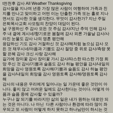
t전천후 감사 All Weather Thanksgiving
감사절을 지나며 년중 가장 많은 사람이 여행하며 가족과 친
지를 만나고 맞이하고 어떤 이는 단출한 가족 또는 홀로 지나
면서도 감사한 것을 생각한다. 무엇이 감사한가? 지난 주일
은퇴목사교회 사모팀의 찬양이 대답이 된다.
날 구원하신 주 감사 모든 것 주심 감사/지난 추억 인해 감사
주 내 곁에 계시네/향기로운 봄철에 감사 외론 가을날 감사/사
라진 눈물도 감사 나의 영혼 평안해
응답하신 기도 감사 거절하신 것 감사/해처럼 높으심 감사 모
든 것 채우시네/아픔과 기쁨도 감사 절망 중 위로 감사/측량 못
할 은혜 감사 크신 사랑 감사해
길가에 장미꽃 감사 장미꽃 가시 감사/따스한 따스한 가정 희
망 주신 것 감사/기쁨과 슬픔도 감사 하늘 평안을 감사/내일의
희망을 감사 영원토록 감사해/기쁨과 슬픔도 감사 하늘 평안
을 감사/내일의 희망을 감사 영원토록 감사해/영원토록 감사
해
감사의 내용은 우리에게 일어나는 일 가운데 좋은 것만이 아
니다. 좋지 않고 어려운 일에도 감사한다는 것이다. 어떻게 아
픔과 슬픔 중에 감사할 수 있을까?
누구나 잘 되기를 바라지만 삶의 일은 내가 원하는 대로만 되
는 것은 아니다. 나 아닌 다른 사람이나 환경에 따라 많이 좌
우되고 또 사람이 어떻게 하지 못하고 하나님만이 하시는 것