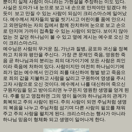
뿐이지 실제 사람이 아니라는 가현설을 주장하는 이도 있다.
사실은 도마가 내 눈으로 보고 내 손으로 만져야만 믿겠다 하
듯이 보고 만질 수 있는 사람이 되심이 크리스마스에 일어났
다. 예수께서 제자들의 발을 씻기시고 어린이를 품에 안으시
고 외면당하는 자의 집에서 함께 잔치하며 눈으로 보고 손으
로 만지며 가까이 접촉할 수 있는 사람이 되었다. 보이지 않아
없는 것 같던 하나님이 볼 수 있고 옆에 계시는 예수로 오신 것
이 크리스마스다.
예수님은 사람의 무거운 짐, 가난과 질병, 공포와 귀신을 정복
하고 치유와 평안을 주신다. 가장 큰 문제인 죽음, 영원한 죽
음 곧 하나님과의 분리는 죄의 대가이기에 모든 사람은 죄인
이라 죽음에 처하여 있다. 사람이지만 여전히 하나님이기에
죄가 없는 예수께서 인간의 죄를 대신하여 형벌 받고 죽음으
로 죄의 값을 지불하고 사람을 살리고 구원하여 영생을 주시
고자 사람으로 오신 것이다. 예수께서 나를 대신하여 죽으신
구원자임을 믿고 받아드리면 누구든지 영원한 생명을 얻게 된
다. 주를 믿고 영접하면 그의 영이 들어와 하나님과의 관계가
회복되고 주의 사람이 된다. 주의 사람이 되면 주님처럼 생명
의 복음을 나누고 주님처럼 섬기며 다른 사람의 필요를 채워
주고 주의 사랑을 펼치게 된다. 크리스마스는 행사가 아니라
하나님 믿음이 형체화 되고 생명이 일어나게 한다.