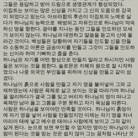
그들은 응답하고 받아 드림으로 생명관계가 형성되었다.
이집트는 보이는 많은 신상을 가지고 그 신의 도움으로 강국
이 되었다고 믿는다. 아브라함의 후손이 이집트의 노예로 살
다가 하나님의 능력으로 해방되고 자유인으로 하나님이 약속
하신 땅을 향한다. 광야를 지나는 동안 그들을 인도하던 모세
가 보이지 않는다. 하나님과 대면하고 말씀을 듣고자 산에 올
라간 것이다. 백성들은 당황하여 자기들을 인도할 신을 만들
라 소동하고 아론은 금송아지를 만들고 그것이 그들을 인도하
는 신이라 하며 기뻐하고 춤을 춘다.
하나님은 자기를 어떤 형상으로 만들지 말라고 하시지만 사람
들은 보이는 것을 원한다. 솔로몬은 지혜의 왕으로 잘 시작하
였으나 나중 외국인 부인들을 위하여 신상을 만들고 같이 섬
겼다.
하나님이 흙으로 사람을 만들고 자기 영을 불어넣어 그와 교
제하였는데 사람은 육체로 살고 보이는 것을 따라가며 하나님
을 멀리하다가 결국 그를 잊고 버리자 하나님의 영이 떠나고
육체만 남아 옳고 그름을 구분 못하고 자기 욕심을 따른다.
사람은 하나님을 보아야만 만족할 것이다. 하나님이 흙덩이
에 자기 영을 넣어 사람을 만들었지만 이제는 자기 영을 처녀
마리아 태에 넣고 예수로 태어나 사람에게 보이고 그와 같이
살게 된다. 눈으로 보면 부인할 수 없지만 영이신 하나님이 사
람이 된다는 것을 믿는 것은 쉽지 않아 그는 꿈처럼 나타난 것