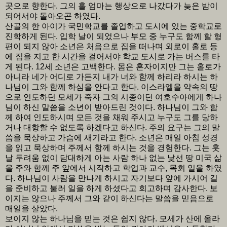
곳으로 향한다. 그의 홀 엄마는 행상으로 나갔다가 늦은 밤이
되어서야 돌아오곤 하였다.
산골의 한 아이가 국민학교를 졸업하고 도시에 있는 중학교로
진학하게 된다. 입학 날이 되었으나 부모 중 누구도 함께 할 형
편이 되지 않아 소년은 처음으로 집을 떠나며 외로이 홀로 등
에 짐을 지고 한 시간을 걸어서야 학교 도시로 가는 버스를 타
게 된다. 12세 소년은 고백한다. 몸은 혼자이지만 그는 홀로가
아니라 네가 어디로 가든지 내가 너와 함께 하리라 하시는 하
나님이 그와 함께 하심을 안다고 한다. 이스라엘을 약속의 땅
으로 인도하던 모세가 죽자 그의 시종이던 여호수아에게 하나
님이 하신 말씀을 소년이 받아드린 것이다. 하나님이 그와 함
께 하여 인도하시며 모든 것을 채워 주시고 누구도 그를 당하
거나 대항할 수 없도록 하겠다고 하신다. 주의 요구는 그의 말
씀을 묵상하고 가슴에 새기라고 한다. 소년은 매일 아침 성경
을 읽고 묵상하며 주께서 함께 하시는 것을 경험한다. 그는 훗
날 두려움 없이 담대하게 아는 사람 하나 없는 낯선 땅 미국 삶
을 주와 함께 주 앞에서 시작하고 학업과 교수, 목회 일을 하였
다. 하나님이 사람을 만나게 하시고 자기보다 앞에 가시어 길
을 준비하고 불러 일을 하게 하셨다고 회고하며 감사한다. 보
이지는 않으나 주께서 그와 같이 하신다는 말씀을 믿음으로
매일을 살았다.
보이지 않는 하나님을 믿는 것은 쉽지 않다. 모세가 산에 올라