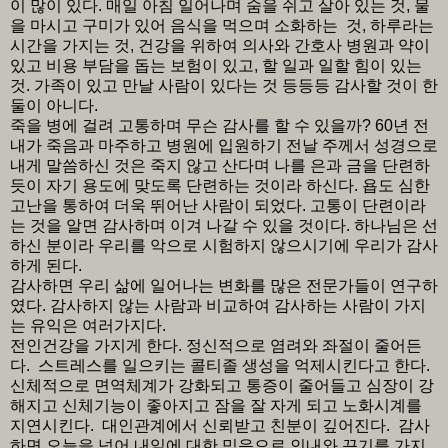
이 많이 있다. 매일 아침 일어나며 숨을 쉬고 살아 있는 것, 물
을 마시고 구미가 있어 음식을 먹으며 소화하는 것, 하루라는
시간을 가지는 것, 건강을 위하여 의사와 간호사 병원과 약이
있고 비용 부담을 돕는 보험이 있고, 할 일과 일할 힘이 있는
것. 가족이 있고 만날 사람이 있다는 것 등등등 감사할 것이 한
둘이 아니다.
죽을 병에 걸려 고통하며 무슨 감사를 할 수 있을까? 60년 전
내가 죽음과 마주하고 병원에 입원하기 전날 주께서 성경으로
내게 말씀하신 것은 죽지 않고 산다며 나를 은과 금을 단련하
듯이 자기 용도에 맞도록 단련하는 것이라 하신다. 욥도 심한
고난을 통하여 더욱 뛰어난 사람이 되었다. 고통이 단련이라
는 것을 알면 감사하며 이겨 나갈 수 있을 것이다. 하나님은 선
하신 분이라 우리를 악으로 시험하지 않으시기에 우리가 감사
하게 된다.
감사하면 우리 삶에 일어나는 변화를 많은 전문가들이 연구하
였다. 감사하지 않는 사람과 비교하여 감사하는 사람이 가지
는 유익은 여러가지다.
전인건강을 가지게 한다. 정신적으로 염려와 좌절이 줄어든
다. 스트레스를 일으키는 콜티졸 생성을 억제시킨다고 한다.
신체적으로 면역체계가 강화되고 통증이 줄어들고 심장이 강
해지고 신체기능이 좋아지고 잠을 잘 자게 되고 노화시계를
지연시킨다. 대인관계에서 신뢰받고 친분이 깊어진다. 감사
하면 오늘을 넘어 내일에 대한 믿음으로 인내와 끈기를 가지