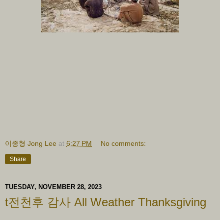
이종형 Jong Lee
at
6:27 PM
No comments:
Share
TUESDAY, NOVEMBER 28, 2023
t전천후 감사 All Weather Thanksgiving