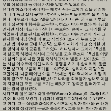
무를 심으리라 등 여러 가지를 말할 수 있으리라.
유다의 히스기야 왕이 병든 때 하나님은 그에게 집을 정리하
라 네가 죽고 살지 못한다 하신다. 왕은 벽을 향하여 울며 기도
한다. 아수르가 이스라엘을 멸망시키더니 큰 군대로 예루살
렘에 접근하며 항복을 요구한다. 히스기야가 여호와 하나님을
믿지만 세상 어느 나라 신이 아수르왕의 손에서 그 나라를 구
하였는가 말로 편지로 위협한다. 히스기야는 성전에 가서 그
편지를 하나님 앞에 펴 놓고 직접 읽어보시라 부르짖었더니
그날 밤 아수르 군대 18만5천 모두가 시체가 되고 승리한 것
을 말하며 주의 긍휼을 구하였다. 하나님께서 그에게 15년을
더 살도록 하겠다 하시며 그의 병을 고쳐 주셨다. 15년을 어떻
게 살까? 병이 나은 것을 축하하고자 바벨론 사신이 왔다. 그
는 사실 아수르에 이긴 나라와 동맹을 하기 위함이리라. 왕은
모든 창고의 보물과 무기를 보여주었다. 승리자의 자랑스런
교만이다. 나중 태어난 아들 므낫세는 유다 역사에서 최장 최
악의 왕으로 하나님을 배반하고 나라를 회복불가 상태로 이끌
며 자랑하던 모든 보물 무기는 빼았기고 왕족은 잡혀가고 나
라는 결국 망하였다.
시카고의 젊은 화가 워렌 솔맨(Warren Sallman)이 25세(1917
년)에 의사를 보았더니 임파선 결핵으로 3개월 살 수 있겠다
고 한다. 그는 실망과 좌절이다. 신혼의 성악가 아내와 곧 태어
날 아이를 생각하며 눈물과 슬픔이다. 그를 보던 아내가 말한