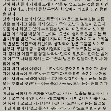
전히 화난 듯이 거세게 모래 사장을 뒤 엎고 모든 것을 쓸어 간
다. 장수라도 당하지 못할 우렁찬 힘 앞에서 왜소한 인간 형편
을 본다.
전후 좌우가 보이지 않고 폭풍의 어려움으로 부르짖는 고통,
빚은 늘어가고 일은 되지 않고 가족의 고난과 질병이 겹친다.
도움이나 희망도 없어 부르짖는 밤이다. 이집트에서 노예로
살던 이스라엘 백성의 모습이다. 요셉이 총리로 있을 때는 특
별 대우를 받았으나 세월이 지나며 요셉은 잊혀지고 이스라엘
의 번창은 이집트에 위협이라 생각되어 왕은 그들을 노예로
삼았다. 무섭게 중노동에 시달리며 눈물로 부르짖는 나날이
다. 강대한 이집트를 당할 나라나 민족이 없었다. 환자는 밤에
더 아프고 나라를 지키는 파수꾼의 밤은 더 힘들다. 언제나 아
침이 올까!
깜깜 바다 넘어 여명이 보인다. 점점 붉어지며 밝아온다. 바닷
가에 사람들이 모인다. 높고 험한 파도를 타며 즐기는 서어핑
하는 사람들, 물결에 밀려온 고기를 잡겠다는 낚시군들, 올라
오는 햇빛을 맞겠다는 어둠 속의 사람들, 모두 돋는 해를 기다
린다.
이집트 목회자 수련회를 인도하고 시내산 일출을 보고자 시내
산에 오른 적이 있다. 산 아래 호텔에서 새벽 2시 낙타를 타고
산 중턱에 오르고 거기서부터 걸어서 오른다. 전등은 들었으
나 길이 보이지 않고 돌과 바위라 걷기가 참으로 어렵지만 우