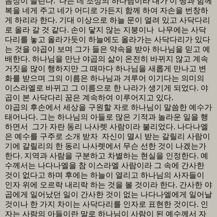
음성이 들린다. 나는 네 조상의 하나님이라 내가 이 땅과 함께
복을 네게 주고 네가 어디로 가든지 함께 하여 자손을 번창하
게 하리라 한다. 기대 이상으로 하늘 문이 열려 있고 사닥다리
로 올라 갈 것 같다. 손이 닿지 않는 지붕이나 나무에는 사닥
다리를 놓고 올라가듯이 하늘에도 올라가는 사닥다리가 있다
는 것을 야곱이 보며 그가 들은 약속을 받아 하나님을 믿고 예
배한다. 하나님을 만난 야곱의 삶이 온전히 바뀌지 않고 계속
거짓을 많이 행하지만 그 때마다 하나님을 새롭게 만나고 변
화를 받으며 그의 이름은 하나님과 겨루어 이기다는 의미의
이스라엘로 바뀌고 그 이름으로 한 나라가 생기게 되었다. 야
곱이 본 사닥다리 꿈은 계속하여 이루어지고 있다.
야곱의 후손에서 세상을 구원할 자로 하나님이 말씀한 예수가
태어나다. 그는 하나님의 아들로 많은 기적과 놀라운 일을 행
하면서 그가 자란 동리 나사렛 사람이라 불리었다. 나다나엘
은 예수를 구주로 소개 받자 자신이 멸시 받는 갈릴리 사람이
기에 갈릴리의 한 동리 나사렛에서 무슨 선한 것이 나겠는가
한다. 지역과 사람을 구분하고 차별하는 현실을 인정한다. 예
수께서는 나다나엘을 참 이스라엘 사람이라 그 속에 간사한
것이 없다고 하며 후에는 하늘이 열리고 하나님의 사자들이
인자 위에 오르락 내리락 하는 것을 볼 것이라 한다. 간사한 야
곱에게 일어났던 일이 간사한 것이 없는 나다나엘에게 일어날
것이나 한 가지 차이는 사닥다리를 인자로 표현한 것이다. 인
자는 사람의 아들이란 말로 하나님이 사람이 된 예수께서 자