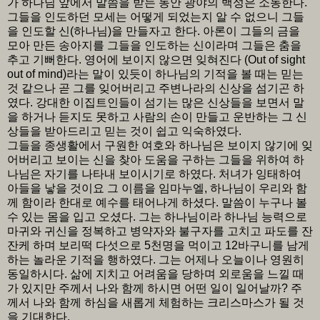
가 하나님 앞에서 말씀을 받는 동안 광야의 백성은 소동한다.
그들을 인도하던 모세는 어떻게 되었는지 알 수 없으니 그들
을 인도할 신(하나님)을 만들자고 한다. 아론이 그들의 금을
모아 만든 송아지를 그들을 인도하는 신이라며 그들은 춤을
추고 기뻐한다. 영어에 보이지 않으면 잊혀진다 (Out of sight
out of mind)라는 말이 있듯이 하나님의 기적을 볼 때는 믿는
것 같으나 곧 그를 잊어버리고 주변나라의 신상을 섬기곤 하
였다. 강대한 이집트인들이 섬기는 많은 신상들을 보면서 말
을 하거나 듣지도 못하고 사람의 손이 만들고 운반하는 그 신
상들을 받아드리고 믿는 것이 쉽고 익숙하였다.
그들을 종생활에서 구원한 여호와 하나님은 보이지 않기에 잊
어버리고 보이는 신을 찾아 도움을 구하는 그들을 위하여 하
나님은 자기를 나타내 보이시기로 하였다. 처녀가 잉태하여
아들을 낳을 것이요 그 이름을 임마누엘, 하나님이 우리와 함
께 함이라 한대로 예수를 태어나게 하셨다. 말씀이 누구나 볼
수 있는 몸을 입고 오셨다. 그는 하나님이라 하나님 능력으로
마귀와 귀신을 정복하고 병약자와 불구자를 고치고 파도를 잔
잔케 하며 보리떡 다섯으로 5천명을 먹이고 12바구니를 남게
하는 놀라운 기적을 행하였다. 그는 어제나 오늘이나 영원히
동일하시다. 삶에 지치고 어려움을 당하며 외로움을 느낄 때
가 있지만 주께서 나와 함께 하시면 어떤 일이 일어날까? 주
께서 나와 함께 하심을 새롭게 체험하는 크리스마스가 될 것
을 기대한다.