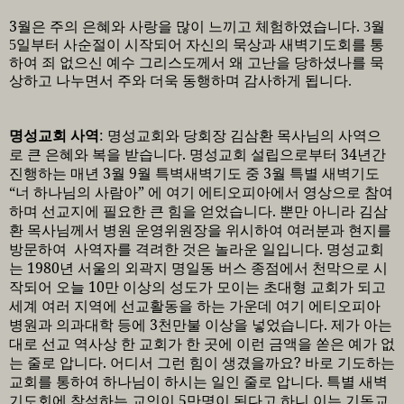
3
월은 주의 은혜와 사랑을 많이
느끼고 체험하였습니다
. 3
월
5
일부터 사순절이 시작되어 자신의 묵상과 새벽기도회를 통
하여 죄 없으신 예수 그리스도께서 왜 고난을 당하셨나를 묵
상하고 나누면서 주와 더욱 동행하며 감사하게 됩니다
.
명성교회 사역
:
명성교회와 당회장 김삼환 목사님의 사역으
로 큰 은혜와 복을 받습니다
.
명성교회 설립으로부터
34
년간
진행하는 매년
3
월
9
월 특벽새벽기도 중
3
월 특별 새벽기도
“
너 하나님의 사람아
”
에 여기 에티오피아에서 영상으로 참여
하며 선교지에 필요한 큰 힘을 얻었습니다
.
뿐만 아니라 김삼
환 목사님께서 병원 운영위원장을 위시하여 여러분과 현지를
방문하여
사역자를 격려한 것은 놀라운 일입니다
.
명성교회
는
1980
년 서울의 외곽지 명일동 버스 종점에서 천막으로 시
작되어 오늘
10
만 이상의 성도가 모이는 초대형 교회가 되고
세계 여러 지역에 선교활동을 하는 가운데 여기 에티오피아
병원과 의과대학 등에
3
천만불 이상을 넣었습니다
.
제가 아는
대로 선교 역사상 한 교회가 한 곳에 이런 금액을 쏟은 예가 없
는 줄로 압니다
.
어디서 그런 힘이 생겼을까요
?
바로 기도하는
교회를 통하여 하나님이 하시는 일인 줄로 압니다
.
특별 새벽
기도회에 참석하는 교인이
5
만명이 된다고 하니 이는 기독교