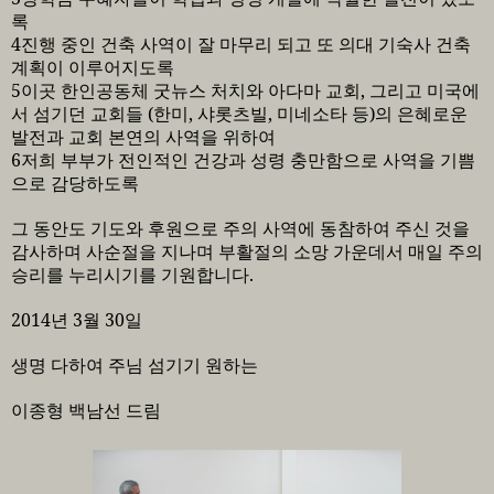
록
4
진행 중인 건축 사역이 잘 마무리 되고 또 의대 기숙사 건축
계획이 이루어지도록
5
이곳 한인공동체 굿뉴스 처치와 아다마 교회
,
그리고 미국에
서 섬기던 교회들
(
한미
,
샤롯츠빌
,
미네소타 등
)
의 은혜로운
발전과 교회 본연의 사역을 위하여
6
저희 부부가 전인적인 건강과 성령 충만함으로 사역을 기쁨
으로 감당하도록
그 동안도 기도와 후원으로 주의 사역에 동참하여 주신 것을
감사하며 사순절을 지나며 부활절의 소망 가운데서 매일 주의
승리를 누리시기를 기원합니다
.
2014
년
3
월
30
일
생명 다하여 주님 섬기기 원하는
이종형 백남선 드림