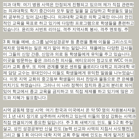
의과 대학: 여기 병원 사역은 안정되게 진행되고 있으며 제가 직접 관련하
는 의과대학도 학기 중간이라 모두 맡은 일을 잘 감당하고 학생들도 열심
히 공부하고 있어 감사합니다. 의과대학 교육은 의학 교육만 아니라 전인
적인 교육을 목표로 하고 있기에 다양한 프로그램으로 학생들을 훈련하고
있습니다. 윤리와 서번트 리더십, 격주 지역사회 봉사, 격주 멘토링, 주
3 회 채플 예배, 소그룹 남여성경공부 등 훈련을 통해 이들을 그리스도의
제자로 양육하는 일은 제가 맡아 하는 일입니다. 채플에는 다양한 강사들
이 그들의 신앙 간증, 신앙과 의료 등 학생들에게 유익을 주고 있습니다,
이곳을 방문하는 좋은 크리스천 의사들, 에티오피아 정교도로 WCC 아프
리카 교회 총무, 또 자매 관계를 맺은 센트럴 플로리다 대학교 의과대학 국
제 담당 교수는 유대인이나 이들도 학생들에게 유익한 말씀을 나누었습니
다. 이웃 지역 교회의 중고등부 학생들이 와서 찬양과 율동으로 큰 은혜를
끼치기도 하였습니다. 그러나 이 나라 정책이 정치와 종교의 분리로 되어
있어 학교에서 종교 교육을 금지하고 또 직접 제제를 하고 있기에 많은 기
도와 지혜가 필요합니다.
사역 공동체 영성 사역: 여기 한국과 미국에서 온 약 50 명의 자원봉사자들
이 1 년 내지 장기로 상주하며 사역하고 있는데 이들의 영성 강화는 사역과
직접 연결되기에 중요한 일입니다. 주 3 회 새벽기도 인도, 월 1-2 회 주일
설교, 성인 성경공부반 신설 인도 (능력 선교와 사역의 지침서 사도행전),
그리고 월 1 회 아다마 대학 지역 교회 주일 예배 인도는 제게 맡겨진 일로