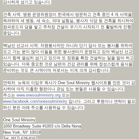
감사하게 섬기고 있습니다.
건축 사역: 병원 운영위원장이 한국에서 방문하고 건축 중인 4 개 사역을
독려하여 새 병동, 새 숙소, 의대 실험실, 봉사자 식당 등 건축을 위시하여
컴파운드의 담을 쌓고 주차장 건설이 우기가 시작되기 전 활발하게 진행
중입니다.
백남선 선교사 사역: 자원봉사자만 아니라 단기 답사 또는 봉사를 위하여
오고 가는 분이 많아 이들을 위한 봉사센터가 운영되고 있어 백남선 선교
사가 함께 열심히 섬기고 있으며 또 정원을 확장 건설하는 일을 맡아 하고
있습니다. 더욱 중요한 것은 남편의 건강 관리를 위해 정성스럽게 음식을
준비하는 것도 큰 사역이며 저로서는 이게 크게 감사합니다.
연락처: 뉴욕의 이임우 목사가 One Soul Ministry 웹사이트를 만든 것이 감
사하며 아직 미흡한 형편이나 관심 있는 분들은 사용할 수 있습니다.
주소는
www.onesoulministry.org
또는
www.facebook.com/onesoulministry
입니다. 그리고 후원이나 연락이 필요
하신 분은 아래 주소를 사용하실 수 있습니다.
One Soul Ministry
1650 Broadway Suite #1003 c/o Della Nona
New York, NY 10019
Tel: (917) 628-8167