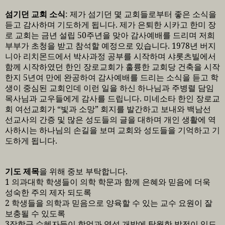
섬기던 교회 소식
:
제가 섬기던 몇 교회들로부터 좋은 소식을
듣고 감사하며 기도하게 됩니다
.
제가 은퇴한 시카고 한미 장
로 교회는 금년 설립
50
주년을 맞아 감사예배를 드리며 저희
부부가 초청을 받고 참석할 예정으로 있습니다
. 1978
년 버지
니아 리치몬드에서 박사과정 공부를 시작하며 샤롯츠빌에서
함께 시작하였던 한인 장로교회가 훌륭한 교회당 건축을 시작
한지
5
년여 만에 완공하여 감사예배를 드리는 소식을 듣고 학
생이 중심된 교회인데 이런 일을 하신 하나님과 주병렬 담임
목사님과 교우들에게 감사를 드립니다
.
미네소타 한인 장로교
회 여선교회가
“
빛과 소망
”
회지를 발간하고 보내와 백남선
선교사의 간증 및 많은 성도들의 글을 대하며 개인 생활에 역
사하시는 하나님의 손길을 보며 교회와 성도들을 기억하고 기
도하게 됩니다
.
기도 제목
을 위해 중보 부탁합니다
.
1
의과대학 학생들이 의학 학문과 함께 은혜와 믿음에 더욱
성숙한 주의 제자 되도록
2
학생들을 의학과 믿음으로 양육할 수 있는 교수 요원이 잘
보충될 수 있도록
3
장학금 수혜자들이 학업과 영성 개발에 탁월한 발전이 있도