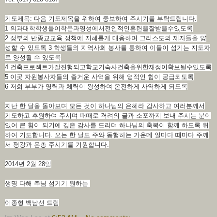
기도제목: 다음 기도제목을 위하여 중보하여 주시기를 부탁드립니다.
1 의과대학학생들이학문과영성에서전인적인훈련을잘받을수있도록
2 정부의 반종교교육 정책에 지혜롭게 대응하며 그리스도의 제자들을 양
성할 수 있도록 3 학생들의 지역사회 봉사를 통하여 이들이 섬기는 지도자
로 양성될 수 있도록
4 건축프로젝트가잘진행되고학교기숙사건축을위한재정이확보될수있도록
5 이곳 자원봉사자들의 즐거운 사역을 위해 영적인 힘이 공급되도록
6 저희 부부가 영력과 체력이 왕성하여 온전하게 사역하게 되도록
지난 한 달을 돌아보며 모든 것이 하나님의 은혜라 감사하고 여러분께서
기도하고 후원하여 주시며 때때로 격려의 글과 소포까지 보내 주시는 분이
있어 큰 힘이 되기에 깊은 감사를 드리며 하나님의 축복이 함께 하도록 위
하여 기도합니다. 오는 한 달도 주와 동행하는 가운데 일마다 때마다 주께
서 평강과 은총 주시기를 기원합니다.
2014년 2월 28일
생명 다해 주님 섬기기 원하는
이종형 백남선 드림