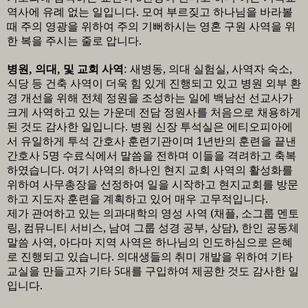
역사에 유례 없는 일입니다
.
모여 부르짖고 하나님을 바라볼
때 주의 영광을 위하여 주의 기뻐하시는 영혼 구원 사역을 위
한 복을 주시는 줄로 압니다
.
병원
,
의대
,
및 교회 사역
:
새병동
,
의대 실험실
,
사역자 숙소
,
식당 등 건축 사역이 더욱 힘 있게 진행되고 있고 병원 외부 환
경 개선을 위해 전체 정원을 조성하는 일에 백남선 선교사가
크게 사역하고 있는 가운데 전담 정원사를 처음으로 채용하게
된 것도 감사한 일입니다
.
병원 신장 투석실은 에티오피아에
서 유일하게 투석 간호사 훈련기관이며
1
년반의 훈련을 끝낸
간호사
5
명 수료식에서 말씀을 전하며 이들을 격려하고 축복
하였습니다
.
여기 사역의 하나인 현지 교회 사역의 활성화를
위하여 사무총장을 선정하여 일을 시작하고 현지교회를 방문
하고 지도자 훈련을 계획하고 있어 매우 고무적입니다
.
제가 관여하고 있는 의과대학의 영성 사역
(
채플
,
소그룹 멘토
링
,
컴뮤니티 서비스
,
남여 그룹 성경 공부
,
상담
),
한인 공동체
말씀 사역
,
아다마 지역 사역은 하나님의 인도하심으로 은혜
로 진행되고 있습니다
.
의대생들의 취미 개발을 위하여 기타
교실을 만들고자 기타
5
대를 구입하여 제공한 것도 감사한 일
입니다
.