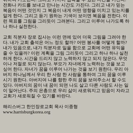
전화나 카드를 보내고 만나는 시간도 가진다
.
그리고 내가 믿는
복음이 어떤 것인지 그 복음이 내게 어떤 영향을 미치고 있는지를
알게 한다
.
그리고 듣기 원하는 기색이 보이면 복음을 전한다
.
이
런 목표를 그림을 그리듯이 그려본다
.
그리고 이루어 나가도록 하
나 하나 실천한다
.
교회 직분자 장로 집사는 이런 면에 있어 더욱 그림을 그려야 한
다
.
내가 교회 출석은 어느 정도 할까
?
어떤 봉사를 어떻게 할까
?
내가 있음으로
,
내가 직분자로 일을 함으로 교회에 어떤 유익을
줄 수 있을까
?
이런 계획을 그림 그리듯이 그리고 하나 하나 실천
하게 한다
.
시간을 드리지 않고 노력하지 않고 되지 않은다
.
무엇
이나 저절로 되지 않는다
.
부모가 자녀에게 노력하는 것을 보고
싶어 한다
.
자녀가 꿈을 이루어 나가는 것을 보기 원한다
.
우리 아
버지 하나님께서 우리 한 사람 한 사람을 통하여 그의 꿈을 이루
시기 원한다
.
아버지여 나를 향한 주의 꿈을 보여주소서 할 수도
있다
.
아버지의 꿈이 내 꿈이 되면 나도 살고 다른 사람도 사는 일
이 일어난다
.
주의 은총으로 우리 삶이 새로워지고 믿음이 자라고
교회가 새로워질 수 있기를 바란다.
해리스버그 한인장로교회 목사 이종형
www.harrisburgkorea.org