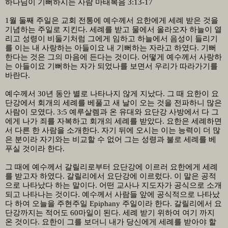
하나님이 기뻐하시는 사람
마태복음
3:13-17
1월 둘째 주일은 교회 전통에 예수께서 요한에게 세례 받은 것을
기념하는 주일로 지킨다
.
세례를 받고 물에서 올라오자 하늘이 열
리고 성령이 비둘기처럼 그에게 임하고 하늘에서 음성이 들리기
를 이는 내 사랑하는 아들이요 내 기뻐하는 자라고 하였다
.
기뻐
한다는 것은 그의 마음에 든다는 것이다
.
어떻게 예수께서 사랑하
는 아들이요 기뻐하는 자가 되었나를 보면서 우리가 따라가기를
바란다
.
예수께서
30
년 동안 별로 나타나지 않게 지났다
.
그 때 요한이 요
단강에서 회개의 세례를 베풀고 새 날이 오는 것을 전파하니 많은
사람이 모였다
. 3:5
예루살렘과 온 유대와 요단강 사방에서 다 그
에게 나가 죄를 자복하고 회개의 세례를 받았다
.
요한은 세례하면
서 다른 한 사람을 소개한다
.
자기 뒤에 오시는 이는 능력이 더 많
은 분이라 자기와는 비교할 수 없어 그는 성령과 불로 세례를 베
푸실 것이라 한다
.
그 때에 예수께서 갈릴리로부터 요단강에 이르러 요한에게 세례
를 받고자 하였다
.
갈릴리에서 요단강에 이르렀다
.
이 말은 공적
으로 나타났다 하는 말이다
.
어떤 교사나 지도자가 공식으로 소개
되고 나타나는 것이다
.
예수께서 사람들 앞에 공식적으로 나타났
다 하여 오늘을 주현주일
Epiphany
주일이라 한다
.
갈릴리에서 요
단강까지는 적어도
60
마일이 된다
.
세례 받기 위하여 여기 까지
온 것이다
.
요한이 그를 보더니 내가 당신에게 세례를 받아야 할