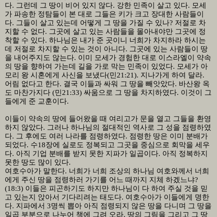
다
.
그런데 그 땅이 비어 있지 않다
.
강한 민족이 살고 있다
.
모세
가 파송한 정탐들이 본 대로 그들은 키가 크고 장대한 사람들이
다
.
그들이 살고 있는데 어떻게 그 땅을 가질 수 있나
?
저절로 차
지할 수 없다
.
그곳에 살고 있는 사람들을 몰아내야만 그곳에 정
착할 수 있다
.
하나님은 내가 준 곳이니 너희가 차지하라 하시는
데 저절로 차지할 수 있는 것이 아니다
.
그곳에 있는 사람들이 땅
을 내어주지도 않는다
.
이미 모세가 경험한 대로 이스라엘이 약속
의 땅을 향하여 가는데 길을 가로 막는 민족이 있었다
.
모세가 아
모리 왕 시혼에게 사신을 보냈다
(
민
21:21).
지나가게 하여 달라
.
어림 없다고 한다
.
결국 이들과 싸워 그 땅을 빼앗았다
.
바산왕 옥
도 마찬가지다
(
민
21:33)
싸움으로 그 땅을 차지하였다
.
이것이 그
들에게 준 교훈이다
.
이들이 약속의 땅에 들어왔을 때 여리고가 문을 열고 그들을 환영
하지 않았다
.
그러나 하나님의 절대적인 역사로 그 성을 점령하였
다
.
그 후에도 여러 나라를 점령하였다
.
점령한 땅은 이미 분배가
되었다
.
수
18
장에 실로도 정복되고 그곳을 중심으로 회막을 세우
다
.
아직 기업 분배를 받지 못한 지파가 일곱이다
.
아직 정복하지
못한 땅도 많이 있다
.
여호수아가 말한다
.
너희가 너희 조상의 하나님 여호와께서 너희
에게 주신 땅을 점령하러 가기를 어느 때까지 지체 하겠느냐
?
(18:3)
이들은 피곤하기도 하지만 하나님이 다 하여 주실 것을 믿
고 있는지 앉아서 기다리려는 태도다
.
여호수아가 이들에게 명한
다
.
지파에서
3
명씩 뽑아 아직 점령되지 않은 땅을 다니며 그 땅을
일곱 부분으로 나누어 책에 그려 오라
.
땅의 그림을 그리고 그 땅