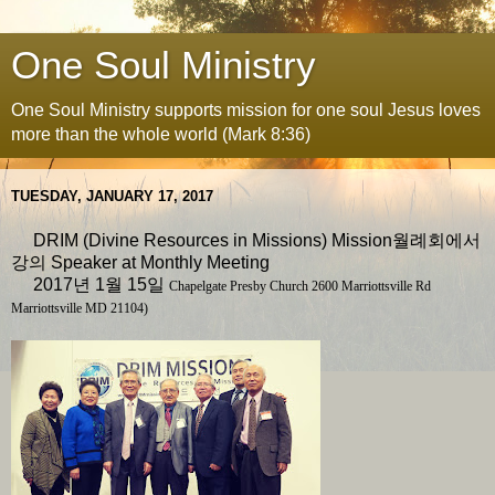
One Soul Ministry
One Soul Ministry supports mission for one soul Jesus loves
more than the whole world (Mark 8:36)
TUESDAY, JANUARY 17, 2017
DRIM (Divine Resources in Missions) Mission월례회에서
강의 Speaker at Monthly Meeting
2017년 1월 15일
Chapelgate Presby Church 2600 Marriottsville Rd
Marriottsville MD 21104)