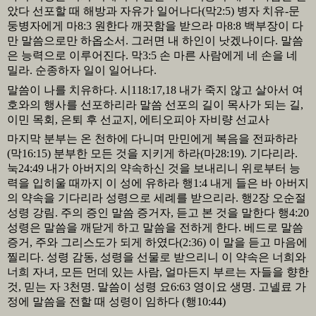
았다 선포할 때 해방과 자유가 일어나다
(
막
2:5)
병자 치유
-
문
둥병자에게 마
8:3
원한다 깨끗함을 받으라 마
8:8
백부장이 다
만 말씀으로만 하옵소서
.
그러면 내 하인이 낫겠나이다
.
말씀
은 능력으로 이루어진다
.
막
3:5
손 마른 사람에게 네 손을 네
밀라
.
순종하자 일이 일어나다
.
말씀이 나를 치유하다
.
시
118:17,18
내가 죽지 않고 살아서 여
호와의 행사를 선포하리라 말씀 선포의 길이 목사가 되는 길
,
이민 목회
,
은퇴 후 선교지
,
에티오피아 자비량 선교사
마지막 분부는 온 천하에 다니며 만민에게 복음을 전파하라
(
막
16:15)
분부한 모든 것을 지키게 하라
(
마
28:19).
기다리라
.
눅
24:49
내가 아버지의 약속하신 것을 보내리니 위로부터 능
력을 입히울 때까지 이 성에 유하라 행
1:4
내게 들은 바 아버지
의 약속을 기다리라 성령으로 세례를 받으리라
.
행
2
장 오순절
성령 강림
.
주의 증인 말씀 증거자
,
듣고 본 것을 말한다 행
4:20
성령은 말씀을 깨닫게 하고 말씀을 전하게 한다
.
베드로 말씀
증거
,
주와 그리스도가 되게 하였다
(2:36)
이 말을 듣고 마음에
찔리다
.
성령 감동
,
성령을 선물로 받으리니 이 약속은 너희와
너희 자녀
,
모든 먼데 있는 사람
,
얼마든지 부르는 자들을 향한
것
,
믿는 자
3
천명
.
말씀이 성령 요
6:63
영이요 생명
.
고넬료 가
정에 말씀을 전할 때 성령이 임하다
(
행
10:44)