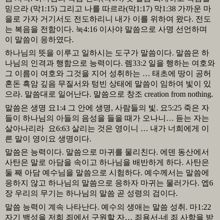
믿으라
(
막
1:15)
그리고 나를 따르라
(
막
1:17)
막
1:38
가까운 마
을로 가자 거기서도 전도하리니 내가 이를 위하여 왔다
.
전도
는 복음을 전함이다
.
눅
4:16
이사야 말씀으로 사명 선언하며
이 말씀이 응하였다
.
하나님의 뜻을 이루고 일하시는 도구가 말씀이다
.
말씀은 하
나님의 인격과 행함으로 능력이다
.
렘
33:2
일을 행하는 여호와
그 이름이 여호와 그것을 지어 성취하는 … 태초에 땅이 공허
혼돈 흑암 깊음 무질서와 텅빈 상태에 말씀이 임하여 빛이 있
으라
.
말씀대로 일어난다
.
말씀으로 창조
creation from nothing.
말씀은 생명 요
1:4
그 안에 생명
,
사람들의 빛
.
요
5:25
죽은 자
들이 하나님의 아들의 음성을 들을 때가 오나니… 듣는 자는
살아나리라
요
6:63
살리는 것은 영이니 … 내가 너희에게 이
른 말이 영이요 생명이다
.
말씀은 능력이다
.
말씀으로 마귀를 물리친다
.
에덴 동산에서
사탄은 말로 아담을 속이고 하나님을 배반하게 하다
.
사탄은
둘 째 아담 예수님을 말씀으로 시험하다
.
예수께서는 말씀에
응하지 않고 하나님의 말씀으로 응하자 마귀는 물러가다
.
엡
6
장 우리의 무기는 하나님의 말씀 곧 성령의 검이다
.
말씀 능력이 계속 나타난다
.
예수의 생애는 말씀 성취
.
마
1:22
자기 백성을 저희 죄에서 구원할 자… 죄용서
-
네 죄 사함을 받