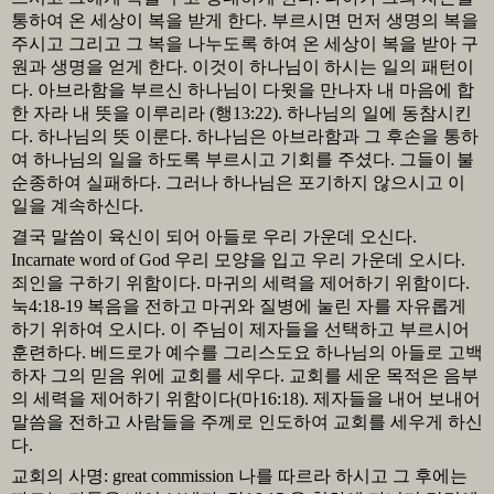
통하여 온 세상이 복을 받게 한다
.
부르시면 먼저 생명의 복을
주시고 그리고 그 복을 나누도록 하여 온 세상이 복을 받아 구
원과 생명을 얻게 한다
.
이것이 하나님이 하시는 일의 패턴이
다
.
아브라함을 부르신 하나님이 다윗을 만나자 내 마음에 합
한 자라 내 뜻을 이루리라
(
행
13:22).
하나님의 일에 동참시킨
다
.
하나님의 뜻 이룬다
.
하나님은 아브라함과 그 후손을 통하
여 하나님의 일을 하도록 부르시고 기회를 주셨다
.
그들이 불
순종하여 실패하다
.
그러나 하나님은 포기하지 않으시고 이
일을 계속하신다
.
결국 말씀이 육신이 되어 아들로 우리 가운데 오신다
.
Incarnate word of God
우리 모양을 입고 우리 가운데 오시다
.
죄인을 구하기 위함이다
.
마귀의 세력을 제어하기 위함이다
.
눅
4:18-19
복음을 전하고 마귀와 질병에 눌린 자를 자유롭게
하기 위하여 오시다
.
이 주님이 제자들을 선택하고 부르시어
훈련하다
.
베드로가 예수를 그리스도요 하나님의 아들로 고백
하자 그의 믿음 위에 교회를 세우다
.
교회를 세운 목적은 음부
의 세력을 제어하기 위함이다
(
마
16:18).
제자들을 내어 보내어
말씀을 전하고 사람들을 주께로 인도하여 교회를 세우게 하신
다
.
교회의 사명
: great commission
나를 따르라 하시고 그 후에는