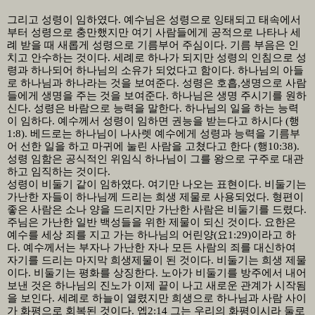
그리고 성령이 임하였다
.
예수님은 성령으로 잉태되고 태속에서
부터 성령으로 충만했지만 여기 사람들에게 공적으로 나타나 세
례 받을 때 새롭게 성령으로 기름부어 주심이다
.
기름 부음은 인
치고 안수하는 것이다
.
세례로 하나가 되지만 성령의 인침으로 성
령과 하나되어 하나님의 소유가 되었다고 함이다
.
하나님의 아들
로 하나님과 하나라는 것을 보여준다
.
성령은 호흡
,
생명으로 사람
들에게 생명을 주는 것을 보여준다
.
하나님은 생명 주시기를 원하
신다
.
성령은 바람으로 능력을 말한다
.
하나님의 일을 하는 능력
이 임하다
.
예수께서 성령이 임하면 권능을 받는다고 하시다
(
행
1:8).
베드로는 하나님이 나사렛 예수에게 성령과 능력을 기름부
어 선한 일을 하고 마귀에 눌린 사람을 고쳤다고 한다
(
행
10:38).
성령 임함은 공식적인 위임식 하나님이 그를 왕으로 구주로 대관
하고 임직하는 것이다
.
성령이 비둘기 같이 임하였다
.
여기만 나오는 표현이다
.
비둘기는
가난한 자들이 하나님께 드리는 희생 제물로 사용되었다
.
형편이
좋은 사람은 소나 양을 드리지만 가난한 사람은 비둘기를 드렸다
.
주님은 가난한 일반 백성들을 위한 제물이 되신 것이다
.
요한은
예수를 세상 죄를 지고 가는 하나님의 어린양
(
요
1:29)
이라고 하
다
.
예수께서는 부자나 가난한 자나 모든 사람의 죄를 대신하여
자기를 드리는 마지막 희생제물이 된 것이다
.
비둘기는 희생 제물
이다
.
비둘기는 평화를 상징한다
.
노아가 비둘기를 방주에서 내어
보낸 것은 하나님의 진노가 이제 끝이 나고 새로운 관계가 시작됨
을 보인다
.
세례로 하늘이 열렸지만 희생으로 하나님과 사람 사이
가 화평으로 회복된 것이다
.
엡
2:14
그는 우리의 화평이시라 둘로