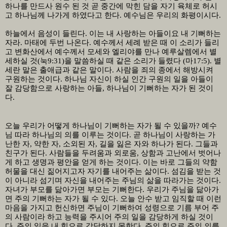
하나를 만드사 원수 된 것 곧 중간에 막힌 담을 자기 육체로 허시
고 하나님께 나가게 하였다고 한다
.
예수님은 우리의 화평이시다
.
하늘에서 음성이 들린다
.
이는 내 사랑하는 아들이요 내 기뻐하는
자라
.
마태에 두번 나온다
.
예수께서 세례 받은 때 이 소리가 들리
고 변화산에서 예수께서 모세와 엘리야를 만나 예루살렘에서 별
세하실 것
(
눅
9:31)
을 말씀하실 때 같은 소리가 들렸다
(
마
17:5).
별
세란 말은 출애급과 같은 말이다
.
사람을 죄의 종에서 해방시켜
구원하는 것이다
.
하나님 자신이 하실 인간 구원의 일을 아들이
잘 감당함으로 사랑하는 아들
,
하나님이 기뻐하는 자가 된 것이
다
.
오늘 우리가 어떻게 하나님이 기뻐하는 자가 될 수 있을까
?
예수
님 따라 하나님의 의를 이루는 것이다
.
곧 하나님이 사랑하는 가
난한 자
,
약한 자
,
소외된 자
,
길을 잃은 자와 하나가 된다
.
그들과
친구가 된다
.
사람들을 두려움과 외로움
,
상함과 고난에서 벗어나
게 하고 생명과 평안을 얻게 하는 것이다
.
이는 바로 그들의 약함
허물을 대신 짊어지고자 자기를 내어주는 삶이다
.
섬김을 받는 것
이 아니라 섬기며 자신을 내어주는 주님의 삶을 따라가는 것이다
.
자녀가 부모를 닮아가면 부모는 기뻐한다
.
우리가 주님을 닮아가
면 주의 기뻐하는 자가 될 수 있다
.
오늘 안수 받고 임직할 때 이런
마음을 가지고 헌신하면 주님이 기뻐하여 성령으로 기름 부어 주
의 사람이라 하고 능력을 주시어 주의 일을 감당하게 하실 것이
다
.
주의 일을 내 힘으로 감당하지 못한다
.
주의 힘으로 주의 의를