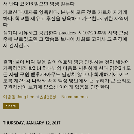
서 난다 요
3:16
믿으면 영생 얻는다
가르친다 제자를 양육한다
.
분부한 모든 것을 가르쳐 지키게
하다
.
학교를 세우고 후진을 양육하고 가르친다
.
귀한 사역이
다
.
섬기며 치유하고 공급한다
practices
시
107:20
흑암 사망 근심
중에 부르짖으면 그 말씀을 보내어 처희를 고치사 그 위경에
서 건지신다
.
결과
:
물이 바다 덮음 같이 여호와 영광 인정하는 것이 세상에
가득하리라 합
2:14
하나님의 마음을 시원하게 한다 딤전
2:4
모
든 사람 구원 벧후
3:9
아무도 멸망치 않고 다 회개하기에 이르
도록 계
7:9
각 나라와 족속 백성 방언에서 큰 무리가 큰 소리로
구원하심이 보좌에 앉으신 이에게 있음을 인정한다
.
이종형 Jong Lee
at
5:49 PM
No comments:
Share
THURSDAY, JANUARY 12, 2017