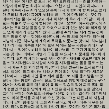
터인데 당신이 내게로 오시나이까
?
요한의 세례는 죄를 자복하는
사람에게 베푸는 회개의 세례다
.
요한 자신도 죄인의 하나다
.
그
런데 예수께서는 죄가 없으신 분이라 세례 받아야 할 이유도 없지
만 오히려 요한이 그에게 세례를 받는 것이 마땅하다는 것이다
.
예수께서는 물러서지 않고 이제 허락하라 우리가 이와같이 하여
모든 의를 이루는 것이 합당하니라 하니 요한이 허락하였다
.
예수
께서는 우리처럼 몸을 입고 오셨으나 죄가 없는 분이라 회개할 것
도 없어 세례가 필요하지 않다
.
그런데 주께서는 세례 받는 것이
모든 의를 이루는 것이라 하신다
.
하나님의 의를 이룬다
.
의란 하
나님의 기준
,
하나님의 계획과 목적을 이룬다는 것이다
.
하나님께
서 자기 아들 예수를 세상에 보낸 목적은 모든 사람을 죄에서 구
원하시는 일이다
.
세례를 통하여 하나님의
그 구원 계획을 이룬
다는 것이다
.
죄에서 어떻게 구원할 수 있나
?
죄 문제를 처리하여
야 한다
.
요한의 세례는 물로 씻는 것이다
.
새해를 맞으면 대개 몸
을 씻고 시작한다
.
제사장이 사역을 시작할 때는 몸을 물로 씻는
다
.
세례는 죄를 회개할 때 깨끗하게 씻음 받는다는 표시로 하나
님의 백성이 되고 하나님 나라 시민이 되는 것을 말한다
.
새로운
시작이다
.
그런데 과연 물로 세례 받음으로 죄를 용서받을 수 있
을까
?
죄는 형벌이 있는데 물로 씻음으로 형벌이 해결될까
?
구약
에서는 사람의 죄를 대신하여 흠 없는 짐승을 잡아 피를 흘려 죄
의 형벌인 죽음을 당하게 하고 죄인은 용서를 받는 길을 열었다
.
그런데 문제는 짐승으로 사람을 대신할 수 없는 일이다
.
예수께서
는 이 죄의 문제를 처리하러 오신 것이다
.
그는 다른 세례 지원자
죄인과 같이 함께 있다
.
그들과 다르다고 하거나 다른 대우를 원
하지 않다
.
죄인들과 꼭 같이 하나가 되신 것이다
.
자신은 죄가 없