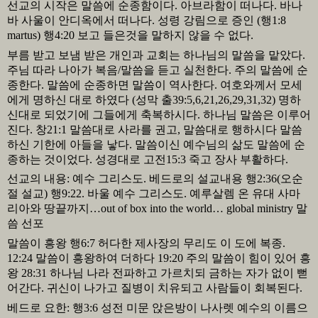
선교의 시작은 말씀에 순종함이다
.
아브라함이 떠나다
.
바나
바 사울이 안디옥에서 떠나다
.
성령 강림으로 증인
(
행
1:8
martus)
행
4:20
보고 들은것을 말하지 않을 수 없다
.
부름 받고 보냄 받은 개인과 교회는 하나님의 말씀을 맡았다
.
주님 따라 나아가 복음
/
말씀을 듣고 실천한다
.
주의 말씀에 순
종한다
.
말씀에 순종하면 말씀이 역사한다
.
여호와께서 모세
에게 명하신 대로 하였다
(
성막 출
39:5,6,21,26,29,31,32)
명하
신대로 되었기에 그들에게 축복하시다
.
하나님 말씀은 이루어
진다
.
창
21:1
말씀대로 사라를 권고
,
말씀대로 행하시다 말씀
하신 기한에 아들을 낳다
.
말씀이신 예수님의 삶도 말씀에 순
종하는 것이었다
.
성경대로 고전
15:3
죽고 장사 부활하다
.
선교의 내용
:
예수 그리스도
.
베드로의 설교내용 행
2:36(
오순
절 설교
)
행
9:22.
바울 예수 그리스도
.
예루살렘 온 유대 사마
리아와 땅끝까지…
out of box into the world
…
global ministry
말
씀 선포
말씀이 흥왕 행
6:7
허다한 제사장의 무리도 이 도에 복종
.
12:24
말씀이 흥왕하여 더하다
19:20
주의 말씀이 힘이 있어 흥
왕
28:31
하나님 나라 전파하고 가르치되 금하는 자가 없이 뻗
어간다
.
귀신이 나가고 질병이 치유되고 사람들이 회복된다
.
베드로 요한
:
행
3:6
성전 미문 앉은방이 나사렛 예수의 이름으