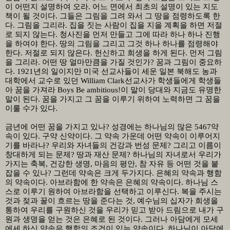
이 어떤지 설명하여 오라
.
어느 면에서 최초의 설명이 있는 지도
책이 될 것이다
.
그들은 그림을 그려 와서 그 땅을 점령하도록 한
다
.
그림을 그리라
.
집을 짓는 사람이 집을 지을 계획을 하면 저절
로 되지 않는다
.
청사진을 먼저 만들고 그에 따라 하나 하나 진행
을 하여야 한다
.
땅의 그림을 그리고 그것 하나 하나를 점령해야
한다
.
저절로 되지 않은다
.
헌신하고 희생을 하게 된다
.
먼저 그림
을 그리라
.
어떤 땅 얼마만큼을 가질 것인가
?
꿈과 그림이 중요하
다
. 1921
년의 일이지만 미국 선교사들이 세운 일본 북해도 농과
대학에서 교수로 있던
William Clark
선교사가 학생들에게 학생들
아 꿈을 가져라
Boys Be ambitious!
이 말이 당대와 지금도 유명한
말이 된다
.
꿈을 가지고 그 꿈을 이루기 위하여 노력하면 그 꿈을
이룰 수가 있다
.
금년에 어떤 꿈을 가지고 있나
?
성경에는 하나님의 많은
5467
약
속이 있다
.
구약 신약이다
.
그 약속 가운데 어떤 약속이 이루어지
기를 바라나
?
우리와 자녀들의 건강과 번성 문제
?
그리고 이름이
창대하게 되는 문제
?
땅과 재산 문제
?
하나님의 자녀로서 우리가
가지는 축복
,
건강한 생명
,
마음의 평안
,
참 자유 등 어떤 것을 붙
잡을 수 있나
?
그런데 약속은 크게 두가지다
.
은혜의 약속과 행함
의 약속이다
.
아브라함에 한 약속은 은혜의 약속이다
.
하나님 스
스로 이루기 원하여 아브라함을 선택하고 이루신다
.
복을 주시는
것과 젖과 꿀이 흐르는 땅을 준다는 것
,
예수님의 십자가 희생을
통하여 우리를 구원하신 것을 우리가 믿고 받아 드림으로 내가 구
원과 생명을 얻는 것은 은혜로 된 것이다
.
그러나 아담에게 모세
에세 하신 약속은 행함의 조건이 있는 약속이다
.
하나님이 아담에