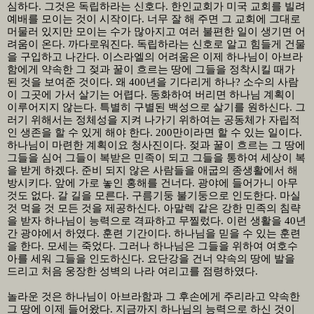
심하다
.
그것은 독립하라는 신호다
.
한인교회가 미국 교회를 빌려
예배를 모이는 것이 시작이다
.
너무 잘 해 주면 그 교회에 그대로
머물러 있지만 모이는 수가 많아지고 여러 불편한 일이 생기면 어
려움이 온다
.
까다로워진다
.
독립하라는 신호로 알고 힘들게 건물
을 구입하고 나간다
.
이스라엘의 어려움은 이제 하나님이 아브라
함에게 약속한 그 젖과 꿀이 흐르는 땅에 그들을 정착시킬 때가
된 것을 보여준 것이다
.
왜
400
년을 기다리게 하나
?
소수의 사람
이 그곳에 가서 살기는 어렵다
.
동화하여 버리면 하나님 계획이
이루어지지 않는다
.
특별히 구별된 백성으로 살기를 원하신다
.
그
러기 위해서는 정체성을 지켜 나가기 위하여는 공동체가 자립적
인 생존을 할 수 있게 해야 한다
. 200
만이라면 할 수 있는 일이다
.
하나님이 마련한 계획이요 청사진이다
.
젖과 꿀이 흐르는 그 땅에
그들을 심어 그들이 복받은 민족이 되고 그들을 통하여 세상이 복
을 받게 하겠다
.
준비 되지 않은 사람들을 애굽의 종생활에서 해
방시키다
.
앞에 가로 놓인 홍해를 건너다
.
광야에 들어가니 아무
것도 없다
.
갈 길을 모른다
.
구름기둥 불기둥으로 인도한다
.
마실
것 먹을 것 모든 것을 제공하신다
.
아말렉 같은 강한 민족의 침략
을 받자 하나님이 능력으로 격파하고 무찔렀다
.
이런 생활을
40
년
간 광야에서 하였다
.
훈련 기간이다
.
하나님을 믿을 수 있는 훈련
을 한다
.
모세는 죽었다
.
그러나 하나님은 그들을 위하여 여호수
아를 세워 그들을 인도하신다
.
요단강을 건너 약속의 땅에 발을
드리고 처음 웅장한 성벽의 나라 여리고를 점령하였다
.
놀라운 것은 하나님이 아브라함과 그 후손에게 주리라고 약속한
그 땅에 이제 들어왔다
.
지금까지 하나님의 능력으로 하신 것이