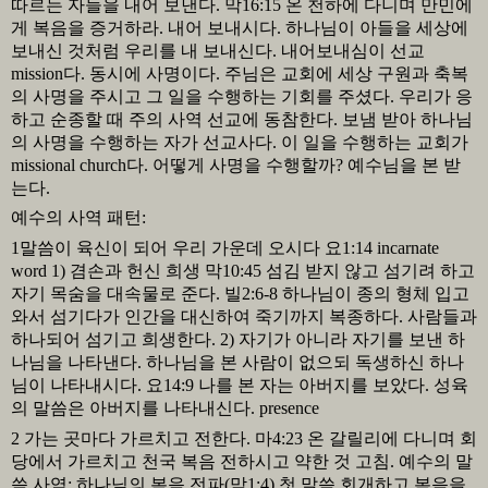
따르는 자들을 내어 보낸다
.
막
16:15
온 천하에 다니며 만민에
게 복음을 증거하라
.
내어 보내시다
.
하나님이 아들을 세상에
보내신 것처럼 우리를 내 보내신다
.
내어보내심이 선교
mission
다
.
동시에 사명이다
.
주님은 교회에 세상 구원과 축복
의 사명을 주시고 그 일을 수행하는 기회를 주셨다
.
우리가 응
하고 순종할 때 주의 사역 선교에 동참한다
.
보냄 받아 하나님
의 사명을 수행하는 자가 선교사다
.
이 일을 수행하는 교회가
missional church
다
.
어떻게 사명을 수행할까
?
예수님을 본 받
는다
.
예수의 사역 패턴
:
1
말씀이 육신이 되어 우리 가운데 오시다 요
1:14 incarnate
word 1)
겸손과 헌신 희생 막
10:45
섬김 받지 않고 섬기려 하고
자기 목숨을 대속물로 준다
.
빌
2:6-8
하나님이 종의 형체 입고
와서 섬기다가 인간을 대신하여 죽기까지 복종하다
.
사람들과
하나되어 섬기고 희생한다
. 2)
자기가 아니라 자기를 보낸 하
나님을 나타낸다
.
하나님을 본 사람이 없으되 독생하신 하나
님이 나타내시다
.
요
14:9
나를 본 자는 아버지를 보았다
.
성육
의 말씀은 아버지를 나타내신다
. presence
2
가는 곳마다 가르치고 전한다
.
마
4:23
온 갈릴리에 다니며 회
당에서 가르치고 천국 복음 전하시고 약한 것 고침
.
예수의 말
씀 사역
:
하나님의 복음 전파
(
막
1:4)
첫 말씀 회개하고 복음을