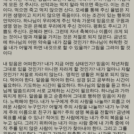
게 모든 것 주시다
.
선악과는 먹지 말라 먹으면 죽는다
.
이는 조건
이다
.
먹으면 죽고 먹지 않으면 산다
.
모세를 통해 주신 율법은 지
키면 생명이고 지키지 않으면 죽음이다
.
이는 조건이 있는 행위의
언약이다
.
하나님이 우리에게 주신 약속 가운데 믿음으로 구원과
생명 얻는 것은 은혜로 우리에게 주신 것이다
.
평화도 주시고 기
쁨도 주신다
.
은혜라 본다
.
그런데 자녀 축복이나 이름이 크게 되
는 것이나 땅과 재물을 가지는 것은 저절로 되지 않은다
.
금년도
에 하나님의 어떤 약속을 내가 잡을 것인가
?
하나님이 허락한 것
을 내가 어떻게 하면 내것으로 할 수 있을까
?
그림을 그려야 할 것
이다
내 믿음은 어떠한가
?
내가 지금 어떤 상태인가
?
믿음이 작년처럼
그대로 있을 것인가
?
아니면 자라게 할 것인가
?
내가 얼마나 자랄
것인가
?
저절로 자라지 않는다
.
영적인 생활은 저절로 되지 않는
다
.
먹어야 한다
.
말씀을 먹어야 한다
.
성경 읽고 공부하는 시간이
필요하다
.
기도하는 시간이 필요하다
.
하나님의 말씀을 듣고 하나
님께 말씀드리며 서로 교제하는 시간이 필요하다
.
하나님과 가까
워지게 된다
.
말씀을 듣고 순종하여 그대로 행하면 믿음이 자란
다
.
노력해야 한다
.
내가 누구에게 주의 사랑을 나눌까
?
외롭고 어
려운 사람이 누구인가
?
어떻게 주의 사랑을 나눌까
?
내가 누구에
게 주의 이름으로 친구가 될까
?
주의 생명 복음을 전할까
?
금년에
목표를 세울 수 있나
?
적어도 한 사람에게는 내가 주의 복음을 나
누고 싶다
.
그러기 위하여는 내가 아는 사람 중에 내 가족 중에 아
직 주를 믿지 않은 사람이 누구인가 찾아내야 한다
.
그리고 그를
위하여 기도한다
.
그리고 가까이 접촉할 수 있는 시간을 가진다
.