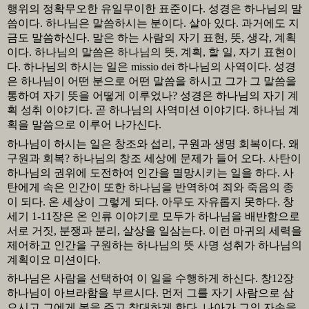
행위의 정확무오한 유일무이한 표준이다
.
성경은 하나님의 말
씀이다
.
하나님은 말씀하시는 분이다
.
살아 있다
.
과거에도 지
금도 말씀하신다
.
말은 하는 사람의 자기 표현
,
뜻
,
생각
,
계획
이다
.
하나님의 말씀은 하나님의 뜻
,
계획
,
할 일
,
자기 표현이
다
.
하나님의 하시는 일은
missio dei
하나님의 사역이다
.
성경
은 하나님이 어떤 분으로 어떤 말씀을 하시고 그가 그 말씀을
통하여 자기 뜻을 어떻게 이루었나
?
성경은 하나님의 자기 계
획 성취 이야기다
.
곧 하나님의 사역미션 이야기다
.
하나님 계
획을 말씀으로 이루어 나가신다
.
하나님이 하시는 일은 창조와 섭리
,
구원과 생명 회복이다
.
왜
구원과 회복
?
하나님의 창조 세상에 문제가 들어 오다
.
사탄이
하나님의 권위에 도전하여 인간을 멸망시키는 일을 하다
.
사
탄에게 속은 인간이 또한 하나님을 반역하여 죄와 죽음의 종
이 되다
.
온 세상이 그렇게 되다
.
아무도 자유롭지 못하다
.
창
세기
1-11
장은 온 인류 이야기로 모두가 하나님을 배반함으로
서로 거짓
,
분쟁과 분리
,
살상을 일삼는다
.
이런 마귀의 세력을
제어하고 인간을 구원하는 하나님의 뜻 사명 성취가 하나님의
계획이요 미션이다
.
하나님은 사람을 선택하여 이 일을 수행하게 하신다
.
창
12
장
하나님이 아브라함을 부르시다
.
먼저 그를 자기 사람으로 삼
으시고 그에게 복을 주고 창대하게 한다
.
나아가 그의 자손을