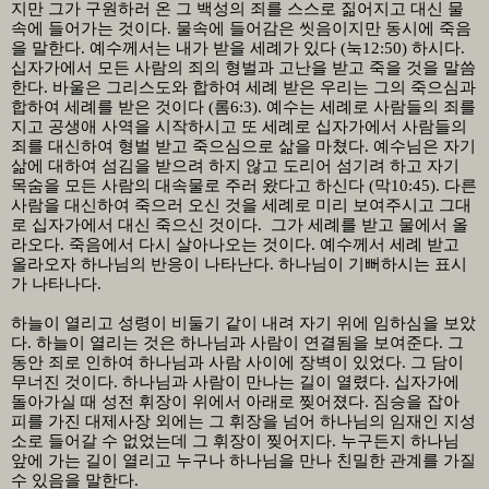
지만 그가 구원하러 온 그 백성의 죄를 스스로 짊어지고 대신 물
속에 들어가는 것이다
.
물속에 들어감은 씻음이지만 동시에 죽음
을 말한다
.
예수께서는 내가 받을 세례가 있다
(
눅
12:50)
하시다
.
십자가에서 모든 사람의 죄의 형벌과 고난을 받고 죽을 것을 말씀
한다
.
바울은 그리스도와 합하여 세례 받은 우리는 그의 죽으심과
합하여 세례를 받은 것이다
(
롬
6:3).
예수는 세례로 사람들의 죄를
지고 공생애 사역을 시작하시고 또 세례로 십자가에서 사람들의
죄를 대신하여 형벌 받고 죽으심으로 삶을 마쳤다
.
예수님은 자기
삶에 대하여 섬김을 받으려 하지 않고 도리어 섬기려 하고 자기
목숨을 모든 사람의 대속물로 주러 왔다고 하신다
(
막
10:45).
다른
사람을 대신하여 죽으러 오신 것을 세례로 미리 보여주시고 그대
로 십자가에서 대신 죽으신 것이다
.
그가 세례를 받고 물에서 올
라오다
.
죽음에서 다시 살아나오는 것이다
.
예수께서 세례 받고
올라오자 하나님의 반응이 나타난다
.
하나님이 기뻐하시는 표시
가 나타나다
.
하늘이 열리고 성령이 비둘기 같이 내려 자기 위에 임하심을 보았
다
.
하늘이 열리는 것은 하나님과 사람이 연결됨을 보여준다
.
그
동안 죄로 인하여 하나님과 사람 사이에 장벽이 있었다
.
그 담이
무너진 것이다
.
하나님과 사람이 만나는 길이 열렸다
.
십자가에
돌아가실 때 성전 휘장이 위에서 아래로 찢어졌다
.
짐승을 잡아
피를 가진 대제사장 외에는 그 휘장을 넘어 하나님의 임재인 지성
소로 들어갈 수 없었는데 그 휘장이 찢어지다
.
누구든지 하나님
앞에 가는 길이 열리고 누구나 하나님을 만나 친밀한 관계를 가질
수 있음을 말한다
.