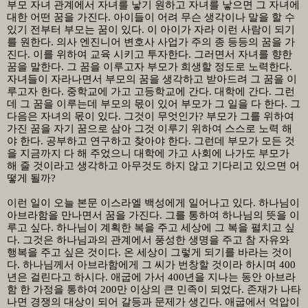
부모 자녀 관계에서 자녀를 낳기 원하고 자녀를 낳으면 그 자녀에
대한 어떤 꿈을 가진다
.
아이들이 어려 무슨 생각이나 말을 할 수
있기 전부터 부모는 꿈이 있다
.
이 아이가 자라 이런 사람이 되기
를 원한다
.
의사 엔진니어 변호사 사업가 주의 종 등등의 꿈을 가
진다
.
이를 위하여 교육 시키고 투자한다
.
그러면서 자녀를 향한
꿈을 말한다
.
그 꿈을 이루고자 부모가 희생할 정도로 노력한다
.
자녀들이 자라나면서 부모의 꿈을 생각하고 받아드려 그 꿈을 이
루고자 한다
.
중학교에 가고 고등학교에 간다
.
대학에 간다
.
그런
데 그 꿈을 이루는데 부모의 몫이 있어 부모가 그 일을 다 한다
.
그
다음은 자녀의 몫이 있다
.
그것이 무엇인가
?
부모가 그를 위하여
가진 꿈을 자기 꿈으로 삼아 그것 이루기 위하여 스스로 노력 해
야 한다
.
공부하고 연구하고 찾아야 한다
.
그런데 부모가 모든 것
을 지금까지 다 해 주었으니 대학에 가고 사회에 나가도 부모가
해 줄 것이라고 생각하고 아무것도 하지 않고 기다리고 있으면 어
떻게 될까
?
이런 일이 오늘 본문 이스라엘 백성에게 일어나고 있다
.
하나님이
아브라함을 만나면서 꿈을 가진다
.
그를 통하여 하나님의 뜻을 이
루고 싶다
.
하나님이 계획한 복을 주고 세상에 그 복을 펼치고 싶
다
.
그것은 하나님과의 관계에서 풍성한 생명을 주고 참 자유와
행복을 주고 싶은 것이다
.
온 세상이 그렇게 되기를 바라는 것이
다
.
하나님께서 아브라함에게 그 씨가 번창할 것이라 하시며
400
년은 걸린다고 하시다
.
애굽에 가서
400
년을 지나는 동안 아브라
함 한 가정을 통하여
200
만 이상의 큰 민족이 되었다
.
존재가 나타
나면 경쟁의 대상이 되어 갈등과 문제가 생긴다
.
애굽에서 억압이