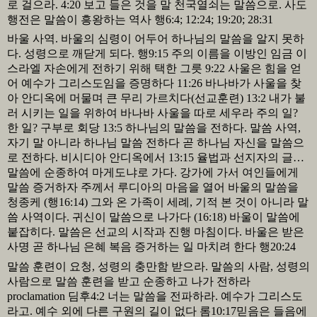
로 걸으라
. 4:20
보고 들은 것을 말 천국열쇠는 말씀으로
.
사도
행전은 말씀이 흥왕하는 역사 행
6:4; 12:24; 19:20; 28:31
바울 사역
.
바울의 심령이 어두어 하나님의 말씀을 알지 못하
다
.
성령으로 깨닫게 되다
.
행
9:15
주의 이름을 이방인 임금 이
스라엘 자손에게 전하기 위해 택한 그릇
9:22
사울은 힘을 얻
어 예수가 그리스도임을 증명하다
11:26
바나바가 사울을 찾
아 안디옥에 머물며 큰 무리 가르치다
(
선교훈련
) 13:2
내가 불
러 시키는 일을 위하여 바나바 사울을 따로 세우라 주의 일
?
한 일
?
구부로 회당
13:5
하나님의 말씀을 전하다
.
말씀 사역
,
자기 말 아니라 하나님 말씀 전하다 곧 하나님 자신을 말씀으
로 전하다
.
비시디아 안디옥에서
13:15
율법과 선지자의 글…
말씀에 순종하여 마게도냐로 가다
.
강가에 가서 여인들에게
말씀 증거하자 주께서 루디아의 마음을 열어 바울의 말씀을
청종케
(
행
16:14)
그와 온 가족이 세례
,
기적 본 것이 아니라 말
씀 사역이다
.
귀신이 말씀으로 나가다
(16:18)
바울이 말씀에
붙잡히다
.
말씀은 선교의 시작과 진행 마침이다
.
바울은 받은
사명 곧 하나님 은혜 복음 증거하는 일 마치려 한다 행
20:24
말씀 훈련이 요청
,
성령의 충만함 받으라
.
말씀의 사람
,
성령의
사람으로 말씀 훈련을 받고 순종하고 나가 전하라
proclamation
딤후
4:2
너는 말씀을 전파하라
.
예수가 그리스도
라고
.
예수 외에 다른 구원의 길이 없다 롬
10:17
믿음은 들음에