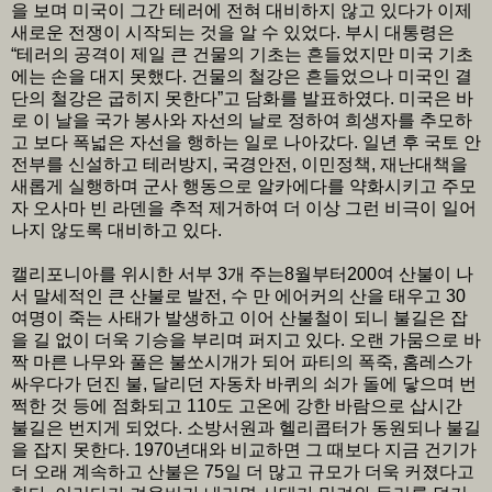
을 보며 미국이 그간 테러에 전혀 대비하지 않고 있다가 이제
새로운 전쟁이 시작되는 것을 알 수 있었다. 부시 대통령은
“테러의 공격이 제일 큰 건물의 기초는 흔들었지만 미국 기초
에는 손을 대지 못했다. 건물의 철강은 흔들었으나 미국인 결
단의 철강은 굽히지 못한다”고 담화를 발표하였다. 미국은 바
로 이 날을 국가 봉사와 자선의 날로 정하여 희생자를 추모하
고 보다 폭넓은 자선을 행하는 일로 나아갔다. 일년 후 국토 안
전부를 신설하고 테러방지, 국경안전, 이민정책, 재난대책을
새롭게 실행하며 군사 행동으로 알카에다를 약화시키고 주모
자 오사마 빈 라덴을 추적 제거하여 더 이상 그런 비극이 일어
나지 않도록 대비하고 있다.
캘리포니아를 위시한 서부 3개 주는8월부터200여 산불이 나
서 말세적인 큰 산불로 발전, 수 만 에어커의 산을 태우고 30
여명이 죽는 사태가 발생하고 이어 산불철이 되니 불길은 잡
을 길 없이 더욱 기승을 부리며 퍼지고 있다. 오랜 가뭄으로 바
짝 마른 나무와 풀은 불쏘시개가 되어 파티의 폭죽, 홈레스가
싸우다가 던진 불, 달리던 자동차 바퀴의 쇠가 돌에 닿으며 번
쩍한 것 등에 점화되고 110도 고온에 강한 바람으로 삽시간
불길은 번지게 되었다. 소방서원과 헬리콥터가 동원되나 불길
을 잡지 못한다. 1970년대와 비교하면 그 때보다 지금 건기가
더 오래 계속하고 산불은 75일 더 많고 규모가 더욱 커졌다고