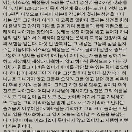
이는 이스라엘 백성들이 노래를 부르며 성전에 올라가던 것과 통
한다
.
시편
120-134
는 제목이 성전에 올라가는 노래다
.
전체
15
편
이
3
편씩 다섯으로 나뉘어 지는데 각
3
편의 첫째는 성전을 떠나
사는 삶의 고단함과 여러가지 고통을 말한다
.
둘째는 성전을 향하
여 출발하고 감격과 기대로 길을 가며 동료들과 함께 기쁨으로 노
래하며 나아가는 장면이다
.
셋째는 성전 마당을 밟고 들어가 하나
님의 임재 앞에서 예배하며 경험하는 은혜와 축복을 찬양하며 삶
의 새힘을 얻는다
.
다섯 번 반복하는 그 내용은 그들의 삶을 받쳐
주는 기둥이다
.
이스라엘 백성들은 포로로 끌려가 살면서 종으로
고생하고 멸시를 당하며 하나님이 어디 있는가 놀림을 당하기도
하고 세상에서 세상과 타협하지 않고 하나님 중심으로 산다는 것
자체가 힘들고 어려운 일이기에 이를 감당할 수 있는 힘이 필요하
다
.
하나님이 계신다면 왜 이런 고생을 하나 불만과 실망 속에 하
나님을 떠나가지 않고 그들은 오히려 그를 잊고 살던 것을 뉘우치
며 주를 향하여 눈을 든다
.
그리고 하던 일을 멈추고 돌이켜 주의
전으로 나아간다
.
어디나 하나님이 계시지만 성전은 그의 이름을
두시고 그의 눈이 살펴 보고 있는 곳이라 거기서 그를 기억하고
또 그들은 그의 기억하심을 받게 된다
.
서로가 기억하고 만나는
즐거움이 이루어진다
.
하나님을 기억하며 그의 크고 놀라운 지난
날의 일을 현재화하고 그 일이 오늘도 일어날 수 있음을 붙잡는
다
.
이것이 바로 이스라엘이 무너지지 않고 일어서고 지탱하며 뻗
어가는 힘이다
.