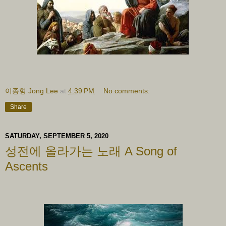
이종형 Jong Lee
at
4:39 PM
No comments:
Share
SATURDAY, SEPTEMBER 5, 2020
성전에 올라가는 노래 A Song of
Ascents