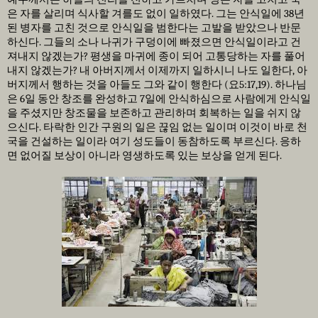
은 자를 살리며 식사할 겨를도 없이 일하였다
.
그는 안식일에
38
년
된 병자를 고친 것으로 안식일을 범한다는 고발을 받았으나 반문
하신다
.
그들의 소나 나귀가 구덩이에 빠졌으면 안식일이라고 건
져내지 않겠는가
?
평생을 마귀에 종이 되어 고통당하는 자를 풀어
내지 않겠는가
?
내 아버지께서 이제까지 일하시니 나도 일한다
,
아
버지께서 행하는 것을 아들도 그와 같이 행한다
(
요
5:17,19).
하나님
은
6
일 동안 창조를 완성하고
7
일에 안식하심으로 사람에게 안식일
을 주셨지만 창조물을 보존하고 관리하며 회복하는 일을 쉬지 않
으신다
.
타락한 인간 구원의 일은 끊임 없는 일이며 이것이 바로 천
국을 건설하는 일이라 여기 성도들이 동참하도록 부르신다
.
응하
면 없어질 보상이 아니라 영생하도록 있는 보상을 얻게 된다
.