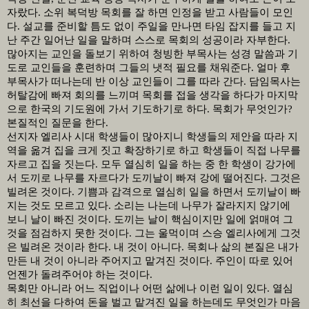
자랐다
.
소위 복덕방 목회를 잘 하면 인정을 받고 사람들이 모인
다
.
설교를 준비할 틈도 없이 주일을 만나면 타임 잡지를 들고 지
난 주간 일어난 일을 말하며 스스로 목회의 성공이라 자부한다
.
많아지는 교인을 돌보기 위하여 청빙한 부목사는 성경 말씀과 기
도로 교인들을 훈련하며 그들의 냇적 필요를 채워준다
.
얼마 후
부목사가 떠나는데 반 이상 교인들이 그를 따라 간다
.
담임목사는
허탈감에 빠져 회의를 느끼며 목회를 접을 생각을 하다가 마지막
으로 한국의 기도원에 가서 기도하기로 하다
.
목회가 무엇인가
?
본질적인 질문을 한다
.
선지자 엘리사 시대 학생들이 많아지니 학생들의 제안을 따라 지
역을 옮겨 집을 크게 짓고 확장하기로 하고 학생들이 직접 나무를
자르고 집을 짓는다
.
모두 열심히 일을 하는 중 한 학생이 강가에
서 도끼로 나무를 자르다가 도끼날이 빠져 강에 떨어진다
.
그것은
빌려온 것이다
.
기쁨과 감격으로 열심히 일을 하면서 도끼날이 빠
지는 것도 모르고 있다
.
소리는 나는데 나무가 잘라지지 않기에
보니 날이 빠진 것이다
.
도끼는 날이 핵심이지만 일에 얽매여 그
것을 점검하지 못한 것이다
.
그는 울먹이며 스승 엘리사에게 그것
은 빌려온 것이라 한다
.
내 것이 아니다
.
목회나 삶의 본질은 내가
만든 내 것이 아니라 주어지고 맡겨진 것이다
.
주인이 따로 있어
언젠가 돌려주어야 하는 것이다
.
목회만 아니라 어느 직업이나 어떤 삶에나 이런 일이 있다
.
열심
히 최선을 다하여 돈을 벌고 맡겨진 일을 하는데도 무엇인가 마음