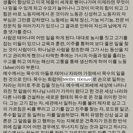
생활이 향상되고 미국 제품이 세계로 뻗어나가며 미제라면 무엇이
나 믿을 수 있게 되고 수요가 늘어나니 그것이 미국의 힘이 되고 그
힘은 바로 노동자에게서 온 것이라 노동은 신성하고 노동자의 자
부심은 그만큼 강하였다
.
노동에는 육체 정신
,
기능 비기능
,
전문 비
전문직 등 여러가지가 있으나 그 결과로 인하여 자신과 남에게 각
종 댓가를 준다
.
사람은 태어나며 어떤 일을 하게 된다
.
대대로 농사를 짓고 고기를
잡는 이들이 있으나 교육과 훈련
,
이주를 통하여 보다 좋은 일을 찾
는 것이 사람이다
.
하나님은 사람을 창조한 때 그가 사는 동산을 지
키고 관리하게 했으나 타락한 후에는 가시의 아픔과 땀을 흘리는
수고를 하고 여자는 해산의 고통을 통해 생산하게 하여 이를 노동
(labor)
이라 부른다
.
예수께서는 목수의 아들로 태어나 자라며 가정에서 목수의 일을
한 것으로 안다
.
목수는 희랍어
(
tektōn: τέκτων)
로 손으로 일하는
자라는 의미로 주로 집을 짓는다
.
예수께서
30
세에 세상에 나타나
외친 첫 말씀이 하나님 나라가 가까이 왔다고 한 것은 세상 나라와
다른 나라를 건설하는 새로운 형태의 목수로 온 것을 의미한 것이
다
.
그는 고기 잡는 자
,
세관에서 일하는 자를 불러 제자로 삼고 그
의 가르침은 씨를 뿌리고 고기를 잡고 진주를 찾는 자
,
포도원 일군
,
추수할 일군 등 일하는 자를 말씀하였다
.
특히 유명한 산상 설교 결
론은 그 말씀을 듣고 행하는 자는 지혜로운 건축자가 든든한 반석
위에 집을 지어 어떤 경우에도 무너지지 않는 것과 같다고 하시다
.
예수께서는 하늘의 진리를 전하고 가르치며 병든 자를 고치고 죽