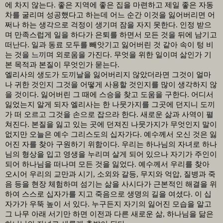
에 차지 않는다
.
좋은 지역에 좋은 집을 마련하고 제일 좋은 자동
차를 굴리며 성공했다고 하는데 어느 순간 이것을 잃어버리면 어
쩌나 하는 생각으로 걱정이 생기며 잠을 자지 못한다
.
인정 받으
며 만족스럽게 일을 하다가 은퇴를 하면서 모든 것을 뒤에 남기고
떠난다
.
일과 동료 모두를 빼앗기고 잃어버린 것 같아 속이 텅 비
는 것을 느끼며 외로움을 가진다
.
무엇을 위한 일이며 삶인가 기
본 목적과 본질이 무엇인가 묻는다
.
엘리사의 생도가 도끼날을 잃어버리지 않았더라면 그것이 얼마
나 귀한 것인지 그것을 어떻게 사용할 것인지를 많이 생각하지 않
을 것이다
.
잃어버린 그 때에 스승을 찾고 도움을 구한다
.
어디서
잃었는지 알게 되자 엘리사는 한 나뭇가지를 그곳에 던지니 도끼
가 떠 오르고 그것을 손으로 잡으라 한다
.
새로운 삶과 사역이 펼
쳐진다
.
본질을 잃고 있는 곳에 던져진 나뭇가지가 무엇인지 말이
없지만 오늘은 예수 그리스도의 십자가다
.
예수께서 오신 것은 잃
어진 자를 찾아 구원하기 위함이다
.
우리는 하나님의 자녀로 하나
님의 형상을 입고 영생을 누리며 살게 되어 있으나 자기가 주인이
되어 하나님을 떠나며 모든 것을 잃었다
.
예수께서 우리를 찾아
오시어 우리의 교만과 시기
,
소외와 갈등
,
무지와 억압
,
질병과 죽
음 등을 현장 체험하며 섬기는 삶을 사시다가 근본적인 해결을 위
하여 스스로 십자가를 지고 죽음으로 생명의 길을 여셨다
.
이 십
자가가 우뚝 높이 서 있다
.
누구든지 자기의 잃어진 모습을 알고
그 나무 아래 서기만 하면 이전과 다른 새로운 삶
,
하나님을 닮은