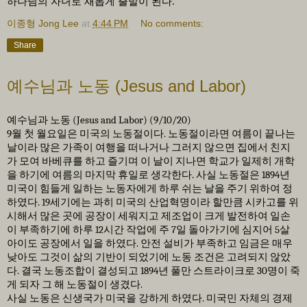
하나님의 자녀로 새롭게 출발이 된다
.
이종형 Jong Lee
at
4:44 PM
No comments:
Share
예수님과 노동 (Jesus and Labor)
예수님과 노동
(Jesus and Labor) (9/10/20)
9
월 첫 월요일은 미국의 노동절이다
.
노동절이라면 여름이 끝나는
날이라 많은 가족이 여행을 떠나거나 그러지 않으면 집에서 친지
가 모여 바베큐를 하고 즐기며 이 날이 지나면 학교가 일제히 개학
을 하기에 여름의 마지막 휴일로 생각한다
.
사실 노동절은
1894
년
미국이 힘들게 일하는 노동자에게 하루 쉬는 날을 주기 위하여 정
하였다
. 19
세기에는 과히 미국의 산업혁명이라 할만큼 시카고를 위
시해서 많은 곳에 공장이 세워지고 제조업이 크게 발전하여 일손
이 부족하기에 하루
12
시간 작업에 주
7
일 돌아가기에 심지어
5
살
아이도 공장에서 일을 하였다
.
안전 설비가 부족하고 임금은 매우
낮아도 그것이 삶의 기반이 되었기에 노동 조건은 고려되지 않았
다
.
결국 노동조합이 결성되고
1894
년 풀만 스트라이크로
30
명이 죽
게 되자 그 해 노동절이 생겼다
.
사실 노동은 신생국가 미국을 강하게 하였다
.
미국민 자체의 경제