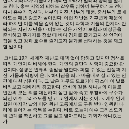
한다. 이러다가 겨울비가 내리면 사태가 밀려와 동리를 덮기
도 한다. 홍수 지역의 피해도 갈수록 심하여 복구하기도 전에
다시 홍수가 덮친다. 서부의 지진, 남부의 태풍, 중서부의 토네
이도는 매년 강도가 높아진다. 이런 재난은 기후변화 때문이
라 하지만 이를 막을 길이 없는 것이 과학과 기술의 한계다. 반
복되는 자연 재난을 대비하는 길은 개인이 보험과 비상금을
준비하고 주거지를 정할 때 바다 경치를 즐기고자 산 언덕에
집을 짓고 강과 호수를 즐기고자 물가를 선택하는 것을 재고
할 일이다.
코비드 19의 세계적 재난도 대책 없이 당하고 있지만 정책을
따라 개인이 대비해야 한다. 개인의 결단과 시행이 중요한 관
건이다. 성경은 인류의 종말을 말한다. 피할 수 없는 전쟁과 지
진, 가뭄과 역병이 온다. 하나님을 떠나 마음대로 살고 있는 인
간에 대한 심판이다. 그 날은 아무도 모르기에 평소에 이 날을
바라보고 대비하라 경고한다. 준비의 길은 하나님의 아들로
인간의 모든 죄를 대신하여 심판 받아 죽고 부활하여 구주가
되신 예수 그리스도를 믿고 그 안에서 사는 것이다. 예수 안에
살면 마지막 날의 어떤 환난 고통에서도 구원 받아 영원한 나
라에 들어가는 축복을 누린다. 바로 오늘이 예수 그리스도와
의 관계를 확인하고 그를 믿고 받아드리는 기회가 아니겠는
가!