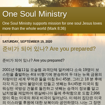
One Soul Ministry
One Soul Ministry supports mission for one soul Jesus loves
more than the whole world (Mark 8:36)
SATURDAY, SEPTEMBER 19, 2020
준비가 되어 있나? Are you prepared?
준비가 되어 있나? Are you prepared?
2001년 9월11일 모슬렘 과격단체 알카에다 소속 19명이 보
스턴을 출발하는 4대 비행기에 분승하여 두 대는 뉴욕 금융의
자랑이던 세계 무역관 둘을 아침 8시 45분, 그리고 18 분 후에
각각 치고 받아 불덩이로 만들고 셋째는 9시45분 미국의 힘
워싱턴 국방성 건물로 돌진하고 넷째는 승객이 정보를 알고
납치범을 제압하여 펜실베니아 들에 추락함으로 도합 2,996
명이 죽는 미국의 최대 비극이 일어났다. 이 테러 집단은 미국
의 이스라엘 후원에 대한 보복이라 공언하였다. 나는 그 장면