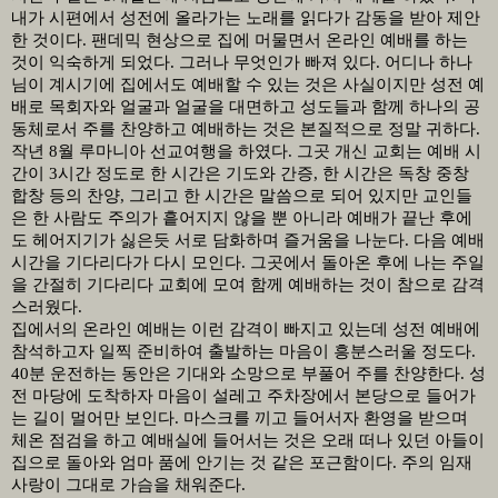
내가 시편에서 성전에 올라가는 노래를 읽다가 감동을 받아 제안
한 것이다
.
팬데믹 현상으로 집에 머물면서 온라인 예배를 하는
것이 익숙하게 되었다
.
그러나 무엇인가 빠져 있다
.
어디나 하나
님이 계시기에 집에서도 예배할 수 있는 것은 사실이지만 성전 예
배로 목회자와 얼굴과 얼굴을 대면하고 성도들과 함께 하나의 공
동체로서 주를 찬양하고 예배하는 것은 본질적으로 정말 귀하다
.
작년
8
월 루마니아 선교여행을 하였다
.
그곳 개신 교회는 예배 시
간이
3
시간 정도로 한 시간은 기도와 간증
,
한 시간은 독창 중창
합창 등의 찬양
,
그리고 한 시간은 말씀으로 되어 있지만 교인들
은 한 사람도 주의가 흩어지지 않을 뿐 아니라 예배가 끝난 후에
도 헤어지기가 싫은듯 서로 담화하며 즐거움을 나눈다
.
다음 예배
시간을 기다리다가 다시 모인다
.
그곳에서 돌아온 후에 나는 주일
을 간절히 기다리다 교회에 모여 함께 예배하는 것이 참으로 감격
스러웠다
.
집에서의 온라인 예배는 이런 감격이 빠지고 있는데 성전 예배에
참석하고자 일찍 준비하여 출발하는 마음이 흥분스러울 정도다
.
40
분 운전하는 동안은 기대와 소망으로 부풀어 주를 찬양한다
.
성
전 마당에 도착하자 마음이 설레고 주차장에서 본당으로 들어가
는 길이 멀어만 보인다
.
마스크를 끼고 들어서자 환영을 받으며
체온 점검을 하고 예배실에 들어서는 것은 오래 떠나 있던 아들이
집으로 돌아와 엄마 품에 안기는 것 같은 포근함이다
.
주의 임재
사랑이 그대로 가슴을 채워준다
.