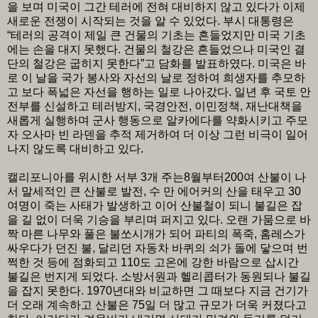
을 보며 미국이 그간 테러에 전혀 대비하지 않고 있다가 이제
새로운 전쟁이 시작되는 것을 알 수 있었다. 부시 대통령은
“테러의 공격이 제일 큰 건물의 기초는 흔들었지만 미국 기초
에는 손을 대지 못했다. 건물의 철강은 흔들었으나 미국인 결
단의 철강은 굽히지 못한다”고 담화를 발표하였다. 미국은 바
로 이 날을 국가 봉사와 자선의 날로 정하여 희생자를 추모하
고 보다 폭넓은 자선을 행하는 일로 나아갔다. 일년 후 국토 안
전부를 신설하고 테러방지, 국경안전, 이민정책, 재난대책을
새롭게 실행하며 군사 행동으로 알카에다를 약화시키고 주모
자 오사마 빈 라덴을 추적 제거하여 더 이상 그런 비극이 일어
나지 않도록 대비하고 있다.
캘리포니아를 위시한 서부 3개 주는8월부터200여 산불이 나
서 말세적인 큰 산불로 발전, 수 만 에어커의 산을 태우고 30
여명이 죽는 사태가 발생하고 이어 산불철이 되니 불길은 잡
을 길 없이 더욱 기승을 부리며 퍼지고 있다. 오랜 가뭄으로 바
짝 마른 나무와 풀은 불쏘시개가 되어 파티의 폭죽, 홈레스가
싸우다가 던진 불, 달리던 자동차 바퀴의 쇠가 돌에 닿으며 번
쩍한 것 등에 점화되고 110도 고온에 강한 바람으로 삽시간
불길은 번지게 되었다. 소방서원과 헬리콥터가 동원되나 불길
을 잡지 못한다. 1970년대와 비교하면 그 때보다 지금 건기가
더 오래 계속하고 산불은 75일 더 많고 규모가 더욱 커졌다고