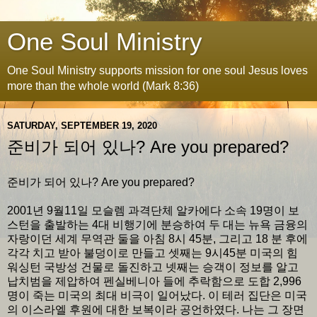
One Soul Ministry
One Soul Ministry supports mission for one soul Jesus loves
more than the whole world (Mark 8:36)
SATURDAY, SEPTEMBER 19, 2020
준비가 되어 있나? Are you prepared?
준비가 되어 있나? Are you prepared?
2001년 9월11일 모슬렘 과격단체 알카에다 소속 19명이 보
스턴을 출발하는 4대 비행기에 분승하여 두 대는 뉴욕 금융의
자랑이던 세계 무역관 둘을 아침 8시 45분, 그리고 18 분 후에
각각 치고 받아 불덩이로 만들고 셋째는 9시45분 미국의 힘
워싱턴 국방성 건물로 돌진하고 넷째는 승객이 정보를 알고
납치범을 제압하여 펜실베니아 들에 추락함으로 도합 2,996
명이 죽는 미국의 최대 비극이 일어났다. 이 테러 집단은 미국
의 이스라엘 후원에 대한 보복이라 공언하였다. 나는 그 장면