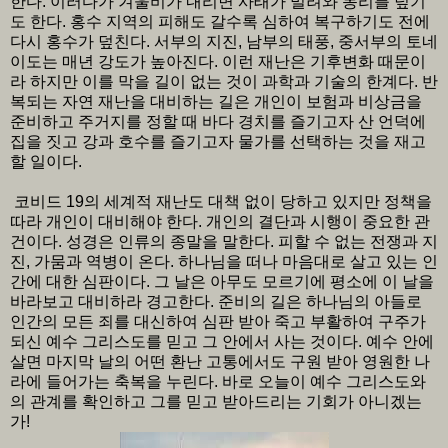
한다. 이러다가 겨울비가 내리면 사태가 밀려와 동리를 덮기
도 한다. 홍수 지역의 피해도 갈수록 심하여 복구하기도 전에
다시 홍수가 덮친다. 서부의 지진, 남부의 태풍, 중서부의 토네
이도는 매년 강도가 높아진다. 이런 재난은 기후변화 때문이
라 하지만 이를 막을 길이 없는 것이 과학과 기술의 한계다. 반
복되는 자연 재난을 대비하는 길은 개인이 보험과 비상금을
준비하고 주거지를 정할 때 바다 경치를 즐기고자 산 언덕에
집을 짓고 강과 호수를 즐기고자 물가를 선택하는 것을 재고
할 일이다.
코비드 19의 세계적 재난도 대책 없이 당하고 있지만 정책을
따라 개인이 대비해야 한다. 개인의 결단과 시행이 중요한 관
건이다. 성경은 인류의 종말을 말한다. 피할 수 없는 전쟁과 지
진, 가뭄과 역병이 온다. 하나님을 떠나 마음대로 살고 있는 인
간에 대한 심판이다. 그 날은 아무도 모르기에 평소에 이 날을
바라보고 대비하라 경고한다. 준비의 길은 하나님의 아들로
인간의 모든 죄를 대신하여 심판 받아 죽고 부활하여 구주가
되신 예수 그리스도를 믿고 그 안에서 사는 것이다. 예수 안에
살면 마지막 날의 어떤 환난 고통에서도 구원 받아 영원한 나
라에 들어가는 축복을 누린다. 바로 오늘이 예수 그리스도와
의 관계를 확인하고 그를 믿고 받아드리는 기회가 아니겠는
가!