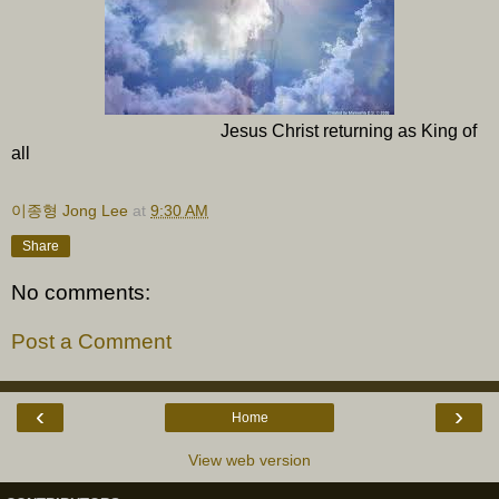
Jesus Christ returning as King of
all
이종형 Jong Lee
at
9:30 AM
Share
No comments:
Post a Comment
‹
›
Home
View web version