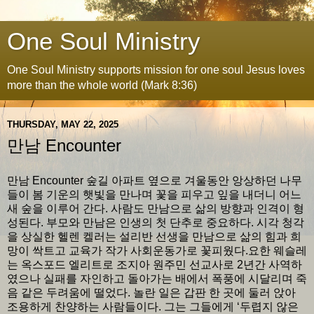
One Soul Ministry
One Soul Ministry supports mission for one soul Jesus loves
more than the whole world (Mark 8:36)
THURSDAY, MAY 22, 2025
만남 Encounter
만남 Encounter 숲길 아파트 옆으로 겨울동안 앙상하던 나무
들이 봄 기운의 햇빛을 만나며 꽃을 피우고 잎을 내더니 어느
새 숲을 이루어 간다. 사람도 만남으로 삶의 방향과 인격이 형
성된다. 부모와 만남은 인생의 첫 단추로 중요하다. 시각 청각
을 상실한 헬렌 켈러는 설리반 선생을 만남으로 삶의 힘과 희
망이 싹트고 교육가 작가 사회운동가로 꽃피웠다.요한 웨슬레
는 옥스포드 엘리트로 조지아 원주민 선교사로 2년간 사역하
였으나 실패를 자인하고 돌아가는 배에서 폭풍에 시달리며 죽
음 같은 두려움에 떨었다. 놀란 일은 갑판 한 곳에 둘러 앉아
조용하게 찬양하는 사람들이다. 그는 그들에게 ‘두렵지 않은