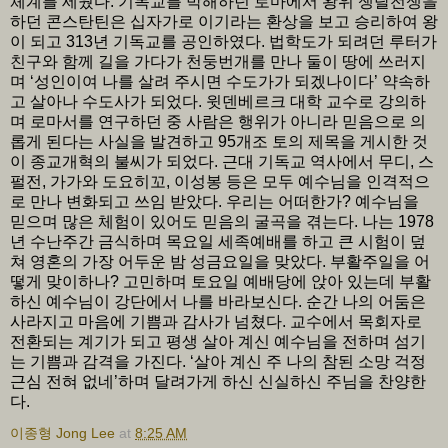
체계를 세웠다. 기독교를 박해하던 로마에서 왕위 쟁탈전쟁을
하던 콘스탄틴은 십자가로 이기라는 환상을 보고 승리하여 왕
이 되고 313년 기독교를 공인하였다. 법학도가 되려던 루터가
친구와 함께 길을 가다가 천둥번개를 만나 둘이 땅에 쓰러지
며 ‘성인이여 나를 살려 주시면 수도가가 되겠나이다’ 약속하
고 살아나 수도사가 되었다. 윗덴베르크 대학 교수로 강의하
며 로마서를 연구하던 중 사람은 행위가 아니라 믿음으로 의
롭게 된다는 사실을 발견하고 95개조 토의 제목을 게시한 것
이 종교개혁의 불씨가 되었다. 근대 기독교 역사에서 무디, 스
펄전, 가가와 도요히꼬, 이성봉 등은 모두 예수님을 인격적으
로 만나 변화되고 쓰임 받았다. 우리는 어떠한가? 예수님을
믿으며 많은 체험이 있어도 믿음의 굴곡을 겪는다. 나는 1978
년 수난주간 금식하며 목요일 세족예배를 하고 큰 시험이 덮
쳐 영혼의 가장 어두운 밤 성금요일을 맞았다. 부활주일을 어
떻게 맞이하나? 고민하며 토요일 예배당에 앉아 있는데 부활
하신 예수님이 강단에서 나를 바라보신다. 순간 나의 어둠은
사라지고 마음에 기쁨과 감사가 넘쳤다. 교수에서 목회자로
전환되는 계기가 되고 평생 살아 계신 예수님을 전하며 섬기
는 기쁨과 감격을 가진다. ‘살아 계신 주 나의 참된 소망 걱정
근심 전혀 없네’하며 달려가게 하신 신실하신 주님을 찬양한
다.
이종형 Jong Lee
at
8:25 AM