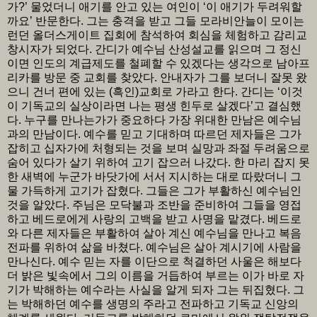
가?’ 물었더니 애기를 안고 있는 여인이 ‘이 애기가 두려워할
까요’ 반문한다. 그는 충격을 받고 그들 모라비안늘이 모이는
런던 올더스게이트 집회에 참석하여 회심을 체험하고 감리교
창시자가 되었다. 간디가 예수님 산성설교를 읽으며 그 정신
이면 인도의 계급제도를 철폐할 수 있겠다는 생각으로 남아프
리카를 방문 중 교회를 찾았다. 안내자가 그를 보더니 잘못 왔
으니 건너 편에 있는 (흑인)교회로 가라고 한다. 간디는 ‘이것
이 기독교의 실상이라면 나는 평생 힌두로 살겠다’고 결심했
다. 누구를 만나는가가 중요하다 가장 위대한 만남은 예수님
과의 만남이다. 예수를 믿고 기대하며 따르던 제자들은 그가
잡히고 십자가에 처형되는 것을 보며 실망과 좌절 두려움으로
숨어 있다가 살기 위하여 고기 잡으러 나갔다. 한 마리 잡지 못
한 새벽에 누군가 바닷가에 서서 지시하는 대로 따랐더니 그
물 가득하게 고기가 잡혔다. 그들은 그가 부활하신 예수님인
것을 알았다. 주님은 모닥불과 조반을 준비하여 그들을 영접
하고 베드로에게 사랑의 고백을 받고 사명을 맡겼다. 베드로
와 다른 제자들은 부활하여 살아 계신 예수님을 만나고 복음
전파를 위하여 삶을 바쳤다. 예수님은 살아 계시기에 사람을
만나신다. 예수 믿는 자를 이단으로 척결하던 사울은 해보다
더 밝은 빛속에서 그의 이름을 거듭하여 부르는 이가 바로 자
기가 박해하는 예수라는 사실을 알게 되자 그는 뒤집혔다. 그
는 박해하던 예수를 생명의 주라고 전파하고 기독교 신앙의