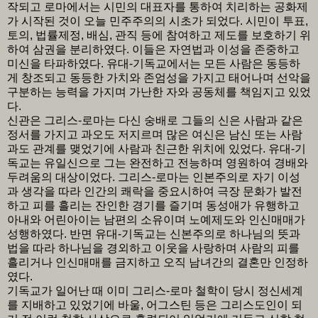
작되고 로마에서는 시민의 대표자를 통하여 치리하는 공화제
가 시작된 것이 오늘 민주주의의 시초가 되었다. 시민이 투표,
토의, 법률제정, 배심, 관직 등에 참여하고 제도를 보호하기 위
하여 삼권을 분리하였다. 이들은 자연법과 이성을 존중하고
미신을 타파하였다. 유대-기독교에서는 모든 사람은 동등하
게 창조되고 동등한 가치와 존엄성을 가지고 태어나며 선악을
구분하는 능력을 가지며 가난한 자와 공동체를 책임지고 있었
다.
신관은 그리스-로마는 다신 숭배로 그들의 신은 사람과 같은
정서를 가지고 과오도 저지르며 많은 여신은 남신 또는 사람
과도 관계를 맺었기에 사람과 친근한 위치에 있었다. 유대-기
독교는 유일신으로 그는 완전하고 전능하며 영원하여 경배와
두려움의 대상이었다. 그리스-로마는 인본주의로 자기 이성
과 생각을 따라 인간의 쾌락을 중요시하여 극장 문화가 발전
하고 피를 흘리는 잔인한 경기를 즐기며 동성애가 유행하고
아내와 어린아이는 남편의 소유이며 노예제도와 인신매매가
성행하였다. 반면 유대-기독교는 신본주의로 하나님의 뜻과
법을 따라 하나님을 경외하고 이웃을 사랑하며 사람의 피를
흘리거나 인신매매를 금지하고 오직 남녀간의 결혼만 인정하
였다.
기독교가 일어난 때 이미 그리스-로마 철학이 당시 정신세계
를 지배하고 있었기에 바울, 어그스틴 등은 그리스도인이 되