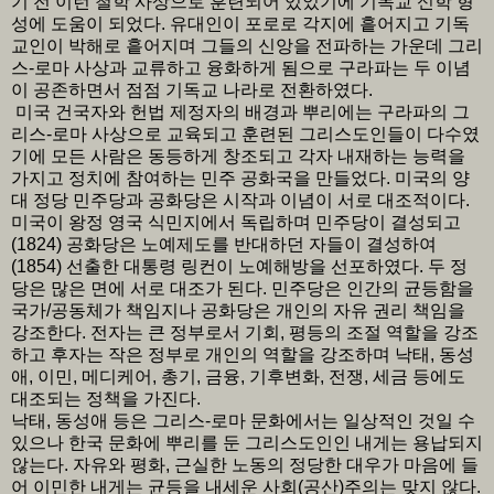
기 전 이런 철학 사상으로 훈련되어 있었기에 기독교 신학 형
성에 도움이 되었다. 유대인이 포로로 각지에 흩어지고 기독
교인이 박해로 흩어지며 그들의 신앙을 전파하는 가운데 그리
스-로마 사상과 교류하고 융화하게 됨으로 구라파는 두 이념
이 공존하면서 점점 기독교 나라로 전환하였다.
미국 건국자와 헌법 제정자의 배경과 뿌리에는 구라파의 그
리스-로마 사상으로 교육되고 훈련된 그리스도인들이 다수였
기에 모든 사람은 동등하게 창조되고 각자 내재하는 능력을
가지고 정치에 참여하는 민주 공화국을 만들었다. 미국의 양
대 정당 민주당과 공화당은 시작과 이념이 서로 대조적이다.
미국이 왕정 영국 식민지에서 독립하며 민주당이 결성되고
(1824) 공화당은 노예제도를 반대하던 자들이 결성하여
(1854) 선출한 대통령 링컨이 노예해방을 선포하였다. 두 정
당은 많은 면에 서로 대조가 된다. 민주당은 인간의 균등함을
국가/공동체가 책임지나 공화당은 개인의 자유 권리 책임을
강조한다. 전자는 큰 정부로서 기회, 평등의 조절 역할을 강조
하고 후자는 작은 정부로 개인의 역할을 강조하며 낙태, 동성
애, 이민, 메디케어, 총기, 금융, 기후변화, 전쟁, 세금 등에도
대조되는 정책을 가진다.
낙태, 동성애 등은 그리스-로마 문화에서는 일상적인 것일 수
있으나 한국 문화에 뿌리를 둔 그리스도인인 내게는 용납되지
않는다. 자유와 평화, 근실한 노동의 정당한 대우가 마음에 들
어 이민한 내게는 균등을 내세운 사회(공산)주의는 맞지 않다.