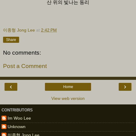
산 위의 빛나는 동리
이종형 Jong Lee
at
2:42 PM
Share
No comments:
Post a Comment
‹
›
Home
View web version
CONTRIBUTORS
Im Woo Lee
Unknown
이종형 Jong Lee