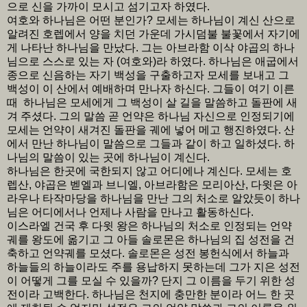
으로 신을 가까이 모시고 섬기고자 하였다.
여호와 하나님은 어떤 분인가? 모세는 하나님이 계신 산으로
알려진 호렙에서 양을 치던 가운데 가시덤불 불꽃에서 자기에
게 나타난 하나님을 만났다. 그는 아브라함 이삭 야곱의 하나
님으로 스스로 있는 자 (여호와)라 하였다. 하나님은 애굽에서
종으로 신음하는 자기 백성을 구출하고자 모세를 보내고 그
백성이 이 산에서 예배하며 만나자 하신다. 그들이 여기 이른
때 하나님은 모세에게 그 백성이 살 길을 말씀하고 돌판에 새
겨 주셨다. 그의 말씀 곧 언약은 하나님 자신으로 인정되기에
모세는 언약이 새겨진 돌판을 궤에 넣어 메고 행진하였다. 산
에서 만난 하나님이 말씀으로 그들과 같이 하고 일하셨다. 하
나님의 말씀이 있는 곳에 하나님이 계신다.
하나님은 한곳에 국한되지 않고 어디에나 계신다. 모세는 호
렙산, 야곱은 벧엘과 브니엘, 아브라함은 모리아산, 다윗은 아
라우나 타작마당을 하나님을 만난 그의 처소로 알았듯이 하나
님은 어디에서나 언제나 사람을 만나고 활동하신다.
이스라엘 건국 후 다윗 왕은 하나님의 처소로 인정되는 언약
궤를 왕도에 옮기고 그 아들 솔로몬은 하나님의 집 성전을 건
축하고 언약궤를 모셨다. 솔로몬은 성전 봉헌식에서 하늘과
하늘들의 하늘이라도 주를 용납하지 못하는데 그가 지은 성전
이 어떻게 그를 모실 수 있을까? 단지 그 이름을 두기 위한 성
전이라 고백한다. 하나님은 천지에 충만한 분이라 어느 한 곳