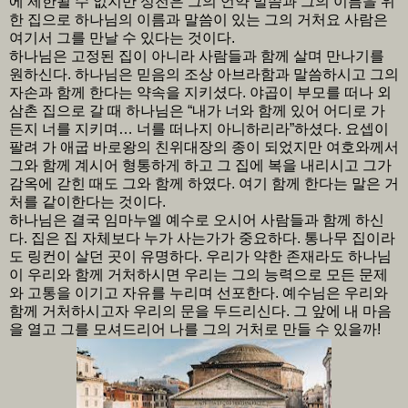
에 제한될 수 없지만 성전은 그의 언약 말씀과 그의 이름을 위
한 집으로 하나님의 이름과 말씀이 있는 그의 거처요 사람은
여기서 그를 만날 수 있다는 것이다.
하나님은 고정된 집이 아니라 사람들과 함께 살며 만나기를
원하신다. 하나님은 믿음의 조상 아브라함과 말씀하시고 그의
자손과 함께 한다는 약속을 지키셨다. 야곱이 부모를 떠나 외
삼촌 집으로 갈 때 하나님은 “내가 너와 함께 있어 어디로 가
든지 너를 지키며… 너를 떠나지 아니하리라”하셨다. 요셉이
팔려 가 애굽 바로왕의 친위대장의 종이 되었지만 여호와께서
그와 함께 계시어 형통하게 하고 그 집에 복을 내리시고 그가
감옥에 갇힌 때도 그와 함께 하였다. 여기 함께 한다는 말은 거
처를 같이한다는 것이다.
하나님은 결국 임마누엘 예수로 오시어 사람들과 함께 하신
다. 집은 집 자체보다 누가 사는가가 중요하다. 통나무 집이라
도 링컨이 살던 곳이 유명하다. 우리가 약한 존재라도 하나님
이 우리와 함께 거처하시면 우리는 그의 능력으로 모든 문제
와 고통을 이기고 자유를 누리며 선포한다. 예수님은 우리와
함께 거처하시고자 우리의 문을 두드리신다. 그 앞에 내 마음
을 열고 그를 모셔드리어 나를 그의 거처로 만들 수 있을까!