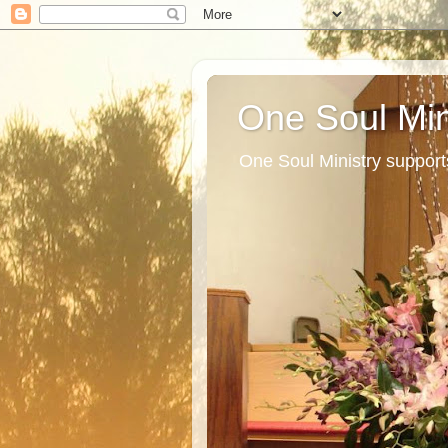
One Soul Min
One Soul Ministry support