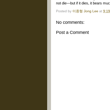
not die—but if it dies, it bears muc
Posted by
이종형 Jong Lee
at
9:1
No comments:
Post a Comment