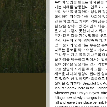
수하여 영양을 만드는데 제한을 
기는 지혜를 발동한다. 엽록소가 
보며 노년을 생각한다. 싱싱한 젊
합성하며 자신과 가족, 사회에 많
만 눈이 흐리고 기력이 약해짐을
런 많은 장식이 있었지만 이제는 그
운 자나 그렇지 못한 자나 지위가
두가 같은 길을 간다. 껍질을 벗
주신 사랑과 인자, 겸양과 배려, 
잎과 줄기가 연결되는 부분을 통해
나무는 통로를 막고 수분과 에너
고 나무는 찬 겨울을 지나도록 대
올 자리를 제공하고 땅에서는 밟히
으며 생명을 일으키는 잎의 역할이
으로 생명의 자리를 주어 그들이 
새로운 세대의 영양이 된다면 얼마
로 있으면 한 알이지만 죽음으로 
실임을 절가한다. Beautiful Old Age! E
Mount Seorak, here in the Garden
wherever you turn your eyes. After
foliage now slowly changes into h
fall and leave their place behind