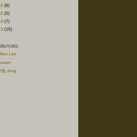
16
(6)
15
(5)
14
(7)
13
(15)
IBUTORS
Woo Lee
known
형 Jong