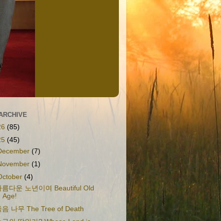
ARCHIVE
26
(85)
25
(45)
December
(7)
November
(1)
October
(4)
름다운 노년이여 Beautiful Old
Age!
음 나무 The Tree of Death