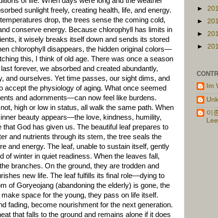
ditions of life. When days were long and the weather
►
20
orbed sunlight freely, creating health, life, and energy.
temperatures drop, the trees sense the coming cold,
►
20
 and conserve energy. Because chlorophyll has limits in
►
20
ients, it wisely breaks itself down and sends its stored
►
20
When chlorophyll disappears, the hidden original colors—
hing this, I think of old age. There was once a season
ld last forever, we absorbed and created abundantly,
CONTR
ty, and ourselves. Yet time passes, our sight dims, and
Im 
o accept the physiology of aging. What once seemed
nts and adornments—can now feel like burdens.
Un
not, high or low in status, all walk the same path. When
이종
ue inner beauty appears—the love, kindness, humility,
Lee
hat God has given us. The beautiful leaf prepares to
er and nutrients through its stem, the tree seals the
e and energy. The leaf, unable to sustain itself, gently
ld of winter in quiet readiness. When the leaves fall,
he branches. On the ground, they are trodden and
ishes new life. The leaf fulfills its final role—dying to
om of Goryeojang (abandoning the elderly) is gone, the
ake space for the young, they pass on life itself.
nd fading, become nourishment for the next generation.
heat that falls to the ground and remains alone if it does