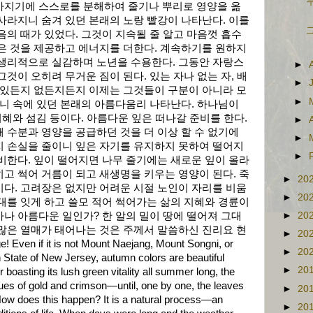
누
가지기에 스스로를 분해하여 줄기나 뿌리로 영양을 옮
사라지니 숨겨 있던 본래의 노랑 빨강이 나타난다. 이를
그
음의 때가 있었다. 그것이 지속될 줄 알고 마음껏 흡수
은 것을 제공하고 에너지를 더한다. 계속하기를 원하지
 생리적으로 실감하며 노년을 수용한다. 그동안 자랑스
►
것이 오히려 무거운 짐이 된다. 있는 자나 없는 자, 배
►
 있든지 없든지든지 이제는 그것들이 구분이 아니라 모
►
으니 속에 있던 본래의 아름다움리 나타난다. 하나님이
지혜와 섬김 등이다. 아름다운 잎은 떠나갈 준비를 한다.
►
 수분과 영양을 공급하던 것을 더 이상 할 수 없기에
►
지 손실을 줄이니 잎은 자기를 유지하지 못하여 떨어지
►
비한다. 잎이 떨어지면 나무 줄기에는 새로운 잎이 올라
고 썩어 거름이 되고 새생명을 키우는 영양이 된다. 죽
►
20
다. 고려장은 없지만 어려운 시절 노인이 자리를 비움
►
20
대를 잇게 하고 쓸모 적어 썩어가는 삶의 지혜와 경륜이
나 아름다운 일인가? 한 알의 밀이 땅에 떨어져 그대
►
20
많은 열매가 태어나는 것은 주께서 말씀하신 진리요 현
►
20
ven if it is not Mount Naejang, Mount Songni, or
►
20
 State of New Jersey, autumn colors are beautiful
►
20
 boasting its lush green vitality all summer long, the
ues of gold and crimson—until, one by one, the leaves
►
20
. How does this happen? It is a natural process—an
►
20