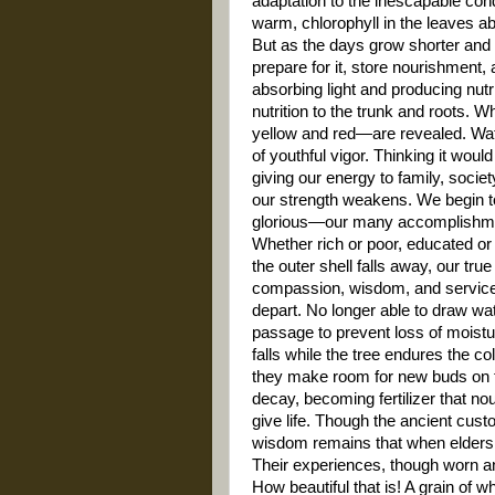
adaptation to the inescapable con
warm, chlorophyll in the leaves abs
But as the days grow shorter and 
prepare for it, store nourishment,
absorbing light and producing nutr
nutrition to the trunk and roots. 
yellow and red—are revealed. Watc
of youthful vigor. Thinking it wou
giving our energy to family, socie
our strength weakens. We begin t
glorious—our many accomplishme
Whether rich or poor, educated or 
the outer shell falls away, our tr
compassion, wisdom, and service t
depart. No longer able to draw wat
passage to prevent loss of moistur
falls while the tree endures the co
they make room for new buds on t
decay, becoming fertilizer that nour
give life. Though the ancient cust
wisdom remains that when elders m
Their experiences, though worn a
How beautiful that is! A grain of w