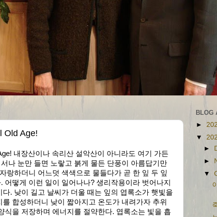
BLOG 
►
20
Old Age!
▼
20
►
Old Age! 내장산이나 속리산 설악산이 아니라도 여기 가든
►
서나 눈만 들면 노랗고 붉게 물든 단풍이 아름답기만
 자랑하더니 어느덧 색색으로 물들다가 곧 한 잎 두 잎
▼
. 어떻게 이런 일이 일어나나? 생리작용이라 벗어나지
아
다. 낮이 길고 날씨가 더울 때는 잎의 엽록소가 햇빛을
지를 합성하더니 낮이 짧아지고 온도가 내려가자 추위
죽
양식을 저장하며 에너지를 절약한다. 엽록소는 빛을 흡