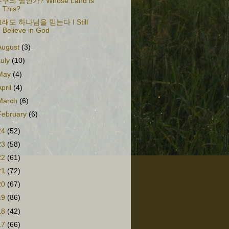
구의 땅인가? Whose Land is
This?
래도 하나님을 믿는다 I Still
Believe in God
August
(3)
July
(10)
May
(4)
April
(4)
March
(6)
February
(6)
24
(52)
23
(58)
22
(61)
21
(72)
20
(67)
19
(86)
18
(42)
17
(66)