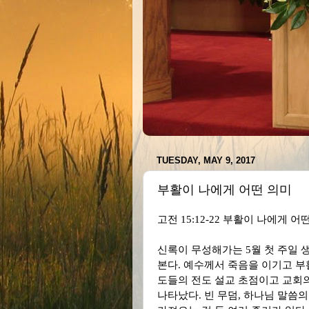
TUESDAY, MAY 9, 2017
부활이 나에게 어떤 의미
고전
15:12-22
부활이 나에게 어떤
신록이 무성해가는
5
월 첫 주일
본다
.
예수께서 죽음을 이기고 
도들의 전도 설교 초점이고 교회
나타났다
.
빈 무덤
,
하나님 말씀의