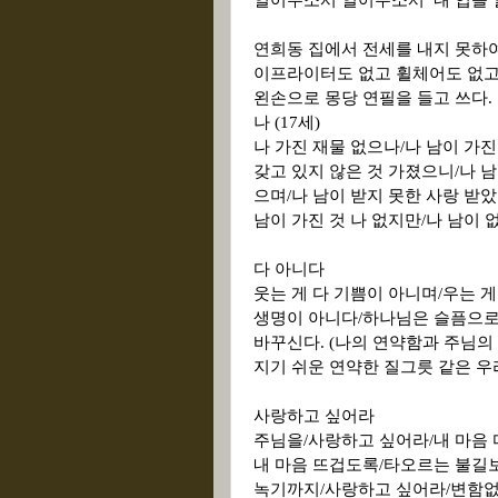
열어주소서 열어주소서
내 입을
연희동 집에서 전세를 내지 못하여
이프라이터도 없고 휠체어도 없고
왼손으로 몽당 연필을 들고 쓰다.
나 (17세)
나 가진 재물 없으나/나 남이 가진
갖고 있지 않은 것 가졌으니/나 남
으며/나 남이 받지 못한 사랑 받
남이 가진 것 나 없지만/나 남이 
다 아니다
웃는 게 다 기쁨이 아니며/우는 게
생명이 아니다/하나님은 슬픔으
바꾸신다. (나의 연약함과 주님의
지기 쉬운 연약한 질그릇 같은 우
사랑하고 싶어라
주님을/사랑하고 싶어라/내 마음 다
내 마음 뜨겁도록/타오르는 불길보
녹기까지/사랑하고 싶어라/변함