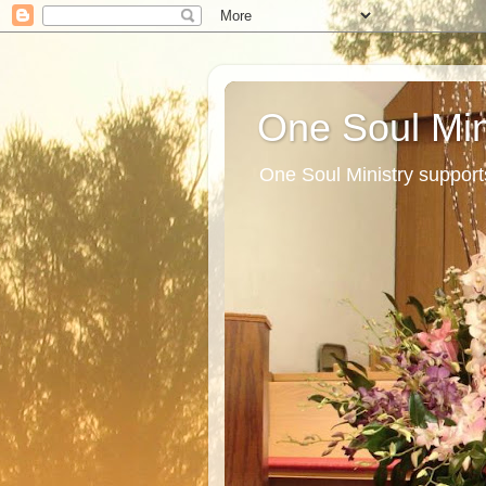
One Soul Min
One Soul Ministry support