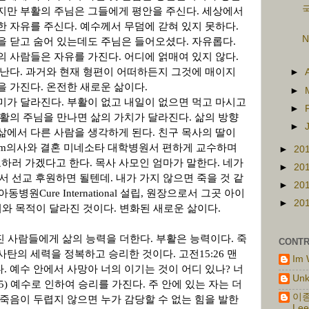
국
지만 부활의 주님은 그들에게 평안을 주신다
.
세상에서
한 자유를 주신다
.
예수께서 무덤에 갇혀 있지 못하다
.
N
을 닫고 숨어 있는데도 주님은 들어오셨다
.
자유롭다
.
의 사람들은 자유를 가진다
.
어디에 얽매여 있지 않다
.
어난다
.
과거와 현재 형편이 어떠하든지 그것에 매이지
►
을 가진다
.
온전한 새로운 삶이다
.
►
의미가 달라진다
.
부활이 없고 내일이 없으면 먹고 마시고
►
부활의 주님을 만나면 삶의 가치가 달라진다
.
삶의 방향
►
삶에서 다른 사람을 생각하게 된다
.
친구 목사의 딸이
im
의사와 결혼 미네소타 대학병원서 편하게 교수하며
►
20
교하러 가겠다고 한다
.
목사 사모인 엄마가 말한다
.
네가
►
20
서 선교 후원하면 될텐데
.
내가 가지 않으면 죽을 것 같
►
20
 아동병원
Cure International
설립
,
원장으로서 그곳 아이
►
20
미와 목적이 달라진 것이다
.
변화된 새로운 삶이다
.
진 사람들에게 삶의 능력을 더한다
.
부활은 능력이다
.
죽
CONTR
 사탄의 세력을 정복하고 승리한 것이다
.
고전
15:26
맨
Im 
다
.
예수 안에서 사망아 너의 이기는 것이 어디 있나
?
너
Un
5)
예수로 인하여 승리를 가진다
.
주 안에 있는 자는 더
이종
죽음이 두렵지 않으면 누가 감당할 수 없는 힘을 발한
Lee