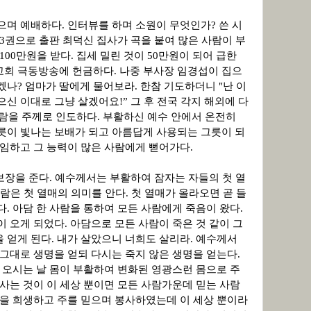
으며 예배하다. 인터뷰를 하며 소원이 무엇인가? 쓴 시
 3권으로 출판 최덕신 집사가 곡을 붙여 많은 사람이 부
100만원을 받다. 집세 밀린 것이 50만원이 되어 급한
교회 극동방송에 헌금하다. 나중 부사장 임경섭이 집으
겠나? 엄마가 딸에게 물어보라. 한참 기도하더니
"난 이
으신 이대로 그냥 살겠어요!”
그 후 전국 각지 해외에 다
사람을 주께로 인도하다.
부활하신 예수 안에서 온전히
릇이 빛나는 보배가 되고 아름답게 사용되는 그릇이 되
 임하고 그 능력이 많은 사람에게 뻗어가다.
보장을 준다. 예수께서는 부활하여 잠자는 자들의 첫 열
는 사람은 첫 열매의 의미를 안다. 첫 열매가 올라오면 곧 들
다. 아담 한 사람을 통하여 모든 사람에게 죽음이 왔다.
이 오게 되었다. 아담으로 모든 사람이 죽은 것 같이 그
 얻게 된다. 내가 살았으니 너희도 살리라. 예수께서
 그대로 생명을 얻되 다시는 죽지 않은 생명을 얻는다.
님 오시는 날 몸이 부활하여 변화된 영광스런 몸으로 주
 사는 것이 이 세상 뿐이면 모든 사람가운데 믿는 사람
것을 희생하고 주를 믿으며 봉사하였는데 이 세상 뿐이라