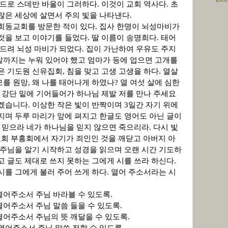
드로 스데반 바울이 그러하다
.
이것이 교회 역사다
.
초
많은 세상에 살면서 주의 빛을 나타낸다
.
연희동교회를 방문한 적이 있다
.
집사 한명이 뇌성마비가
 것을 보고 이야기를 들었다
.
딸 이름이 송명희다
.
태어
건드려 뇌성 마비가 되었다
.
집이 가난하여 우유도 주지
살까지는 누워 있어야 했고 엄마가 등에 업으면 고개를
은 기도원 신유집회
,
침을 맞고 고생 고생을 하다
.
열살
모를 원망
,
왜 나를 태어나게 하였나
?
열 여섯 살에 심한
 강단 밑에 기어들어가 하나님 제발 저를 만나 주세요
리겠습니다
.
이상한 작은 빛이 반짝이며
3
일간 자기 위에
지며 두루 마리가 앞에 펴지고 한글도 영어도 아닌 글이
을 믿으라 네가 하나님을 믿지 않으면 죽으리라
.
다시 빛
월 교회 부흥회에서 자기가 죄인인 것을 깨닫고 아버지 아
 주님을 알기 시작하고 성경을 읽으며 오랜 시간 기도하
 글도 제대로 쓰지 못하는 그에게 시를 쓰라 하신다.
시를 그에게 불러 주어 쓰게 하다. 열어 주소서라는 시
열어주소서 주님 바라볼 수 있도록.
열어주소서 주님 말씀 들을 수 있도록.
열어주소서 주님의 뜻 깨달을 수 있도록.