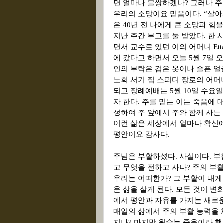
면 얼마나 불쌍하겠나? 그러나 
우리의 소망이요 믿음이다.
“
살아
은 40년 전 나에게 큰 소망과 힘을
지난 주간 부고를 둘 받았다. 한 사
면서 교수로 있던 이의 어머니
Ett
에 갔다고 하면서 오늘
5
월
7
일 
인의 부탁은 검은 옷이나 슬픈 
노회 서기 짐 스피디 장로의 어
되고 장례예배는
5
월
10
일 수요일
자 한다
.
주를 믿는 이는 죽음에 
성하여 주 앞에서 주와 함께 사는
이런 삶은 세상에서 얼마나 확신
평안이요 감사다
.
주님은 부활하셨다
.
사실이다
.
부
고 무엇을 전하고 사나
?
주의 부
우리는 어떠한가
?
그 부활이 내게
운 삶을 살게 된다
.
모든 것이 변
에서 평안과 자유를 가지는 새로
매일의 삶에서 주의 부활 능력을
지나
?
마지막 원수는 죽음이라 했