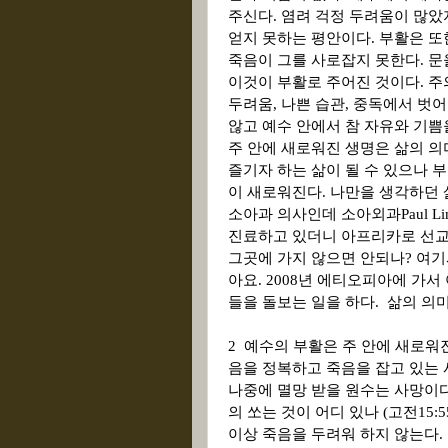
주신다
.
염려 걱정 두려움이 많았
얻지 못하는 평안이다
.
부활은 또
죽음이 그를 사로잡지 못한다
.
문
이것이 부활로 주어진 것이다
.
주
두려움
,
나쁜 습관
,
중독에서 벗
않고 예수 안에서 참 자유와 기쁨
주 안에 새로워진 생명은 삶의 
즐기자 하는 삶이 될 수 있으나 
이 새로워진다
.
나만을 생각하던 
소아과 의사인데 소아외과
Paul L
진료하고 있더니 아프리카로 선
그곳에 가지 않으면 안되나
?
여기
아요
. 2008
년 에티오피아에 가서
들을 돌보는 일을 하다
.
삶의 의
2
예수의 부활은 주 안에 새로워
음을 정복하고 죽음을 잡고 있는
나중에 멸망 받을 원수는 사망이
의 쏘는 것이 어디 있나
(
고전
15:5
이상 죽음을 두려워 하지 않는다
.