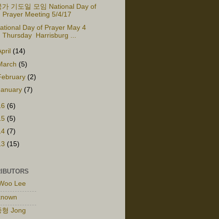
가 기도일 모임 National Day of
Prayer Meeting 5/4/17
ational Day of Prayer May 4
Thursday Harrisburg ...
April
(14)
March
(5)
February
(2)
January
(7)
16
(6)
15
(5)
14
(7)
13
(15)
IBUTORS
Woo Lee
known
형 Jong