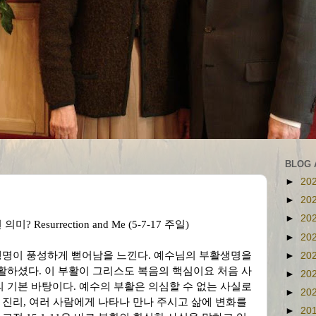
BLOG 
►
20
►
20
►
20
 의미
? Resurrection and Me (5-7-17
주일
)
►
20
 생명이 풍성하게 뻗어남을 느낀다
.
예수님의 부활생명을
►
20
부활하셨다
.
이 부활이 그리스도 복음의 핵심이요 처음 사
►
20
의 기본 바탕이다
.
예수의 부활은 의심할 수 없는 사실로
►
20
 진리
,
여러 사람에게 나타나 만나 주시고 삶에 변화를
►
20