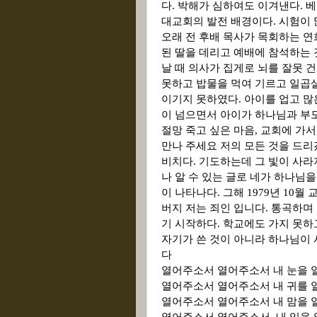
다
.
박해가 심하여도 이겨낸다
.
베
대교회의 발전 배경이다
.
시험이 
오래 전 후배 목사가 목회하는 
된 딸을 데리고 예배에 참석하는
날 때 의사가 집게로 뇌를 잘못 
못하고 밥물을 먹여 기르고 일곱
이기지 못하였다
.
아이를 업고 많
이 넘으면서 아이가 하나님과 부
절망 죽고 싶은 마음
,
교회에 가서
만나 주세요 저의 모든 것을 드
비치다
.
기도하는데 그 빛이 사라
나 알 수 있는 글로 네가 하나님
이 나타나다
.
그해
1979년 10
버지 저는 죄인 입니다. 통곡하며
기 시작하다.
학교에도 가지 못하고
자기가 쓴 것이 아니라
하나님이 
다
열어주소서 열어주소서
내 눈을 
열어주소서 열어주소서
내 귀를 
열어주소서 열어주소서
내 맘을 