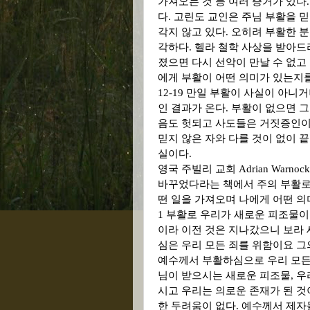
가져오는 것 등 여러 증거가 있다
다
.
고린도 교인은 주님 부활을 믿
각지 않고 있다
.
오히려 부활한 분
각하다
.
헬라 철학 사상을 받아드
졌으면 다시 선악이 만날 수 없고
에게 부활이 어떤 의미가 있는지
12-19
만일 부활이 사실이 아니거
인 결과가 온다
.
부활이 없으면 
음도 헛되고 사도들은 거짓증인이
믿지 않은 자와 다를 것이 없이 
실이다
.
영국 주빌리 교회
Adrian Warnock
바꾸었다라는 책에서 주의 부활로
떤 일을 가져오며 나에게 어떤 의
1
부활로 우리가 새로운 피조물이
이라 이전 것은 지나갔으니 보라 
심은 우리 모든 죄를 위함이요 
예수께서 부활하심으로 우리 모든 
님이 받으시는 새로운 피조물
,
우
시고 우리는 의로운 존재가 된 
한 두려움이 없다
.
예수께서 제자