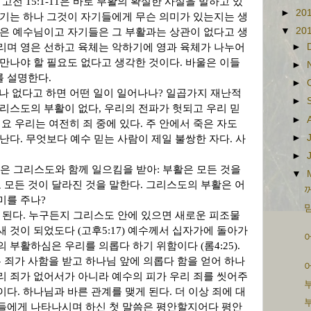
.
고전
15:1-11
은 바로 부활의 확실한 사실을 말하고 있
►
20
기는 하나 그것이 자기들에게 무슨 의미가 있는지는 생
▼
20
은 예수님이고 자기들은 그 부활과는 상관이 없다고 생
리며 영은 선하고 육체는 악하기에 영과 육체가 나누어
►
 만나야 할 필요도 없다고 생각한 것이다
.
바울은 이들
►
를 설명한다
.
►
나 없다고 하면 어떤 일이 일어나나
?
일곱가지 재난적
►
그리스도의 부활이 없다
,
우리의 전파가 헛되고 우리 믿
►
요 우리는 여전히 죄 중에 있다
.
주 안에서 죽은 자도
►
끝난다
.
무엇보다 예수 믿는 사람이 제일 불쌍한 자다
.
사
►
은 그리스도와 함께 일으킴을 받아
:
부활은 모든 것을
▼
 모든 것이 달라진 것을 말한다
.
그리스도의 부활은 어
미를 주나
?
믿
 된다
.
누구든지 그리스도 안에 있으면 새로운 피조물
새 것이 되었도다
(
고후
5:17)
예수께서 십자가에 돌아가
그의 부활하심은 우리를 의롭다 하기 위함이다
(
롬
4:25).
죄가 사함을 받고 하나님 앞에 의롭다 함을 얻어 하나
리 죄가 없어서가 아니라 예수의 피가 우리 죄를 씻어주
것이다
.
하나님과 바른 관계를 맺게 된다
.
더 이상 죄에 대
들에게 나타나시며 하신 첫 말씀은 평안할지어다 평안