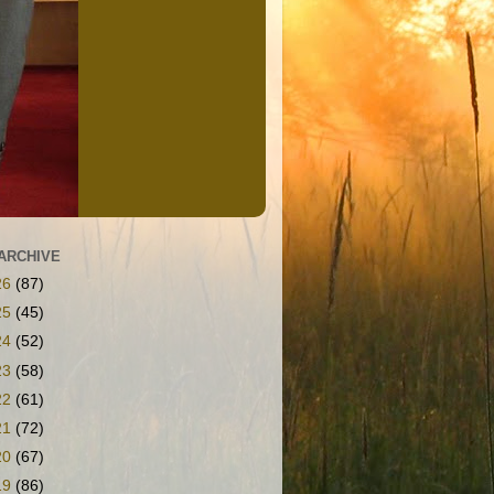
ARCHIVE
26
(87)
25
(45)
24
(52)
23
(58)
22
(61)
21
(72)
20
(67)
19
(86)