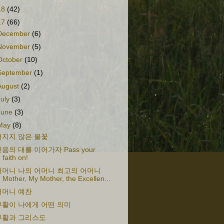
18
(42)
17
(66)
December
(6)
November
(5)
October
(10)
September
(1)
August
(2)
July
(3)
June
(3)
May
(8)
꺼지지 않은 불꽃
음의 대를 이어가자 Pass your
faith on!
어머니 나의 어머니 최고의 어머니
Mother, My Mother, the Excellen...
어머니 예찬
부활이 나에게 어떤 의미
부활과 그리스도