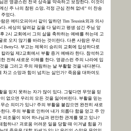
주님은 영광스런 천국 상속을 약속하고 보장한다. 이것이
계신 주 나의 참된 소망, 걱정 근심 전혀 없네
”
이 찬송
 주었다.
람은 에티오피아서 같이 일하던 Tim Teusink
외과 의사
a
다
.
세상의 달려갈 길을 다 달리고 평생 섬긴 주님 앞
오후
2
시 교회에서 그의 삶을 축하하는 예배를 하는데 고
얼굴로 오지 않기를 바라는 것이란다
.
다른 사람은 우리
머니
Betty
다
.
부고는 제목이 승리의 교회에 입성하다로
 칼라일 제
2
교회에서 부활 증거 예배라 한다
.
참석하고
대한 전혀 새로운 이해를 한다
.
영광스런 주의 나라에 입
 것을 그리고 주의 재림하는 날 부활할 것을 내다본다
.
에 차고 소망과 힘이 넘치는 삶인가
?
죽음을 대하여도
활을 믿지 못하는 자가 많이 있다
.
그렇다면 무엇을 믿
활이 없으면 우리의 모든 것을 잃어버린다
.
부활을 믿는
 무슨 의미가 있나
?
주의 부활을 붙잡으면 완전히 새로
화한다
.
주의 부활로 인하여 내가 의롭다 함을 얻고 주 안
운 피조물이 되어 하나님과 편안한 관계를 맺고 있나
?
 체험하나
?
괴로움 어려운 일을 당할 때 이겨낼 힘을 가
는데 죽음을 대할 자세가 있나
?
우리의 소망은 무엇인