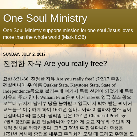
One Soul Ministry
One Soul Ministry supports mission for one soul Jesus loves
more than the whole world (Mark 8:36)
SUNDAY, JULY 2, 2017
진정한 자유 Are you really free?
요한
8:31-36
진정한 자유
Are you really free? (7/2/17
주일
)
펜실바니아 주 이름
Quaker State, Keystone State, State of
Independence
등으로 불리는데 여기서 독립 선언이 되었기에 독립
자유의 주라 한다
. William Penn
은 퀘이커 교도로 영국 챨스 왕으
로부터 뉴저지 남서부 땅을 불하받고 영국에서 박해 받는 퀘어커
교도들로 이주하게 하여
1681
년 실바니아라 이름하자 챨스 왕이
펜실바니아라 불렀다
.
윌리엄 펜은
1701
년
Charter of Privilege
(
권리장전
)
를 발표 펜실바니아 주민에게 종교 자유와 주민의 자
치적 정치를 허락하였다
.
그리고
50
년 후 펜실파니아 주청은
1751
년 청사에 종탑을 세우고 주의회가 모일 때 그리고 주민을 모