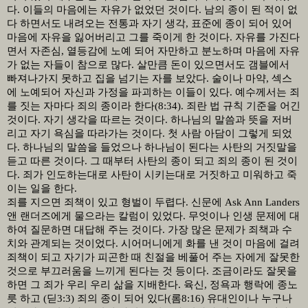
다
.
이들의 마음에는 자유가 없었던 것이다
.
남의 종이 된 적이 없
다 하면서도 내려오는 전통과 자기 생각
,
표준에 종이 되어 있어
마음에 자유을 잃어버리고 그를 죽이게 한 것이다
.
자유를 가진다
면서 자존심
,
열등감에 노예 되어 자만하고 분노하며 마음에 자유
가 없는 자들이 참으로 많다
.
살만큼 돈이 있으면서도 갬블에서
빠져나가지 못하고 집을 넘기는 자를 보았다
.
술이나 마약
,
섹스
에 노예되어 자신과 가정을 파괴하는 이들이 있다
.
예수께서는 죄
를 짓는 자마다 죄의 종이라 한다
(8:34).
죄란 법 규칙 기준을 어긴
것이다
.
자기 생각을 따르는 것이다
.
하나님의 말씀과 뜻을 저버
리고 자기 욕심을 따라가는 것이다
.
첫 사람 아담이 그렇게 되었
다
.
하나님의 말씀을 들었으나 하나님이 된다는 사탄의 거짓말을
듣고 따른 것이다
.
그 때부터 사탄의 종이 되고 죄의 종이 된 것이
다
.
죄가 인도하는대로 사탄이 시키는대로 거짓하고 미워하고 죽
이는 일을 한다
.
죄를 지으면 죄책이 있고 형벌이 두렵다
.
신문에
Ask Ann Landers
앤 랜더즈에게 물으라는 칼럼이 있었다
.
무엇이나 인생 문제에 대
하여 질문하면 대답해 주는 것이다
.
가장 많은 문제가 죄책과 수
치와 관계되는 것이었다
.
시어머니에게 화를 낸 것이 마음에 걸려
죄책이 되고 자기가 피곤한 때 친절을 베풀어 주는 자에게 잘못한
것으로 부끄러움을 느끼게 된다는 것 등이다
.
조금이라도 잘못을
하면 그 죄가 우리 우리 삶을 지배한다
.
육신
,
정욕과 행락에 종노
릇 하고
(
딛
3:3)
죄의 종이 되어 있다
(
롬
8:16)
유대인이나 누구나