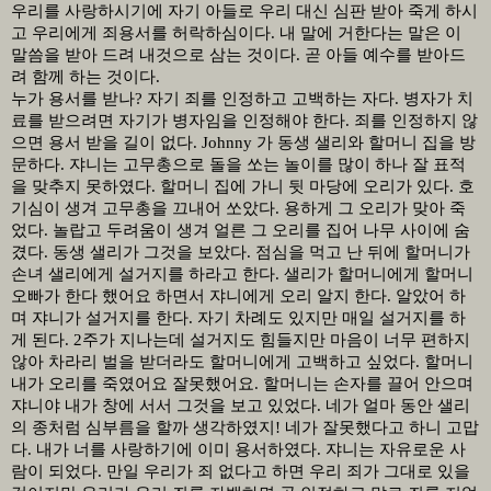
우리를 사랑하시기에 자기 아들로 우리 대신 심판 받아 죽게 하시
고 우리에게 죄용서를 허락하심이다
.
내 말에 거한다는 말은 이
말씀을 받아 드려 내것으로 삼는 것이다
.
곧 아들 예수를 받아드
려 함께 하는 것이다
.
누가 용서를 받나
?
자기 죄를 인정하고 고백하는 자다
.
병자가 치
료를 받으려면 자기가 병자임을 인정해야 한다
.
죄를 인정하지 않
으면 용서 받을 길이 없다
. Johnny
가 동생 샐리와 할머니 집을 방
문하다
.
쟈니는 고무총으로 돌을 쏘는 놀이를 많이 하나 잘 표적
을 맞추지 못하였다
.
할머니 집에 가니 뒷 마당에 오리가 있다
.
호
기심이 생겨 고무총을 끄내어 쏘았다
.
용하게 그 오리가 맞아 죽
었다
.
놀랍고 두려움이 생겨 얼른 그 오리를 집어 나무 사이에 숨
겼다
.
동생 샐리가 그것을 보았다
.
점심을 먹고 난 뒤에 할머니가
손녀 샐리에게 설거지를 하라고 한다
.
샐리가 할머니에게 할머니
오빠가 한다 했어요 하면서 쟈니에게 오리 알지 한다
.
알았어 하
며 쟈니가 설거지를 한다
.
자기 차례도 있지만 매일 설거지를 하
게 된다
. 2
주가 지나는데 설거지도 힘들지만 마음이 너무 편하지
않아 차라리 벌을 받더라도 할머니에게 고백하고 싶었다
.
할머니
내가 오리를 죽였어요 잘못했어요
.
할머니는 손자를 끌어 안으며
쟈니야 내가 창에 서서 그것을 보고 있었다
.
네가 얼마 동안 샐리
의 종처럼 심부름을 할까 생각하였지
!
네가 잘못했다고 하니 고맙
다
.
내가 너를 사랑하기에 이미 용서하였다
.
쟈니는 자유로운 사
람이 되었다
.
만일 우리가 죄 없다고 하면 우리 죄가 그대로 있을