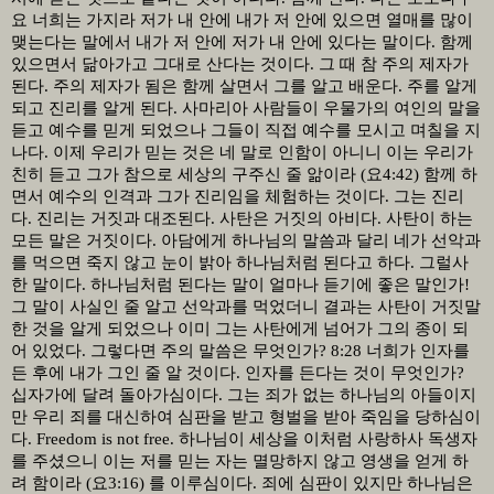
요 너희는 가지라 저가 내 안에 내가 저 안에 있으면 열매를 많이
맺는다는 말에서 내가 저 안에 저가 내 안에 있다는 말이다
.
함께
있으면서 닮아가고 그대로 산다는 것이다
.
그 때 참 주의 제자가
된다
.
주의 제자가 됨은 함께 살면서 그를 알고 배운다
.
주를 알게
되고 진리를 알게 된다
.
사마리아 사람들이 우물가의 여인의 말을
듣고 예수를 믿게 되었으나 그들이 직접 예수를 모시고 며칠을 지
나다
.
이제 우리가 믿는 것은 네 말로 인함이 아니니 이는 우리가
친히 듣고 그가 참으로 세상의 구주신 줄 앎이라
(
요
4:42)
함께 하
면서 예수의 인격과 그가 진리임을 체험하는 것이다
.
그는 진리
다
.
진리는 거짓과 대조된다
.
사탄은 거짓의 아비다
.
사탄이 하는
모든 말은 거짓이다
.
아담에게 하나님의 말씀과 달리 네가 선악과
를 먹으면 죽지 않고 눈이 밝아 하나님처럼 된다고 하다
.
그럴사
한 말이다
.
하나님처럼 된다는 말이 얼마나 듣기에 좋은 말인가
!
그 말이 사실인 줄 알고 선악과를 먹었더니 결과는 사탄이 거짓말
한 것을 알게 되었으나 이미 그는 사탄에게 넘어가 그의 종이 되
어 있었다
.
그렇다면 주의 말씀은 무엇인가
? 8:28
너희가 인자를
든 후에 내가 그인 줄 알 것이다
.
인자를 든다는 것이 무엇인가
?
십자가에 달려 돌아가심이다
.
그는 죄가 없는 하나님의 아들이지
만 우리 죄를 대신하여 심판을 받고 형벌을 받아 죽임을 당하심이
다
. Freedom is not free.
하나님이 세상을 이처럼 사랑하사 독생자
를 주셨으니 이는 저를 믿는 자는 멸망하지 않고 영생을 얻게 하
려 함이라
(
요
3:16)
를 이루심이다
.
죄에 심판이 있지만 하나님은