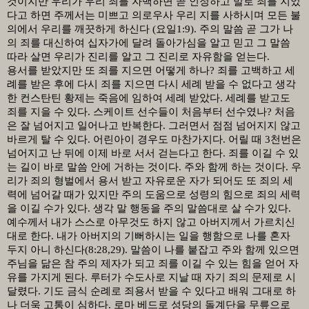
것이지만 우리가 우리 죄를 자백하면 곧 인정하고 말로 죄를 지었
다고 하면 주께서는 미쁘고 의로우사 우리 지를 사하시며 모든 불
의에서 우리를 깨끗하게 하신다
(
요일
1:9).
주의 말씀 곧 그가 나
의 죄를 대신하여 십자가에 달려 돌아가심을 알고 믿고 그 말씀
따라 살면 우리가 진리를 알고 그 진리로 자유함을 얻는다
.
용서를 받았지만 또 죄를 지으면 어떻게 하나
?
죄를 고백하고 세
례를 받은 후에 다시 죄를 지으면 다시 세례 받을 수 없다고 생각
한 컨스탄틴 황제는 죽음에 임하여 세례 받았다
.
세례를 받고도
죄를 지을 수 있다
.
스케이트 선수들이 처음부터 선수였나
?
처음
은 잘 넘어지고 일어나고 반복한다
.
그러면서 점점 넘어지지 않고
바르게 탈 수 있다
.
어린아이 경우도 마찬가지다
.
어릴 때
3
천번은
넘어지고 난 뒤에 이제 바로 서서 걷는다고 한다
.
죄를 이길 수 있
는 길이 바로 말씀 안에 거하는 것이다
.
주와 함께 하는 것이다
.
우
리가 죄의 형벌에서 용서 받고 자유로운 자가 되어도 또 죄의 세
력에 넘어갈 때가 있지만 주의 도움으로 성령의 힘으로 죄의 세력
을 이길 수가 있다
.
생각 말 행동을 주의 말씀대로 살 수가 있다
.
예수께서 내가 스스로 아무것도 하지 않고 아버지께서 가르치신
대로 한다
.
내가 아버지의 기뻐하시는 일을 행함으로 나를 혼자
두지 아니 하신다
(8:28,29).
말씀이 나를 붙잡고 주와 함께 있으면
주님을 닮은 참 주의 제자가 되고 죄를 이길 수 있는 힘을 얻어 자
유를 가지게 된다
.
루터가 수도사로 지날 때 자기 죄의 문제로 시
달렸다
.
기도 금식 순례로 죄용서 받을 수 있다고 배워 그대로 하
나 더욱 고통이 심하다
.
로마 베드로 성당의 돌계단을 무릎으로