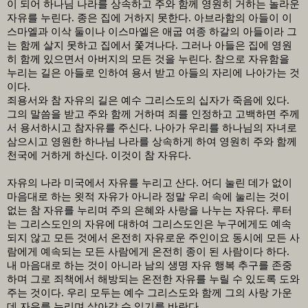
이 되어 하나님 나라를 상속하고 주와 함께 영원히 거하는 놀라운
자유를 누린다
.
종은 집에 거하지 못한다
.
아브라함의 아들이 이
스마엘과 이삭 둘이나 이스마엘은 애굽 여종 하갈의 아들이라 그
는 함께 살지 못하고 집에서 쫓겨나다
.
그러나 아들은 집에 영원
히 함께 있으면서 아버지의 모든 것을 누린다
.
참으로 자유함을
누리는 길은 아들로 인하여 용서 받고 아들의 자리에 나아가는 것
이다
.
죄용서와 참 자유의 길은 예수 그리스도의 십자가 죽음에 있다
.
그의 말씀을 받고 주와 함께 거하며 죄를 인정하고 고백하면 주께
서 용서하시고 참자유를 주신다
.
나아가 우리를 하나님의 자녀로
삼으시고 영원한 하나님 나라를 상속하게 하여 영원히 주와 함께
천국에 거하게 하신다
.
이것이 참 자유다
.
자유의 나라 미국에서 자유를 누리고 산다
.
어디 눌린 데가 없이
마음대로 하는 욋적 자유가 아니라 정말 우리 속에 눌리는 것이
없는 참 자유를 누리며 주의 은혜와 사랑을 나누는 자유다
.
루터
는 그리스도인의 자유에 대하여 그리스도인은 누구에게도 예속
되지 않고 모든 것에서 온전히 자유로운 주인이요 동시에 모든 사
람에게 예속되는 모든 사람에게 온전히 종이 된 사람이다 하다
.
내 마음대로 하는 것이 아니라 남의 생명 자유 행복 추구를 존중
하며 그로 죄책에서 해방되는 온전한 자유를 누릴 수 있도록 도와
주는 것이다
.
우리 모두는 예수 그리스도와 함께 그의 사랑 가운
데 자유를 누리며 살아갈 수 있기를 바란다
.