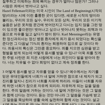
질투하고 미워하는 죄에 빠지는 경우가 얼마나 많은가
?
그러나
사람은 죄에서 벗어나고 싶다
.
Hazel Felleman
이라는 미국 시인이
The Land of Beginning(
시작의
땅
)
이라는 시에 이런 훌륭한 곳이 있다면
,
새로운 시작의 땅이라
불리는
,
우리의 모든 실수
,
우리의 모든 상처
,
우리의 모든 이기적
슬픔은 낡은 옷처럼 문간에 벗어던지고 다시는 입지 않을 그런 땅
이 있으면 좋으련만
!
벗어나고 싶으나 벗어나지 못하는 죄책과 아
픔으로 자유를 잃고 살다가 병이 된다
. Karl Menninger
라는 유명
한 정신과의사는 정신 병원 환자에게 죄가 용서 되었다는 확신을
준다면 그 다음날
75%
의 환자는 퇴원하여 집으로 갈 것이다 하
다
.
죄용서의 확신은 그만큼 중요하다
.
죄를 지으면 심판을 받고
형벌을 받게 되는데 어떻게 용서를 받을 수 있나
?
더욱 죄를 짓게
한 주범 사탄은 죄 지은 사람에게 너는 죄인이다 벌을 받아야 한
다
.
너는 치유될 수 없다 희망이 없다고 계속 정죄를 한다
.
3
어떻게 용서를 받고 자유를 얻을 수 있나
?
예수께서는 자기를
믿은 유대인들에게 너희가 내 말에 거하면 참으로 내 제자가 되고
진리를 알지니 진리가 너희를 자유케 하리라
.
아들이 너희를 자유
케 하면 너희가 참으로 자유케 되리라
.
자유하게 되는 길을 말씀
한다
.
주의 말씀에 거하는 것이다
.
내 말에 거한다는 것은 그 말씀
과 함께 산다는 것이다
.
듣는 것만 아니라 그 말씀을 가슴에 받고
그 말씀을 묵상하며 생활 속에 실천하며 함께 사는 것이다
.
설교
시에 듣는 것으로 끝나는 것이 아니다
.
함께 산다
.
나는 포도나무