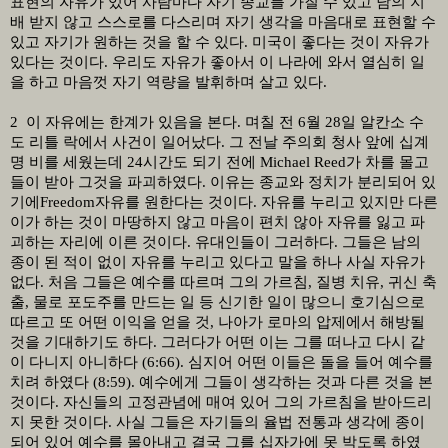
표현의 자유가 있어 사람마다 자기 종교를 가질 수 있고 남의 지
배 받지 않고 스스로를 다스리며 자기 생각을 마음대로 표현할 수
있고 자기가 원하는 것을 할 수 있다
.
미국이 좋다는 것이 자유가
있다는 것이다
.
우리도 자유가 좋아서 이 나라에 와서 열심히 일
을 하고 마음껏 자기 역량을 발휘하며 살고 있다
.
2
이 자유에는 한계가 있음을 본다
.
며칠 전
6
월
28
일 알칸소 수
도 리틀 락에서 사건이 일어났다
.
그 전날 주의회 청사 앞에 십계
명 비를 세웠는데
24
시간도 되기 전에
Michael Reed
가 차를 몰고
들이 받아 그것을 파괴하였다
.
이유는 종교와 정치가 분리되어 있
기에
Freedom
자유를 원한다는 것이다
.
자유를 누리고 있지만 다른
이가 하는 것이 마땅하지 않고 마음이 편치 않아 자유를 잃고 파
괴하는 자리에 이른 것이다
.
유대인들이 그러하다
.
그들은 남의
종이 된 적이 없이 자유를 누리고 있다고 말을 하나 사실 자유가
없다
.
처음 그들은 예수를 따르며 그의 가르침
,
질병 치유
,
귀신 축
출
,
물로 포도주를 만드는 일 등 신기한 일이 많으니 호기심으로
따르고 또 어떤 이익을 얻을 것
,
나아가 로마의 압제에서 해방될
것을 기대하기도 하다
.
그러다가 어떤 이는 그를 떠나고 다시 같
이 다니지 아니하다
(6:66).
심지어 어떤 이들은 돌을 들어 예수를
치려 하였다
(8:59).
예수에게 그들이 생각하는 것과 다른 것을 본
것이다
.
자신들의 고정관념에 매여 있어 그의 가르침을 받아드리
지 못한 것이다
.
사실 그들은 자기들의 율법 전통과 생각에 종이
되어 있어 예수를 몰아내고 결국 그를 십자가에 못 박도록 하였