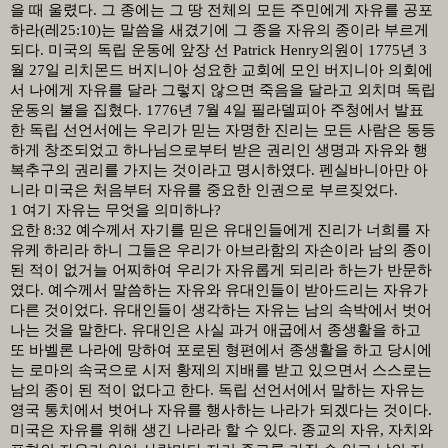
을 때 울렸다
.
그 종에는 그 땅 전체의 모든 주민에게 자유를 공포
하라
(
레
25:10)
는 말씀을 새겼기에 그 종을 자유의 종이라 부르게
되다
.
미국의 독립 운동에 앞장 선
Patrick Henry
의원이
1775
년
3
월
27
일 리치몬드 버지니아 성요한 교회에 모인 버지니아 의회에
서 나에게 자유를 달라 그렇지 않으면 죽음을 달라고 외치며 독립
운동의 불을 집혔다
. 1776
년
7
월
4
일 필라델피아 주청에서 발표
한 독립 선언서에는 우리가 믿는 자명한 진리는 모든 사람은 동등
하게 창조되었고 하나님으로부터 받은 권리인 생명과 자유와 행
복추구의 권리를 가지는 것이라고 명시하였다
.
펜실바니아만 아
니라 미국은 처음부터 자유를 중요한 인권으로 부르짖었다
.
1
여기 자유는 무엇을 의미하나
?
요한
8:32
예수께서 자기를 믿은 유대인들에게 진리가 너희를 자
유케 하리라 하니 그들은 우리가 아브라함의 자손이라 남의 종이
된 적이 없거늘 어찌하여 우리가 자유롭게 되리라 하는가 반문하
였다
.
예수께서 말씀하는 자유와 유대인들이 받아드리는 자유가
다른 것이었다
.
유대인들이 생각하는 자유는 남의 속박에서 벗어
나는 것을 말한다
.
유대인은 사실 과거 애굽에서 종생활을 하고
또 바벨론 나라에 망하여 포로된 형편에서 종생활을 하고 당시에
는 로마의 속국으로 시저 황제의 지배를 받고 있으면서 스스로는
남의 종이 된 적이 없다고 한다
.
독립 선언서에서 말하는 자유는
영국 통치에서 벗어나 자유를 행사하는 나라가 되겠다는 것이다
.
미국은 자유를 위해 생긴 나라라 할 수 있다
.
종교의 자유
,
자치와