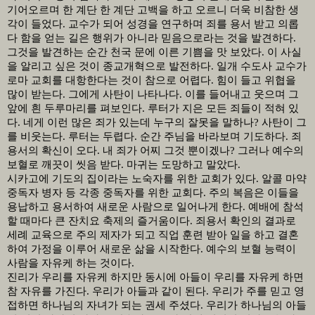
기어오르며 한 계단 한 계단 고백을 하고 오르니 더욱 비참한 생
각이 들었다
.
교수가 되어 성경을 연구하며 죄를 용서 받고 의롭
다 함을 얻는 길은 행위가 아니라 믿음으로라는 것을 발견하다
.
그것을 발견하는 순간 천국 문에 이른 기쁨을 맛 보았다
.
이 사실
을 알리고 싶은 것이 종교개혁으로 발전하다
.
일개 수도사 교수가
로마 교회를 대항한다는 것이 참으로 어렵다
.
힘이 들고 위협을
많이 받는다
.
그에게 사탄이 나타나다
.
이를 들어내고 웃으며 그
앞에 흰 두루마리를 펴보인다
.
루터가 지은 모든 죄들이 적혀 있
다
.
네게 이런 많은 죄가 있는데 누구의 잘못을 말하나
?
사탄이 그
를 비웃는다
.
루터는 두렵다
.
순간 주님을 바라보며 기도하다
.
죄
용서의 확신이 오다
.
내 죄가 어찌 그것 뿐이겠나
?
그러나 예수의
보혈로 깨끗이 씻음 받다
.
마귀는 도망하고 말았다
.
시카고에 기도의 집이라는 노숙자를 위한 교회가 있다
.
알콜 마약
중독자 병자 등 각종 중독자를 위한 교회다
.
주의 복음은 이들을
용납하고 용서하여 새로운 사람으로 일어나게 한다
.
예배에 참석
할 때마다 큰 잔치요 축제의 즐거움이다
.
죄용서 확인의 결과로
세례 교육으로 주의 제자가 되고 직업 훈련 받아 일을 하고 결혼
하여 가정을 이루어 새로운 삶을 시작한다
.
예수의 보혈 능력이
사람을 자유케 하는 것이다
.
진리가 우리를 자유케 하지만 동시에 아들이 우리를 자유케 하면
참 자유를 가진다
.
우리가 아들과 같이 된다
.
우리가 주를 믿고 영
접하면 하나님의 자녀가 되는 권세 주셨다
.
우리가 하나님의 아들