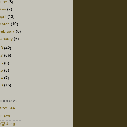
June
(3)
May
(7)
April
(13)
March
(10)
February
(8)
January
(6)
18
(42)
17
(66)
16
(6)
15
(5)
14
(7)
13
(15)
IBUTORS
Woo Lee
known
형 Jong