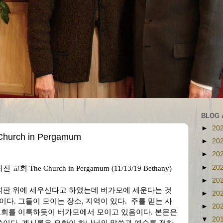
BLOG 
►
20
rch in Pergamum
►
20
►
20
►
20
워진 교회
The Church in Pergamum (11/13/19 Bethany)
►
20
석판 위에 세우신다고 하였는데 버가모에 세운다는 것
►
20
임이다
.
그들이 모이는 장소
,
지역이 있다
.
주를 믿는 사
►
20
교회를 이룩하듯이 버가모에서 모이고 있음이다
.
본문은
▼
20