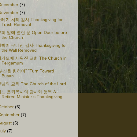
December
(7)
November
(7)
레기 처리 감사 Thanksgiving for
Trash Removal
회 앞에 열린 문 Open Door before
the Church
벽이 무너진 감사 Thanksgiving for
the Wall Removed
가모에 세워진 교회 The Church in
Pergamum
부산을 향하여" "Turn Toward
Busan"
님의 교회 The Church of the Lord
어느 은퇴목사의 감사와 행복 A
Retired Minister’s Thanksgiving ...
October
(6)
September
(7)
August
(5)
July
(7)