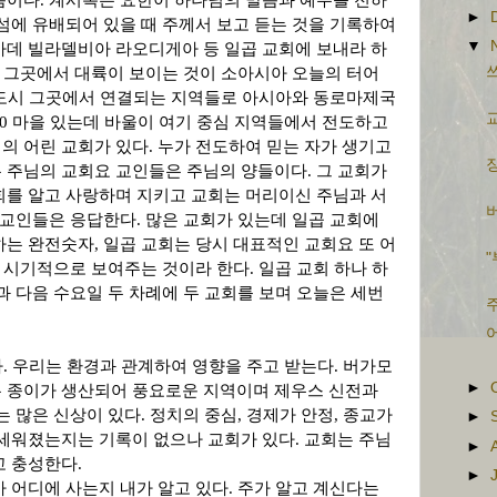
씀이다
.
계시록은 요한이 하나님의 말씀과 예수를 전하
►
섬에 유배되어 있을 때 주께서 보고 듣는 것을 기록하여
▼
사데 빌라델비아 라오디게아 등 일곱 교회에 보내라 하
쓰
,
그곳에서 대륙이 보이는 것이 소아시아 오늘의 터어
도시 그곳에서 연결되는 지역들로 아시아와 동로마제국
교
00
마을 있는데 바울이 여기 중심 지역들에서 전도하고
의 어린 교회가 있다
.
누가 전도하여 믿는 자가 생기고
장
 주님의 교회요 교인들은 주님의 양들이다
.
그 교회가
회를 알고 사랑하며 지키고 교회는 머리이신 주님과 서
버
 교인들은 응답한다
.
많은 교회가 있는데 일곱 교회에
하는 완전숫자
,
일곱 교회는 당시 대표적인 교회요 또 어
"
 시기적으로 보여주는 것이라 한다
.
일곱 교회 하나 하
과 다음 수요일 두 차례에 두 교회를 보며 오늘은 세번
주
다
.
우리는 환경과 관계하여 영향을 주고 받는다
.
버가모
►
 종이가 생산되어 풍요로운 지역이며 제우스 신전과
는 많은 신상이 있다
.
정치의 중심
,
경제가 안정
,
종교가
►
 세워졌는지는 기록이 없으나 교회가 있다
.
교회는 주님
►
고 충성한다
.
►
가 어디에 사는지 내가 알고 있다
.
주가 알고 계신다는