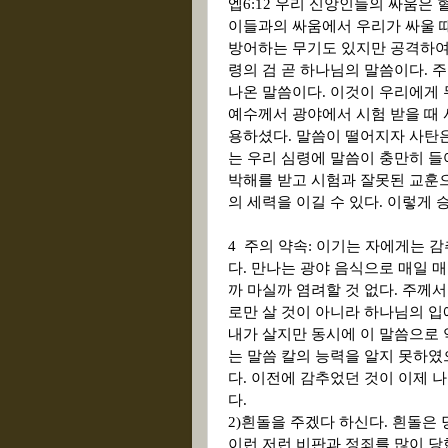
엡
6:12
우리 신앙인들의 싸움은 혈
이들과의 싸움에서 우리가 싸울 
방어하는 무기도 있지만 공격하여
령의 검 곧 하나님의 말씀이다
.
주
나온 말씀이다
.
이것이 우리에게
예수께서 광야에서 시험 받을 때 
용하셨다
.
말씀이 떨어지자 사탄
는 우리 심령에 말씀이 충만히 들
박해를 받고 시험과 잘못된 교훈으
의 세력을 이길 수 있다
.
이렇게 
4
주의 약속
:
이기는 자에게는 감
다
.
만나는 광야 음식으로 매일 
까 마실까 염려할 것 없다
.
주께서
로만 살 것이 아니라 하나님의 입
내가 살지만 동시에 이 말씀으로 
는 말씀 칼의 능력을 알지 못하였
다
.
이전에 감추었던 것이 이제 나
다
.
2)
흰돌을 주겠다 하신다
.
흰돌은 
이런 저런 비판과 정죄를 많이 