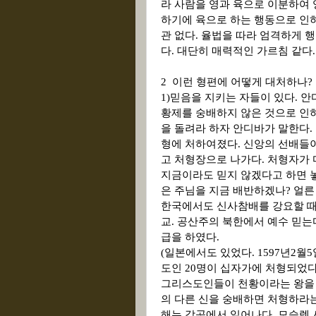
라 사람을 영과 육으로 이분하여
하기에 육으로 하는 행동으로 인
관 없다
.
율법을 따라 엄격하게 행
다
.
대단히 매력적인 가르침 같다
.
2
이런 형편에 어떻게 대처하나
?
1)
믿음을 지키는 자들이 있다
.
안
황제를 숭배하지 않은 것으로 인
을 돌려라 하자 안디바가 말한다
.
형에 처하여졌다
.
신앙의 선배들이
고 처형장으로 나가다
.
처형자가 
지금이라도 믿지 않겠다고 하면
은 주님을 지금 배반하겠나
?
얼른
한국에서도 신사참배를 강요할 때
교
.
공산주의 북한에서 예수 믿는
급을 하였다
.
(
일본에서도 있었다
. 1597
년
2
월
5
도인
20
명이 십자가에 처형되었
그리스도인들이 천황이라는 왕을 
의 다른 신을 숭배하면 처형하라
해는 각곳에서 일어나다
.
모슬렘 