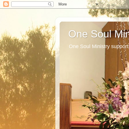
One Soul Min
One Soul Ministry support