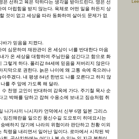
Lee
 영은 선하고 육은 악하다는 생각을 받아드린다
.
영은 선
하여 더럽힘을 받지 않는다
.
육체로 어떤 일을 하든지 상
할 것이 없고 세상을 따라 동화하며 살아도 문제가 없
디바가 믿음을 지켰다
.
하여 심문하며 재판관이 온 세상이 너를 반대한다 마음
내가 온 세상을 대항하여 주님만을 섬긴다고 함으로 화
 그렇게 하다
.
폴리갑
84
세에 믿음을 저버리지 않은다
마지막으로 권한다
.
늙은 나이에 왜 고통 속에 죽으려나
 놓아주겠다
.
내 평생
84
년 한번도 나를 모른다고 하지 않
 나를 주 앞에 가도록 해 달라
.
 수 천명 교인이 반대하여 감옥에 가다
.
주기철 목사 순
다고 박해를 당하고 잡혀 수용소에 보내고 짐승처럼 취
일 나가사끼 니시자카 언덕에서 신부
6
명 일본 그리스
다
.
임진왜란을 일으킨 풍신수길 도요토미 히데요시는
숭배하지 않기에 나라의 위협이라 판단하고 천황 이외
는 칙령을 내리면서 일어난 일이다
.
로마에서 시작된 박
사회
,
공산치하에는 어디나 볼 수 있는 일 지금 북한이