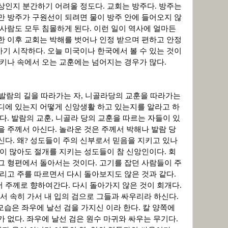
상인지 분간하기 어려울 정도다
.
교회는 방주다
.
방주는
만 방주가 구원선이 되려면 물이 방주 안에 들어오지 않
 사람도 모두 침몰하게 된다
.
이런 일이 역사에 얼마든
 이후 교회는 박해를 벗어나 인정 받으며 편하고 안정
가기 시작하다
.
오늘 미국이나 한국에서 볼 수 있는 것이
지키나 속에서 오는 교훈에는 넘어지는 경우가 많다
.
발람의 길을 따라가는 자
,
니골라당의 교훈을 따라가는
디에 있는지 어떻게 신앙생활 하고 있는지를 알라고 하
있다
.
발람의 교훈
,
니골라 당의 교훈을 따르는 자들이 있
을 주께서 아신다
.
놀라운 것은 주께서 박해나 발람 당
두신다
.
왜
?
성도들이 주의 신부로서 믿음을 지키고 있나
이 많아도 절개를 지키는 성도들이 참 신앙인이다
.
회
 그 형편에서 돌아서는 것이다
.
고기를 잡던 사람들이 주
버리고 주를 따르면서 다시 돌아보지도 않은 것과 같다
.
서 주께로 향하여간다
.
다시 돌아가지 않은 것이 회개다
.
서 속히 가서 내 입의 검으로 그들과 싸우리라 하신다
.
모습은 좌우에 날선 검을 가지신 이라 한다
.
칼 양쪽에
가 없다
.
좌우에 날선 검은 원수 마귀와 싸우는 무기다
.