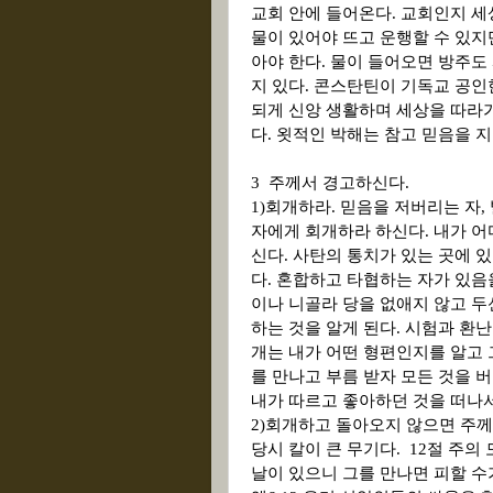
교회 안에 들어온다
.
교회인지 세
물이 있어야 뜨고 운행할 수 있지
아야 한다
.
물이 들어오면 방주도
지 있다
.
콘스탄틴이 기독교 공인한
되게 신앙 생활하며 세상을 따라
다
.
욋적인 박해는 참고 믿음을 
3
주께서 경고하신다
.
1)
회개하라
.
믿음을 저버리는 자
,
자에게 회개하라 하신다
.
내가 어
신다
.
사탄의 통치가 있는 곳에 
다
.
혼합하고 타협하는 자가 있음
이나 니골라 당을 없애지 않고 
하는 것을 알게 된다
.
시험과 환난
개는 내가 어떤 형편인지를 알고
를 만나고 부름 받자 모든 것을 
내가 따르고 좋아하던 것을 떠나
2)
회개하고 돌아오지 않으면 주께
당시 칼이 큰 무기다
.
12
절 주의 
날이 있으니 그를 만나면 피할 수