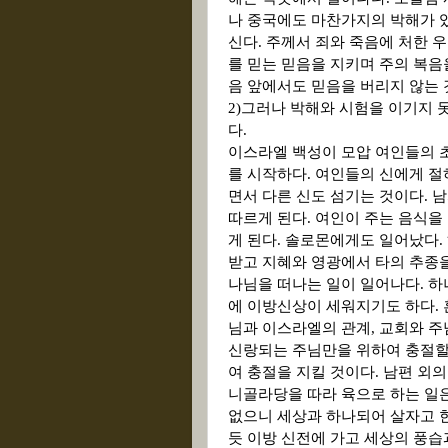
나 중국에도 마찬가지의 박해가 
신다
.
주께서 죄와 죽음에 처한 
를 믿는 믿음을 지키며 주의 복
음 앞에서도 믿음을 버리지 않는
2)
그러나 박해와 시험을 이기지 
다
.
이스라엘 백성이 모압 여인들의 
를 시작하다
.
여인들의 신에게 절
면서 다른 신도 섬기는 것이다
.
남
따르게 된다
.
여인이 주는 음식을
게 된다
.
솔로몬에게도 일어났다
.
받고 지혜와 영광에서 타의 추종을
나님을 떠나는 일이 일어나다
.
하
에 이방신상이 세워지기도 하다
.
님과 이스라엘의 관계
,
교회와 주
신랑되는 주님만을 위하여 충절할
여 충절을 지킬 것이다
.
남편 외의
니골라당을 따라 육으로 하는 일은
없으니 세상과 하나되어 살자고 
듯 이방 신전에 가고 세상의 풍습