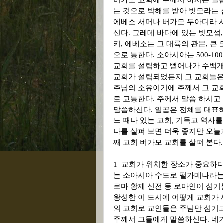
버가모 교회에 주께서 하시는 말
는 것으로 박해를 받아 밧모라는 
에베소 서머나 버가모 두아디라 
신다
.
그레데 바다에 있는 밧모섬
키
,
에베소는 그 대륙의 관문
,
큰 
으로 통한다
.
소아시아는
500-10
교회를 설립하고 뻗어나가 수백개
교회가 설립되었든지 그 교회들은
주님의 소유이기에 주께서 그 교
로 교통한다
.
주께서 말씀 하시고
말씀하신다
.
일곱은 전체를 대표
느 때나 있는 교회
,
기독교 역사를
나를 살펴 보면 더욱 좋지만 오늘
째 교회 버가모 교회를 살펴 본다
.
1
교회가 위치한 장소가 중요하
는 소아시아 수도로 펄가메나라는
로마 황제 신전 등 로마인이 섬기
왕성한
이 도시에 어떻게 교회가
의 교회로 교인들은 주님만 섬기
주께서 그들에게 말씀하신다
.
네