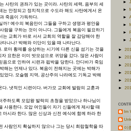
►
는 사탄의 권좌가 있는 곳이라
.
사탄의 세력
,
음부의 세
►
제는 안정되고 정치적으로 수도라 해도 사탄에게서 온
과 죽음이 가득하다
.
►
우실까
?
예수의 복음만이 그들을 구하고 생명과 평안을
►
 사람을 구하는 것이 아니다
.
그들에게 복음이 필요하기
►
서는 교회가 바로 서서 교회의 역할을 잘 감당해야 한
►
 나타나나
?
박해와 이단이 있을 때 나타난다
.
다
.
로마 황제를 숭상하는 시기에 다른 신을 섬기는 것을
►
20
자 요한은 이미 밧모섬으로 귀양을 갔다
.
많은 사람이
►
20
믿음으로 인하여 시련과 핍박을 당한다
.
안디바가 죽임
►
20
 박해는 언제나 있다
.
복음이 전해지는 곳에는 박해가
►
20
 있었다
.
모슬렘 지역
,
공산주의 나라에도 기독교 박해
►
20
온다
.
냇적인 시련이다
.
버가모 교회에 발람의 교훈과
►
20
저주하도록 모압왕 발락의 초청을 받았으나 하나님이
CONTR
을 사용한다
.
모압 여인들이 자기 신들에게 제사할 때
Im 
고 마시라 한다
.
많은 신상과 신전 예식에 함께 하라 한
Un
떤 사람인지 확실하지 않으나 그는 당시 희랍철학을 따
이종