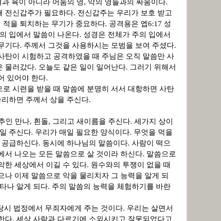
과 육이 아니라 어둠의 영
,
악의 영들과의 싸움이다
.
때 전신갑주가 필요하다
.
전신갑주는 우리가 보호 받고
 적을 퇴치하는 무기가 중요하다
.
공격용은 엡
6:17
성
의 입에서 말씀이 나온다
.
성경은 전체가 주의 입에서
 무기다
.
주께서 그것을 사용하시는 모범을 보여 주셨다
.
사탄이 시험하고 공격하였을 때 주님은 오직 말씀만 사
은 물러갔다
.
오늘도 같은 일이 일어난다
.
그러기 위해서
어 있어야 한다
.
로 시련을 받을 때 말씀에 분명히 서서 대항하면 사탄
승리하면 주께서 상을 주신다
.
추인 만나
,
흰돌
,
그리고 새이름을 주신다
.
세가지 상이
매일 주신다
.
우리가 매일 필요한 양식이다
.
무엇을 먹을
 공급하신다
.
동시에 하나님의 말씀이다
.
사람이 떡으
에서 나오는 모든 말씀으로 살 것이라 하신다
.
말씀으로
악한 세상에서 이길 수 있다
.
원수와의 투쟁이 없을 때
으나 이제 말씀으로 악을 물리치자 그 능력을 알게 되
타나 알게 되다
.
주의 말씀의 능력을 체험하기를 바란
당시 법정에서 무죄자에게 주는 것이다
.
우리는 살면서
당한다
.
세상 사람과 다르기에 소외시키고 잘못되었다고