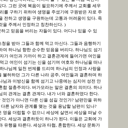
있다
.
그런 곳에 복음이 필요하기에 주께서 교회를 세우
우리를 구하기 위하여 생명을 주셨기에 구원받은 자로 주
음을 전하고 생명을 구원하는데 고통과 어려움이 있다
.
죽
 것을 주께서 인정하고 칭찬하신다
. )
못하고 믿음을 버리는 자들이 있다
.
어디나 있을 수 있
초청을 받아 그들과 함께 먹고 마신다
.
그들과 음행하기
하여 하나님 향한 순수한 믿음을 버리다
.
하나님도 섬기
자가 여인과 가까이 하고 결혼관계에 들어가면 여인을
 먹고 여인이 섬기는 신을 섬기며 여호와 하나님을 떠나
하나님께 일천 번제를 드리며 하나님의 인정과 사랑을
 불허하던 그가 다른 나라 공주
,
여인들과 결혼하며 하
나님과 이방신을 함께 섬기고 나중에는 심지어 성전 안
혼합 절충주의다
.
버가모라는 말은 결혼의 의미다
.
하나
님의 관계는 결혼 관계다
.
내가 너와 결혼하였다 한다
.
 것인가 아니면 다른 신을 섬길 것인가
?
남편만을 위하
 다른 남자와 관계를 맺는 것을 용납할 남편이 있나
?
 영을 더럽힐 수 없으니 세상에 살면서 세상을 떠날 수
한다
.
세상과 결혼하듯이 하나가 된다
.
이들은 교회에 가
과 유행을 따른다
.
세상과 타협
,
혼합한다
.
세상 문화가