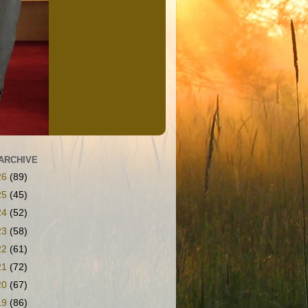
ARCHIVE
26
(89)
25
(45)
24
(52)
23
(58)
22
(61)
21
(72)
20
(67)
19
(86)