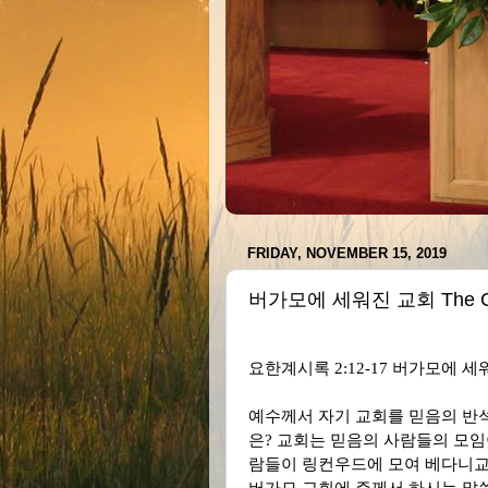
FRIDAY, NOVEMBER 15, 2019
버가모에 세워진 교회 The Chu
요한계시록
2:12-17
버가모에 세
예수께서 자기 교회를 믿음의 반
은
?
교회는 믿음의 사람들의 모
람들이 링컨우드에 모여 베다니