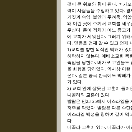
것이 큰 위로와 힘이 된다
.
버가모
력이 사람들을 주장하고 있다
.
경
거짓과 속임
,
불안과 두려움
,
억압
왜 이런 곳에 주께서 교회를 세
주신다
.
돈이 정치가 어느 종교가
에 교회가 세워진다
.
그러기 위해
다
.
믿음을 언제 알 수 있고 언제
1)
교회를 향한 외적인 박해가 있
허락하지 않는다
.
에베소교회 목회
죽임을 당한다
.
버가모 교인들도 
을 화형을 당하였다
.
역사상 이런
온다
.
일본 중국 한국에도 박해가
가 있다
.
2)
교회 안에 잘못된 교훈이 들어
니골라의 교훈이 있다
.
발람은 민
23-25
에서 이스라엘을 
저주를 막았다
.
발람은 다른 수단
이스라엘 백성을 청하여 같이 먹
다
.
니골라 교훈이 있다
.
니골라가 어