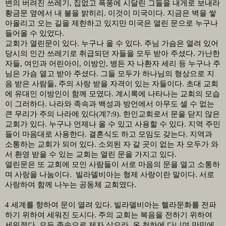
변의 버려진 쓰레기
,
집없고 폭풍에 시달린 그들을 내게로 보내라
황금문 옆에서 내 불을 밝히리
.
이것이 미국이다
.
지금은 벽을 쌓
아올리고 오는 길을 제한하고 있지만 미국은 열린 문으로 누구나
들어올 수 있었다
.
교회가 열린문이 있다
.
누구나 올 수 있다
.
주님 가슴은 열려 있어
당시의 인간 쓰레기로 취급되던 자들을 모두 받아 주셨다
.
가난한
자들
,
여인과 어린아이
,
이방인
,
병든 자 나환자 세리 등 누구나 주
님은 가슴 열고 받아 주셨다
.
그들 모두가 하나님의 형상으로 지
음 받은 사람들
,
주의 사랑 받을 자격이 있는 자들이다
.
초대 교회
에 유대인 이방인이 함께 모였다
.
계시록에 나타나는 교회의 모습
이 그러하다
.
나라와 족속과 백성과 방언에서 아무도 셀 수 없는
큰 무리가 주의 나라에 있다
(
계
7:9).
한인교회로서 문을 닫지 않은
교회가 있다
.
누구나 언제나 올 수 있고 사용할 수 있다
.
지역 주민
들이 마음대로 사용한다
.
결혼식도 하고 모임도 갖는다
.
지역과
소통하는 교회가 되어 있다
.
소외된 자 갈 곳이 없는 자 모두가 와
서 환영 받을 수 있는 교회는 열린 문을 가지고 있다
.
열린문은 또 교회에 모인 사람들이 서로 마음의 문을 열고 소통하
며 사랑을 나눔이다
.
빌라델비아는 형제 사랑이란 말이다
.
서로
사랑하여 함께 나누는 공동체 교회였다
.
4
세계를 향하여 문이 열려 있다
.
빌라델비아는 헬라문화를 전파
하기 위하여 세워진 도시다
.
주의 교회는 복음을 전하기 위하여
세워졌다
.
모든 족속으로 제자 삼으라
.
온 천하에 다니며 만민에