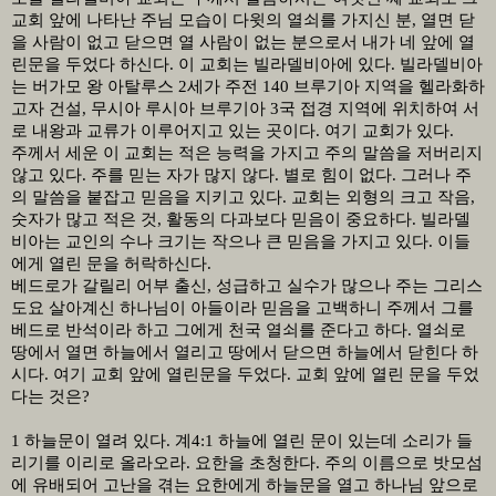
교회 앞에 나타난 주님 모습이 다윗의 열쇠를 가지신 분
,
열면 닫
을 사람이 없고 닫으면 열 사람이 없는 분으로서 내가 네 앞에 열
린문을 두었다 하신다
.
이 교회는 빌라델비아에 있다
.
빌라델비아
는 버가모 왕 아탈루스
2
세가 주전
140
브루기아 지역을 헬라화하
고자 건설
,
무시아 루시아 브루기아
3
국 접경 지역에 위치하여 서
로 내왕과 교류가 이루어지고 있는 곳이다
.
여기 교회가 있다
.
주께서 세운 이 교회는 적은 능력을 가지고 주의 말씀을 저버리지
않고 있다
.
주를 믿는 자가 많지 않다
.
별로 힘이 없다
.
그러나 주
의 말씀을 붙잡고 믿음을 지키고 있다
.
교회는 외형의 크고 작음
,
숫자가 많고 적은 것
,
활동의 다과보다 믿음이 중요하다
.
빌라델
비아는 교인의 수나 크기는 작으나 큰 믿음을 가지고 있다
.
이들
에게 열린 문을 허락하신다
.
베드로가 갈릴리 어부 출신
,
성급하고 실수가 많으나 주는 그리스
도요 살아계신 하나님이 아들이라 믿음을 고백하니 주께서 그를
베드로 반석이라 하고 그에게 천국 열쇠를 준다고 하다
.
열쇠로
땅에서 열면 하늘에서 열리고 땅에서 닫으면 하늘에서 닫힌다 하
시다
.
여기 교회 앞에 열린문을 두었다
.
교회 앞에 열린 문을 두었
다는 것은
?
1
하늘문이 열려 있다
.
계
4:1
하늘에 열린 문이 있는데 소리가 들
리기를 이리로 올라오라
.
요한을 초청한다
.
주의 이름으로 밧모섬
에 유배되어 고난을 겪는 요한에게 하늘문을 열고 하나님 앞으로