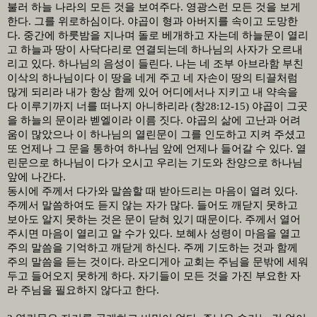
불러 하늘 나라의 모든 것을 보여주다
.
영광스런 모든 것을 보게
한다
.
그를 위로하심이다
.
야곱이 형과 아버지를 속이고 도망한
다
.
중간에 하룻밤을 지나며 돌로 베개하고 자는데 하늘문이 열리
고 하늘과 땅이 사닥다리로 연결되는데 하나님의 사자가 오르내
리고 있다
.
하나님의 음성이 들린다
.
나는 네 조부 아브라함 부친
이삭의 하나님이다 이 땅을 네게 주고 네 자손이 땅의 티끌처럼
많게 되리라 내가 항상 함께 있어 어디에서나 지키고 내 약속을
다 이루기까지 너를 떠나지 아니하리라
(
창
28:12-15)
야곱이 그곳
을 하늘의 문이라 벧엘이라 이름 짓다
.
야곱의 삶에 고난과 어려
움이 많았으나 이 하나님의 열린문이 그를 인도하고 지켜 주셨고
또 언제나 그 문을 통하여 하나님 앞에 언제나 들어갈 수 있다
.
열
린문으로 하나님이 다가 오시고 우리는 기도와 찬양으로 하나님
앞에 나간다
.
동시에 주께서 다가와 말씀할 때 받아드리는 마음이 열려 있다
.
주께서 말씀하여도 듣지 않는 자가 많다
.
들어도 깨닫지 못하고
보아도 알지 못하는 것은 문이 닫혀 있기 때문이다
.
주께서 열어
주시면 마음이 열리고 알 수가 있다
.
보혜사 성령이 마음을 열고
주의 말씀을 기억하고 깨닫게 하신다
.
주께 기도하는 것과 함께
주의 말씀을 듣는 것이다
.
라오디게아 교회는 주님을 문밖에 세워
두고 들어오지 못하게 하다
.
자기들이 모든 것을 가진 부요한 자
라 주님을 필요하지 않다고 한다
.