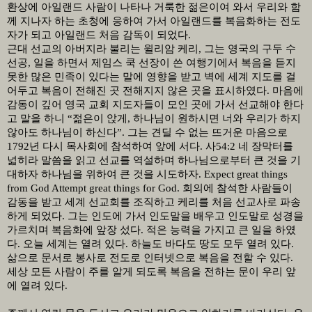
환상에 아일랜드 사람이 나타나 거룩한 젊은이여 와서 우리와 함
께 지나자 하는 초청에 응하여 가서 아일랜드를 복음화하는 전도
자가 되고 아일랜드 처음 감독이 되었다
.
근대 선교의 아버지라 불리는 윌리암 케리
,
그는 영국의 구두 수
선공
,
일을 하면서 제임스 쿡 선장이 쓴 여행기에서 복음을 듣지
못한 많은 민족이 있다는 말에 영향을 받고 벽에 세계 지도를 걸
어두고 복음이 전해진 곳 전해지지 않은 곳을 표시하였다
.
마음에
감동이 깊어 영국 교회 지도자들이 모인 곳에 가서 선교해야 한다
고 말을 하니
“
젊은이 앉게
,
하나님이 원하시면 너와 우리가 하지
않아도 하나님이 하신다
”.
그는 견딜 수 없는 뜨거운 마음으로
1792
년 다시 목사회에 참석하여 앞에 서다
.
사
54:2
네 장막터를
넓히라 말씀을 읽고 선교를 역설하며 하나님으로부터 큰 것을 기
대하자 하나님을 위하여 큰 것을 시도하자
. Expect great things
from God Attempt great things for God.
회의에 참석한 사람들이
감동을 받고 세계 선교회를 조직하고 케리를 처음 선교사로 파송
하게 되었다
.
그는 인도에 가서 인도말을 배우고 인도말로 성경을
가르치며 복음화에 앞장 섰다
.
적은 능력을 가지고 큰 일을 하였
다
.
오늘 세계는 열려 있다
.
하늘도 바다도 땅도 모두 열려 있다
.
삶으로 문서로 봉사로 전도로 인터넷으로 복음을 전할 수 있다
.
세상 모든 사람이 주를 알게 되도록 복음을 전하는 문이 우리 앞
에 열려 있다
.