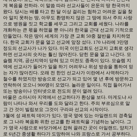
게 복음을 전하라
.
이 말씀 따라 선교사들이 은둔의 땅 한국까지
왔다
.
당시는 배를 타고 한 달 이상 걸리는 험하고 어려운 길을 찾
아 알지 못하는 땅
,
아무도 환영하지 않은 그 땅에 와서 주의 사랑
으로 병원을 짓고 학교를 세우고 그리고 교회를 세웠다
.
나라를
개화하는 큰 몫을 하였을 뿐 아니라 한국을 근대 선교의 기적으로
만들었다
.
작은 땅이 세계의 가장 큰 교회
50
중 절반을 차지하였
다
.
한국 교회가 문을 열고 선교에 앞장 섰다
. 170
나라에
3
만명
정도의 선교사가 나가 있다
.
미국 이민교회도 선교지 교회로 생각
하면 선교사의 숫자는 훨신 많아진다
.
닫힌 문을 열고 나간다
.
모
슬렘 지역
,
공산지역이 닫혀 있고 미전도 종족이 있다
.
모슬렘 지
역에 선교사가 들어가 일을 하기 어려우나 위성 방송을 통하여 믿
는 자가 많아진다
.
오래 전 한인 선교사가 이란에서 사역하다가
철수를 하였지만 방송으로 선교가 되고 있어 몇 년 후에 방문하고
연락하여 모으니
900
명이 모였다
.
놀라운 일이다
.
직접 들어가서
또는 방송이나 인터넷으로 전도의 문이 열려 있다
.
바울은 소아시아 지역에서 선교하다가 환상을 보다
.
마게도냐 사
람이 나타나 와서 우리를 도와 달라고 한다
.
주의 부르심으로 알
고 간 것이 빌립보요 그것이 구라파 선교의 시작이다
.
3
월에 성 패트릭 데이가 있다
.
영국 옆에 있는 아일랜드의 경축일
로 그 나라 복음화 위한 선교를 한 패트릭을 기념하는 날이다
.
그
가 영국 사람으로 바닷가에서 잡혀 끌려간 곳이 아일랜드
,
양치기
로
6
년간 종생활 하다가 도망하여 나와 프랑스로 가서 공부하다
.