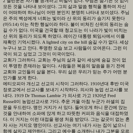
2
열린문은 자기를 공개하고 비밀이 없다
.
주님은 숨기는 것 없이
모든 것을 나타내 보이셨다
.
그의 삶과 말씀 행적을 통하여 자신
이 어떠하며 하나님이 어떤 분인지 분명히 나타내 보이셨다
.
주님
은 주의 백성에게 너희는 빛이라 산 위의 동리가 숨기지 못한다
(
마
5:14)
이는 착한 행실이라 하다
.
불이 비쳐진 산위의 동리는 숨
길 수가 없다
.
미국을 건국할 때 청교도는 이 나라가 빛이 비치는
산 위의 동리가 되도록 하였다
.
레이간 대통령 퇴임사에서 이를
재확인 기억시켰다
. A lighted city on the hill
숨길 수가 없다
.
세상
누구나 보고 안다
.
투명한 모습 보고 사람들이 모여온다
.
그런 미
국이 되고 싶었고 그것이 미국이었다
.
교회가 그러하다
.
교회는 주님의 삶과 같이 세상에 숨길 것이 없
이 투명한 존재라는 말이다
.
사람들은 복음의 말씀을 듣기 전에
교회와 교인들의 삶을 본다
.
우리 삶은 우리가 믿는 주가 어떤 분
인가를 보게 한다
.
에티오피아 개신교 선교의 시작이 그러하다
. 1910
년대 후반 미국
장로교에서 선교사를 보내기 시작하다
.
의사와 농업 선교사를 보
내다
. 1919 Dr Thomas Lambie
가 의사로 가고
1920
년
Fred
Russell
이 농업선교사로 가다
.
추운 겨울 아침 누군가 러셀의 집
문을 두드린다
.
맹인 거지가 서 있다
.
들어오게 하니 문간에 앉는
것을 안내하여 소파에 앉게 하고 따뜻한 커피와 음식을 대접하였
다
.
이 거지는 이런 대접을 평생 처음 받았다
.
그는 갈곳이 없는 혼
자 사는 거지요 맹인이다
.
선교사는 여기 내가 사는 집이 넓으니
함께 살자고 제안하다
.
그리고 예수를 소개하니 내가 그분을 모르