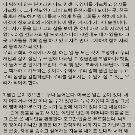
나 당신이 믿는 분이라면 나도 믿겠다
.
영어를 가르치고 점자를
가르치다
.
그가 전도인이 되어 트럭 운전자들이 모이는 곳
,
친구
들에게 전도하여 뎀비 돌로 지역에 처음 교회를 시작하게 되다
.
이것이 장로교회의 시작이다
.
이 맹인 거지가 기다다 솔란이다
.
선교사가 문을 열고 그의 삶을 보여 준 것이 바로 교회 시작이 되
었다
.
러셀 선교사의 딸 도로시가 나이
70
인데도 내가 있을 때 그
곳 고아들을 위해 일을 하고 있고 자주 만나 교제하며 함께 사역
의 동역자가 되었다
.
우리 교회의 조직이나 재정
,
하는 일 등 모든 것이 투명하고 우리
개인의 삶이 정말 누구 앞에 나타날 수 있을만큼 투명하나
?
햇빛
이 들어오면 먼지가 보인다
.
주의 빛 앞에 부족이 나타난다
.
그때
는 회개하고 기도하는 것이다
.
주께서 우리 앞에 열린 문을 두고
우리 심령을 감찰하신다
.
우리를 살피시는 주 앞에 설 수 있는 우
리가 되어야 한다
.
3
열린 문이 있으면 누구나 들어온다
.
미국은 열린 문이 있다
.
세
계 어디서나 어떤 이나 올 수가 있었다
.
뉴욕 자유의 여인상 그곳
에 엠마 라자루스가 쓴 시가 동판에 새겨져 있다 이런 내용이다
.
…
손에 횃불을 들고 서 있는 여인은 난민의 어머니다 횃불을 든
그 손은 온 세계인을 환영한다 조그만 입술은 부르짖는다
.
너희
옛 땅이여 지나간 영광은 네가 간직하라 너의 지치고 가난하고 힘
든 군중
,
자유를 숨쉬고 싶어하는 자들을 내게로 보내라 너희 해