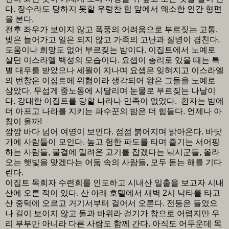
다. 장수라도 당하지 못할 우렁찬 힘 앞에서 왜소한 인간 형편
을 본다.
전후 좌우가 보이지 않고 폭풍의 어려움으로 부르짖는 고통,
빚은 늘어가고 일은 되지 않고 가족의 고난과 질병이 겹친다.
도움이나 희망도 없어 부르짖는 밤이다. 이집트에서 노예로
살던 이스라엘 백성의 모습이다. 요셉이 총리로 있을 때는 특
별 대우를 받았으나 세월이 지나며 요셉은 잊혀지고 이스라엘
의 번창은 이집트에 위협이라 생각되어 왕은 그들을 노예로
삼았다. 무섭게 중노동에 시달리며 눈물로 부르짖는 나날이
다. 강대한 이집트를 당할 나라나 민족이 없었다. 환자는 밤에
더 아프고 나라를 지키는 파수꾼의 밤은 더 힘들다. 언제나 아
침이 올까!
깜깜 바다 넘어 여명이 보인다. 점점 붉어지며 밝아온다. 바닷
가에 사람들이 모인다. 높고 험한 파도를 타며 즐기는 서어핑
하는 사람들, 물결에 밀려온 고기를 잡겠다는 낚시군들, 올라
오는 햇빛을 맞겠다는 어둠 속의 사람들, 모두 돋는 해를 기다
린다.
이집트 목회자 수련회를 인도하고 시내산 일출을 보고자 시내
산에 오른 적이 있다. 산 아래 호텔에서 새벽 2시 낙타를 타고
산 중턱에 오르고 거기서부터 걸어서 오른다. 전등은 들었으
나 길이 보이지 않고 돌과 바위라 걷기가 참으로 어렵지만 우
리 부부만 아니라 다른 사람도 함께 간다. 아직도 어두운데 목