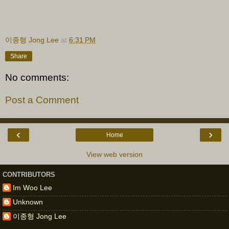
이종형 Jong Lee
at
6:31 PM
Share
No comments:
Post a Comment
‹
›
Home
View web version
CONTRIBUTORS
Im Woo Lee
Unknown
이종형 Jong Lee