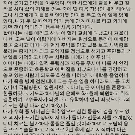
지어 옮기고 안정을 이루었다. 엄한 시모에게 글을 배우고 길
쌈을 하며 삶의 지혜를 얻는 중에 딸 다음 장남인 내가 태어났
으나 시모에게 아들을 빼앗기듯 안아볼 틈도 없이 일에 얽매
였다. 내가 두 살 때인지 엄마 품에 안겨 마차를 타고 외가에
가던 것이 엄마와의 행복한 처음 기억이다.
할머니는 나를 데리고 산 넘어 멀리 교회에 다녔으나 겨울이
나 비 오는 날이 어렵기에 아버지는 효성으로 동리에 예배당
을 지으시고 어머니가 먼저 주님을 믿고 별을 보고 새벽종을
울리는 종지기가 되고 교역자를 정성으로 섬기고 주민들의 기
념일을 기억하고 베푸는 사랑을 나에게 심어주셨다.
어머니는 나에게 일찍 독립심과 자유를 주시며 나를 한 인격
으로 존중하고 초등학교 이후 집을 떠났으나 나를 건강하고
쓸모 있는 사람이 되도록 최선을 다하셨다. 대학을 졸업하며
내가 죽을 병에 걸린 때에 그는 무슨 일을 하더라도 나를 고치
겠다며 국립병원에 입원시켰다. 아버님은 어머님을 존중하고
찬동하였다. 기도와 하나님의 은혜로 6개월에 퇴원하고 취직
결혼하여 교수목사가 되겠다고 유학하며 멀리 떠났으나 그의
기도는 항상 나와 같이 하였다.
내가 수학 중 어머님은 척추암으로 심한 통증에 걸을 수도 없
어 의사가 포기한 상태에서 내가 돌아가 전문의사를 소개받았
더니 치료는 불가하나 통증은 줄일 것이라 하며 기도팀의 응
원으로 수술을 하고 기적으로 2년 후에 걷기 시작하여 아픈