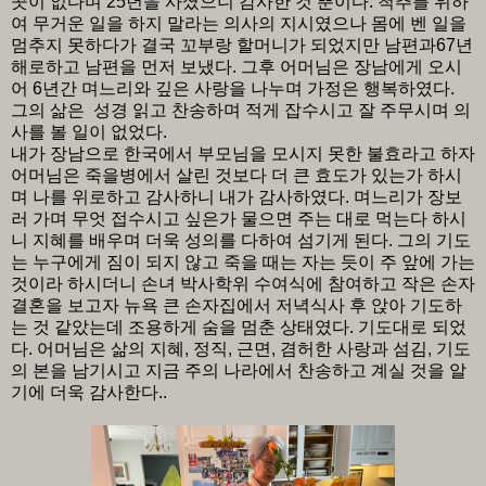
곳이 없다며 25년을 사셨으니 감사한 것 뿐이다. 척추를 위하
여 무거운 일을 하지 말라는 의사의 지시였으나 몸에 벤 일을
멈추지 못하다가 결국 꼬부랑 할머니가 되었지만 남편과67년
해로하고 남편을 먼저 보냈다. 그후 어머님은 장남에게 오시
어 6년간 며느리와 깊은 사랑을 나누며 가정은 행복하였다.
그의 삶은 성경 읽고 찬송하며 적게 잡수시고 잘 주무시며 의
사를 볼 일이 없었다.
내가 장남으로 한국에서 부모님을 모시지 못한 불효라고 하자
어머님은 죽을병에서 살린 것보다 더 큰 효도가 있는가 하시
며 나를 위로하고 감사하니 내가 감사하였다. 며느리가 장보
러 가며 무엇 접수시고 싶은가 물으면 주는 대로 먹는다 하시
니 지혜를 배우며 더욱 성의를 다하여 섬기게 된다. 그의 기도
는 누구에게 짐이 되지 않고 죽을 때는 자는 듯이 주 앞에 가는
것이라 하시더니 손녀 박사학위 수여식에 참여하고 작은 손자
결혼을 보고자 뉴욕 큰 손자집에서 저녁식사 후 앉아 기도하
는 것 같았는데 조용하게 숨을 멈춘 상태였다. 기도대로 되었
다. 어머님은 삶의 지혜, 정직, 근면, 겸허한 사랑과 섬김, 기도
의 본을 남기시고 지금 주의 나라에서 찬송하고 계실 것을 알
기에 더욱 감사한다..