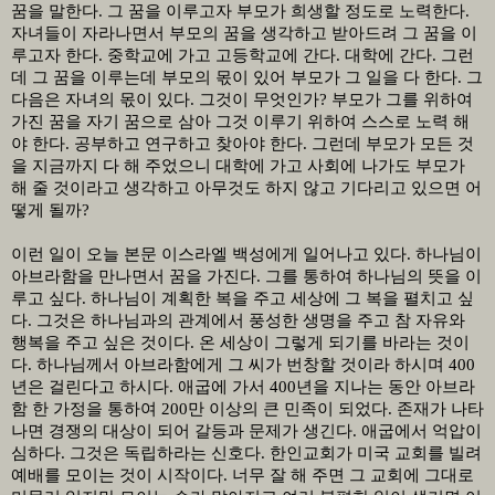
꿈을 말한다
.
그 꿈을 이루고자 부모가 희생할 정도로 노력한다
.
자녀들이 자라나면서 부모의 꿈을 생각하고 받아드려 그 꿈을 이
루고자 한다
.
중학교에 가고 고등학교에 간다
.
대학에 간다
.
그런
데 그 꿈을 이루는데 부모의 몫이 있어 부모가 그 일을 다 한다
.
그
다음은 자녀의 몫이 있다
.
그것이 무엇인가
?
부모가 그를 위하여
가진 꿈을 자기 꿈으로 삼아 그것 이루기 위하여 스스로 노력 해
야 한다
.
공부하고 연구하고 찾아야 한다
.
그런데 부모가 모든 것
을 지금까지 다 해 주었으니 대학에 가고 사회에 나가도 부모가
해 줄 것이라고 생각하고 아무것도 하지 않고 기다리고 있으면 어
떻게 될까
?
이런 일이 오늘 본문 이스라엘 백성에게 일어나고 있다
.
하나님이
아브라함을 만나면서 꿈을 가진다
.
그를 통하여 하나님의 뜻을 이
루고 싶다
.
하나님이 계획한 복을 주고 세상에 그 복을 펼치고 싶
다
.
그것은 하나님과의 관계에서 풍성한 생명을 주고 참 자유와
행복을 주고 싶은 것이다
.
온 세상이 그렇게 되기를 바라는 것이
다
.
하나님께서 아브라함에게 그 씨가 번창할 것이라 하시며
400
년은 걸린다고 하시다
.
애굽에 가서
400
년을 지나는 동안 아브라
함 한 가정을 통하여
200
만 이상의 큰 민족이 되었다
.
존재가 나타
나면 경쟁의 대상이 되어 갈등과 문제가 생긴다
.
애굽에서 억압이
심하다
.
그것은 독립하라는 신호다
.
한인교회가 미국 교회를 빌려
예배를 모이는 것이 시작이다
.
너무 잘 해 주면 그 교회에 그대로