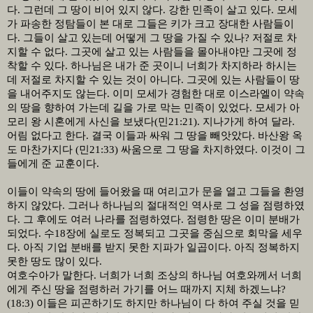
다
.
그런데 그 땅이 비어 있지 않다
.
강한 민족이 살고 있다
.
모세
가 파송한 정탐들이 본 대로 그들은 키가 크고 장대한 사람들이
다
.
그들이 살고 있는데 어떻게 그 땅을 가질 수 있나
?
저절로 차
지할 수 없다
.
그곳에 살고 있는 사람들을 몰아내야만 그곳에 정
착할 수 있다
.
하나님은 내가 준 곳이니 너희가 차지하라 하시는
데 저절로 차지할 수 있는 것이 아니다
.
그곳에 있는 사람들이 땅
을 내어주지도 않는다
.
이미 모세가 경험한 대로 이스라엘이 약속
의 땅을 향하여 가는데 길을 가로 막는 민족이 있었다
.
모세가 아
모리 왕 시혼에게 사신을 보냈다
(
민
21:21).
지나가게 하여 달라
.
어림 없다고 한다
.
결국 이들과 싸워 그 땅을 빼앗았다
.
바산왕 옥
도 마찬가지다
(
민
21:33)
싸움으로 그 땅을 차지하였다
.
이것이 그
들에게 준 교훈이다
.
이들이 약속의 땅에 들어왔을 때 여리고가 문을 열고 그들을 환영
하지 않았다
.
그러나 하나님의 절대적인 역사로 그 성을 점령하였
다
.
그 후에도 여러 나라를 점령하였다
.
점령한 땅은 이미 분배가
되었다
.
수
18
장에 실로도 정복되고 그곳을 중심으로 회막을 세우
다
.
아직 기업 분배를 받지 못한 지파가 일곱이다
.
아직 정복하지
못한 땅도 많이 있다
.
여호수아가 말한다
.
너희가 너희 조상의 하나님 여호와께서 너희
에게 주신 땅을 점령하러 가기를 어느 때까지 지체 하겠느냐
?
(18:3)
이들은 피곤하기도 하지만 하나님이 다 하여 주실 것을 믿