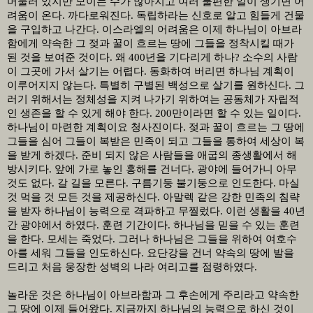
머물러 있지만 모이는 수가 많아지고 여러 불편한 일이 생기면 어
려움이 온다
.
까다로워진다
.
독립하라는 신호로 알고 힘들게 건물
을 구입하고 나간다
.
이스라엘의 어려움은 이제 하나님이 아브라
함에게 약속한 그 젖과 꿀이 흐르는 땅에 그들을 정착시킬 때가
된 것을 보여준 것이다
.
왜
400
년을 기다리게 하나
?
소수의 사람
이 그곳에 가서 살기는 어렵다
.
동화하여 버리면 하나님 계획이
이루어지지 않는다
.
특별히 구별된 백성으로 살기를 원하신다
.
그
러기 위해서는 정체성을 지켜 나가기 위하여는 공동체가 자립적
인 생존을 할 수 있게 해야 한다
. 200
만이라면 할 수 있는 일이다
.
하나님이 마련한 계획이요 청사진이다
.
젖과 꿀이 흐르는 그 땅에
그들을 심어 그들이 복받은 민족이 되고 그들을 통하여 세상이 복
을 받게 하겠다
.
준비 되지 않은 사람들을 애굽의 종생활에서 해
방시키다
.
앞에 가로 놓인 홍해를 건너다
.
광야에 들어가니 아무
것도 없다
.
갈 길을 모른다
.
구름기둥 불기둥으로 인도한다
.
마실
것 먹을 것 모든 것을 제공하신다
.
아말렉 같은 강한 민족의 침략
을 받자 하나님이 능력으로 격파하고 무찔렀다
.
이런 생활을
40
년
간 광야에서 하였다
.
훈련 기간이다
.
하나님을 믿을 수 있는 훈련
을 한다
.
모세는 죽었다
.
그러나 하나님은 그들을 위하여 여호수
아를 세워 그들을 인도하신다
.
요단강을 건너 약속의 땅에 발을
드리고 처음 웅장한 성벽의 나라 여리고를 점령하였다
.
놀라운 것은 하나님이 아브라함과 그 후손에게 주리라고 약속한
그 땅에 이제 들어왔다
.
지금까지 하나님의 능력으로 하신 것이