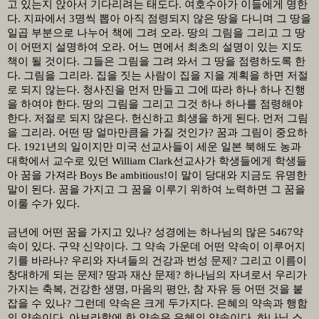
고 있는지 앉아서 기다리려는 태도다
.
여호수아가 이들에게 명한
다
.
지파에서
3
명씩 뽑아 아직 점령되지 않은 땅을 다니며 그 땅을
일곱 부분으로 나누어 책에 그려 오라
.
땅의 그림을 그리고 그 땅
이 어떤지 설명하여 오라
.
어느 면에서 최초의 설명이 있는 지도
책이 될 것이다
.
그들은 그림을 그려 와서 그 땅을 점령하도록 한
다
.
그림을 그리라
.
집을 짓는 사람이 집을 지을 계획을 하면 저절
로 되지 않는다
.
청사진을 먼저 만들고 그에 따라 하나 하나 진행
을 하여야 한다
.
땅의 그림을 그리고 그것 하나 하나를 점령해야
한다
.
저절로 되지 않은다
.
헌신하고 희생을 하게 된다
.
먼저 그림
을 그리라
.
어떤 땅 얼마만큼을 가질 것인가
?
꿈과 그림이 중요하
다
. 1921
년의 일이지만 미국 선교사들이 세운 일본 북해도 농과
대학에서 교수로 있던
William Clark
선교사가 학생들에게 학생들
아 꿈을 가져라
Boys Be ambitious!
이 말이 당대와 지금도 유명한
말이 된다
.
꿈을 가지고 그 꿈을 이루기 위하여 노력하면 그 꿈을
이룰 수가 있다
.
금년에 어떤 꿈을 가지고 있나
?
성경에는 하나님의 많은
5467
약
속이 있다
.
구약 신약이다
.
그 약속 가운데 어떤 약속이 이루어지
기를 바라나
?
우리와 자녀들의 건강과 번성 문제
?
그리고 이름이
창대하게 되는 문제
?
땅과 재산 문제
?
하나님의 자녀로서 우리가
가지는 축복
,
건강한 생명
,
마음의 평안
,
참 자유 등 어떤 것을 붙
잡을 수 있나
?
그런데 약속은 크게 두가지다
.
은혜의 약속과 행함
의 약속이다
.
아브라함에 한 약속은 은혜의 약속이다
.
하나님 스