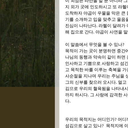
이 외삼촌 라반을 알 뿐 아니라 
지 외가 곳에 인도하시고 또 라헬
도착하자 야곱이 우물을 막은 큰
기를 소개하고 입을 맞추고 울음
진심이 나타난다
.
라헬이 달려가 
해 집으로 간다
.
야곱이 사연을 
이 말씀에서 무엇을 볼 수 있나
?
목적이 가는 곳이 분명하면 중간
나님의 동행과 약속이 같이 하면 
인사하고 기쁨으로 사랑하고 섬
고 목적한 바를 이루는 축복을 
사순절을 지나며 우리는 주님을 
그의 신부를 찾으러 오시다
.
멀고
김으로 우리의 혈육됨을 나타내시
까지 하시다
.
그 사랑에 감격한 사
다
.
우리의 목적지는 어디인가
?
어디
섬김으로 살고 있나
?
목적지에 이