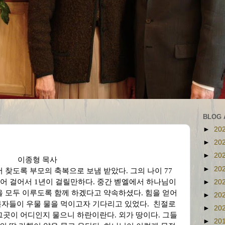
BLOG 
►
20
►
20
►
20
14) 이종형 목사
►
20
서 찾도록 부모의 축복으로 보냄 받았다
.
그의 나이
77
어 걸어서
1
년이 걸릴만하다
.
중간 벧엘에서 하나님이
►
20
을 모두 이루도록 함께 하겠다고 약속하셨다
.
힘을 얻어
►
20
목자들이 우물 물을 먹이고자 기다리고 있었다
.
친절로
►
20
그곳이 어디인지 물으니 하란이란다
.
외가 땅이다
.
그들
►
20