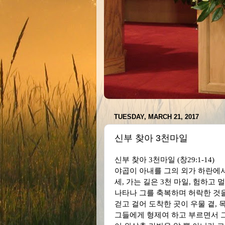
TUESDAY, MARCH 21, 2017
신부 찾아 3천마일
신부 찾아
3
천마일
(
창
29:1-
야곱이 아내를 그의 외가 하란에
세
,
가는 길은
3
천 마일
,
험하고 멀
나타나 그를 축복하며 허락한 것
걷고 걸어 도착한 곳이 우물 곁
,
그들에게 형제여 하고 부르면서 