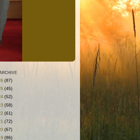
ARCHIVE
26
(87)
25
(45)
24
(52)
23
(58)
22
(61)
21
(72)
20
(67)
19
(86)