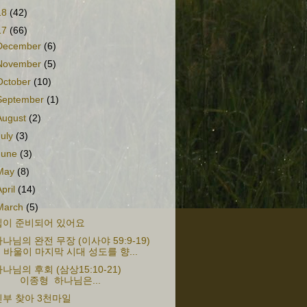
18
(42)
17
(66)
December
(6)
November
(5)
October
(10)
September
(1)
August
(2)
July
(3)
June
(3)
May
(8)
April
(14)
March
(5)
집이 준비되어 있어요
나님의 완전 무장 (이사야 59:9-19)
바울이 마지막 시대 성도를 향...
하나님의 후회 (삼상15:10-21)
이종형 하나님은...
신부 찾아 3천마일