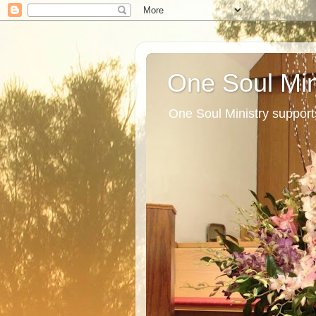
One Soul Min
One Soul Ministry support