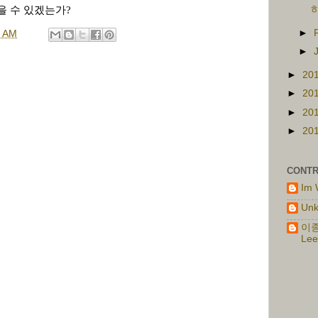
을 수 있겠는가
?
►
0 AM
►
►
20
►
20
►
20
►
20
CONTR
Im 
Un
이종
Lee