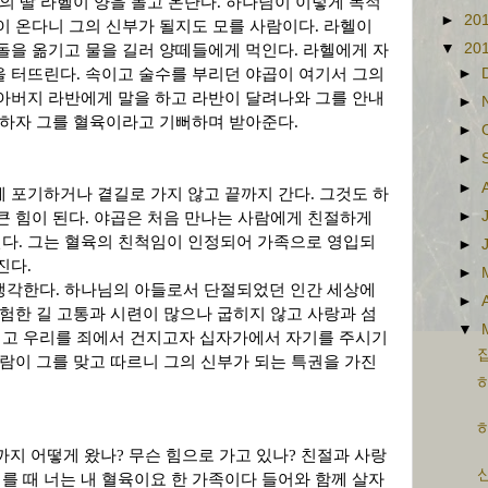
그의 딸 라헬이 양을 몰고 온단다
.
하나님이 이렇게 목적
►
20
이 온다니 그의 신부가 될지도 모를 사람이다
.
라헬이
▼
20
 돌을 옮기고 물을 길러 양떼들에게 먹인다
.
라헬에게 자
을 터뜨린다
.
속이고 술수를 부리던 야곱이 여기서 그의
►
아버지 라반에게 말을 하고 라반이 달려나와 그를 안내
►
말하자 그를 혈육이라고 기뻐하며 받아준다
.
►
►
►
에 포기하거나 곁길로 가지 않고 끝까지 간다
.
그것도 하
►
큰 힘이 된다
.
야곱은 처음 만나는 사람에게 친절하게
긴다
.
그는 혈육의 친척임이 인정되어 가족으로 영입되
►
가진다
.
►
생각한다
.
하나님의 아들로서 단절되었던 인간 세상에
►
 험한 길 고통과 시련이 많으나 굽히지 않고 사랑과 섬
▼
고 우리를 죄에서 건지고자 십자가에서 자기를 주시기
람이 그를 맞고 따르니 그의 신부가 되는 특권을 가진
하
까지 어떻게 왔나
?
무슨 힘으로 가고 있나
?
친절과 사랑
를 때 너는 내 혈육이요 한 가족이다 들어와 함께 살자