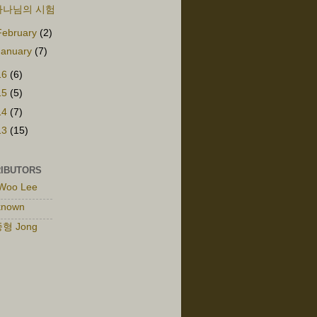
하나님의 시험
February
(2)
January
(7)
16
(6)
15
(5)
14
(7)
13
(15)
IBUTORS
Woo Lee
known
형 Jong