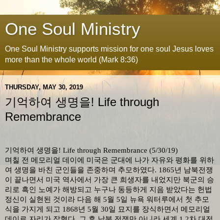
One Soul Ministry
One Soul Ministry supports mission for one soul Jesus loves
more than the whole world (Mark 8:36)
THURSDAY, MAY 30, 2019
기억하여 생명을! Life through
Remembrance
기억하여 생명을
! Life through Remembrance (5/30/19)
며칠 전 메모리얼 데이에 미국은 군대에 나가 자유와 평화를 위하
여 생명을 바친 군인들을 존중하며 추모하였다
. 1865
년 남북전쟁
이 끝나면서 미국 역사에서 가장 큰 희생자를 내었지만 북군의 승
리로 흑인 노예가 해방되고 누구나 동등하게 지음 받았다는 헌법
정신이 실현된 것이라 다음 해
5
월
5
일 뉴욕 워터루에서 첫 추모
식을 가지게 되고
1868
년
5
월
30
일 묘지를 장식하면서 메모리얼
데이로 자리가 잡혔다
.
그 후 남북 전쟁만 아니라 세계
1,2
차 대전
,