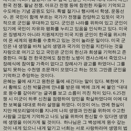
한국 전쟁
,
월남 전쟁
,
아프간 전쟁 등에 참전한 자들이 기억되고
수도에는 기념 공원도 있다
.
특별 절기나 행사에서 학생
,
운동선
수
,
온 국민이 함께 부르는 국가가 전쟁을 찬양하고 있듯이 국가
적으로 군인을 우대하고 있다
.
군인은 나라를 위하여 있고 군인이
있기에 국민이 자유와 평화를 누리고 있음을 인식하고 있다
.
미국
은 징병제가 아니라 지원제지만 미국 지원 군인이 한국을 위시하
여 온 세계의 평화를 수호하고 있는 것이 놀라운 일이다
.
미국 군
인은 내 생명을 바쳐 남의 생명과 국가의 안전을 지킨다는 것을
자랑으로 여기고 있고 국민은 군인의 헌신과 희생을 기억하고 존
중한다
.
며칠 전 한국전에도 참전한 노병이 캔사스에서 죽었으나
장례식에 참여할 가족이 없다고 장례사가 광고를 하였더니 그를
알지 못하는 수천명 조문객이 모였다고 하는 것도 그만큼 군인을
기억하고 추앙하는 것이다
.
은혜는 물에 새기고 원한은 돌에 새긴다는 말이 있다
.
북한에 가
서 황해도 신천 박물관에 안내를 받은 때 벽에 크게 써 붙인
“
대대
로 원수를 갚아라
”
는 글귀를 보고 소름이 끼친 적이 있다
. 6.25
전
쟁 시 미군이 하루 신천을 점령하여 양민을 학살하였다며 이에 대
한 보복을 대대로 하라 설명을 하였다
.
이것이 어느 면에 현실이
지만 메모리얼데이를 지나며 나의 생명과 안전을 위하여 수고한
사람을 고맙게 기억하고 나도 남을 위하여 헌신할 수 있다면 생명
에 생명을 이어가게 될 것이다
.
하나님은 그 백성에게 원수 갚는
것이 내게 있으니 내게 맡기고 너희는 서로 사랑하라며 생명의 법