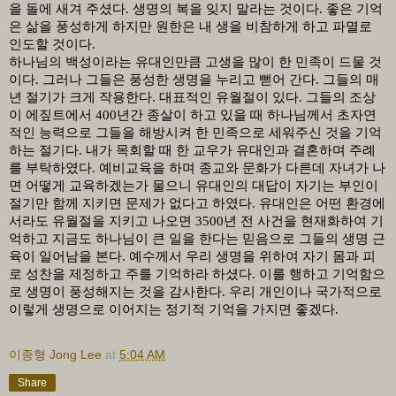
을 돌에 새겨 주셨다
.
생명의 복을 잊지 말라는 것이다
.
좋은 기억
은 삶을 풍성하게 하지만 원한은 내 생을 비참하게 하고 파멸로
인도할 것이다
.
하나님의 백성이라는 유대인만큼 고생을 많이 한 민족이 드물 것
이다
.
그러나 그들은 풍성한 생명을 누리고 뻗어 간다
.
그들의 매
년 절기가 크게 작용한다
.
대표적인 유월절이 있다
.
그들의 조상
이 에짚트에서
400
년간 종살이 하고 있을 때 하나님께서 초자연
적인 능력으로 그들을 해방시켜 한 민족으로 세워주신 것을 기억
하는 절기다
.
내가 목회할 때 한 교우가 유대인과 결혼하며 주례
를 부탁하였다
.
예비교육을 하며 종교와 문화가 다른데 자녀가 나
면 어떻게 교육하겠는가 물으니 유대인의 대답이 자기는 부인이
절기만 함께 지키면 문제가 없다고 하였다
.
유대인은 어떤 환경에
서라도 유월절을 지키고 나오면
3500
년 전 사건을 현재화하여 기
억하고 지금도 하나님이 큰 일을 한다는 믿음으로 그들의 생명 근
육이 일어남을 본다
.
예수께서 우리 생명을 위하여 자기 몸과 피
로 성찬을 제정하고 주를 기억하라 하셨다
.
이를 행하고 기억함으
로 생명이 풍성해지는 것을 감사한다
.
우리 개인이나 국가적으로
이렇게 생명으로 이어지는 정기적 기억을 가지면 좋겠다
.
이종형 Jong Lee
at
5:04 AM
Share