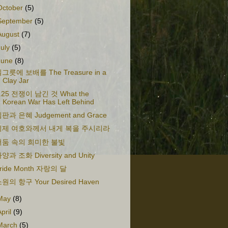
October
(5)
September
(5)
August
(7)
July
(5)
June
(8)
그릇에 보배를 The Treasure in a
Clay Jar
.25 전쟁이 남긴 것 What the
Korean War Has Left Behind
판과 은혜 Judgement and Grace
이제 여호와께서 내게 복을 주시리라
어둠 속의 희미한 불빛
양과 조화 Diversity and Unity
ride Month 자랑의 달
원의 항구 Your Desired Haven
May
(8)
April
(9)
March
(5)