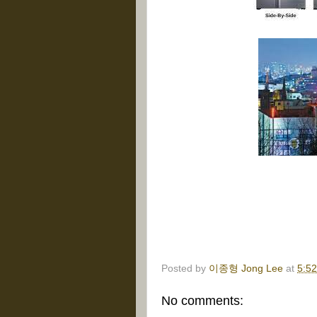
Posted by
이종형 Jong Lee
at
5:5
No comments: