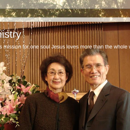
istry
s mission for one soul Jesus loves more than the whole 