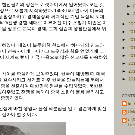
 칠전팔기의 정신으로 잿더미에서 일어났다. 모든 것
►
정으로 새롭게 시작하였다. 1953-1961년사이 미국의
►
욕을 활성화하고 경제성장과 세계적인 기업 육성의 토대
6.25전쟁 경험 세대로 이루어진 미주 초창기 이민은 미
►
20
울 정도로 교육과 경제, 교회 설립과 생활안정에서 뛰
►
20
►
20
인하였다. 내일이 불투명한 현실에서 하나님의 인도와
►
20
깨어 전능자에게 나아가고 도우심과 힘을 얻었기에 교
►
20
음이 세계로 뻗어 미국 다음으로 많은 선교사를 파송하였
►
20
►
20
 차이를 확실하게 보여주었다. 한국이 해방된 때 미국
►
20
을 철수시키고 선거로 자주 한국을 만들려는데 북에서
령을 선출하여 대한민국 정부를 수립하였다. 북한은
보여주었고 전쟁을 통하여 중국 소련이 불화 분리하고
CONTR
 증명하였다.
Im 
전쟁에 바친 생명과 물질 덕분임을 알고 겸손하게 빚진
Un
 살아야 할 것이다.
이종
Lee