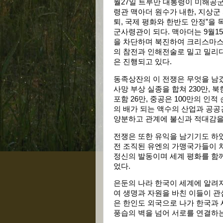
월27일 트루만 대통령이 미해공군
령관 맥아더 원수가 내한, 지상군
퇴, 국제 평화와 한반도 안정”을
군사령관이 되다. 맥아더는 9월
을 차단하며 북진하여 크리스마스
의 참전과 인해전술로 밀고 밀리다
은 진행되고 있다.
동족상잔의 이 전쟁은 무엇을 남겼
사망 부상 실종을 합쳐 230만, 
포함 26만, 중공은 100만의 인
의 배가 되는 액수의 산업과 공공
양분하고 관계에 불신과 적대감을
전쟁은 또한 유익을 남기기도 하였
전 조직된 유엔의 가맹국가들이 
정신의 발동이며 세계 평화를 함
었다.
은둔의 나라 한국이 세계에 알려지
여 생명과 자원을 바친 이들이 관
은 한인도 외국으로 나가 한국과
풍습의 벽을 넘어 서로를 연결하