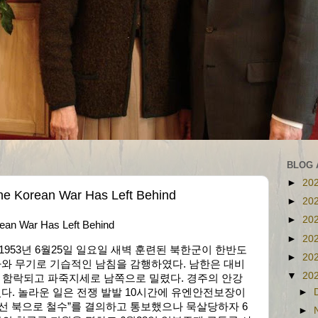
BLOG 
►
20
Korean War Has Left Behind
►
20
►
20
n War Has Left Behind
►
20
 1953년 6월25일 일요일 새벽 훈련된 북한군이 한반도
►
20
와 무기로 기습적인 남침을 감행하였다. 남한은 대비
▼
20
 함락되고 파죽지세로 남쪽으로 밀렸다. 경주의 안강
►
다. 놀라운 일은 전쟁 발발 10시간에 유엔안전보장이
8선 북으로 철수”를 결의하고 통보했으나 묵살당하자 6
►