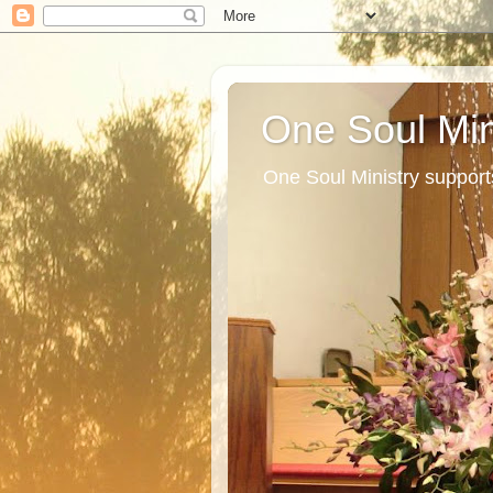
One Soul Min
One Soul Ministry support