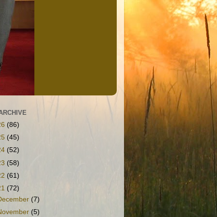
ARCHIVE
26
(86)
25
(45)
24
(52)
23
(58)
22
(61)
21
(72)
December
(7)
November
(5)