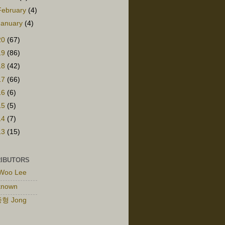
February
(4)
January
(4)
20
(67)
19
(86)
18
(42)
17
(66)
16
(6)
15
(5)
14
(7)
13
(15)
IBUTORS
Woo Lee
known
형 Jong