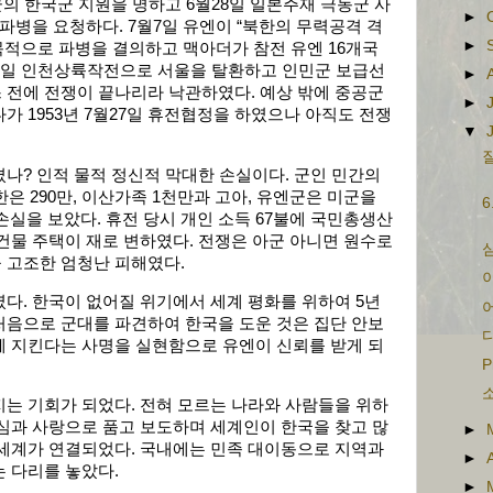
의 한국군 지원을 명하고 6월28일 일본주재 극동군 사
►
 파병을 요청하다. 7월7일 유엔이 “북한의 무력공격 격
►
 목적으로 파병을 결의하고 맥아더가 참전 유엔 16개국
15일 인천상륙작전으로 서울을 탈환하고 인민군 보급선
►
 전에 전쟁이 끝나리라 낙관하였다. 예상 밖에 중공군
►
가 1953년 7월27일 휴전협정을 하였으나 아직도 전쟁
▼
질
나? 인적 물적 정신적 막대한 손실이다. 군인 민간의
북한은 290만, 이산가족 1천만과 고아, 유엔군은 미군을
6
적 손실을 보았다. 휴전 당시 개인 소득 67불에 국민총생산
건물 주택이 재로 변하였다. 전쟁은 아군 아니면 원수로
심
 고조한 엄청난 피해였다.
다. 한국이 없어질 위기에서 세계 평화를 위하여 5년
처음으로 군대를 파견하여 한국을 도운 것은 집단 안보
다
께 지킨다는 사명을 실현함으로 유엔이 신뢰를 받게 되
P
소
는 기회가 되었다. 전혀 모르는 나라와 사람들을 위하
심과 사랑으로 품고 보도하며 세계인이 한국을 찾고 많
►
 세계가 연결되었다. 국내에는 민족 대이동으로 지역과
►
는 다리를 놓았다.
►