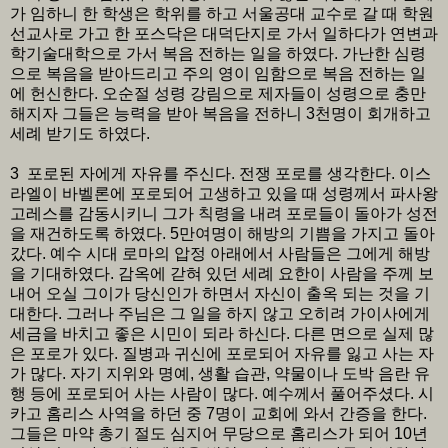
가 임하니 한 학생은 학위를 하고 서울공대 교수로 갈 때 학원
선교사로 가고 한 포스닥은 대덕단지로 가서 일하다가 연변과
학기술대학으로 가서 복음 전하는 일을 하였다. 가난한 심령
으로 복음을 받아드리고 주의 영이 임함으로 복음 전하는 일
에 헌신한다. 오순절 성령 강림으로 제자들이 성령으로 충만
해지자 그들은 능력을 받아 복음을 전하니 3천명이 회개하고
세례 받기도 하였다.
3 포로된 자에게 자유를 주신다. 전쟁 포로를 생각한다. 이스
라엘이 바벨론에 포로되어 고생하고 있을 때 성령께서 파사왕
고레스를 감동시키니 그가 칙령을 내려 포로들이 돌아가 성전
을 재건하도록 하였다. 5만여명이 해방의 기쁨을 가지고 돌아
갔다. 예수 시대 로마의 압정 아래에서 사람들은 그에게 해방
을 기대하였다. 감옥에 갇혀 있던 세례 요한이 사람을 주께 보
내어 오실 그이가 당신인가 하면서 자신이 출옥 되는 것을 기
대한다. 그러나 주님은 그 일을 하지 않고 오히려 가이사에게
세금을 바치고 좋은 시민이 되라 하신다. 다른 면으로 실제 많
은 포로가 있다. 질병과 귀신에 포로되어 자유를 잃고 사는 자
가 많다. 자기 지위와 명예, 생활 습관, 약물이나 도박 음란 유
행 등에 포로되어 사는 사람이 많다. 예수께서 풀어주셨다. 시
카고 홈리스 사역을 하던 중 7명이 교회에 와서 간증을 한다.
그들은 마약 총기 절도 심지어 무당으로 홈리스가 되어 10년