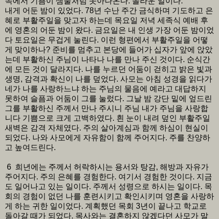
속에서 기쁨이 샘물처럼 솟아나온다. 놀라운 일이다.
내게 어둔 밤이 있었다. 78년 수난 주간 금식하며 기도하고 은
혜로 부활주일을 맞고자 하는데 목요일 저녁 세족식 예배 후
에 영혼의 어둔 밤이 왔다. 금요일은 내 인생 가장 어둔 밤이었
다 토요일은 무겁게 눌린다. 이런 형편에서 부활주일을 어떻
게 맞이하나? 준비를 멈추고 본당에 들어가 십자가 앞에 앉았
는데 부활하신 주님이 나타나 나를 만나 주신 것이다. 순식간
에 모든 것이 달라지다. 나를 누르던 어둠이 걷히고 밝은 빛과
생명, 감격과 확신이 나를 덮었다. 사모는 아침 성경을 읽다가
네가 나를 사랑하느냐 하는 주님의 물음에 예라고 대답하지
못하여 슬픔과 어둠이 그를 눌렀다. 그날 밤 강단 밑에 엎드린
그를 부활하신 주께서 만나 주시니 주님 내가 주님을 사랑합
니다 기쁨으로 크게 고백하였다. 흰 눈이 내려 덮인 부활주일
새벽은 감격 자체였다. 주의 살아계심과 함께 하심이 현실이
되었다. 나와 사모에게 자유함이 함께 주어지다. 주를 찬양하
고 높여드린다.
6 희년에는 주께서 허락하시는 용서와 탕감, 해방과 자유가
주어지다. 주의 은혜를 경험한다. 여기서 경험한 것이다. 지금
도 일어나고 있는 일이다. 주께서 성령으로 하시는 일이다. 목
회의 경험이 없던 나를 훈련시키고 확인시키며 영혼을 사랑하
게 하는 귀한 일이었다. 계획했던 목회 3년이 끝나고 학교로
돌아갈 때가 되었다. 목사와는 결혼하지 않겠다던 사모가 말