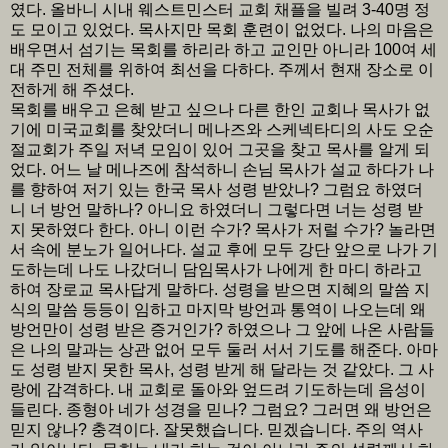
였다. 올바니 시내 웨스트민스터 교회 채플을 빌려 3-40명 정
도 모이고 있었다. 목사지만 목회 훈련이 없었다. 나의 마음은
배우면서 섬기는 목회를 하리라 하고 교인만 아니라 100여 세
대 주민 전체를 위하여 최선을 다하다. 주께서 현재 장소로 이
전하게 해 주셨다.
목회를 배우고 은혜 받고 싶으나 다른 한인 교회나 목사가 없
기에 미국교회를 찾았더니 메나즈와 스케넥타디의 사도 오순
절교회가 주일 저녁 모임이 있어 그곳을 찾고 목사를 알게 되
었다. 어느 날 메나즈에 참석하니 손님 목사가 설교 하다가 나
를 향하여 저기 있는 한국 목사 성령 받았나? 그럼요 하였더
니 너 방언 말하나? 아니요 하였더니 그렇다면 너는 성령 받
지 못하였다 한다. 아니 이런 수가? 목사가 저럴 수가? 놀라면
서 속에 분노가 일어나다. 설교 후에 모두 강단 앞으로 나가 기
도하는데 나도 나갔더니 담임목사가 나에게 한 마디 하라고
하여 장로교 목사답게 말하다. 성령을 받으면 지혜의 말씀 지
식의 말씀 등등이 임하고 마지막 방언과 통역이 나오는데 왜
방언만이 성령 받은 증거인가? 하였으나 그 앞에 나온 사람들
은 나의 말과는 상관 없어 모두 둘러 서서 기도를 해준다. 아마
도 성령 받지 못한 목사, 성령 받게 해 달라는 것 같았다. 그 사
랑에 감격하다. 내 교회로 돌아와 엎드려 기도하는데 음성이
들린다. 종형아 네가 성경을 믿나? 그럼요? 그러면 왜 방언은
믿지 않나? 충격이다. 잘못했습니다. 믿겠습니다. 주의 역사