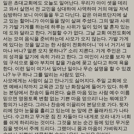
일은 초대교회에도 오늘도 일어난다. 우리가 아이 셋을 데리
고 와서 살면서 전 교민을 상대하여 사역하며 거의 매일 저녁
심방하다 보니 아이들을 두고 다닌다. 같은 아파트단지에 살
고 있는 할머니가 아이들을 많이 살펴 주셨다. 그의 딸과 사위
가 가발 가게를 하는데 하루는 사위가 일이 있어 딸 혼자 있는
데 도와 달라고 한다. 거절할 수가 없다. 그날 교회 여전도회에
서는 모여 음식을 준비하는데 사모가 오지 않는다. 가발 가게
에 있다는 것을 알고는 한 사람이 전화하더니 ‘야 너 거기서 얼
마나 버나? 얼른 오지 못하나?’ 소리 지른다. 가게 주인은 그
의 성격을 알기에 속히 가라고 한다. 그 여인이 사모를 보자 부
엌 구석으로 몰아 부치며 칼을 가슴에 꽂고 싶다고 하며 욕을
한다. 이런 일이 여기서 일어난 일이나 무슨 설명을 할 수 있겠
나? 누구 하나 그를 말리는 사람도 없다.
사모에게는 사람이 싫고 만나기도 싫어지다. 주일 교회에 오
면 예배시작까지 교육관 고장 난 화장실에 들어가 있다. 하루
는 본당에서 찬송이 들려온다. 슬픈 마음 있는 사람 예수 이름
믿으면 영원토록 변함 없는 기쁜 마음 얻으리! 나는 뭐예요?
항의가 나온다. 그러나 찬송에 이끌리어 본당으로 가다. 뒷자
리에 앉아 눈물을 흘리고 있는데 눈 앞에 큰 플래카드가 나타
난다. 수고하고 무거운 짐 진 자들아 다 내게로 오라 내가 너희
를 쉬게 하리라는 것이다. 그것을 보는 순간 등에 있던 무거운
짐을 벗어서 주께 드리다. 그랬더니 몸과 마음이 가벼워지고