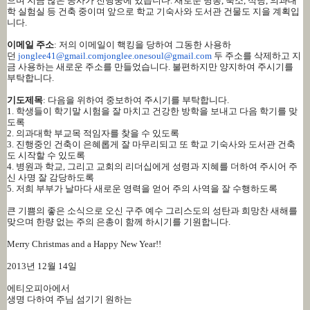
으며 지금 많은 공사가 진행중에 있습니다
.
새로운 병동
,
숙소
,
식당
,
의과대
학 실험실 등 건축 중이며 앞으로 학교 기숙사와 도서관 건물도 지을 계획입
니다
.
이메일 주소
:
저의 이메일이 핵킹을 당하여 그동한 사용하
던
jonglee41@gmail.com
jonglee.onesoul@gmail.com
두 주소를 삭제하고 지
금 사용하는 새로운 주소를 만들었습니다
.
불편하지만 양지하여 주시기를
부탁합니다
.
기도제목
:
다음을 위하여 중보하여 주시기를 부탁합니다
.
1.
학생들이 학기말 시험을 잘 마치고 건강한 방학을 보내고 다음 학기를 맞
도록
2.
의과대학 부교목 적임자를 찾을 수 있도록
3.
진행중인 건축이 은혜롭게 잘 마무리되고 또 학교 기숙사와 도서관 건축
도 시작할 수 있도록
4.
병원과 학교
,
그리고 교회의 리더십에게 성령과 지혜를 더하여 주시어 주
신 사명 잘 감당하도록
5.
저희 부부가 날마다 새로운 영력을 얻어 주의 사역을 잘 수행하도록
큰 기쁨의 좋은 소식으로 오신 구주 예수 그리스도의 성탄과 희망찬 새해를
맞으며 한량 없는 주의 은총이 함께 하시기를 기원합니다
.
Merry Christmas and a Happy New Year!!
2013
년
12
월
14
일
에티오피아에서
생명 다하여 주님 섬기기 원하는