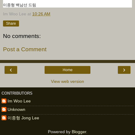
이종형 백남선 드림
Im Woo Lee
at
10:26 AM
Share
No comments:
Post a Comment
‹
›
Home
View web version
CONTRIBUTORS
Im Woo Lee
Unknown
이종형 Jong Lee
Powered by
Blogger
.