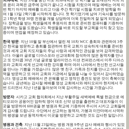
의과대학
:
지난
3
개월 동안 이곳 의과대학은 첫 학기를 잘 보내면서 저의 의
료 윤리 과목은 금주에 강의가 끝나고 시험을 치렀으며 매일 예배는 어제 이
번 학기 마지막 예배를 드리고 다음 주간 학기말 시험을 치르면 방학을 하
여
1
월
13
일
2
학기를 시작하게 됩니다
.
첫 학기였기에 남여 기숙사를 방문하
고
1
학년 학생
30
명 전원을 개별 상담하며 더욱 친밀하게 잘 알게 되었습니
다
.
장학금을 받는 학생들에게 후원자의 호의로 준비한 컴퓨터를 기증하여
공부하는 일을 도왔습니다
.
학생들을 바로 지도할 부교목을 아직 찾고 있는
중이며 면접을 예정하고 있습니다
.
한국 방문
:
지난
10
월 말 부산에서 열린 제
10
차
WCC
총회와 관련하여
3
주
간 한국을 방문하고 총회를 참관하며 한국 교회가 성숙하게 대회를 준비한
것과 세계 교회 지도자들의 주님 사랑과 세계적인 관심을 보며 감격하였습
니다
.
아울러 글로벌 디아스포라 선교대회에 참석하여 많은 동역자를 만나
고 또 인터콥
30
년 기념 글로벌 얼라이언스 미션 컨퍼런스에서 미주 디아스
포라 교회의 세계 선교에 대한 강의를 하며 여러 나라에서 헌신한 선교사들
을 만나는 기쁨을 가졌습니다
.
많은 옛 친구
,
가족과 친지를 만나고 여러 지
역을 방문하고 또 여러 교회와 기관에서 말씀을 나눌 수 있어서 감사하였습
니다
.
명성교회 예배에서 큰 은혜를 받고 영적인 충전도 받은 것이 축복이었
습니다
.
금년에는 감사절 예배를 명성 교회에서와 에티오피아 현지에서 두
번 드리면서 지난
1
년을 돌아보며 더욱 감사하는 시간을 가졌습니다
.
방문자
:
시카고 교회 협의회에서 지난 부활주일 새벽예배 특별 헌금으로 에
티오피아 공용어인 암하릭 영어 대조 신약 성경을 출판하고 대표자들이 이
곳을 방문하여
600
권을 본 병원과 학교에 기증하여 주시어 시카고 교회들에
게 감사를 드립니다
.
수단에서 선교하는 동역자
,
가봉과 미얀마에서 사역하
며 평생을 보낸 동역자께서 이곳을 방문하고 교제한 것도 감사한 일입니다
.
병원과 건축
:
지난
11
월
23
일에는 병원 개원
9
주년 감사 예배와 행사가 있었