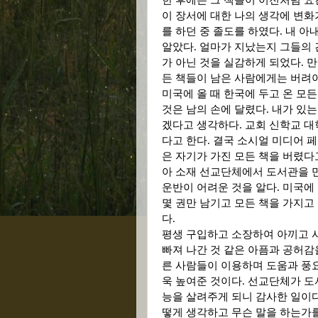
한 후에는 그 책들이 이전처럼 
이 장서에 대한 나의 생각에 변화
를 하던 중 졸도를 하였다
.
내 아
알았다
.
얼마가 지났는지 그들의
가 아닌 것을 실감하게 되었다
.
만
든 책들이 남은 사람에게는 버려
미국에 올 때 한국에 두고 온 모
것은 남의 손에 달렸다
.
내가 있는
겠다고 생각하다
.
교회 신학교 대
다고 한다
.
결국 소시얼 미디어 
은 자기가 가진 모든 책을 버렸다
아 소재 선교단체에서 도서관을 
운반이 어려운 것을 알다
.
미국에 
몇 권만 남기고 모든 책을 가지고
다
.
평생 구입하고 소장하여 아끼고 사
빠져 나간 것 같은 아픔과 공허감
른 사람들이 이용하며 도움과 풍
욱 높여준 것이다
.
선교단체가 도서
능을 살려주게 되니 감사한 일이
떻게 생각하고 무슨 말을 하는가를