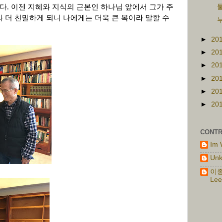
없다
.
이젠 지혜와 지식의 근본인 하나님 앞에서 그가 주
물
 더 친밀하게 되니 나에게는 더욱 큰 복이라 말할 수
누
►
20
►
20
►
20
►
20
►
20
►
20
CONTR
Im 
Un
이종
Lee