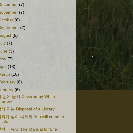
December
(7)
November
(7)
October
(6)
September
(7)
August
(5)
July
(7)
June
(3)
May
(7)
April
(13)
March
(10)
February
(8)
January
(6)
 눈에 묻혀 Covered by White
Snow
서 처분 Disposal of a Library
희가 살아 나리라 You will come to
Life
생 매뉴얼 The Manual for Life