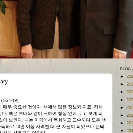
BLOG 
►
20
ary
►
20
►
20
►
20
y (1/24/19)
게 매우 중요한 것이다
.
책에서 많은 정보와 자료
,
지식
►
20
친다
.
책은 보배와 같이 귀하여 항상 옆에 두고 보게 되
►
20
 있어 보인다
.
나는 미국에서 목회하고 교수하며 모은 책
►
20
가득하고
40
년 이상 사역할 때 큰 자원이 되었으나 은퇴
▼
20