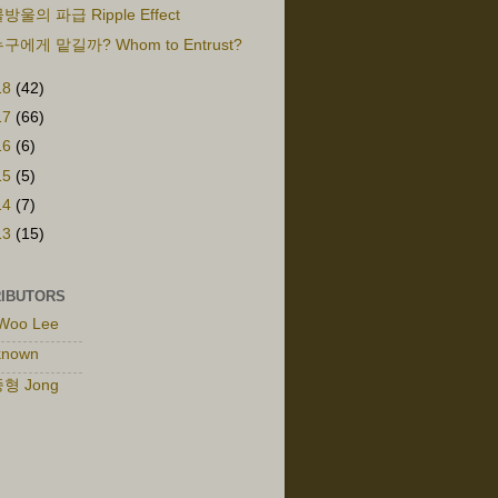
방울의 파급 Ripple Effect
구에게 맡길까? Whom to Entrust?
18
(42)
17
(66)
16
(6)
15
(5)
14
(7)
13
(15)
IBUTORS
Woo Lee
known
형 Jong