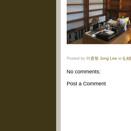
Posted by
이종형 Jong Lee
at
6:4
No comments:
Post a Comment