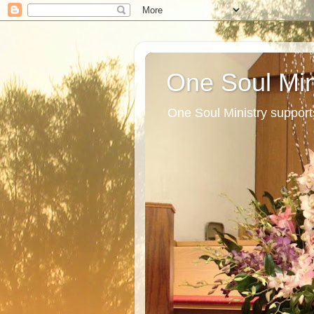
One Soul Min
One Soul Ministry support