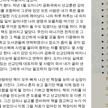
요긴하게 사용되지 않았다
.
►
가 왔다
.
작년
1
월 도미니카 공화국에서 선교훈련 강의
►
내를 포함하여 그곳에 있던 모든 사람은 내가 죽은 줄로
 간절한 기도소리에 깨어났다
.
나의 하루 하루는 내 의지
►
일 일이 일어나면 나의 생명과 보물처럼 여기던 그 모
►
야할 무거운 짐짝이 될 수도 있겠다는 생각을 하다
.
처음
►
든 책도 없어지고 말았다
.
주인이 떠나가면 전적으로 그
►
 동안 그 책을 요긴하게 사용할 곳을 찾아 기증해야 하
►
학교 도서관들에 연락하였으나 장소가 좁아 둘 곳이 없
페이스북에 사진을 올리며 원하는 자를 찾았다
.
몇 사람
►
고 한다
.
내가 갔던 도미니카 공화국 선교단체와 버지니
►
만드는데 필요하다고 연락이 왔다
.
도미니카는 실제로
►
있는 선교단체 대표자와 몇 사람이 와서 내가 골라 낸
►
 갔다
.
그에게 서가는 필요하지 않기에 빈 서가만 남았
▼
흰
랑하던 책이 모두 빠져 나간 빈 책장을 보며 내 심장이
을 가진다
.
그러나 혼자 보고 즐기던 책을 이제 많은 다
장
요함을 얻게 될 것이니 기쁘고 행복하다
.
책의 가치를 더
너
관을 만드는데 큰 도움을 주고 선교단체의 또 다른 기
다
.
그간 강의나 설교를 준비하며 책을 참고하고 누가 어
인
 보았으나 이젠 그럴 자료가 없어진 빈 책장이라 책장