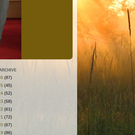
ARCHIVE
26
(87)
25
(45)
24
(52)
23
(58)
22
(61)
21
(72)
20
(67)
19
(86)