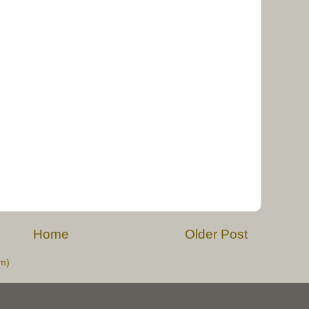
Home
Older Post
m)