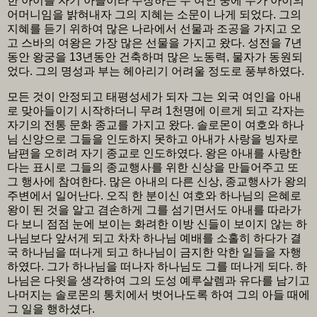
한 아이를 자기 아들이라 주장하는 두 여인 중에 누가 아이의
어머니임을 밝혀내자 그의 지혜는 소문이 나게 되었다. 그의
지혜를 듣기 위하여 많은 나라에서 선물과 조공을 가지고 오
고 스바의 여왕은 가장 많은 선물을 가지고 왔다. 성전을 7년
동안 왕궁을 13년동안 건축하며 많은 노동력, 물자가 동원되
었다. 그의 명성과 부는 헤아리기 어려울 정도로 풍부하였다.
모든 것이 안정되고 태평성세가 되자 그는 외국 여인을 아내
로 맞아들이기 시작하더니 무려 1천명에 이르게 되고 각자는
자기의 전통 문화 종교를 가지고 왔다. 솔로몬이 여호와 하나
님 신앙으로 그들을 인도하지 못하고 아내가 사랑을 빙자로
남편을 오히려 자기 종교로 인도하였다. 왕은 아내를 사랑한
다는 표시로 그들의 종교행사를 위한 신상을 만들어주고 또
그 행사에 참여한다. 많은 아내의 다른 신상, 종교행사가 왕의
주변에서 일어난다. 오직 한 분이신 여호와 하나님의 은혜로
왕이 된 것을 알고 겸손하게 그를 섬기면서도 아내를 따라가
다 보니 점점 눈에 보이는 화려한 이방 신들이 보이지 않는 하
나님보다 앞서게 되고 차차 하나님 예배를 소홀히 하다가 결
국 하나님을 떠나게 되고 하나님이 금지한 악한 일들을 자행
하였다. 그가 하나님을 떠나자 하나님도 그를 떠나게 되다. 하
나님은 다윗을 생각하여 그의 도성 예루살렘과 유다를 남기고
나머지는 솔로몬의 통치에서 벗어나도록 하여 그의 아들 때에
그 일을 행하셨다.