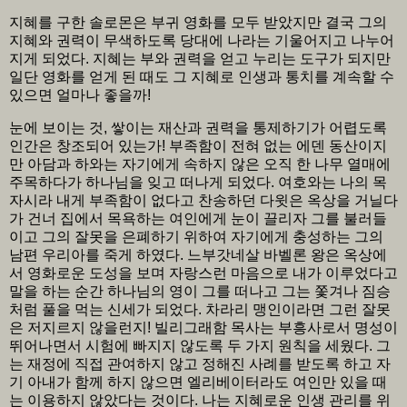
지혜를 구한 솔로몬은 부귀 영화를 모두 받았지만 결국 그의
지혜와 권력이 무색하도록 당대에 나라는 기울어지고 나누어
지게 되었다. 지혜는 부와 권력을 얻고 누리는 도구가 되지만
일단 영화를 얻게 된 때도 그 지혜로 인생과 통치를 계속할 수
있으면 얼마나 좋을까!
눈에 보이는 것, 쌓이는 재산과 권력을 통제하기가 어렵도록
인간은 창조되어 있는가! 부족함이 전혀 없는 에덴 동산이지
만 아담과 하와는 자기에게 속하지 않은 오직 한 나무 열매에
주목하다가 하나님을 잊고 떠나게 되었다. 여호와는 나의 목
자시라 내게 부족함이 없다고 찬송하던 다윗은 옥상을 거닐다
가 건너 집에서 목욕하는 여인에게 눈이 끌리자 그를 불러들
이고 그의 잘못을 은폐하기 위하여 자기에게 충성하는 그의
남편 우리아를 죽게 하였다. 느부갓네살 바벨론 왕은 옥상에
서 영화로운 도성을 보며 자랑스런 마음으로 내가 이루었다고
말을 하는 순간 하나님의 영이 그를 떠나고 그는 쫓겨나 짐승
처럼 풀을 먹는 신세가 되었다. 차라리 맹인이라면 그런 잘못
은 저지르지 않을런지! 빌리그래함 목사는 부흥사로서 명성이
뛰어나면서 시험에 빠지지 않도록 두 가지 원칙을 세웠다. 그
는 재정에 직접 관여하지 않고 정해진 사례를 받도록 하고 자
기 아내가 함께 하지 않으면 엘리베이터라도 여인만 있을 때
는 이용하지 않았다는 것이다. 나는 지혜로운 인생 관리를 위