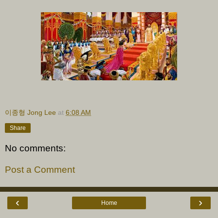
이종형 Jong Lee
at
6:08 AM
Share
No comments:
Post a Comment
‹
›
Home