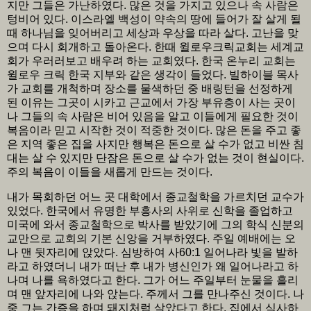
지만 그들은 가난하였다. 많은 것을 가지고 있으나 속 사람은
텅비어 있다. 이스라엘 백성이 약속의 땅에 들어가 잘 살게 될
때 하나님을 잊어버리고 세상과 우상을 따라 살다. 고난을 맞
으며 다시 회개하고 돌아온다. 한때 윌로우크릭교회는 세계교
회가 우러러보고 배우려 하는 교회였다. 한국 온누리 교회는
윌로우 크릭 한국 지부와 같은 생각이 들었다. 빌하이블 목사
가 교회를 개척하며 장소를 물색하던 중 배링턴을 선정하게
된 이유는 그곳이 시카고 근교에서 가장 부유층이 사는 곳이
나 그들의 속 사람은 비어 있음을 알고 이들에게 필요한 것이
복음이라 믿고 시작한 것이 적중한 것이다. 많은 돈을 주고 좋
은 지역 좋은 집을 사지만 행복은 돈으로 살 수가 없고 비싼 침
대는 살 수 있지만 단잠은 돈으로 살 수가 없는 것이 현실이다.
주의 복음이 이들을 새롭게 만드는 것이다.
내가 목회하던 어느 곳 대학에서 종교철학을 가르치던 교수가
있었다. 한국에서 유명한 부흥사의 사위로 신학을 졸업하고
미국에 와서 종교철학으로 박사를 받았기에 그의 학식 신분의
교만으로 교회의 기본 신앙을 거부하였다. 주일 예배에는 오
나 맨 뒷자리에 앉았다. 심방하여 사60:1 일어나라 빛을 발하
라고 하였더니 내가 떠난 후 내가 병신인가 왜 일어나라고 하
나며 나를 욕하였다고 한다. 그가 어느 주일부터 눈물을 흘리
며 맨 앞자리에 나와 앉는다. 주께서 그를 만나주신 것이다. 나
중 그는 간증을 하며 돼지처럼 살았다고 한다. 집에서 식사하