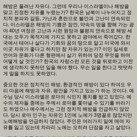
해방은 풀려난 자유다. 그런데 우리나 이스라엘이나 해방을
맞고 진정한 자유를 누렸는가? 한국은 남북이 나누어지고 정
치적 분파와 갈등, 가난과 혼란으로 불안과 고난이 연속되었
다. 이스라엘은 해방의 기쁨은 잠깐, 약속의 땅을 향해 가는 광
야 40년 여정은 고난과 시련 원망과 불평의 연속으로 해방 세
대는 모두가 목적지에 가지도 못하고 광야에서 죽어갔다. 한
국에서 태어나 살다가 기회와 꿈의 땅으로 알고 미국에 와서
이곳 자유가 좋다고 하지만 참 자유가 있는가? 이민 일세로
언어와 문화가 다른 형편에서 살기 위하여 당장 무엇을 하며
어떻게 살 것인가? 한국의 자랑스런 모든 것을 뒤로하고 이전
에 생각하지 못하던 일을 해야 했다. 무슨 일을 한다고 떳떳하
게 말을 하지도 못하였다.
중요한 것은 정치적인 해방, 환경적인 해방이 있다 하여도 우
리 마음에 해방과 자유, 평안을 가지고 있는가 하는 것이다. 예
수님 당시 이스라엘은 로마의 식민지 통치를 받고 있었다. 예
수의 제자들 중에는 주께서 로마를 쫓아낼 수 있기를 바라기
도 하였으나 예수께서는 그런 정치적 해방을 언급하지 않았
다. 당시 로마 인구는 자유인 1인에 노예가 3명꼴로 많았지만
노예해방을 언급하지 않았다. 주인은 여러가지 일에 매여 자
유를 잃고 있는데 차라리 노예는 오히려 단잠을 자고 살았다.