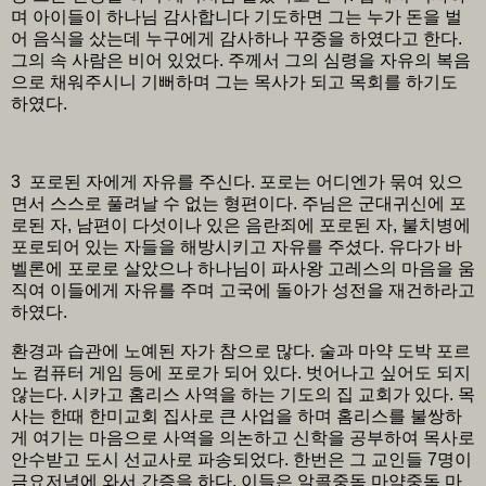
며 아이들이 하나님 감사합니다 기도하면 그는 누가 돈을 벌
어 음식을 샀는데 누구에게 감사하나 꾸중을 하였다고 한다.
그의 속 사람은 비어 있었다. 주께서 그의 심령을 자유의 복음
으로 채워주시니 기뻐하며 그는 목사가 되고 목회를 하기도
하였다.
3 포로된 자에게 자유를 주신다. 포로는 어디엔가 묶여 있으
면서 스스로 풀려날 수 없는 형편이다. 주님은 군대귀신에 포
로된 자, 남편이 다섯이나 있은 음란죄에 포로된 자, 불치병에
포로되어 있는 자들을 해방시키고 자유를 주셨다. 유다가 바
벨론에 포로로 살았으나 하나님이 파사왕 고레스의 마음을 움
직여 이들에게 자유를 주며 고국에 돌아가 성전을 재건하라고
하였다.
환경과 습관에 노예된 자가 참으로 많다. 술과 마약 도박 포르
노 컴퓨터 게임 등에 포로가 되어 있다. 벗어나고 싶어도 되지
않는다. 시카고 홈리스 사역을 하는 기도의 집 교회가 있다. 목
사는 한때 한미교회 집사로 큰 사업을 하며 홈리스를 불쌍하
게 여기는 마음으로 사역을 의논하고 신학을 공부하여 목사로
안수받고 도시 선교사로 파송되었다. 한번은 그 교인들 7명이
금요저녁에 와서 간증을 하다, 이들은 알콜중독 마약중독 마