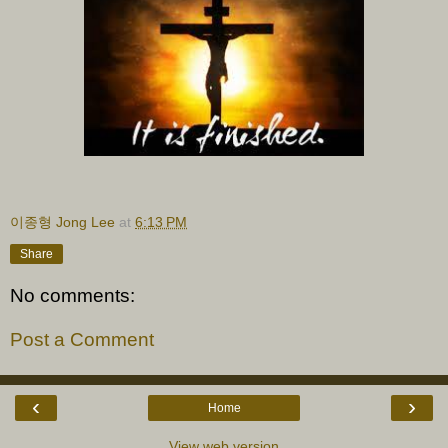
이종형 Jong Lee
at
6:13 PM
Share
No comments:
Post a Comment
‹
›
Home
View web version