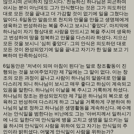
않으시며 곤비하지 않으시다.’ 전능하신 하나님은 피곤하여
쉬시는 분이 아닌데도 그가 안식했다는 것은 그가 의도하던
대로 모든 것을 끝내고 더 가감할 것이 없기에 일을 그쳤다는
말이다. 6일동안 말씀으로 천지와 만물을 만들고 생명체에게
생육하고 번성하라는 복을 주시고 보시니 ‘좋았다’. 마지막에
하나님이 자기 형상대로 사람을 만드시고 복을 주시며 생육하
고 번성하여 땅을 정복하고 만물을 다스리라 하셨다. 지으신
모든 것을 보시니 ‘심히 좋았다’. 그의 안식은 의도하던 대로
모든 것이 완성되었기에 일을 끝내고 자기가 한 일을 보고 기
뻐하며 만족하심이다.
6일동안은 ‘저녁이 되며 아침이 된다’는 말로 창조활동이 진
행되는 것을 보여주었지만 제 7일에는 그 말이 없다. 이는 창
조의 모든 과정이 끝나고 사람이 하나님의 말씀대로 만물을
다스리게 되니 하나님이 보시고 매우 좋다고 하심이 계속되고
있음을 말한다. 하나님이 이날을 복 주시고 거룩하게 하셨다.
하나님의 창조는 완성되었지만 제 7일은 하나님의 복으로 생
육하고 번성하며 다스리게 하고 그날을 거룩하게 구분하여 하
나님의 날로 정하고 하나님은 생명활동을 계속하신다. 예수께
서는 안식일을 범한다는 비난에도 그는 ‘아버지께서 일하시기
에 나도 일한다’며 안식일에 병을 고치고 생명을 일으키는 일
을 하시며 안식일이 사람을 위하여 있고 자기는 안식일의 주
인이라 밝히셨다. 어떻게 안식일이 사람을 위하는가?