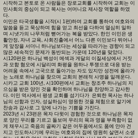
시작하고 본토로 온 사람들은 장로교회를 시작하여 교회는 이
민사회의 중심이 되고 목사는 어머니요 제사장 역할을 하였
다.
이민은 타국생활을 시작(시 1편)하며 교회를 통하여 여호와의
말씀을 듣고 묵상하며 힘을 얻고 최선을 다하여 열심히 일하
며 시냇가의 나무처럼 뻗어가는 복을 받았다. 한인 이민은 생
활안정, 자녀 교육, 사회진출에서 어느 다른 이민보다 뛰어나
게 앞장을 서더니 하나님보다는 세상을 따라가는 경향이 되고
많은 세속적인 문제가 동반되는 가운데 120년을 맞았다.
시120편은 하나님 백성이 메섹과 게달의 이질세상에서 거짓
과 모함 혐오에 시달리며 화평을 원하나 투쟁으로 대응 받는
어려움 속에서 고국으로 돌아가는 자도 있지만 성전에 올라가
는 노래로 하나님을 찾으며 교회의 본래적 사명을 일깨운다.
시카고 교회 100년, 시100편에서 교회는 창조주 하나님의 지
으심을 받은 양인 것을 확인하며 하나님을 찬양하고 감사한
다. 이민 역사에서 평생 교회를 섬기다가 은퇴한 목사는 하나
님의 선함과 인자, 성실하심이 영원한 것을 체험으로 알기에
찬송과 감사로 그 앞에 나가는 기쁨을 가진다.
2023년 시 23편은 목자 다윗이 경험한 것으로 하나님은 목자
로 양인 우리를 기르고 돌보며 우리의 육과 영을 부족함이 없
게 채우시고 죽음의 골짜기 같은 어두움에서도 품에 안아 건
지고 인도하시기에 우리는 여호와의 집에 영원히 살면서 소생