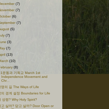
December
(7)
November
(7)
October
(6)
September
(7)
August
(5)
July
(7)
June
(3)
May
(7)
April
(13)
March
(10)
February
(8)
.1운동과 기독교 March 1st
Independence Movement and
Chr...
명의 길 The Ways of Life
의 경계 설정 Boundaries for Life
 성령? Why Holy Spirit?
고 살까? 닫고 살까? Door Open or