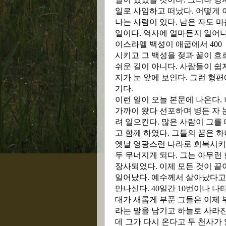
일로 사임하고 떠났다
.
어떻게 
나는 사람이 있다
.
남은 자도 
일이다
.
역사에 얼마든지 일어
이스라엘 백성이 애굽에서
400
시키고 그 백성을 젖과 꿀이 흐
쉬운 길이 아니다
.
사람들이 쉽
지가 눈 앞에 보인다
.
그런 형편
기다
.
이런 일이 오늘 본문에 나온다
.
가까이 왔다 선포하며 병든 자 눈
려 일으킨다
.
많은 사람이 그를
고 함께 하였다
.
그들의 꿈은 하
옛날 영광스런 나라로 회복시키
두 무너지게 되다
.
그는 아무런 
장사되었다
.
이제 모든 것이 끝
일어났다
.
예수께서 살아났다고
만나신다
. 40
일간
10
번이나 나타
대가 새롭게 부푼 그들은 이제
라는 말을 남기고 하늘로 사라
데 그가 다시 온다고 두 천사가