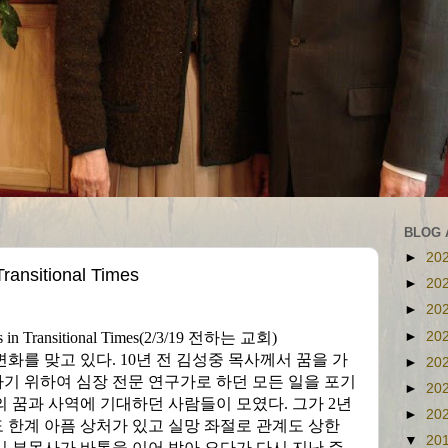
BLOG 
►
20
ansitional Times
►
20
►
20
►
20
s in Transitional Times(2/3/19
전하는 교회
)
변화를 맞고 있다
. 10
년 전 김성중 목사께서 꿈을 가
►
20
기 위하여 심장 전문 연구가로 하던 모든 일을 포기
►
20
의 꿈과 사역에 기대하던 사람들이 모였다
.
그가
2
년
►
20
 한계 아픔 상처가 있고 실망 좌절로 관계도 상한
▼
20
시 부목사가 바톤을 이어 받아 오다가 다시 지난 주