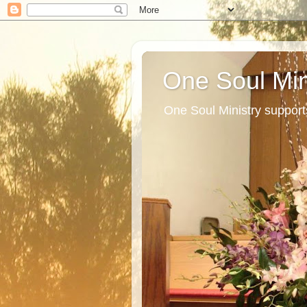
One Soul Min
One Soul Ministry support