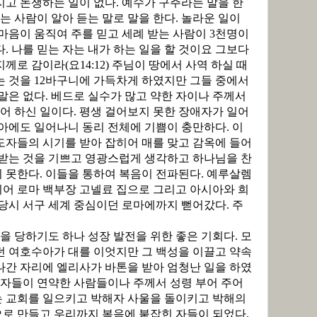
지고 논쟁하는 일이 없다
.
예수가 구주라는 말을 한
듣는 사람이 알아 듣는 말로 말을 한다
.
놀라운 일이
마음이 움직여 주를 믿고 세례 받는 사람이
3
천명이
다
.
나를 믿는 자는 내가 하는 일을 할 것이요 그보다
버지께로 감이라
(
요
14:12)
주님이 땅에서 사역 하실 때
는 것을
12
바구니에 가득차게 하였지만 그들 중에서
말은 없다
.
베드로 실수가 많고 약한 자이나 주께서
어 하신 일이다
.
평생 걸어보지 못한 장애자가 일어
아에도 일어나니 동리 전체에 기쁨이 충만하다
.
이
도자들의 시기를 받아 잡히어 매를 맞고 감옥에 들어
 받는 것을 기쁘고 영광스럽게 생각하고 하나님을 찬
지 못한다
.
이들을 통하여 복음이 전파된다
.
예루살렘
지어 로마 백부장 고넬료 집으로 그리고 아시아와 희
당시 서구 세계 중심이던 로마에까지 뻗어갔다
.
주
을 당하기도 하나 성장 발전을 위한 좋은 기회다
.
모
던 여호수아가 대를 이엇지만 그 백성을 이끌고 약속
나간 자리에 엘리사가 바톤을 받아 엄청난 일을 하였
제자들이 연약한 사람들이나 주께서 성령 부어 주어
는 교회를 일으키고 박해자 사울을 돌이키고 박해의
으로 만들고 우리까지 복음에 붙잡힌 자들이 되었다
.