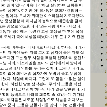
►
이런 일이 있나
?
마음이 상하고 실망하여 교회를 떠
►
마음이 상한다
.
여기만 아니라 많은 교회가 경험하는
나는 일이다
.
모세가 위대한 이스라엘의 지도자였다
.
►
년 종생활할 때 하나님의 능력으로 애굽왕을 굴복
►
르는 땅으로 인도한다니 많은 사람이 따라 나섰다
.
►
지 않다
.
광야에서
40
년간 고생 고생을 한 후에 목적
►
에 모세가 죽어 세상을 떠났다
.
매우 큰 위기요 전환
►
나사렛 예수께서 메시아로 나타났다
.
하나님 나라가
►
 먼 자 귀신 들린 자를 고치고 심지어 죽은 자도 살
►
 따르지만 그는 열두 사람을 특별히 선택하여 훈련하
►
나님 나라
,
이스라엘을 로마의 압제에서 해방시켜
▼
고 그곳에서 영화를 누리는 것이다
.
그런 기대가 모
3
힘이 없이 죄인처럼 십자가에 못박혀 죽고 무덤에
이 났다
.
허탈에 빠지다
.
그런데 또 믿을 수 없는 일이
 한다
.
허탄한 말로 생각된다
.
주께서 그들을 직접
생
나 만나시고 여전히 하나님 나라 일을 말씀한다
.
기
삶
 부활의 능력으로 나라를 회복할 줄 알았는데 기다리
왜
진다
.
제자들은 새로운 허탈감으로 하늘을 처다보는
열
 알려 준다
.
그들은 전환기기를 맞다
.
이런 전환기에