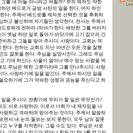
 그를 내 아들 아니라고 버릴까
?
주의 제자도 약한
Lee
하던 베드로가 금방 사탄의 일을 한다
.
여자 하인
인한다
.
주께서 베드로를 제자로 선택한 것을 후회하
심하고 불신하며 자기들만 생각한다
.
천사는 주께서
베드로에게 전하라
(
막
16:7)
한다
.
배반한 그를 버리지
이 옛날 하던 일로 돌아가 바닷가에 고기 잡으러 간
 준비하고 그들을 맞아 주시다
.
사랑이다
.
교회는 역
이 한다
.
전하는 교회도 지난
10
년간 모든 것을 잘했
인도 잘못을 한다
.
주님을 실망시킨다
.
그래도 주님
고 기대 하신다
.
사울이 얼마나 예수 믿는 사람을 박
래도 주님은 택한 그릇이라며 그를 만나주시다
.
사랑
이다
.
사랑하기에 일을 맡긴다
.
주께서 하시던 일을
 필요하기에 그가 약속한 성령과 권능을 주신다고 하
 일을 주시다
.
전환기에 우리가 할 일은 무엇인가
?
희도 서로 사랑하라
.
이로서 너희가 내 제자임을 나
 사랑하고 격려하며 받아주는 것이다
.
주께서 말씀하
 보면서 내 눈의 들보는 보지 못한다
.
모두 남의 잘못
라고 누구를 지적한다
.
그럴 수도 있다
.
주님은 서로
신다
.
교인 하나 얻기가 얼마나 힘든가
!
하나를 얻고자