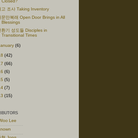
Closed?
고 조사 Taking Inventory
문만복래 Open Door Brings in All
Blessings
환기 성도들 Disciples in
Transitional Times
January
(6)
18
(42)
17
(66)
16
(6)
15
(5)
14
(7)
13
(15)
IBUTORS
Woo Lee
known
형 Jong