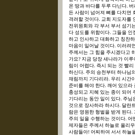
온 땅과 바다를 두루 다닌다
.
버
든 사람이 넘어져 뼈를 다치면 
격려할 것이다
.
교회 지도자를 
전위원회와 각 부서 부서 섬기는
다 성도를 위함이다
.
그들을 인
하고 인사하고 대화하고 칭찬하
마음이 일어날 것이다
.
이러려면
주께서는 그 힘을 주시겠다고 
가요
?
지금 당장 새나라가 이루
림이 어렵다
.
즉시 되는 것 빨리
하신다
.
주의 승천부터 하나님
재림까지 기다리라
.
우리 시간
준비를 해야 한다
.
깨어 있으라 
충성되고 지혜 있는 종이 되어 
기다리는 동안 일이 있다
.
주님은
것으로 장사하라 하시다
.
달란트
람은 영원한 형벌을 받게 된다
.
주의 일을 수행하는 것이다
.
어
제자들은 주께서 하늘로 올리우
사람들아
!
어찌하여 서서 하늘