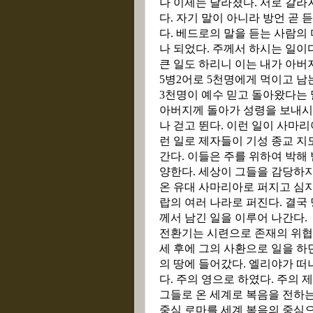
나 이제는 달라졌다
.
서로 갈라
다
.
자기 말이 아니라 방언 곧 
다
.
베드로의 말을 듣는 사람의 
나 되었다
.
주께서 하시는 일이
큰 일도 하리니 이는 내가 아
5
병
2
어로
5
천명에게 먹이고 남
3
천명이 예수 믿고 돌아왔다는 
아버지께 돌아가 성령을 보내시
나 걷고 뛴다
.
이런 일이 사마리
런 일로 제자들이 기성 종교 지
간다
.
이들은 주를 위하여 박해
양한다
.
세상이 그들을 감당하
온 유대 사마리아로 퍼지고 심
랍의 여러 나라로 퍼진다
.
결국 
께서 남긴 일을 이루어 나간다
.
전환기는 시련으로 존재의 위협
세 후에 그의 사환으로 일을 하
의 땅에 들어갔다
.
엘리야가 떠
다
.
주의 영으로 하였다
.
주의 
그들로 온 세계로 복음을 전하
중심 로마를 세계 복음의 중심