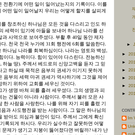
 전환기에 어떤 일이 일어났는지의 기록이다
.
이를
재
에 어떤 일이 일어날지 우리는 어떻게 할지를 살피게
개
를 창조하신 하나님은 모든 것을 다스리고 인도 하
전
의 세력이 있기에 아들을 보내어 하나님 나라를 선
 말과 사역으로 보여주셨다
.
부활 후
40
일 동안 제자
라다
.
천국 천국 누가에
31
회 행전에
6
회를 말씀한다
.
►
고 하나님 나라를 회복하심이다
.
나라는 영토와 백성
,
►
20
 힘이다
.
능력이다
.
힘이 있어야 다스린다
.
전능하신
►
20
라
,
하늘 땅
).
주께서 베드로의 신앙고백을 듣자 그 믿
►
20
다고 하실 때 목적은 음부의 권세가 이기지 못하게
은 음부의 세력 마귀 권세가 역사하기에 그것을 제어
►
20
해방하기 위하여 교회를 세우신 것이다
.
►
20
그가 생명 바쳐 피를 흘려 세우셨다
.
그의 생명과 피
►
20
회는 건물이 아니라 사람이다
.
주께서 불러 모은 사
람 한 사람을 사랑한다
.
나를 위해 자기 피를 흘렸 기
음과 사도행전을 받는 사람이다
.
그 말은 하나님의
CONTR
 받아도 의심과 불안이 있다
.
주께서 그에게 확신
Im 
 기록되게 하시다
.
우리가 실수하고 잘못하면 어떻
Un
이 문제가 생기고 지붕이 뚫어졌다면 버릴까
?
내가 난
이종