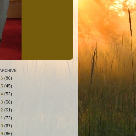
ARCHIVE
26
(86)
25
(45)
24
(52)
23
(58)
22
(61)
21
(72)
20
(67)
19
(86)