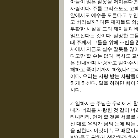
아들이 많은 잘못을 저지른다면
사람이다
.
주를 그리스도로 고백
앞에서도 예수를 모른다고 부
고 버리실까
?
다른 제자들도 의
부활한 사실을 그의 제자들과 
않으신다는 것이다
.
실망한 그들
때 주께서 그들을 위해 조반을
사에서 지금도 실수 잘못을 많
다고만 할 수는 없다
.
목사도 교
은 인내하며 사랑하고 받아주시
해하고 죽이기까지 하였나
?
그
이다
.
우리는 사랑 받는 사람들
하게 하신다
.
일을 하려면 힘이
시다
.
2
일하시는 주님은 우리에게 할
내가 너희를 사랑한 것 같이 너
타내리라
.
먼저 할 것은 서로를
신 대로 우리가 남의 눈에 티는
을 말한다
.
이것이 누구 때문이
받아주고 귀하게 생각하라 하