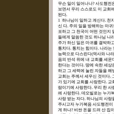
무슨 일이 일어나나
?
사도행전은
보면서 우리 스스로도 이 교회
된다
.
1
하나님이 일하고 계신다
.
천지
신 다
.
주의 일을 방해하는 마귀
포하고 그 천국이 어떤 것인지
들에게 말씀한 것도 하나님 나
주가 하신 일은 마귀를 결박하
통치다
.
통치는 힘이다
.
나라는
능력으로 다스린다
(
역사와 나
음의 반석 위에 내 교회를 세운
한다는 것이다
.
땅에 속한 세상
하고 그 세력에 눌린 자들을 
교회는 주께서 세우신 것이다
.
가 있기에 교회를 사랑한다
.
교
람이기에 사랑한다
.
우리 한 사
에 사랑한다
.
데오빌로는 누가복
사랑 받는 자다
.
하나님의 사랑을
주시고자 누가복음 사도행전이
게 하나
?
비싼 돈을 드려 산 집