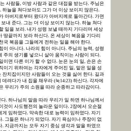
는 사람들
,
이방 사람과 같은 대접을 받는다
.
주님은
.
하늘을 쳐다보아도 그가 더 이상 보이지 않은다
.
가 아버지로부터 왔다가 아버지께로 돌아간다
.
가면
 보내 준다
.
그는 더 이상 보이지 않는다
.
하늘 쳐다
할 일을 보라
.
내가 성령 보낼 때까지 기다리며 세상
아 땅끝까지 보라 하신다
.
온 세상이 복음을 기다리
천국 복음을 그들에게 전하는 일을 해야 한다
.
 힘이 아니다
.
나라의 힘이 아니다
.
주님의 능력
,
성령
게 주의 생기를 넣으니 살아 움직이는 사람이 되다
.
일이면 다른 이가 할 수 없다
.
눈은 눈의 일
,
손은 손
직이기 위하여는 각자에게 주어진 일
,
맡은 일을 성
 잔치집이지만 사람들이 오는 것을 싫어 한다
.
길과
 데려다가 내 집을 채우라
(
눅
14:23)
하신다
.
각자에
은 우리가 주의 소원을 따라 순종하고 따라감이다
.
본다
.
하나님의 말씀 따라 우리가 일 하면 하나님께서
이것이 사도행전의 놀라운 일이다
. 2
장에서 오순절
람에게 임하였다
.
약속한 대로 능력이 임하였다
.
자기
다
.
그들은 하나가 되었다
.
자기 욕심이나 주장이 없
다
.
지금까지는 모두 자기 중심 생각과 말을 하였으