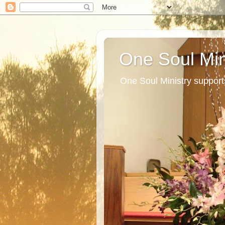
One Soul Min
One Soul Ministry support