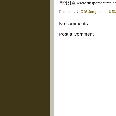
동영상은 www.diasporachurch.n
Posted by
이종형 Jong Lee
at
6:5
No comments:
Post a Comment