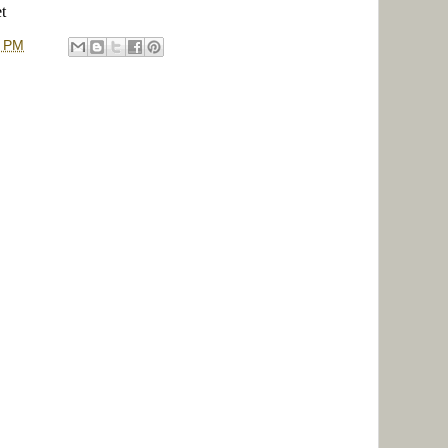
et
3 PM