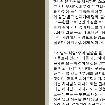
하나님은 사람을 사랑하여 스스
고 건너오시다
.
바로 예수 그리
과 마귀에 눌린 자들을 풀어주는
여 심판 받고 십자가에 달려
돌
고 부활함으로 생명의 길을 보
를 해결하다
.
이것이 베드로의 
5:24
내 말을 듣고 나 보내신 이
나니 사망에서 생명으로 옮겼
옮겼다
.
어떤 사람에게 일어나
3
사람의 책임
:
주의 말씀을 듣고
아들로서 인간의 죄를 대신하여 
문제를 모두 해결하신 것을 말
를 받고 패역한 세대에서 구원
하고 주를 믿음으로 세례 받으
것이다
.
믿음은 받아드림이다
.
게는 하나님의 자녀가 되는 권
되면 하나님의 자녀가 되고 영
모든 인류는 두 부류로 나눈다
.
상관 없고 심판을 받지 않고 
쪽에 속하나
?
어디에 속하고 싶