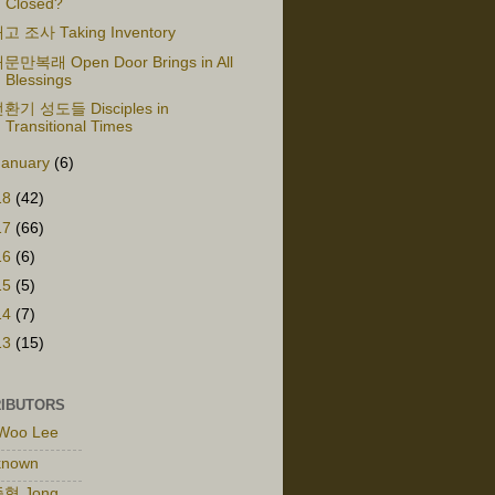
Closed?
고 조사 Taking Inventory
문만복래 Open Door Brings in All
Blessings
환기 성도들 Disciples in
Transitional Times
January
(6)
18
(42)
17
(66)
16
(6)
15
(5)
14
(7)
13
(15)
IBUTORS
Woo Lee
known
형 Jong