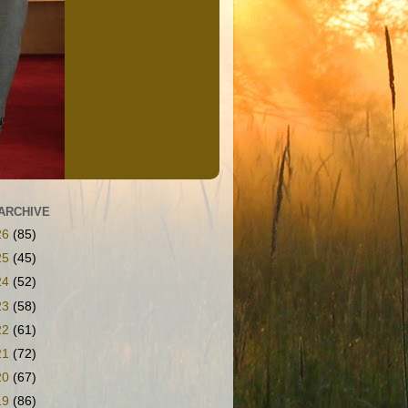
ARCHIVE
26
(85)
25
(45)
24
(52)
23
(58)
22
(61)
21
(72)
20
(67)
19
(86)