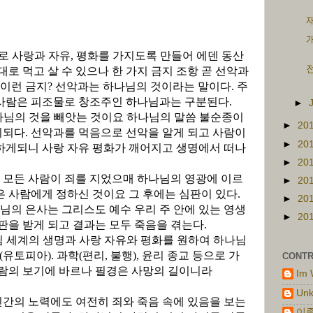
재
개
로 사랑과 자유
,
평화를 가지도록 만들어 에덴 동산
전
대로 먹고 살 수 있으나 한 가지 금지 조항 곧 선악과
 이런 금지
?
선악과는 하나님의 것이라는 말이다
.
주
사람은 피조물로 창조주인 하나님과는 구분된다
.
►
나님의 것을 빼앗는 것이요 하나님의 말씀 불순종이
►
20
괴되다
.
선악과를 먹음으로 선악을 알게 되고 사람이
►
20
 하게되니 사랑 자유 평화가 깨어지고 생명에서 떠나
►
20
3
모든 사람이 죄를 지었으매 하나님의 영광에 이르
►
20
은 사람에게 정하신 것이요 그 후에는 심판이 있다
.
►
20
님의 은사는 그리스도 예수 우리 주 안에 있는 영생
►
20
판을 받게 되고 결과는 모두 죽음을 겪는다
.
 세계의 생명과 사랑 자유와 평화를 원하여 하나님
(
유토피아
).
과학
(
편리
,
불행
),
윤리 종교 등으로 가
CONTR
사람의 보기에 바르나 필경은 사망의 길이니라
Im 
Un
인간의 노력에도 여전히 죄와 죽음 속에 있음을 보는
이종