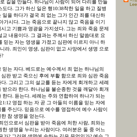
로 길을 만들다
.
하나님이 사람이 되어 다리를 만들
Lee
스도다
.
그가 하신 일은 행
10:38
착한 일을 하고 질병
 일을 하다가 결국 죄 없는 그가 인간 죄를 대신하
아가시다
.
그는 죽음으로 끝나지 않고 죽음을 이기
이시고 기쁨과 영광을 가지셨다
.
그는 죄와 죽음 문제
설교 내용이다
.
그 결과는 주께서 하신 말씀대로 요
를 믿는 자는 영생을 가졌고 심판에 이르지 아니 하
느니라
.
죄인이 영생
,
심판이 없고 사망에서 생명 으로
나
?
 믿는 자다
.
베드로는 예수께서 죄 없는 하나님의
심판 받고 죽으신 후에 부활 함으로 죄와 심판 죽음
하다
.
그리고 그의 설교를 듣는 자에게 회개하고 세례
을 받으라 한다
.
하나님을 불순종한 것을 깨달아 회개
라 한다
.
듣는다
.
세례는 주와 연합하여 하나가 되는
요
1:12
영접 하는 자 곧 그 아들의 이름을 믿는 자에
세를 주신다
.
믿음으로 예수를 영접하여 예수 사람이
원한 참 생명을 얻는다
.
죄인으로서 심판을 받아 죽음에 처한 사람
,
죄와는
영원한 생명을 누리는 사람이다
.
여러분은 둘 중 어느
은가
?
그러면 생명에 속하는 길은 무엇인가
?
예수 그