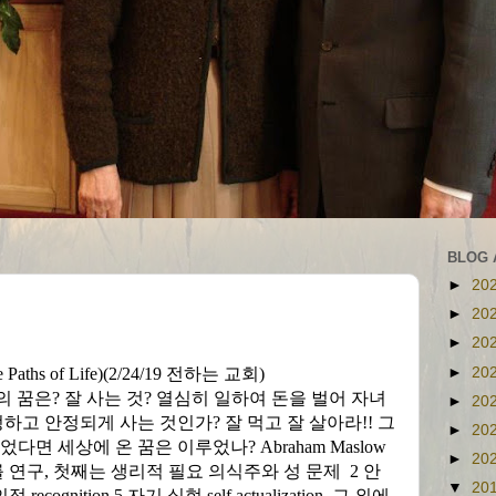
BLOG 
►
20
►
20
►
20
►
20
 Paths of Life)(2/24/19
전하는 교회
)
의 꿈은
?
잘 사는 것
?
열심히 일하여 돈을 벌어 자녀
►
20
정하고 안정되게 사는 것인가
?
잘 먹고 잘 살아라
!!
그
►
20
루었다면 세상에 온 꿈은 이루었나
? Abraham Maslow
►
20
를 연구
,
첫째는 생리적 필요 의식주와 성 문제
2
안
▼
20
인정
recognition 5
자기 실현
self actualization,
그 외에