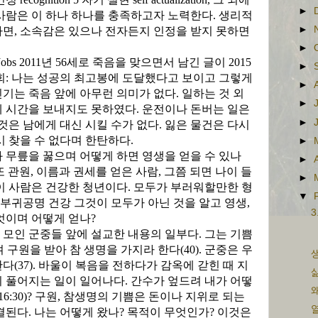
►
사람은 이 하나 하나를 충족하고자 노력한다
.
생리적
►
하면
,
소속감은 있으나 전자든지 인정을 받지 못하면
►
Jobs 2011
년
56
세로 죽음을 맞으면서 남긴 글이
2015
►
회
:
나는 성공의 최고봉에 도달했다고 보이고 그렇게
►
인기는 죽음 앞에 아무런 의미가 없다
.
일하는 것 외
►
께 시간을 보내지도 못하였다
.
운전이나 돈버는 일은
►
 것은 남에게 대신 시킬 수가 없다
.
잃은 물건은 다시
시 찾을 수 없다며 한탄하다
.
►
 무릎을 꿇으며 어떻게 하면 영생을 얻을 수 있나
►
또 관원
,
이름과 권세를 얻은 사람
,
그쯤 되면 나이 들
►
이 사람은 건강한 청년이다
.
모두가 부러워할만한 형
▼
부귀공명 건강 그것이 모두가 아닌 것을 알고 영생
,
3
엇이며 어떻게 얻나
?
 모인 군중들 앞에 설교한 내용의 일부다
.
그는 기쁨
며 구원을 받아 참 생명을 가지라 한다
(40).
군중은 우
생
한다
(37).
바울이 복음을 전하다가 감옥에 갇힌 때 지
삶
이 풀어지는 일이 일어나다
.
간수가 엎드려 내가 어떻
왜
16:30)?
구원
,
참생명의 기쁨은 돈이나 지위로 되는
열
결된다
.
나는 어떻게 왔나
?
목적이 무엇인가
?
이것은