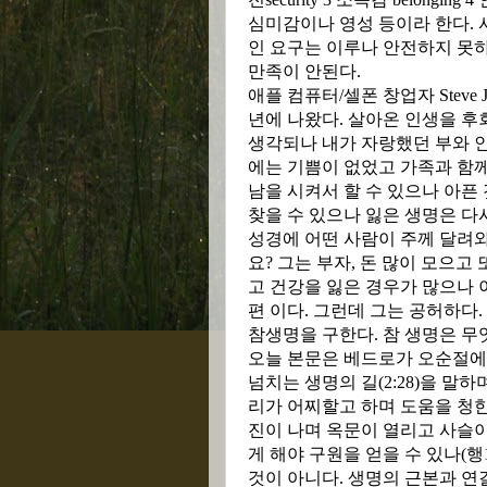
심미감이나 영성 등이라 한다
.
인 요구는 이루나 안전하지 못
만족이 안된다
.
애플 컴퓨터
/
셀폰 창업자
Steve 
년에 나왔다
.
살아온 인생을 후
생각되나 내가 자랑했던 부와 
에는 기쁨이 없었고 가족과 함
남을 시켜서 할 수 있으나 아픈
찾을 수 있으나 잃은 생명은 다
성경에 어떤 사람이 주께 달려와
요
?
그는 부자
,
돈 많이 모으고 
고 건강을 잃은 경우가 많으나 
편 이다
.
그런데 그는 공허하다
.
참생명을 구한다
.
참 생명은 무
오늘 본문은 베드로가 오순절에
넘치는 생명의 길
(2:28)
을 말하
리가 어찌할고 하며 도움을 청
진이 나며 옥문이 열리고 사슬
게 해야 구원을 얻을 수 있나
(
행
것이 아니다
.
생명의 근본과 연