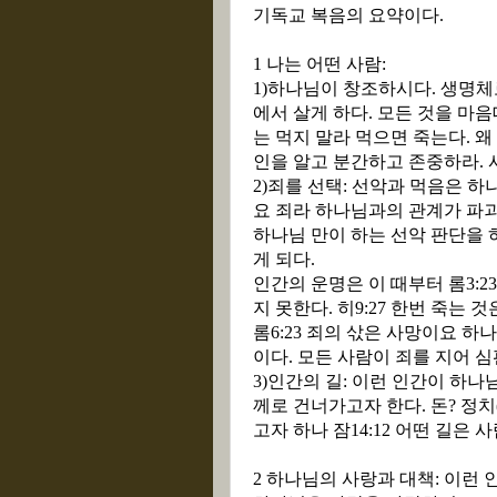
기독교 복음의 요약이다
.
1
나는 어떤 사람
:
1)
하나님이 창조하시다
.
생명체
에서 살게 하다
.
모든 것을 마음
는 먹지 말라 먹으면 죽는다
.
왜
인을 알고 분간하고 존중하라
.
2)
죄를 선택
:
선악과 먹음은 하
요 죄라 하나님과의 관계가 파
하나님 만이 하는 선악 판단을
게 되다
.
인간의 운명은 이 때부터 롬
3:2
지 못한다
.
히
9:27
한번 죽는 것
롬
6:23
죄의 삯은 사망이요 하나
이다
.
모든 사람이 죄를 지어 심
3)
인간의 길
:
이런 인간이 하나님
께로 건너가고자 한다
.
돈
?
정치
고자 하나 잠
14:12
어떤 길은 
2
하나님의 사랑과 대책
:
이런 