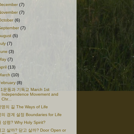
December
(7)
November
(7)
October
(6)
September
(7)
August
(5)
July
(7)
June
(3)
May
(7)
April
(13)
March
(10)
February
(8)
.1운동과 기독교 March 1st
Independence Movement and
Chr...
명의 길 The Ways of Life
의 경계 설정 Boundaries for Life
 성령? Why Holy Spirit?
고 살까? 닫고 살까? Door Open or