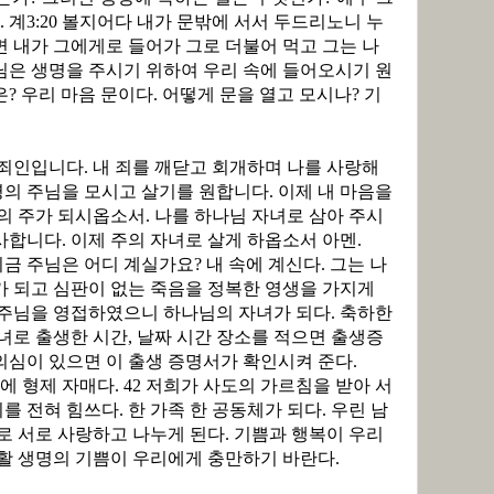
.
계
3:20
볼지어다 내가 문밖에 서서 두드리노니 누
면 내가 그에게로 들어가 그로 더불어 먹고 그는 나
님은 생명을 주시기 위하여 우리 속에 들어오시기 원
은
?
우리 마음 문이다
.
어떻게 문을 열고 모시나
?
기
 죄인입니다
.
내 죄를 깨닫고 회개하며 나를 사랑해
명의 주님을 모시고 살기를 원합니다
.
이제 내 마음을
나의 주가 되시옵소서
.
나를 하나님 자녀로 삼아 주시
사합니다
.
이제 주의 자녀로 살게 하옵소서 아멘
.
지금 주님은 어디 계실가요
?
내 속에 계신다
.
그는 나
가 되고 심판이 없는 죽음을 정복한 영생을 가지게
주님을 영접하였으니 하나님의 자녀가 되다
.
축하한
녀로 출생한 시간
,
날짜 시간 장소를 적으면 출생증
의심이 있으면 이 출생 증명서가 확인시켜 준다
.
에 형제 자매다
. 42
저희가 사도의 가르침을 받아 서
기를 전혀 힘쓰다
.
한 가족 한 공동체가 되다
.
우린 남
매로 서로 사랑하고 나누게 된다
.
기쁨과 행복이 우리
부활 생명의 기쁨이 우리에게 충만하기 바란다
.