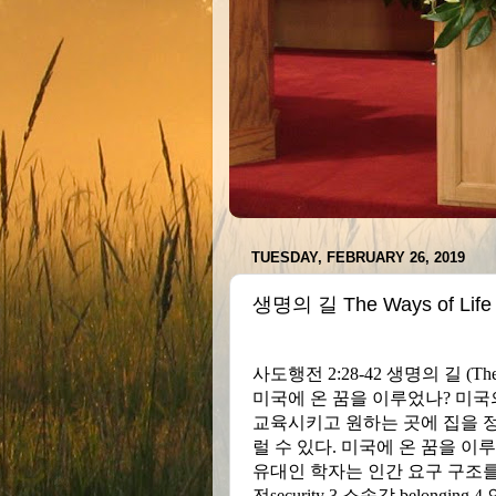
TUESDAY, FEBRUARY 26, 2019
생명의 길 The Ways of Life
사도행전
2:28-42
생명의 길
(
The
미국에 온 꿈을 이루었나
?
미국
교육시키고 원하는 곳에 집을 
럴 수 있다
.
미국에 온 꿈을 이
유대인 학자는 인간 요구 구조
전
security 3
소속감
belonging 4