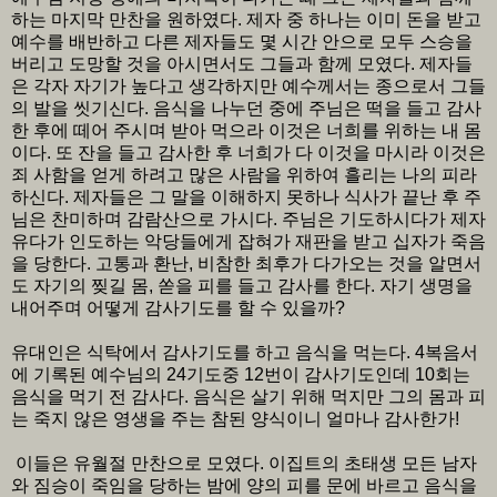
하는 마지막 만찬을 원하였다. 제자 중 하나는 이미 돈을 받고
예수를 배반하고 다른 제자들도 몇 시간 안으로 모두 스승을
버리고 도망할 것을 아시면서도 그들과 함께 모였다. 제자들
은 각자 자기가 높다고 생각하지만 예수께서는 종으로서 그들
의 발을 씻기신다. 음식을 나누던 중에 주님은 떡을 들고 감사
한 후에 떼어 주시며 받아 먹으라 이것은 너희를 위하는 내 몸
이다. 또 잔을 들고 감사한 후 너희가 다 이것을 마시라 이것은
죄 사함을 얻게 하려고 많은 사람을 위하여 흘리는 나의 피라
하신다. 제자들은 그 말을 이해하지 못하나 식사가 끝난 후 주
님은 찬미하며 감람산으로 가시다. 주님은 기도하시다가 제자
유다가 인도하는 악당들에게 잡혀가 재판을 받고 십자가 죽음
을 당한다. 고통과 환난, 비참한 최후가 다가오는 것을 알면서
도 자기의 찢길 몸, 쏟을 피를 들고 감사를 한다. 자기 생명을
내어주며 어떻게 감사기도를 할 수 있을까?
유대인은 식탁에서 감사기도를 하고 음식을 먹는다. 4복음서
에 기록된 예수님의 24기도중 12번이 감사기도인데 10회는
음식을 먹기 전 감사다. 음식은 살기 위해 먹지만 그의 몸과 피
는 죽지 않은 영생을 주는 참된 양식이니 얼마나 감사한가!
이들은 유월절 만찬으로 모였다. 이집트의 초태생 모든 남자
와 짐승이 죽임을 당하는 밤에 양의 피를 문에 바르고 음식을