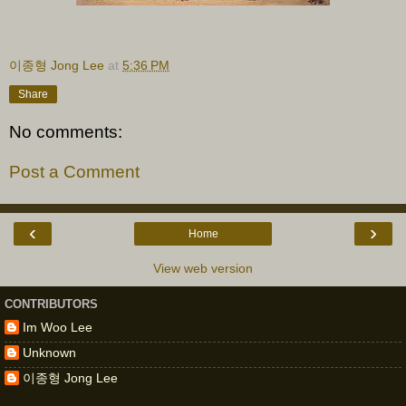
이종형 Jong Lee
at
5:36 PM
Share
No comments:
Post a Comment
‹
›
Home
View web version
CONTRIBUTORS
Im Woo Lee
Unknown
이종형 Jong Lee