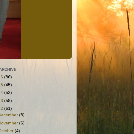
ARCHIVE
26
(86)
25
(45)
24
(52)
23
(58)
22
(61)
December
(8)
November
(6)
October
(4)