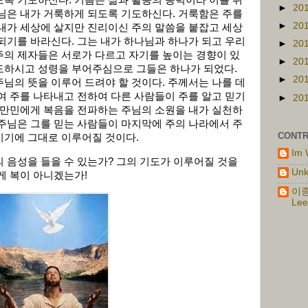
록 기도하신다. 기쁨은 삶과 활동의 동력이라 이를 위
►
20
님은 내가 거룩하게 되도록 기도하신다. 거룩함은 주를
►
20
내가 세상에 살지만 진리이신 주의 말씀을 붙잡고 세상
되기를 바라신다. 그는 내가 하나님과 하나가 되고 우리
►
20
주의 제자들은 서로가 다르고 자기를 높이는 경향이 있
►
20
도하시고 성령을 부어주심으로 그들은 하나가 되었다.
►
20
님의 뜻을 이루어 드려야 할 것이다. 주께서는 나를 데
여 주를 나타내고 전하여 다른 사람들이 주를 알고 믿기
►
20
 만민에게 복음을 전파하는 주님의 소원을 내가 실천하
주님은 그를 믿는 사람들이 마지막에 주의 나라에서 주
CONTR
시기에 그대로 이루어질 것이다.
Im 
 음성을 들을 수 있는가? 그의 기도가 이루어질 것을
Un
게 복이 아니겠는가!
이종
Lee