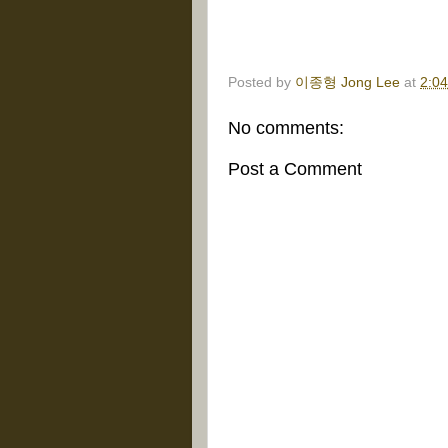
Posted by
이종형 Jong Lee
at
2:0
No comments:
Post a Comment