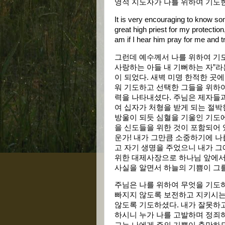
영적 지도자가 나를 위하여 기도
It is very encouraging to know s
great high priest for my protectio
am if I hear him pray for me and tr
그런데 예수께서 나를 위하여 기도
사랑하는 아들 내 기뻐하는 자”라
이 되었다. 새벽 미명 한적한 곳
워 기도하고 선택한 그들을 위하
력을 나타내셨다. 주님은 제자들과
여 십자가 처형을 받게 되는 절박한
방울이 되듯 심혈을 기울인 기도에
을 신도들을 위한 것이 포함되어 
운가! 내가 그만큼 소중하기에 나
고 자기 생명을 주었으니 내가 그
위한 대제사장으로 하나님 앞에서 
사실을 알면서 하늘의 기쁨이 그
주님은 나를 위하여 무엇을 기도하
빠지지 않도록 보전하고 지키시는
않도록 기도하셨다. 내가 잘못하고
하시니 누가 나를 고발하며 정죄하