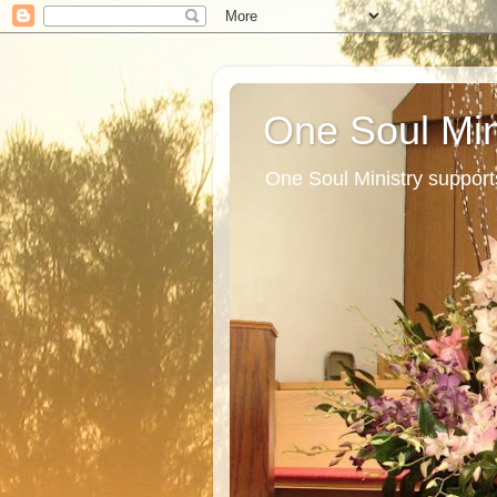
One Soul Min
One Soul Ministry support