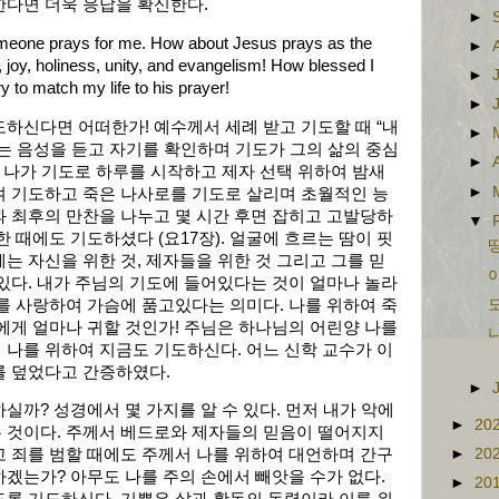
한다면 더욱 응답을 확신한다.
►
omeone prays for me. How about Jesus prays as the
►
n, joy, holiness, unity, and evangelism! How blessed I
►
y to match my life to his prayer!
►
하신다면 어떠한가! 예수께서 세례 받고 기도할 때 “내
►
는 음성을 듣고 자기를 확인하며 기도가 그의 삶의 중심
►
에 나가 기도로 하루를 시작하고 제자 선택 위하여 밤새
►
여 기도하고 죽은 나사로를 기도로 살리며 초월적인 능
 최후의 만찬을 나누고 몇 시간 후면 잡히고 고발당하
▼
 때에도 기도하셨다 (요17장). 얼굴에 흐르는 땀이 핏
땅
는 자신을 위한 것, 제자들을 위한 것 그리고 그를 믿
아
있다. 내가 주님의 기도에 들어있다는 것이 얼마나 놀라
를 사랑하여 가슴에 품고있다는 의미다. 나를 위하여 죽
도
에게 얼마나 귀할 것인가! 주님은 하나님의 어린양 나를
나를 위하여 지금도 기도하신다. 어느 신학 교수가 이
를 덮었다고 간증하였다.
►
실까? 성경에서 몇 가지를 알 수 있다. 먼저 내가 악에
►
20
 것이다. 주께서 베드로와 제자들의 믿음이 떨어지지
►
20
 죄를 범할 때에도 주께서 나를 위하여 대언하며 간구
겠는가? 아무도 나를 주의 손에서 빼앗을 수가 없다.
►
20