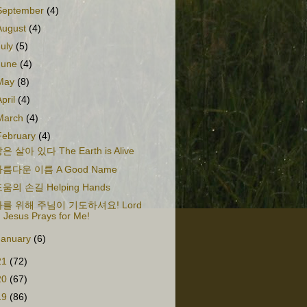
September
(4)
August
(4)
July
(5)
June
(4)
May
(8)
April
(4)
March
(4)
February
(4)
은 살아 있다 The Earth is Alive
름다운 이름 A Good Name
움의 손길 Helping Hands
나를 위해 주님이 기도하셔요! Lord
Jesus Prays for Me!
January
(6)
21
(72)
20
(67)
19
(86)