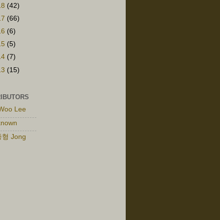
18
(42)
17
(66)
16
(6)
15
(5)
14
(7)
13
(15)
IBUTORS
Woo Lee
known
형 Jong