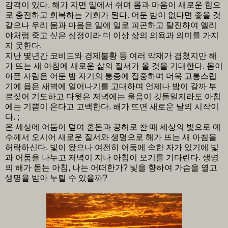
감격이 있다. 해가 지면 일에서 쉬며 몸과 마음이 새로운 힘으
로 충전하고 회복하는 기회가 된다. 어둔 밤이 없다면 좋을 것
같으나 우리 몸과 마음은 일에 일로 피곤하고 탈진하여 엘리
야처럼 죽고 싶은 심정이라 더 이상 삶의 의욕과 의미를 가지
지 못한다.
지난 몇년간 코비드와 경제불황 등 여러 악재가 겹쳤지만 해
가 뜨는 새 아침에 새로운 삶의 질서가 올 것을 기대한다. 몸이
아픈 사람은 어둔 밤 자기의 통증에 집중하며 더욱 고통스럽
기에 욥은 새벽에 일어나기를 고대하며 언제나 밤이 갈까 부
르짖어 기도하고 다윗은 저녁에는 울음이 깃들일지라도 아침
에는 기쁨이 온다고 고백한다. 해가 뜨면 새로운 날의 시작이
다. ;
온 세상에 어둠이 덮여 혼돈과 공허로 찬 때 세상의 빛으로 예
수께서 오시어 새로운 질서와 생명으로 해가 뜨는 새 아침을
허락하신다. 빛이 왔으나 여전히 어둠에 속한 자가 있기에 빛
과 어둠을 나누고 저녁이 지나 아침이 오기를 기다린다. 생명
의 해가 돋는 아침, 나는 어떠한가? 빛을 향하여 가슴을 열고
생명을 받아 누릴 수 있을까?