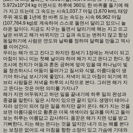
5.972x10^24 kg 이면서도 하루에 360도 한 바퀴를 돌기에 해
가 지고 뜨는데 그 속도는 시속1,037.7 마일 (1,670 km), 태양
주위 궤도를 1년에 한 바퀴 도는 속도는 시속 66,962 마일
(107,764.9 kg)로 계속하여 스스로 돌면서 달리고 있으니 놀
라운 일이다. 지금도 지구는 돌면서 달리기에 해는 지고 뜨고
날은 바뀌고 해가 바뀌지만 그 길과 속도는 변하지 않고 항상
동일하기에 사람은 연도와 날짜를 정하며 달력을 만들고 역사
를 이어간다.
우리는 해가 뜨고 진다고 하지만 창세기 1장에는 저녁이 되고
아침이 되니 이는 첫째 날이라 하여 해가 지고 뜬다고 한다. 창
조시에 천지가 어둠과 혼돈 공허에 덮여 있을 때 하나님이 빛
을 창조하시니 어둠이 물러가고 질서와 식별, 아름다움이 생
기어 하나님 보시기에 좋았다. 저녁이 되고 아침이 되기에 히
브리 사람들은 저녁을 하루의 시작으로 본다. 그러면 해가 지
고 뜬다는 것은 어떤 의미를 가지나?
해가 지면 어두워지고 하던 일을 끝내기에 하루 일의 완성과
종결을 말한다. 일은 시작이 있으면 끝이 있다. 생명이 태어나
자라 성인이 되어 많은 일을 하지만 끝이 온다. 해가 지는 것을
보면 아름다움이요 황혼은 더욱 색색이라 일과를 마치고 돌아
보는 하루는 아름답고 감사하다. 품꾼은 해가 지면 삯을 받고
기뻐한다, 지는 해는 뜬다는 것을 알지만 내가 뜨는 해를 본다
는 보장은 없어도 새 아침을 향한 소망이 있고 가슴에 기대와