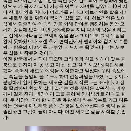
족을 학대하는 이집트인을 죽인 것이 탄로되어 도망하여 낯선
땅으로 가 목자가 되어 가정을 이루고 자녀를 낳았다. 40년 지
나 산에서 양을 치다가 여호와를 만나고 히브리인을 탈출시키
는 새로운 일을 위하여 목자의 삶을 끝낸다. 히브리인은 노예
삶에서 탈출하여 약속의 땅을 향해 광야를 행진하는 동안 모
세가 중심에 있다. 40년 광야생활을 지나 약속의 땅을 바라보
는 산에서 하나님은 모세의 삶을 끝내고 아무도 그의 무덤을
알지 못하였으나 오랜 후에 변화산에서 엘리야와 함께 예수를
만나 탈출의 이야기를 나누었다. 모세는 죽었으나 그는 새로
운 삶을 시작했던 것이다.
이전 한국에서 사람이 죽으면 그의 옷과 신을 시신이 있는 지
붕으로 던지며 이 옷 입고 이 신 신고 잘 가시오! 하직인사를
했다. 죽어서 새로운 여정을 시작한다고 믿었다. 우리 족보에
는 죽음을 졸업의 졸로 표시하며 인생과업을 마쳤다는 것이나
분명하게 알지 못하는 새로운 삶을 시작했다는 표시다. 이생
을 졸업하면 확실한 삶이 열리는 것을 주님은 말씀한다. 예수
께서 길과 진리, 생명이라 그를 통하여 하나님께로 간다고 한
다. 두 사람이 죽어 한 사람은 유황불이 타는 음부로 가고 다른
이는 천국의 아브라함 품에 간 것을 보여주신다. 이생의 삶을
졸업하면 그것이 끝이 아니다. 어떤 새로운 삶을 시작할 것인
가!