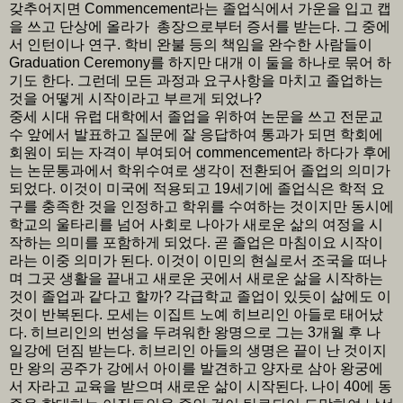
갖추어지면 Commencement라는 졸업식에서 가운을 입고 캡
을 쓰고 단상에 올라가 총장으로부터 증서를 받는다. 그 중에
서 인턴이나 연구. 학비 완불 등의 책임을 완수한 사람들이
Graduation Ceremony를 하지만 대개 이 둘을 하나로 묶어 하
기도 한다. 그런데 모든 과정과 요구사항을 마치고 졸업하는
것을 어떻게 시작이라고 부르게 되었나?
중세 시대 유럽 대학에서 졸업을 위하여 논문을 쓰고 전문교
수 앞에서 발표하고 질문에 잘 응답하여 통과가 되면 학회에
회원이 되는 자격이 부여되어 commencement라 하다가 후에
는 논문통과에서 학위수여로 생각이 전환되어 졸업의 의미가
되었다. 이것이 미국에 적용되고 19세기에 졸업식은 학적 요
구를 충족한 것을 인정하고 학위를 수여하는 것이지만 동시에
학교의 울타리를 넘어 사회로 나아가 새로운 삶의 여정을 시
작하는 의미를 포함하게 되었다. 곧 졸업은 마침이요 시작이
라는 이중 의미가 된다. 이것이 이민의 현실로서 조국을 떠나
며 그곳 생활을 끝내고 새로운 곳에서 새로운 삶을 시작하는
것이 졸업과 같다고 할까? 각급학교 졸업이 있듯이 삶에도 이
것이 반복된다. 모세는 이집트 노예 히브리인 아들로 태어났
다. 히브리인의 번성을 두려워한 왕명으로 그는 3개월 후 나
일강에 던짐 받는다. 히브리인 아들의 생명은 끝이 난 것이지
만 왕의 공주가 강에서 아이를 발견하고 양자로 삼아 왕궁에
서 자라고 교육을 받으며 새로운 삶이 시작된다. 나이 40에 동