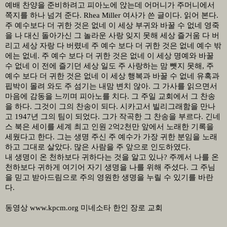
예배 찬양을 준비하려고 피아노에 앉는데 어머니가 주머니에서
쪽지를 하나 넘겨 준다
. Rhea Miller
여사가 쓴 글이다
.
읽어 본다
.
주 예수보다 더 귀한 것은 없네 이 세상 부귀와 바꿀 수 없네 영죽
을 나 대신 돌아가신 그 놀라운 사랑 잊지 못해 세상 즐거움 다 버
리고 세상 자랑 다 버렸네 주 예수 보다 더 귀한 것은 없네 예수 밖
에는 없네
.
주 예수 보다 더 귀한 것은 없네 이 세상 명예와 바꿀
수 없네 이 전에 즐기던 세상 일도 주 사랑하는 맘 뺏지 못해
,
주
예수 보다 더 귀한 것은 없네 이 세상 행복과 바꿀 수 없네 유혹과
핍박이 몰려 와도 주 섬기는 내맘 변치 않아
.
그 가사를 읽으면서
마음에 감동을 느끼며 피아노를 치다
.
그 주일 교회에서 그 찬송
을 하다
.
그것이 그의 찬송이 되다
.
시카고서 빌리그래함을 만나
고
1947
년 그의 팀이 되었다
.
그가 작곡한 그 찬송을 부르다
.
긴네
스 북은 세이를 세계 최고 인원
2
억
2
천만 앞에서 노래한 기록을
세웠다고 한다
.
그는 생명 주신 주 예수가 가장 귀한 분임을 노래
하고 그대로 살았다
.
많은 사람을 주 앞으로 인도하였다
.
내 생명이 온 천하보다 귀하다는 것을 알고 있나
?
주께서 나를 온
천하보다 귀하게 여기어 자기 생명을 나를 위해 주셨다
.
그 주님
을 믿고 받아드림으로 주의 영원한 생명을 누릴 수 있기를 바란
다
.
동영상 www.kpcm.org 미네소타 한인 장로 교회