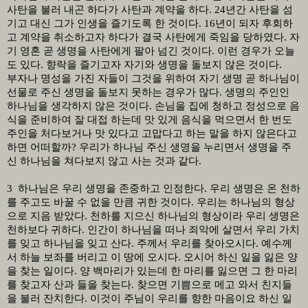
사탄을 불러 내곤 하다가 사탄과 계약을 하다
. 24
년간 사탄을 섬
기고 대신 그가 인생을 즐기도록 한 것이다
. 16
년이 되자 후회하
고 계약을 취소하고자 하다가 결국 사탄에게 죽임을 당하였다
.
자
기 영혼 곧 생명을 사탄에게 팔아 넘긴 것이다
.
이런 경우가 오늘
도 있다
.
향락을 즐기고자 자기와 생명을 돌보지 않은 것이다
.
부자나 명성을 가진 자들이 그것을 위하여 자기 생명 곧 하나님이
선물로 주신 생명을 돌보지 못하는 경우가 많다
.
생명의 주인인
하나님을 생각하지 않은 것이다
.
손님을 집에 청하고 정성으로 음
식을 준비하여 잘 대접 하는데 맛 있게 음식을 먹으면서 한 번도
주인을 처다보거나 맛 있다고 고맙다고 하는 말을 하지 않은다고
하면 어떠할까
?
우리가 하나님 주신 생명을 누리면서 생명을 주
신 하나님을 쳐다보지 않고 사는 것과 같다
.
3
하나님은 우리 생명을 존중하고 인정한다
.
우리 생명은 온 천하
를 주고도 바꿀 수 없을 만큼 귀한 것이다
.
우리는 하나님의 형상
으로 지음 받았다
.
천하를 지으신 하나님의 형상이라 우리 생명은
천하보다 귀하다
.
인간이 하나님을 떠나 죄악에 살면서 우리 가치
를 잊고 하나님을 잊고 산다
.
주께서 우리를 찾아오시다
.
예수께
서 하늘 보좌를 버리고 이 땅에 오시다
.
오시어 하신 일을 잃은 양
을 찾는 일이다
.
양 백마리가 있는데 한 마리를 잃으면 그 한 마리
를 찾고자 산과 들을 찾는다
.
찾으면 기쁨으로 메고 와서 친지들
을 불러 잔치한다
.
이것이 주님이 우리를 향한 마음이요 하신 일