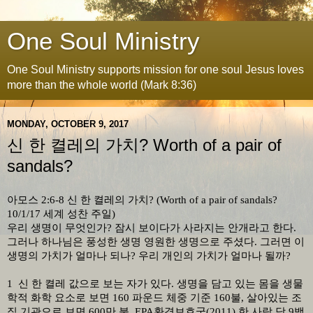
One Soul Ministry
One Soul Ministry supports mission for one soul Jesus loves
more than the whole world (Mark 8:36)
MONDAY, OCTOBER 9, 2017
신 한 켤레의 가치? Worth of a pair of
sandals?
아모스
2:6-8
신 한 켤레의 가치
?
(
Worth of a pair of sandals?
10/1/17
세계 성찬 주일
)
우리 생명이 무엇인가
?
잠시 보이다가 사라지는 안개라고 한다
.
그러나 하나님은 풍성한 생명 영원한 생명으로 주셨다
.
그러면 이
생명의 가치가 얼마나 되나
?
우리 개인의 가치가 얼마나 될까
?
1
신 한 켤레 값으로 보는 자가 있다
.
생명을 담고 있는 몸을 생물
학적 화학 요소로 보면
160
파운드 체중 기준
160
불
,
살아있는 조
직 기관으로 보면
600
만 불
.
EPA
환경보호국
(2011)
한 사람 당
9
백