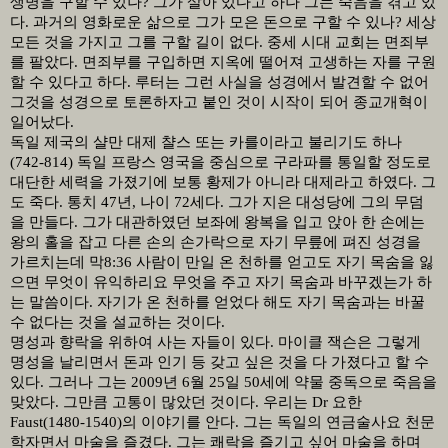
생명을 구할 수 있나
?
그가 살아 있다고 하나 그는 죽음을 겪고 있
다
.
과거의 영화로운 삶으로 그가 모은 돈으로 구할 수 있나
?
세상
모든 것을 가지고 그를 구할 길이 없다
.
중세 시대 교회는 면죄부
를 팔았다
.
면죄부를 구입하면 지옥에 떨어져 고생하는 자를 구원
할 수 있다고 하다
.
루터는 그런 사실을 성경에서 발견할 수 없어
그것을 성경으로 토론하자고 붙인 것이 시작이 되어 종교개혁이
일어났다
.
독일 제국의 샬만 대제 챨스 또는 카를이라고 불리기도 하나
(742-814)
독일 프랑스 영국을 중심으로 구라파를 통일할 정도로
대단한 세력을 가졌기에 보통 황제가 아니라 대제라고 하였다
.
그
도 죽다
.
통치
47
년
,
나이
72
세다
.
그가 지은 대성당에 그의 무덤
을 만들다
.
그가 대관하였던 보좌에 왕복을 입고 앉아 한 손에는
왕의 홀을 잡고 다른 손의 손가락으로 자기 무릎에 펴진 성경을
가르치는데 막
8:36
사람이 만일 온 천하를 얻고도 자기 목숨을 잃
으면 무엇이 유익하리요 무엇을 주고 자기 목숨과 바꾸겠는가 하
는 말씀이다
.
자기가 온 천하를 얻었다 해도 자기 목숨과는 바꿀
수 없다는 것을 설교하는 것이다
.
명성과 향락을 위하여 사는 자들이 있다
.
마이클 잭슨은 그렇게
명성을 날리면서 돈과 인기 등 갖고 싶은 것을 다 가졌다고 할 수
있다
.
그러나 그는
2009
년
6
월
25
일
50
세에 약물 중독으로 죽음을
맞았다
.
그만큼 고통이 많았던 것이다
.
우리는
Dr
요한
Faust(1480-1540)
의 이야기를 안다
.
그는 독일의 연금술사요 천문
학자면서 마술을 즐겼다
.
그는 쾌락을 즐기고 싶어 마술을 하며