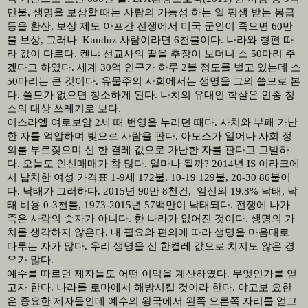
만불
,
생명을 보상할 때는 사람의 가능성 하는 일 평생 받는 봉급
등을 환산
,
보상 제도 아프간 전쟁에서 미국 군인이 죽으면
60
만
불 보상
,
그러나
Kunduz
사람이라면
6
천불이다
.
나라와 형편 따
라 값이 다르다
.
켄냐 선교사의 딸을 추장이 보더니 소
50
마리 주
겠다고 하였다
.
세계
30
억 인구가 하루
2
불 정도를 벌고 있는데 소
50
마리는 큰 것이다
.
유물주의 사회에서는 생명을 그의 쓸모로 본
다
.
쓸모가 없으면 청소하게 된다
.
나치의 유대인 학살은 인종 청
소의 대상 쓰레기로 보다
.
이스라엘 여로보암
2
세 때 번영을 누리던 때다
.
사치와 부패 가난
한 자를 억압하며 빚으로 사람을 판다
.
아모스가 일어나 사회 정
의를 부르짖으며 신 한 켤레 값으로 가난한 자를 판다고 고발하
다
.
오늘도 인신매매가 참 많다
.
얼마나 될까
? 2014
년
IS
이라크에
서 납치한 여성 가격표
1-9
세
172
불
, 10-19 129
불
, 20-30 86
불이
다
.
낙태가 그러하다
. 2015
년
90
만
8
천건
,
임신의
19.8%
낙태
,
낙
태 비용
0-3
천불
, 1973-2015
년
57
백만이 낙태되다
.
전쟁에 나가
죽은 사람의 숫자가 아니다
.
한 나라가 없어진 것이다
.
생명의 가
치를 생각하지 않은다
.
내 필요와 편의에 따라 생명을 마음대로
다루는 자가 많다
.
우리 생명을 신 한켤레 값으로 치지도 않은 경
우가 많다
.
예수를 따르던 제자들도 어떤 이익을 계산하였다
.
무엇인가를 얻
고자 한다
.
나라를 로마에서 해방시킬 것이라 한다
.
야고보 요한
은 중요한 제자들인데 예수의 왕국에서 왼쪽 오른쪽 자리를 얻고