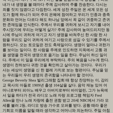
내가 내 생명을 볼 때마다 주께 감사하며 주를 찬송한다
.
다시는
죄를 짓지 않겠다고 다짐한다
.
세계 성찬 주일은 온 세계 모든 성
도가 함께 하나가 되어 주의 은혜에 참여하고 우리가 인종과 종족
문화와 언어는 다르다 해도 하나님 앞에서 꼭 같이 귀중하고 존귀
한 존재임을 인식한다
.
주께서 우리를 귀하게 보시고 자기를 내어
주시었기에 우리는 어떻게 살가
?
주께 감사하며 높여드리지만 동
시에 주님이 귀하게 여기고 자기 생명을 바쳐주신 한 사람 한 사
람을 우리도 같이 귀하게 여기고 사랑으로 섬길 수 있기를 주께서
원하신다
.
오는 토요일은 전도 축제일이다
.
생명이 얼마나 귀한가
를 보이는 일이다
.
한 사람을 주께로 인도하면 지옥에서 고통 겪
을 생명을 천국의 생명으로 옮기는 일을 한다
.
주님이 하신 일이
다
.
주께서 이 일을 우리에게 부탁하다
.
주의 복음을 나누게 한다
.
생명이 천하보다 귀한 것을 확인하고 살아가는 것이다
.
우리가
사는 세상이 생명을 신 한 켤레 가치로 보는 형편이다
.
주님을 믿
는 우리들이 우리 생명의 존귀함을 나타내야 할 것이다
.
George Beverly Shea
빌리그래함 집회 때 항상 찬양하는 이
,
감리
교 목사의 아들로
1909
년 출생
104
살을 살다
.
음악 재능 있어 어
머니로부터 피아노 배우고 아버지로부터 바이얼린
,
그가 뉴욕에
서 일을 하다가 전국 라디오 노래 자랑 프로그램 책임자
Fred
Allen
을 만나 노래 자랑에 출전 권함 받고
20
세
NBC
에서 가라 모
세를 불러
2
등
,
라디오 방송 가수로 오퍼를 받다
.
공황 때라 좋은
기회요 이름을 알릴 때라 생각하고 어머니와 의논하다
.
주일 아침