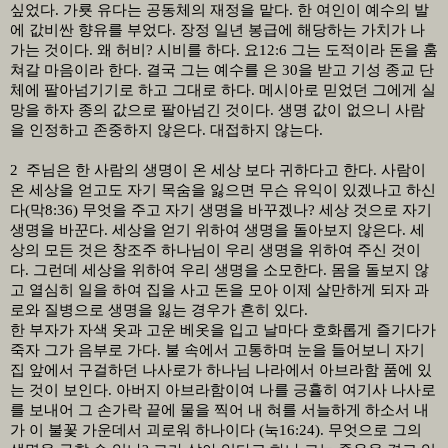
싶었다
.
가룟 유다는 공동체의 재정을 맡다
.
한 여인이 예수의 발
에 값비싼 향유를 부었다
.
장정 일년 봉급에 해당하는 가치가 나
가는 것이다
.
왜 허비
?
시비를 하다
.
요
12:6
그는 도적이라 돈을 훔
쳐갈 마음이라 한다
.
결국 그는 예수를 은
30
을 받고 기성 종교 단
체에 팔아넘기기로 하고 그대로 하다
.
메시아로 믿었던 그에게 실
망을 하자 종의 값으로 팔아넘긴 것이다
.
생명 값이 없으니 사람
을 인정하고 존중하지 않은다
.
대접하지 않는다
.
2
주님은 한 사람의 생명이 온 세상 보다 귀하다고 한다
.
사람이
온 세상을 얻고도 자기 목숨을 잃으면 무슨 유익이 있겠나고 하신
다
(
막
8:36)
무엇을 주고 자기 생명을 바꾸겠나
?
세상 것으로 자기
생명을 바꾼다
.
세상을 얻기 위하여 생명을 돌아보지 않은다
.
세
상의 모든 것은 창조주 하나님이 우리 생명을 위하여 주신 것이
다
.
그런데 세상을 위하여 우리 생명을 소모한다
.
몸을 돌보지 않
고 열심히 일을 하여 집을 사고 돈을 모아 이제 살만하게 되자 과
로와 질병으로 생명을 잃는 경우가 흔히 있다
.
한 부자가 자색 옷과 고운 베옷을 입고 날마다 호화롭게 즐기다가
죽자 그가 음부로 가다
.
불 속에서 고통하며 눈을 들어보니 자기
집 앞에서 구걸하던 나사로가 하나님 나라에서 아브라함 품에 있
는 것이 보인다
.
아버지 아브라함이여 나를 긍휼히 여기사 나사로
를 보내어 그 손가락 끝에 물을 찍어 내 혀를 서늘하게 하소서 내
가 이 불꽃 가운데서 괴로워 하나이다
(
눅
16:24).
무엇으로 그의