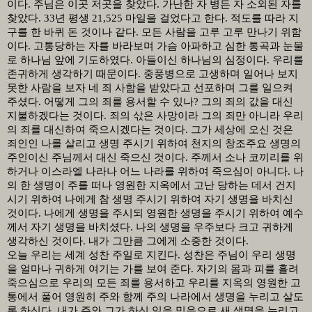
이다
.
주님은 이곳 저곳을 찾았다
.
가난한 자 병든 자 소외된 자를
찾았다
. 33
년 평생
21,525
마일을 걸었다고 한다
.
적도를 따라 지
구를 한 바퀴 돈 것이나 같다
.
모든 사람을 고루 고루 만나기 위함
이다
.
고통당하는 자를 바라보며 가슴 아파하고 심한 통곡과 눈물
로 하나님 앞에 기도하였다
.
아들이신 하나님의 심정이다
.
우리를
존귀하게 생각하기 때문이다
.
중풍병으로 고생하며 일어나 보지
못한 사람을 보자 네 죄 사함을 받았다고 선포하며 그를 일으켜
주셨다
.
어떻게 그의 죄를 용서할 수 있나
?
그의 죄의 값을 대신
지불하겠다는 것이다
.
죄의 삯은 사망이라 그의 죄만 아니라 우리
의 죄를 대신하여 죽으시겠다는 것이다
.
그가 세상에 오신 것은
죄인인 나를 살리고 생명 주시기 위하여 천지의 창조주요 생명의
주인이신 주님께서 대신 죽으신 것이다
.
주께서 소나 코끼리를 위
하거나 이스라엘 나라나 어느 나라를 위하여 죽으심이 아니다
.
나
의 한 생명이 주를 떠나 영원한 지옥에서 고난 당하는 데서 건지
시기 위하여 나에게 참 생명 주시기 위하여 자기 생명을 바치신
것이다
.
나에게 생명을 주시되 영원한 생명을 주시기 위하여 예수
께서 자기 생명을 바치셨다
.
나의 생명을 우주보다 크고 귀하게
생각하신 것이다
.
내가 그만큼 그에게 소중한 것이다
.
오늘 우리는 세계 성찬 주일로 지킨다
.
성찬은 주님이 우리 생명
을 얼마나 귀하게 여기는 가를 보여 준다
.
자기의 몸과 피를 흘려
죽으심으로 우리의 모든 죄를 용서하고 우리를 지옥의 영원한 고
통에서 풀어 영원히 주와 함께 주의 나라에서 생명을 누리고 살도
록 하신다
.
내가 주와 그가 하신 일을 믿음으로 새 생명을 누리고