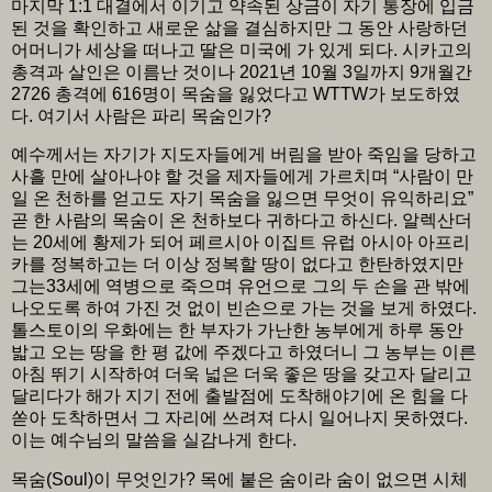
마지막 1:1 대결에서 이기고 약속된 상금이 자기 통장에 입금
된 것을 확인하고 새로운 삶을 결심하지만 그 동안 사랑하던
어머니가 세상을 떠나고 딸은 미국에 가 있게 되다. 시카고의
총격과 살인은 이름난 것이나 2021년 10월 3일까지 9개월간
2726 총격에 616명이 목숨을 잃었다고 WTTW가 보도하였
다. 여기서 사람은 파리 목숨인가?
예수께서는 자기가 지도자들에게 버림을 받아 죽임을 당하고
사흘 만에 살아나야 할 것을 제자들에게 가르치며 “사람이 만
일 온 천하를 얻고도 자기 목숨을 잃으면 무엇이 유익하리요”
곧 한 사람의 목숨이 온 천하보다 귀하다고 하신다. 알렉산더
는 20세에 황제가 되어 페르시아 이집트 유럽 아시아 아프리
카를 정복하고는 더 이상 정복할 땅이 없다고 한탄하였지만
그는33세에 역병으로 죽으며 유언으로 그의 두 손을 관 밖에
나오도록 하여 가진 것 없이 빈손으로 가는 것을 보게 하였다.
톨스토이의 우화에는 한 부자가 가난한 농부에게 하루 동안
밟고 오는 땅을 한 평 값에 주겠다고 하였더니 그 농부는 이른
아침 뛰기 시작하여 더욱 넓은 더욱 좋은 땅을 갖고자 달리고
달리다가 해가 지기 전에 출발점에 도착해야기에 온 힘을 다
쏟아 도착하면서 그 자리에 쓰려져 다시 일어나지 못하였다.
이는 예수님의 말씀을 실감나게 한다.
목숨(Soul)이 무엇인가? 목에 붙은 숨이라 숨이 없으면 시체