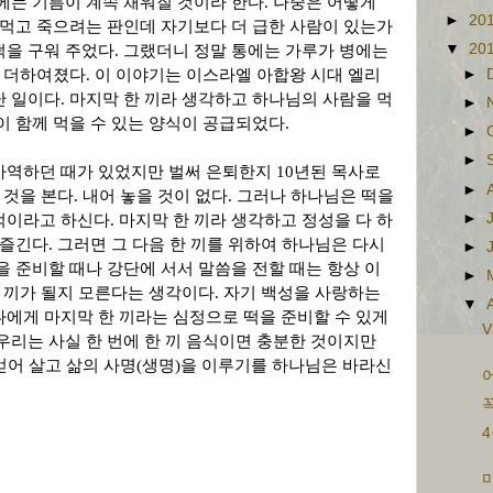
에는 기름이 계속 채워질 것이라 한다
.
나중은 어떻게
►
20
 먹고 죽으려는 판인데 자기보다 더 급한 사람이 있는가
▼
20
떡을 구워 주었다
.
그랬더니 정말 통에는 가루가 병에는
속 더하여졌다
.
이 이야기는 이스라엘 아합왕 시대 엘리
►
난 일이다
.
마지막 한 끼라 생각하고 하나님의 사람을 먹
►
이 함께 먹을 수 있는 양식이 공급되었다
.
►
►
사역하던 때가 있었지만 벌써 은퇴한지
10
년된 목사로
►
 것을 본다
.
내어 놓을 것이 없다
.
그러나 하나님은 떡을
►
먹이라고 하신다
.
마지막 한 끼라 생각하고 정성을 다 하
 즐긴다
.
그러면 그 다음 한 끼를 위하여 하나님은 다시
►
을 준비할 때나 강단에 서서 말씀을 전할 때는 항상 이
►
한 끼가 될지 모른다는 생각이다
.
자기 백성을 사랑하는
▼
에게 마지막 한 끼라는 심정으로 떡을 준비할 수 있게
V
우리는 사실 한 번에 한 끼 음식이면 충분한 것이지만
얻어 살고 삶의 사명
(
생명
)
을 이루기를 하나님은 바라신
꼭
4
마