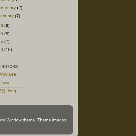
February
(2)
January
(7)
16
(6)
15
(5)
14
(7)
13
(15)
IBUTORS
Woo Lee
known
형 Jong
icture Window theme. Theme images