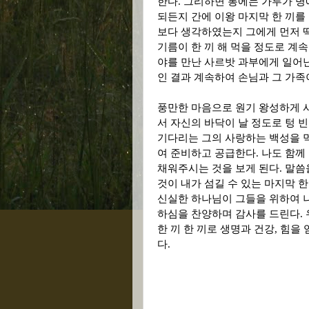
한다
.
그리하면 통에는 가루가 병
되든지 간에 이왕 마지막 한 끼를
보다 생각하였는지 그에게 먼저 
기름이 한 끼 해 먹을 정도로 계
야를 만난 사르밧 과부에게 일어
인 결과 계속하여 손님과 그 가족
풍만한 마음으로
원기 왕성하게 
서 자신의 바닥이 날 정도로 텅 빈
기다리는 그의 사랑하는 백성을 
여 준비하고 공급한다
.
나도 함께
채워주시는 것을 보게 된다
.
말씀
것이 내가 섬길 수 있는 마지막 
신실한 하나님이 그들을 위하여 나
하심을 찬양하며 감사를 드린다
.
한 끼 한 끼로 생명과 건강
,
힘을 
다
.