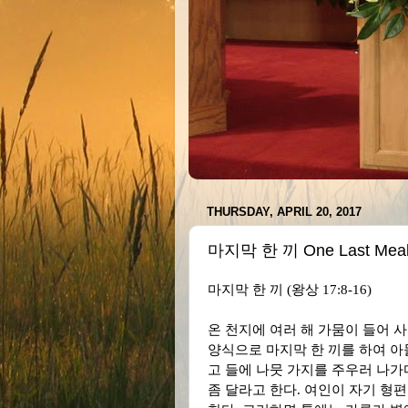
THURSDAY, APRIL 20, 2017
마지막 한 끼 One Last Mea
마지막 한 끼
(
왕상
17:8-16)
온 천지에 여러 해 가뭄이 들어 사
양식으로 마지막 한 끼를 하여 아
고 들에 나뭇 가지를 주우러 나가
좀 달라고 한다
.
여인이 자기 형편