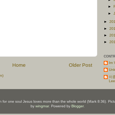
►
►
►
20
►
20
►
20
►
20
CONTR
Im 
Home
Older Post
Un
m)
이종
Lee
on for one soul Jesus loves more than the whole world (Mark 8:36). P
by
wingmar
. Powered by
Blogger
.