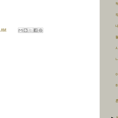
부
무
내
9 AM
불
사
나
이
하
흔
►