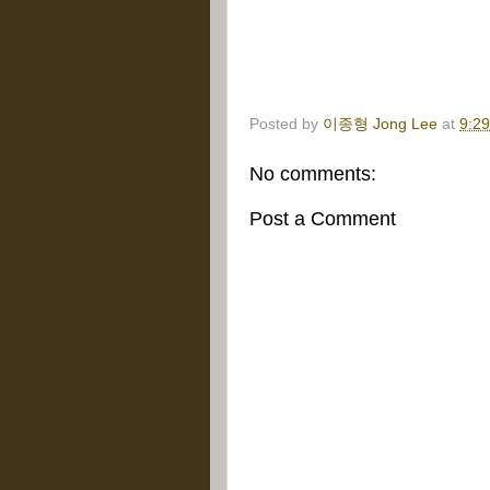
Posted by
이종형 Jong Lee
at
9:2
No comments:
Post a Comment