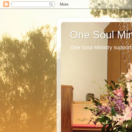
One Soul Min
One Soul Ministry support