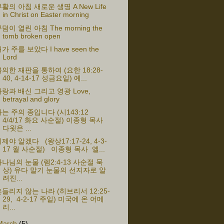
활의 아침 새로운 생명 A New Life
in Christ on Easter morning
덤이 열린 아침 The morning the
tomb broken open
가 주를 보았다 I have seen the
Lord
의한 재판을 통하여 (요한 18:28-
40, 4-14-17 성금요일) 예...
랑과 배신 그리고 영광 Love,
betrayal and glory
는 주의 종입니다 (시143:12
4/4/17 화요 사순절) 이종형 목사
다윗은 ...
제야 알겠다 (왕상17:17-24, 4-3-
17 월 사순절) 이종형 목사 엘...
나님의 눈물 (렘2:4-13 사순절 묵
상) 유다 말기 눈물의 선지자로 알
려진...
들리지 않는 나라 (히브리서 12:25-
29, 4-2-17 주일) 미국에 온 어메
리...
March
(5)