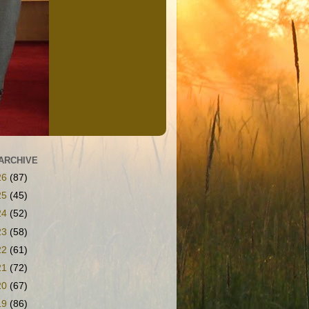
ARCHIVE
26
(87)
25
(45)
24
(52)
23
(58)
22
(61)
21
(72)
20
(67)
19
(86)