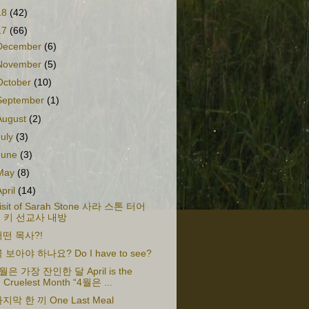
18
(42)
17
(66)
December
(6)
November
(5)
October
(10)
September
(1)
August
(2)
July
(3)
June
(3)
May
(8)
April
(14)
isit of Sarah Stone 사라 스톤 터어
키 선교사 내방
어떤 목사?!
 보아야 하나요? Do I have to see?
월은 가장 잔인한 달 April is the
Cruelest Month “4월은 ...
지막 한 끼 One Last Meal