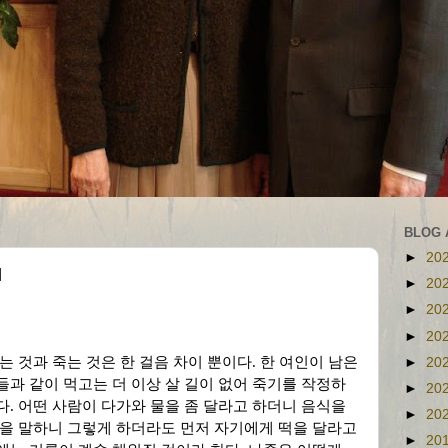
BLOG 
►
20
l
►
20
►
20
►
20
는 것과 죽는 것은 한 걸음 차이 뿐이다
.
한 여인이 남은
►
20
들과 같이 먹고는 더 이상 살 길이 없어 죽기를 작정하
►
20
다
.
어떤 사람이 다가와 물을 좀 달라고 하더니 음식을
►
20
을 말하니 그렇게 하더라도 먼저 자기에게 떡을 달라고
►
20