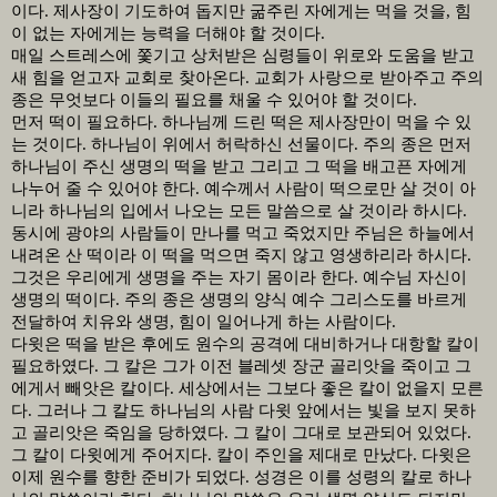
이다
.
제사장이 기도하여 돕지만 굶주린 자에게는 먹을 것을
,
힘
이 없는 자에게는 능력을 더해야 할 것이다
.
매일 스트레스에 쫓기고 상처받은 심령들이 위로와 도움을 받고
새 힘을 얻고자 교회로 찾아온다
.
교회가 사랑으로 받아주고 주의
종은 무엇보다 이들의 필요를 채울 수 있어야 할 것이다
.
먼저 떡이 필요하다
.
하나님께 드린 떡은 제사장만이 먹을 수 있
는 것이다
.
하나님이 위에서 허락하신 선물이다
.
주의 종은 먼저
하나님이 주신 생명의 떡을 받고 그리고 그 떡을 배고픈 자에게
나누어 줄 수 있어야 한다
.
예수께서 사람이 떡으로만 살 것이 아
니라 하나님의 입에서 나오는 모든 말씀으로 살 것이라 하시다
.
동시에 광야의 사람들이 만나를 먹고 죽었지만 주님은 하늘에서
내려온 산 떡이라 이 떡을 먹으면 죽지 않고 영생하리라 하시다
.
그것은 우리에게 생명을 주는 자기 몸이라 한다
.
예수님 자신이
생명의 떡이다
.
주의 종은 생명의 양식 예수 그리스도를 바르게
전달하여 치유와 생명
,
힘이 일어나게 하는 사람이다
.
다윗은 떡을 받은 후에도 원수의 공격에 대비하거나 대항할 칼이
필요하였다
.
그 칼은 그가 이전 블레셋 장군 골리앗을 죽이고 그
에게서 빼앗은 칼이다
.
세상에서는 그보다 좋은 칼이 없을지 모른
다
.
그러나 그 칼도 하나님의 사람 다윗 앞에서는 빛을 보지 못하
고 골리앗은 죽임을 당하였다
.
그 칼이 그대로 보관되어 있었다
.
그 칼이 다윗에게 주어지다
.
칼이 주인을 제대로 만났다
.
다윗은
이제 원수를 향한 준비가 되었다
.
성경은 이를 성령의 칼로 하나