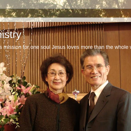
istry
s mission for one soul Jesus loves more than the whole 