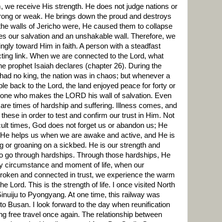
, we receive His strength. He does not judge nations or
trong or weak. He brings down the proud and destroys
the walls of Jericho were, He caused them to collapse
es our salvation and an unshakable wall. Therefore, we
ngly toward Him in faith. A person with a steadfast
cting link. When we are connected to the Lord, what
 prophet Isaiah declares (chapter 26). During the
 had no king, the nation was in chaos; but whenever a
ple back to the Lord, the land enjoyed peace for forty or
e one who makes the LORD his wall of salvation. Even
are times of hardship and suffering. Illness comes, and
these in order to test and confirm our trust in Him. Not
ficult times, God does not forget us or abandon us; He
. He helps us when we are awake and active, and He is
 or groaning on a sickbed. He is our strength and
 to go through hardships. Through those hardships, He
ery circumstance and moment of life, when our
broken and connected in trust, we experience the warm
 Lord. This is the strength of life. I once visited North
inuiju to Pyongyang. At one time, this railway was
to Busan. I look forward to the day when reunification
wing free travel once again. The relationship between