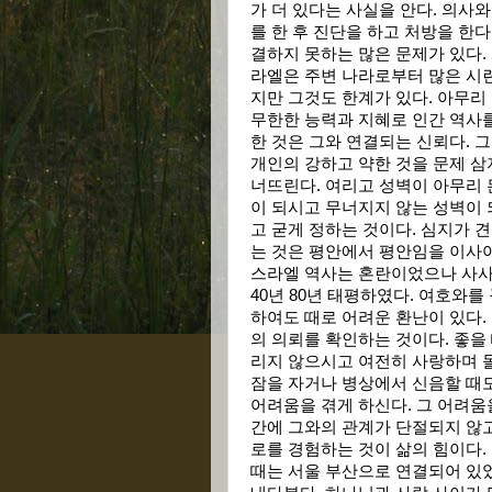
가 더 있다는 사실을 안다. 의사
를 한 후 진단을 하고 처방을 한다
결하지 못하는 많은 문제가 있다.
라엘은 주변 나라로부터 많은 시련
지만 그것도 한계가 있다. 아무리
무한한 능력과 지혜로 인간 역사
한 것은 그와 연결되는 신뢰다. 그
개인의 강하고 약한 것을 문제 삼
너뜨린다. 여리고 성벽이 아무리
이 되시고 무너지지 않는 성벽이 
고 굳게 정하는 것이다. 심지가 견
는 것은 평안에서 평안임을 이사야
스라엘 역사는 혼란이었으나 사사
40년 80년 태평하였다. 여호와를
하여도 때로 어려운 환난이 있다.
의 의뢰를 확인하는 것이다. 좋을
리지 않으시고 여전히 사랑하며 돌
잠을 자거나 병상에서 신음할 때
어려움을 겪게 하신다. 그 어려움
간에 그와의 관계가 단절되지 않고
로를 경험하는 것이 삶의 힘이다.
때는 서울 부산으로 연결되어 있었