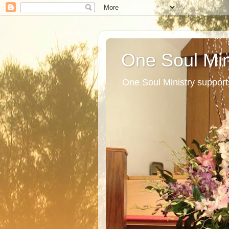
One Soul Min
One Soul Ministry support