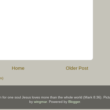
Home
Older Post
m)
on for one soul Jesus loves more than the whole world (Mark 8:36). P
by
wingmar
. Powered by
Blogger
.