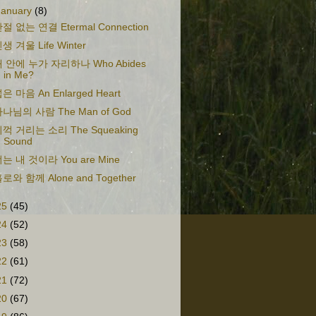
January
(8)
절 없는 연결 Etermal Connection
생 겨울 Life Winter
 안에 누가 자리하나 Who Abides
in Me?
은 마음 An Enlarged Heart
나님의 사람 The Man of God
꺽 거리는 소리 The Squeaking
Sound
는 내 것이라 You are Mine
로와 함께 Alone and Together
25
(45)
24
(52)
23
(58)
22
(61)
21
(72)
20
(67)