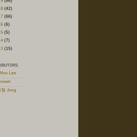
19
(86)
18
(42)
17
(66)
16
(6)
15
(5)
14
(7)
13
(15)
IBUTORS
Woo Lee
known
형 Jong