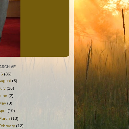
ARCHIVE
26
(86)
August
(6)
July
(26)
June
(2)
May
(9)
April
(10)
March
(13)
February
(12)