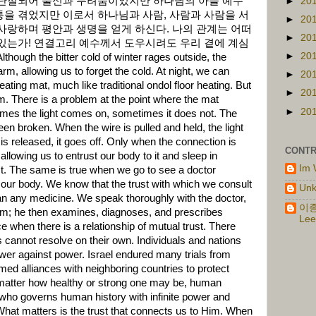
 단절되어 불신과 두려움이었지만 하나님의 아들 예수
►
20
을 겪었지만 이로서 하나님과 사람, 사람과 사람을 서
►
20
사랑하며 평안과 생명을 얻게 하신다. 나의 관계는 어떠
►
20
있는가! 연결고리 예수께서 도우시려도 우리 곁에 계심
►
20
ugh the bitter cold of winter rages outside, the
m, allowing us to forget the cold. At night, we can
►
20
ating mat, much like traditional ondol floor heating. But
►
20
m. There is a problem at the point where the mat
►
20
times the light comes on, sometimes it does not. The
een broken. When the wire is pulled and held, the light
is released, it goes off. Only when the connection is
CONTR
 allowing us to entrust our body to it and sleep in
Im 
st. The same is true when we go to see a doctor
our body. We know that the trust with which we consult
Un
an any medicine. We speak thoroughly with the doctor,
이종
em; he then examines, diagnoses, and prescribes
Lee
ce when there is a relationship of mutual trust. There
annot resolve on their own. Individuals and nations
power against power. Israel endured many trials from
med alliances with neighboring countries to protect
No matter how healthy or strong one may be, human
 who governs human history with infinite power and
hat matters is the trust that connects us to Him. When