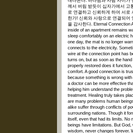
내다본다. 하나님과 사람 사이가
께서 버림 받듯이 십자가에서 고통
로 연결하고 신뢰하게 하여 서로 
한가! 신뢰와 사랑으로 연결되어 
을 감사한다. Eternal Connection Altho
inside of an apartment remains war
sleep comfortably on an electric he
one day, the mat is no longer war
connects to the electricity. Some
wire at the connection point has b
turns on, but as soon as the hand 
properly restored does it function,
comfort. A good connection is tru
because something is wrong with 
a doctor can be more effective th
helping him understand the probl
treatment. Healing truly takes pla
are many problems human beings c
alike suffer through conflicts of 
surrounding nations. Though it for
itself, even that had its limits. 
beings have limitations. But God,
wisdom, never changes forever. W