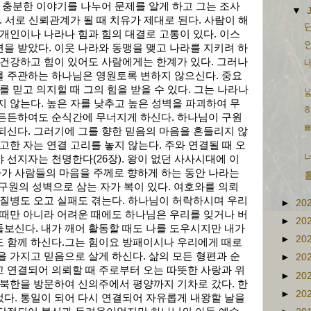
와 충분한 이야기를 나누어 문제를 알게 하고 그는 조사
▼
. 서로 신뢰관계가 될 때 치유가 제대로 된다. 사람이 해
단
 개인이나 나라나 힘과 힘의 대결로 고통이 있다. 이스
인
을 받았다. 이웃 나라와 동맹을 맺고 나라를 지키려 하
 건강하고 힘이 있어도 사람에게는 한계가 있다. 그러나
내
를 주관하는 하나님은 영원토록 변하지 않으신다. 중요
를 믿고 의지힐 때 그의 힘을 받을 수 있다. 그는 나라나
넓
지 않는다. 높은 자를 낮추고 높은 성벽을 파괴하여 무
하
 든든하여도 순식간에 무너지게 하신다. 하나님이 구원
삐
되신다. 그러기에 그를 향한 믿음의 마음을 흔들리지 않
고한 자는 연결 고리를 놓지 않는다. 주와 연결될 때 오
너
 선지자는 천명한다(26장). 왕이 없던 사사시대에 이
가 사람들의 마음을 주께로 향하게 하는 동안 나라는
홀
 구원의 성벽으로 삼는 자가 복이 있다. 여호와를 의뢰
 질병도 오고 실패도 겪는다. 하나님이 허락하시며 우리
►
20
 때만 아니라 어려운 때에도 하나님은 우리를 잊거나 버
►
20
보신다. 내가 깨어 활동할 때도 나를 도우시지만 내가
►
20
도 함께 하신다.그는 힘이요 방패이시나 우리에게 때로
을 가지고 믿음으로 살게 하신다. 삶의 모든 형편과 순
►
20
 연결되어 의뢰할 때 주로부터 오는 따뜻한 사랑과 위
►
20
 북한을 방문하여 신의주에서 평양까지 기차로 갔다. 한
►
20
다. 통일이 되어 다시 연결되어 자유롭게 내왕할 날을