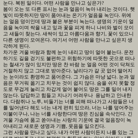
눈다
.
복된 일이다
.
어떤 사람을 만나고 싶은가
?
봄이 오는 또 다른 표시는 눈과 얼음이 녹아 내리는 것이다
.
햇
빛이 따뜻하지만 땅이 품어내는 온기가 얼음을 녹인다
.
위에
는 얼음 덩이인데 땅과 붙은 부분이 녹는다
.
생명의 기운이 얼
음을 녹이며 싹을 내고 잎과 꽃을 피게 하니 나비와 벌이 모이
고 새들이 찾는다
.
새싹이 있고 아름다움과 향기
,
꽃이 있으니
다른 생명이 모여온다
.
여기서 어떤 사람을 만나고 싶은지 생
각하게 된다
.
차가운 겨울 바람과 함께 눈이 내리고 땅이 얼어 붙는다
.
운전
하기도 길을 걷기도 불편하고 위험하기에 따뜻한 곳으로 떠나
는 철새가 많이 있지만 땅은 찬 바람 눈 얼음 어떤 것이 닥쳐도
거절하지 않고 그대로 받아준다
.
날리다가 갈 곳 없어 떨어지
는 눈이라도 환영하고 품어준다
.
그 가슴은 마냥 넓다
.
눈과 얼
음은 무거워 옮기고 치우는 것이 쉽지 않다
.
숨을 쉬지 못할 정
도로 무겁게 눌리고 차갑게 얼어 붙어도 땅은 그를 밀어 내지
않는다
.
답답하고 힘들고 지나기 어려우나
용납하고 인내한
다
.
다람쥐나 노루
,
비둘기는 너를 피해 떠나가고 사람들은 너
를 밀어낸다 해도 너는 내게 편히 있으라
,
너는 나를 덮어주는
이불이구나
,
나는 너를 사랑한다며 땅은 진심을 속삭인다
.
긴
겨울 가슴에 품고 쏟아내는 사랑의 기운에 결국 얼음장이 녹
아내리고 새로운 생명과 기쁨
,
웃음을 일으킨다
.
그런 사람을 만나고 싶다
.
내가 어떤 사람이든지 나를 있는 그