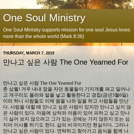
One Soul Ministry
One Soul Ministry supports mission for one soul Jesus loves
more than the whole world (Mark 8:36)
THURSDAY, MARCH 7, 2019
만나고 싶은 사람 The One Yearned For
만나고 싶은 사람
The One Yearned For
춘 삼월
!
겨우 내내 잠을 자던 동물들이 기지개를 펴고 일어나
고 개구리도 올라와 알을 낳고 활동한다고 경칩
(
금년
3
월
6
일
)
이라 하니 사람들도 이제 움을 나와 일을 하고 사람들을 만난
다
.
사람을 대할 때 만나고 싶은 사람이 있지만 만나고 싶지 않
은 사람이 있다
.
마음에 상처와 아픔이 있어 피하고 싶고 만나
기 싫어 보지 않으려고 그가 있는 곳에는 가지 않든지 또는 심
지어 이사를 하기도 한다
.
삶의 비극이지만 현실이다
.
그러나
만나고 싶은 사람이 있다
.
연락하고 찾아가고 음식을 함께 나