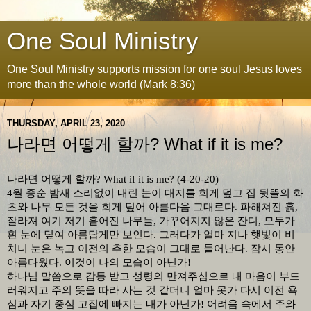
One Soul Ministry
One Soul Ministry supports mission for one soul Jesus loves
more than the whole world (Mark 8:36)
THURSDAY, APRIL 23, 2020
나라면 어떻게 할까? What if it is me?
나라면 어떻게
할까
?
What if it is me? (4-20-20)
4
월 중순 밤새 소리없이 내린 눈이 대지를 희게 덮고 집 뒷뜰의 화
초와 나무 모든 것을 희게 덮어 아름다움 그대로다
.
파해쳐진 흙
,
잘라져 여기 저기 흩어진 나무들
,
가꾸어지지 않은 잔디
,
모두가
흰 눈에 덮여 아름답게만 보인다
.
그러다가 얼마 지나 햇빛이 비
치니 눈은 녹고 이전의 추한 모습이 그대로 들어난다
.
잠시 동안
아름다웠다
.
이것이 나의 모습이 아닌가
!
하나님 말씀으로 감동 받고 성령의 만져주심으로 내 마음이 부드
러워지고 주의 뜻을 따라 사는 것 같더니 얼마 못가 다시 이전 욕
심과 자기 중심 고집에 빠지는 내가 아닌가
!
어려움 속에서 주와