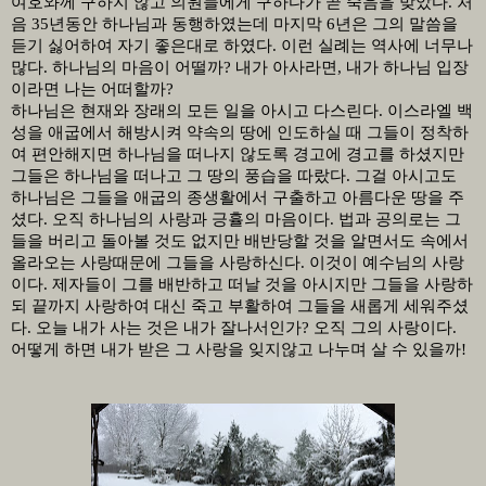
여호와께 구하지 않고 의원들에게 구하다가 곧 죽음을 맞았다
.
처
음
35
년동안 하나님과 동행하였는데 마지막
6
년은 그의 말씀을
듣기 싫어하여 자기 좋은대로 하였다
.
이런 실례는 역사에 너무나
많다
.
하나님의 마음이 어떨까
?
내가 아사라면
,
내가 하나님 입장
이라면 나는 어떠할까
?
하나님은 현재와 장래의 모든 일을 아시고 다스린다
.
이스라엘 백
성을 애굽에서 해방시켜 약속의 땅에 인도하실 때 그들이 정착하
여 편안해지면 하나님을 떠나지 않도록 경고에 경고를 하셨지만
그들은 하나님을 떠나고 그 땅의 풍습을 따랐다
.
그걸 아시고도
하나님은 그들을 애굽의 종생활에서 구출하고 아름다운 땅을 주
셨다
.
오직 하나님의 사랑과 긍휼의 마음이다
.
법과 공의로는 그
들을 버리고 돌아볼 것도 없지만 배반당할 것을 알면서도 속에서
올라오는 사랑때문에 그들을 사랑하신다
.
이것이 예수님의 사랑
이다
.
제자들이 그를 배반하고 떠날 것을 아시지만 그들을 사랑하
되 끝까지 사랑하여 대신 죽고 부활하여 그들을 새롭게 세워주셨
다
.
오늘 내가 사는 것은 내가 잘나서인가
?
오직 그의 사랑이다
.
어떻게 하면 내가 받은 그 사랑을 잊지않고 나누며 살 수 있을까
!