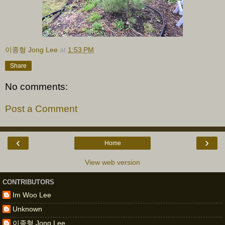
이종형 Jong Lee
at
1:53 PM
Share
No comments:
Post a Comment
‹
›
Home
View web version
CONTRIBUTORS
Im Woo Lee
Unknown
이종형 Jong Lee