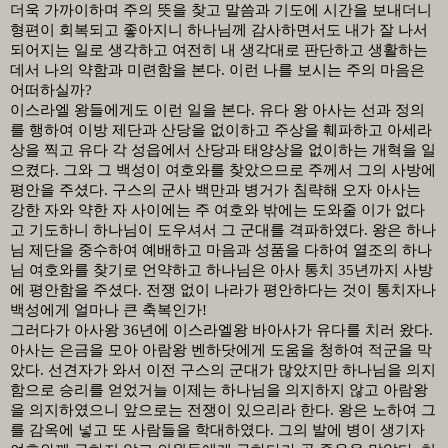
더욱 가까이하며 주의 뜻을 찾고 말씀과 기도에 시간을 보내더니
형편이 회복되고 좋아지니 하나님께 감사하면서도 내가 잘 나서
되어지는 일로 생각하고 여전히 내 생각대로 판단하고 생활하는
데서 나의 약함과 미련함을 본다
.
이런 나를 보시는 주의 마음은
어떠하실까
?
이스라엘 왕들에게도 이런 일을 본다
.
유다 왕 아사는 선과 정의
를 행하여 이방 제단과 산당을 없이하고 주상을 훼파하고 아세라
상을 찍고 유다 각 성읍에서 산당과 태양상을 없이하는 개혁을 일
으켰다
.
그와 그 백성이 여호와를 찾았으므로 주께서 그의 사방에
평안을 주셨다
.
구스의 군사 백만과 병거가 침략해 오자 아사는
강한 자와 약한 자 사이에는 주 여호와 밖에는 도와줄 이가 없다
고 기도하니 하나님이 도우셔서 그 군대를 격파하였다
.
왕은 하나
님 제단을 중수하여 예배하고 마음과 성품을 다하여 열조의 하나
님 여호와를 찾기로 언약하고 하나님은 아사 통치
35
년까지 사방
에 평안함을 주셨다
.
전쟁 없이 나라가 평안하다는 것이 통치자나
백성에게 얼마나 큰 축복인가
!
그러다가 아사왕
36
년에 이스라엘왕 바아사가 유다를 치러 왔다
.
아사는 은금을 모아 아람왕 벤하닷에게 도움을 청하여 적군을 막
았다
.
선견자가 와서 이전 구스의 군대가 많았지만 하나님을 의지
함으로 승리를 얻었거늘 이제는 하나님을 의지하지 않고 아람왕
을 의지하였으니 앞으로는 전쟁이 있으리라 한다
.
왕은 노하여 그
를 감옥에 넣고 또 사람들을 학대하였다
.
그의 발에 병이 생기자